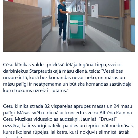
Cēsu klīnikas valdes priekšsēdētāja Ingūna Liepa, sveicot
darbiniekus Starptautiskajā māsu dienā, teica: “Veselības
nozare ir tā, kurā bez komandas nevar neko, un māsas un
māsu palīgi ir neatņemama un būtiska komandas sastāvdaļa,
kuru trūkums uzreiz ir jūtams.”
Cēsu klīnikā strādā 82 vispārējās aprūpes māsas un 24 māsu
palīgi. Māsas svētku dienā ar koncertu sveica Alfrēda Kalniņa
Cēsu Mūzikas vidusskolas audzēkņi. Jaunieši “Druvai”
uzsvēra, ka ir svarīgi pateikt paldies un iepriecināt medmāsas,
kuras ikdienā rūpējas, lai katrs, kurš nokļuvis slimnīcā, ātrāk