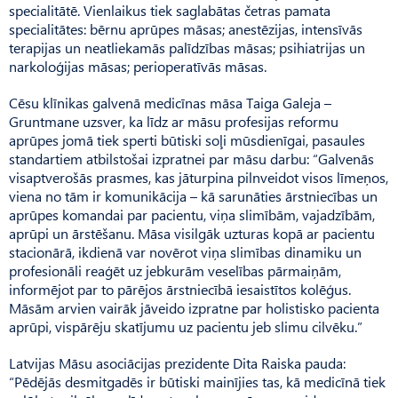
specialitātē. Vienlaikus tiek saglabātas četras pamata
specialitātes: bērnu aprūpes māsas; anestēzijas, intensīvās
terapijas un neatliekamās palīdzības māsas; psihiatrijas un
narkoloģijas māsas; perioperatīvās māsas.
Cēsu klīnikas galvenā medicīnas māsa Taiga Galeja –
Gruntmane uzsver, ka līdz ar māsu profesijas reformu
aprūpes jomā tiek sperti būtiski soļi mūsdienīgai, pasaules
standartiem atbilstošai izpratnei par māsu darbu: “Galvenās
visaptverošās prasmes, kas jāturpina pilnveidot visos līmeņos,
viena no tām ir komunikācija – kā sarunāties ārstniecības un
aprūpes komandai par pacientu, viņa slimībām, vajadzībām,
aprūpi un ārstēšanu. Māsa visilgāk uzturas kopā ar pacientu
stacionārā, ikdienā var novērot viņa slimības dinamiku un
profesionāli reaģēt uz jebkurām veselības pārmaiņām,
informējot par to pārējos ārstniecībā iesaistītos kolēģus.
Māsām arvien vairāk jāveido izpratne par holistisko pacienta
aprūpi, vispārēju skatījumu uz pacientu jeb slimu cilvēku.”
Latvijas Māsu asociācijas prezidente Dita Raiska pauda:
“Pēdējās desmitgadēs ir būtiski mainījies tas, kā medicīnā tiek