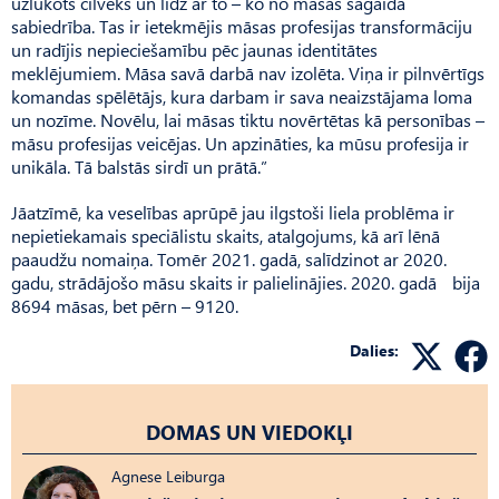
uzlūkots cilvēks un līdz ar to – ko no māsas sagaida
sabiedrība. Tas ir ietekmējis māsas profesijas transformāciju
un radījis nepieciešamību pēc jaunas identitātes
meklējumiem. Māsa savā darbā nav izolēta. Viņa ir pilnvērtīgs
komandas spēlētājs, kura darbam ir sava neaizstājama loma
un nozīme. Novēlu, lai māsas tiktu novērtētas kā personības –
māsu profesijas veicējas. Un apzināties, ka mūsu profesija ir
unikāla. Tā balstās sirdī un prātā.”
Jāatzīmē, ka veselības aprūpē jau ilgstoši liela problēma ir
nepietiekamais speciālistu skaits, atalgojums, kā arī lēnā
paaudžu nomaiņa. Tomēr 2021. gadā, salīdzinot ar 2020.
gadu, strādājošo māsu skaits ir palielinājies. 2020. gadā bija
8694 māsas, bet pērn – 9120.
Dalies:
DOMAS UN VIEDOKĻI
Agnese Leiburga