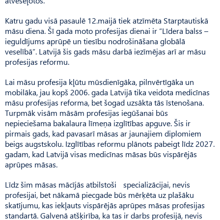
atveseļotos.
Katru gadu visā pasaulē 12.maijā tiek atzīmēta Starptautiskā
māsu diena. Šī gada moto profesijas dienai ir “Līdera balss –
ieguldījums aprūpē un tiesību nodrošināšana globālā
veselībā”. Latvijā šis gads māsu darbā iezīmējas arī ar māsu
profesijas reformu.
Lai māsu profesija kļūtu mūsdienīgāka, pilnvērtīgāka un
mobilāka, jau kopš 2006. gada Latvijā tika veidota medicīnas
māsu profesijas reforma, bet šogad uzsākta tās īstenošana.
Turpmāk visām māsām profesijas iegūšanai būs
nepieciešama bakalaura līmeņa izglītības apguve. Šis ir
pirmais gads, kad pavasarī māsas ar jaunajiem diplomiem
beigs augst­skolu. Izglītības reformu plānots pabeigt līdz 2027.
gadam, kad Latvijā visas medicīnas māsas būs vispārējās
aprūpes māsas.
Līdz šim māsas mācījās atbilstoši specializācijai, nevis
profesijai, bet nākamā piecgade būs mērķēta uz plašāku
skatījumu, kas iekļauts vispārējās aprūpes māsas profesijas
standartā. Galvenā atšķirība, ka tas ir darbs profesijā, nevis