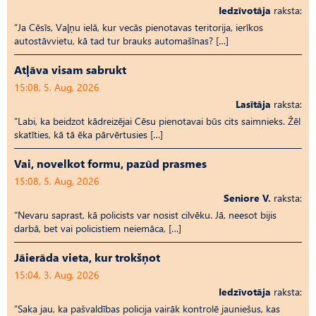
Iedzīvotāja
raksta:
“Ja Cēsīs, Vaļņu ielā, kur vecās pienotavas teritorija, ierīkos
autostāvvietu, kā tad tur brauks automašīnas? […]
Atļāva visam sabrukt
15:08, 5. Aug, 2026
Lasītāja
raksta:
“Labi, ka beidzot kādreizējai Cēsu pienotavai būs cits saimnieks. Žēl
skatīties, kā tā ēka pārvērtusies […]
Vai, novelkot formu, pazūd prasmes
15:08, 5. Aug, 2026
Seniore V.
raksta:
“Nevaru saprast, kā policists var nosist cilvēku. Jā, neesot bijis
darbā, bet vai policistiem neiemāca, […]
Jāierāda vieta, kur trokšņot
15:04, 3. Aug, 2026
Iedzīvotāja
raksta:
“Saka jau, ka pašvaldības policija vairāk kontrolē jauniešus, kas