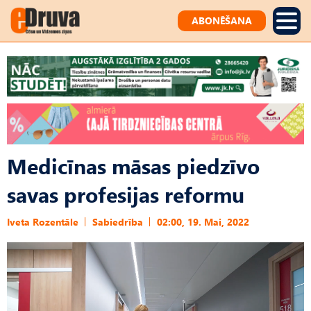
ABONĒŠANA
Medicīnas māsas piedzīvo
savas profesijas reformu
Iveta Rozentāle
Sabiedrība
02:00, 19. Mai, 2022