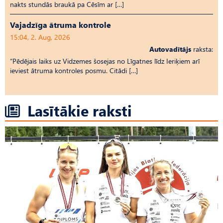
nakts stundās braukā pa Cēsīm ar […]
Vajadzīga ātruma kontrole
15:04, 2. Aug, 2026
Autovadītājs
raksta:
“Pēdējais laiks uz Vid­ze­mes šosejas no Līgatnes līdz Ieriķiem arī
ieviest ātruma kontroles posmu. Citādi […]
Lasītākie raksti