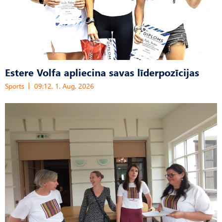
Estere Volfa apliecina savas līderpozīcijas
Sports
09:12, 1. Aug, 2026