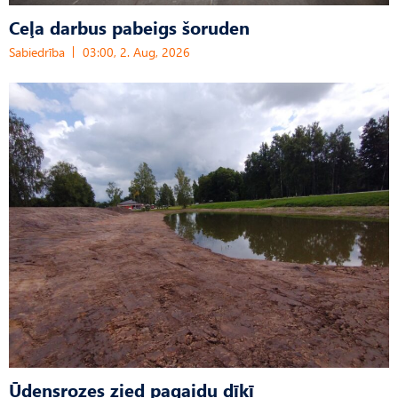
Ceļa darbus pabeigs šoruden
Sabiedrība
03:00, 2. Aug, 2026
Ūdensrozes zied pagaidu dīķī