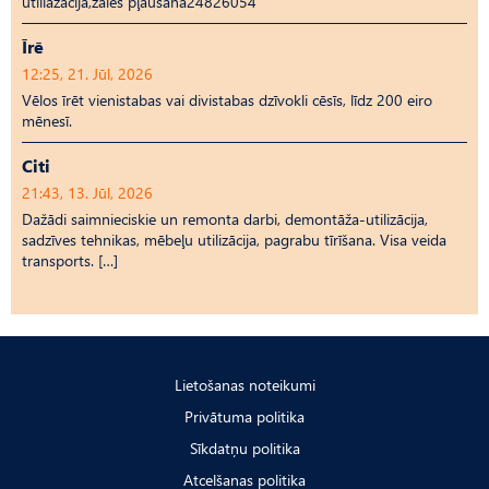
utiliāzācija,zāles pļaušana24826054
Īrē
12:25, 21. Jūl, 2026
Vēlos īrēt vienistabas vai divistabas dzīvokli cēsīs, līdz 200 eiro
mēnesī.
Citi
21:43, 13. Jūl, 2026
Dažādi saimnieciskie un remonta darbi, demontāža-utilizācija,
sadzīves tehnikas, mēbeļu utilizācija, pagrabu tīrīšana. Visa veida
transports. […]
Lietošanas noteikumi
Privātuma politika
Sīkdatņu politika
Atcelšanas politika