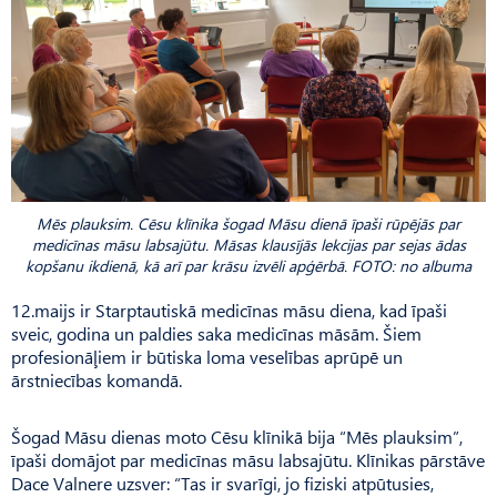
Mēs plauksim. Cēsu klīnika šogad Māsu dienā īpaši rūpējās par
medicīnas māsu labsajūtu. Māsas klausījās lekcijas par sejas ādas
kopšanu ikdienā, kā arī par krāsu izvēli apģērbā. FOTO: no albuma
12.maijs ir Starptautiskā medicīnas māsu diena, kad īpaši
sveic, godina un paldies saka medicīnas māsām. Šiem
profesionāļiem ir būtiska loma veselības aprūpē un
ārstniecības komandā.
Šogad Māsu dienas moto Cēsu klīnikā bija “Mēs plauksim”,
īpaši domājot par medicīnas māsu labsajūtu. Klīnikas pārstāve
Dace Valnere uzsver: “Tas ir svarīgi, jo fiziski atpūtusies,