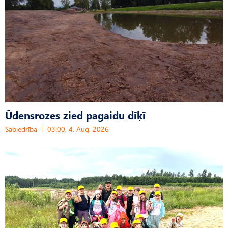
Ūdensrozes zied pagaidu dīķī
Sabiedrība
03:00, 4. Aug, 2026