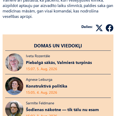
aizpildot aptauju par aizvadīto laiku slimnīcā, paldies saka gan
medicīnas māsām, gan visai komandai, kas nodrošina
veselības aprūpi.
Dalies:
DOMAS UN VIEDOKĻI
Iveta Rozentāle
Piebalgā sākās, Valmierā turpinās
15:07, 5. Aug, 2026
Agnese Leiburga
Konstruktīvā politika
15:05, 4. Aug, 2026
Sarmīte Feldmane
Šodienas nākotne — tik tālu nu esam
15:02, 3. Aug, 2026