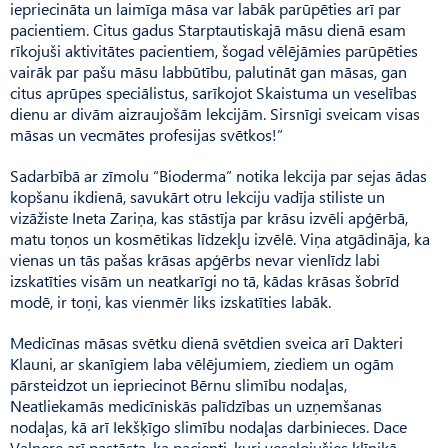
iepriecināta un laimīga māsa var labāk parūpēties arī par
pacientiem. Citus gadus Starptautiskajā māsu dienā esam
rīkojuši aktivitātes pacientiem, šogad vēlējāmies parūpēties
vairāk par pašu māsu labbūtību, palutināt gan māsas, gan
citus aprūpes speciālistus, sarīkojot Skaistuma un veselības
dienu ar divām aizraujošām lekcijām. Sirsnīgi sveicam visas
māsas un vecmātes profesijas svētkos!”
Sadarbībā ar zīmolu “Bio­derma” notika lekcija par sejas ādas
kopšanu ikdienā, savukārt otru lekciju vadīja stiliste un
vizāžiste Ineta Zariņa, kas stāstīja par krāsu izvēli apģērbā,
matu toņos un kosmētikas līdzekļu izvēlē. Viņa atgādināja, ka
vienas un tās pašas krāsas apģērbs nevar vienlīdz labi
izskatīties visām un neatkarīgi no tā, kādas krāsas šobrīd
modē, ir toņi, kas vienmēr liks izskatīties labāk.
Medicīnas māsas svētku dienā svētdien sveica arī Dakteri
Klauni, ar skanīgiem laba vēlējumiem, ziediem un ogām
pārsteidzot un iepriecinot Bērnu slimību nodaļas,
Neatliekamās medicīniskās palīdzības un uzņemšanas
nodaļas, kā arī Iekšķīgo slimību nodaļas darbinieces. Dace
Valnere arī pastāsta, ka pacienti, kuri veseļojušies klīnikā,