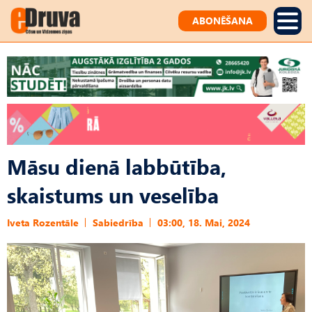
ABONĒŠANA
Māsu dienā labbūtība,
skaistums un veselība
Iveta Rozentāle
Sabiedrība
03:00, 18. Mai, 2024