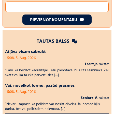
PIEVIENOT KOMENTĀRU
TAUTAS BALSS
Atļāva visam sabrukt
15:08, 5. Aug, 2026
Lasītāja
raksta:
“Labi, ka beidzot kādreizējai Cēsu pienotavai būs cits saimnieks. Žēl
skatīties, kā tā ēka pārvērtusies […]
Vai, novelkot formu, pazūd prasmes
15:08, 5. Aug, 2026
Seniore V.
raksta:
“Nevaru saprast, kā policists var nosist cilvēku. Jā, neesot bijis
darbā, bet vai policistiem neiemāca, […]