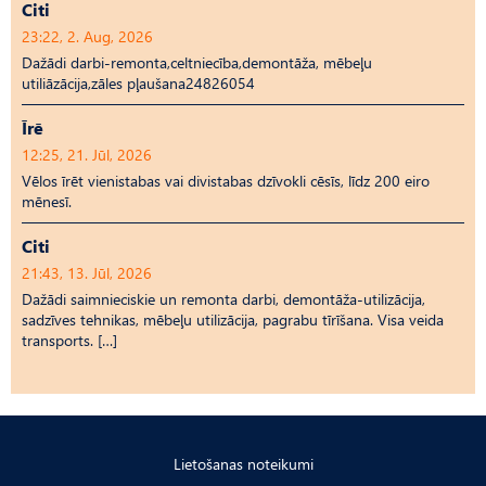
Citi
23:22, 2. Aug, 2026
Dažādi darbi-remonta,celtniecība,demontāža, mēbeļu
utiliāzācija,zāles pļaušana24826054
Īrē
12:25, 21. Jūl, 2026
Vēlos īrēt vienistabas vai divistabas dzīvokli cēsīs, līdz 200 eiro
mēnesī.
Citi
21:43, 13. Jūl, 2026
Dažādi saimnieciskie un remonta darbi, demontāža-utilizācija,
sadzīves tehnikas, mēbeļu utilizācija, pagrabu tīrīšana. Visa veida
transports. […]
Lietošanas noteikumi