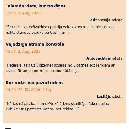
Jāierāda vieta, kur trokšņot
15:04, 3. Aug, 2026
Iedzīvotāja
raksta:
“Saka jau, ka pašvaldības policija vairāk kontrolē jauniešus, kas
nakts stundās braukā pa Cēsīm ar […]
Vajadzīga ātruma kontrole
15:04, 2. Aug, 2026
Autovadītājs
raksta:
“Pēdējais laiks uz Vid­ze­mes šosejas no Līgatnes līdz Ieriķiem arī
ieviest ātruma kontroles posmu. Citādi […]
Kur rodas vai pazūd ūdens
13:24, 27. Jūl, 2026
1
Lasītājs
raksta:
“Kā tas nākas, ka man dzīvoklī ūdens skaitītājs rāda nepilnu
kubikmetru patērētā ūdens, bet rēķinā […]