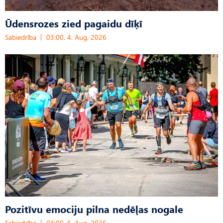
Ūdensrozes zied pagaidu dīķī
Sabiedrība
03:00, 4. Aug, 2026
Pozitīvu emociju pilna nedēļas nogale
Sabiedrība
03:00, 6. Aug, 2026