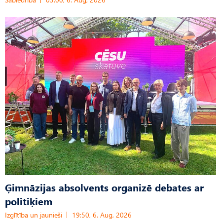
Ģimnāzijas absolvents organizē debates ar
politiķiem
Izglītība un jaunieši
19:50, 6. Aug, 2026