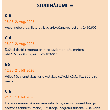
SLUDINĀJUMI
Citi
23:25, 2. Aug, 2026
Veco mēbeļu u.c. lietu utilizācija/izvešana/pārvešana 24826054
Citi
23:22, 2. Aug, 2026
Dažādi darbi-remonta,celtniecība,demontāža, mēbeļu
utiliāzācija,zāles pļaušana24826054
Īrē
12:25, 21. Jūl, 2026
Vēlos īrēt vienistabas vai divistabas dzīvokli cēsīs, līdz 200 eiro
mēnesī.
Citi
21:43, 13. Jūl, 2026
Dažādi saimnieciskie un remonta darbi, demontāža-utilizācija,
sadzīves tehnikas, mēbeļu utilizācija, pagrabu tīrīšana. Visa veida