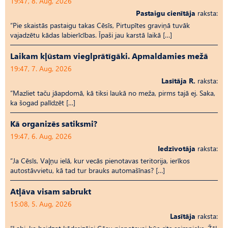
19:47, 8. Aug, 2026
Pastaigu cienītāja
raksta:
“Pie skaistās pastaigu takas Cēsīs, Pirtupītes graviņā tuvāk
vajadzētu kādas labierīcības. Īpaši jau karstā laikā […]
Laikam kļūstam vieglprātīgāki. Apmaldamies mežā
19:47, 7. Aug, 2026
Lasītāja R.
raksta:
“Mazliet taču jāapdomā, kā tiksi laukā no meža, pirms tajā ej. Saka,
ka šogad palīdzēt […]
Kā organizēs satiksmi?
19:47, 6. Aug, 2026
Iedzīvotāja
raksta:
“Ja Cēsīs, Vaļņu ielā, kur vecās pienotavas teritorija, ierīkos
autostāvvietu, kā tad tur brauks automašīnas? […]
Atļāva visam sabrukt
15:08, 5. Aug, 2026
Lasītāja
raksta: