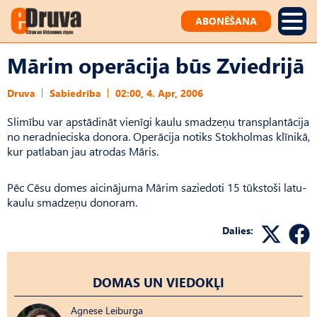
ABONĒŠANA
Mārim operācija būs Zviedrijā
Druva
Sabiedrība
02:00, 4. Apr, 2006
Slimību var apstādināt vienīgi kaulu smadzeņu transplantācija
no neradnieciska donora. Operācija notiks Stokholmas klīnikā,
kur patlaban jau atrodas Māris.
Pēc Cēsu domes aicinājuma Mārim saziedoti 15 tūkstoši latu-
kaulu smadzeņu donoram.
Dalies:
DOMAS UN VIEDOKĻI
Agnese Leiburga