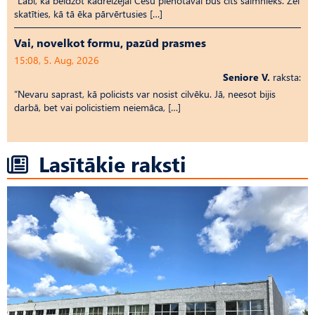
“Labi, ka beidzot kādreizējai Cēsu pienotavai būs cits saimnieks. Žēl
skatīties, kā tā ēka pārvērtusies […]
Vai, novelkot formu, pazūd prasmes
15:08, 5. Aug, 2026
Seniore V.
raksta:
“Nevaru saprast, kā policists var nosist cilvēku. Jā, neesot bijis
darbā, bet vai policistiem neiemāca, […]
Lasītākie raksti