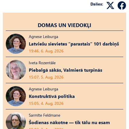
Dalies:
DOMAS UN VIEDOKĻI
Agnese Leiburga
Latviešu sievietes “parastais” 101 darbiņš
19:46, 6. Aug, 2026
Iveta Rozentāle
Piebalgā sākās, Valmierā turpinās
15:07, 5. Aug, 2026
Agnese Leiburga
Konstruktīvā politika
15:05, 4. Aug, 2026
Sarmīte Feldmane
Šodienas nākotne — tik tālu nu esam