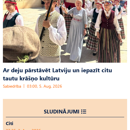
Ar deju pārstāvēt Latviju un iepazīt citu
tautu krāšņo kultūru
Sabiedrība
03:00, 5. Aug, 2026
SLUDINĀJUMI
Citi