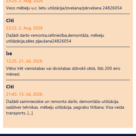
23:25, 2. Aug, 2026
Veco mēbeļu u.c. lietu utilizācija/izvešana/pārvešana 24826054
Citi
23:22, 2. Aug, 2026
Dažādi darbi-remonta,celtniecība,demontāža, mēbeļu
utiliāzācija,zāles pļaušana24826054
Īrē
12:25, 21. Jūl, 2026
Vēlos īrēt vienistabas vai divistabas dzīvokli cēsīs, līdz 200 eiro
mēnesī.
Citi
21:43, 13. Jūl, 2026
Dažādi saimnieciskie un remonta darbi, demontāža-utilizācija,
sadzīves tehnikas, mēbeļu utilizācija, pagrabu tīrīšana. Visa veida
transports. […]