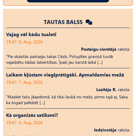
TAUTAS BALSS
Vajag vēl kādu tualeti
19:47, 8. Aug, 2026
Pastaigu cienītāja
raksta:
“Pie skaistās pastaigu takas Cēsīs, Pirtupītes graviņā tuvāk
vajadzētu kādas labierīcības. Īpaši jau karstā laikā […]
Laikam kļūstam vieglprātīgāki. Apmaldamies mežā
19:47, 7. Aug, 2026
Lasītāja R.
raksta:
“Mazliet taču jāapdomā, kā tiksi laukā no meža, pirms tajā ej. Saka,
ka šogad palīdzēt […]
Kā organizēs satiksmi?
19:47, 6. Aug, 2026
Iedzīvotāja
raksta: