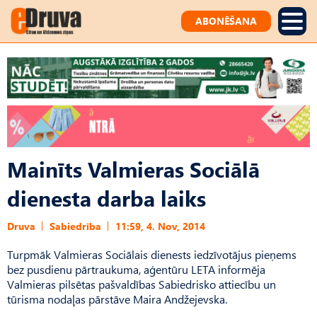
ABONĒŠANA
Mainīts Valmieras Sociālā
dienesta darba laiks
Druva
Sabiedrība
11:59, 4. Nov, 2014
Turpmāk Valmieras Sociālais dienests iedzīvotājus pieņems
bez pusdienu pārtraukuma, aģentūru LETA informēja
Valmieras pilsētas pašvaldības Sabiedrisko attiecību un
tūrisma nodaļas pārstāve Maira Andžejevska.