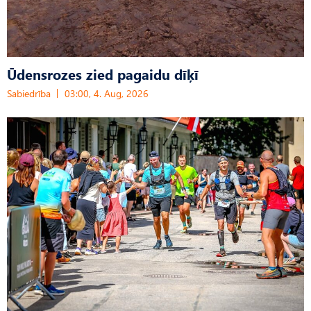
Ūdensrozes zied pagaidu dīķī
Sabiedrība
03:00, 4. Aug, 2026