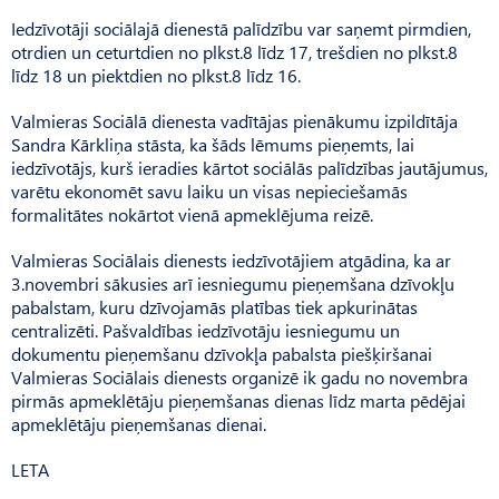
Iedzīvotāji sociālajā dienestā palīdzību var saņemt pirmdien,
otrdien un ceturtdien no plkst.8 līdz 17, trešdien no plkst.8
līdz 18 un piektdien no plkst.8 līdz 16.
Valmieras Sociālā dienesta vadītājas pienākumu izpildītāja
Sandra Kārkliņa stāsta, ka šāds lēmums pieņemts, lai
iedzīvotājs, kurš ieradies kārtot sociālās palīdzības jautājumus,
varētu ekonomēt savu laiku un visas nepieciešamās
formalitātes nokārtot vienā apmeklējuma reizē.
Valmieras Sociālais dienests iedzīvotājiem atgādina, ka ar
3.novembri sākusies arī iesniegumu pieņemšana dzīvokļu
pabalstam, kuru dzīvojamās platības tiek apkurinātas
centralizēti. Pašvaldības iedzīvotāju iesniegumu un
dokumentu pieņemšanu dzīvokļa pabalsta piešķiršanai
Valmieras Sociālais dienests organizē ik gadu no novembra
pirmās apmeklētāju pieņemšanas dienas līdz marta pēdējai
apmeklētāju pieņemšanas dienai.
LETA