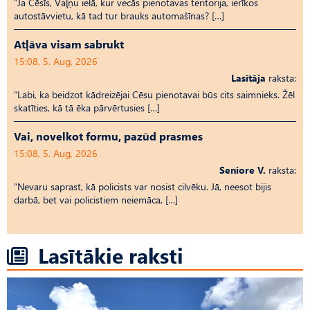
“Ja Cēsīs, Vaļņu ielā, kur vecās pienotavas teritorija, ierīkos
autostāvvietu, kā tad tur brauks automašīnas? […]
Atļāva visam sabrukt
15:08, 5. Aug, 2026
Lasītāja
raksta:
“Labi, ka beidzot kādreizējai Cēsu pienotavai būs cits saimnieks. Žēl
skatīties, kā tā ēka pārvērtusies […]
Vai, novelkot formu, pazūd prasmes
15:08, 5. Aug, 2026
Seniore V.
raksta:
“Nevaru saprast, kā policists var nosist cilvēku. Jā, neesot bijis
darbā, bet vai policistiem neiemāca, […]
Lasītākie raksti