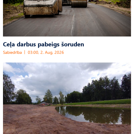
Ceļa darbus pabeigs šoruden
Sabiedrība
03:00, 2. Aug, 2026