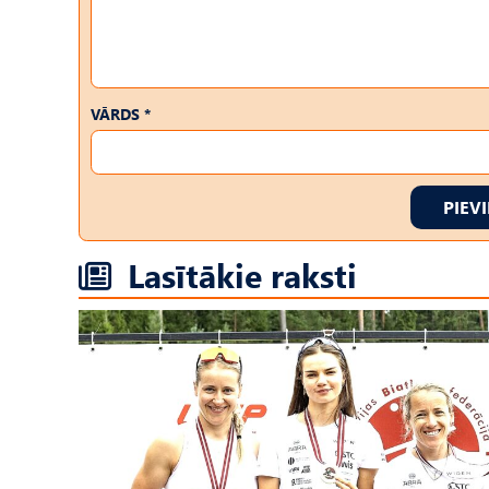
VĀRDS *
PIEV
Lasītākie raksti