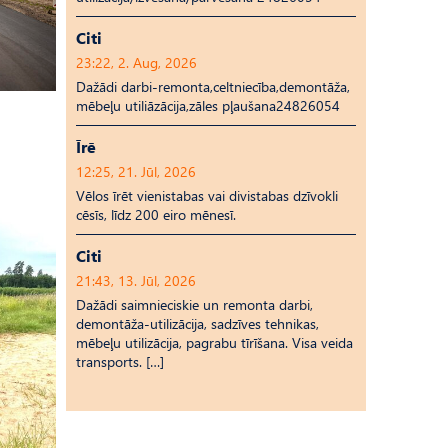
Citi
23:22, 2. Aug, 2026
Dažādi darbi-remonta,celtniecība,demontāža,
mēbeļu utiliāzācija,zāles pļaušana24826054
Īrē
12:25, 21. Jūl, 2026
Vēlos īrēt vienistabas vai divistabas dzīvokli
cēsīs, līdz 200 eiro mēnesī.
Citi
21:43, 13. Jūl, 2026
Dažādi saimnieciskie un remonta darbi,
demontāža-utilizācija, sadzīves tehnikas,
mēbeļu utilizācija, pagrabu tīrīšana. Visa veida
transports. […]