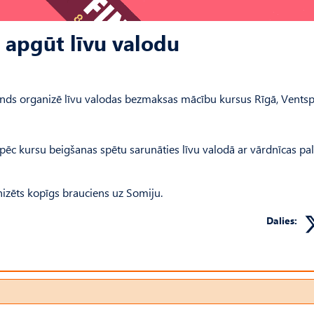
 apgūt līvu valodu
ds organizē līvu valodas bezmaksas mācību kursus Rīgā, Ventspi
pēc kursu beigšanas spētu sarunāties līvu valodā ar vārdnīcas pal
izēts kopīgs brauciens uz Somiju.
Dalies: