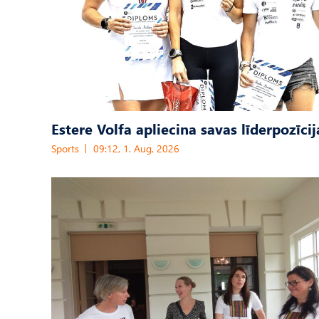
Estere Volfa apliecina savas līderpozīcij
Sports
09:12, 1. Aug, 2026