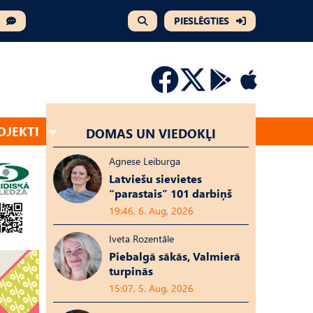
PIESLĒGTIES
OJEKTI
DOMAS UN VIEDOKĻI
Agnese Leiburga
Latviešu sievietes
“parastais” 101 darbiņš
19:46, 6. Aug, 2026
Iveta Rozentāle
Piebalgā sākās, Valmierā
turpinās
15:07, 5. Aug, 2026