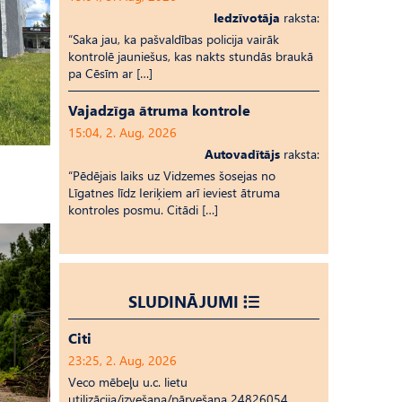
Iedzīvotāja
raksta:
“Saka jau, ka pašvaldības policija vairāk
kontrolē jauniešus, kas nakts stundās braukā
pa Cēsīm ar […]
Vajadzīga ātruma kontrole
15:04, 2. Aug, 2026
Autovadītājs
raksta:
“Pēdējais laiks uz Vid­ze­mes šosejas no
Līgatnes līdz Ieriķiem arī ieviest ātruma
kontroles posmu. Citādi […]
SLUDINĀJUMI
Citi
23:25, 2. Aug, 2026
Veco mēbeļu u.c. lietu
utilizācija/izvešana/pārvešana 24826054