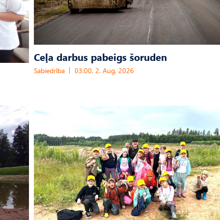
Ceļa darbus pabeigs šoruden
Sabiedrība
03:00, 2. Aug, 2026