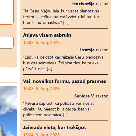
Iedzīvotāja
raksta:
“Ja Cēsīs, Vaļņu ielā, kur vecās pienotavas
teritorija, ierīkos autostāvvietu, kā tad tur
brauks automašīnas? […]
Atļāva visam sabrukt
15:08, 5. Aug, 2026
Lasītāja
raksta:
“Labi, ka beidzot kādreizējai Cēsu pienotavai
būs cits saimnieks. Žēl skatīties, kā tā ēka
pārvērtusies […]
Vai, novelkot formu, pazūd prasmes
15:08, 5. Aug, 2026
Seniore V.
raksta:
“Nevaru saprast, kā policists var nosist
cilvēku. Jā, neesot bijis darbā, bet vai
policistiem neiemāca, […]
Jāierāda vieta, kur trokšņot
15:04, 3. Aug, 2026