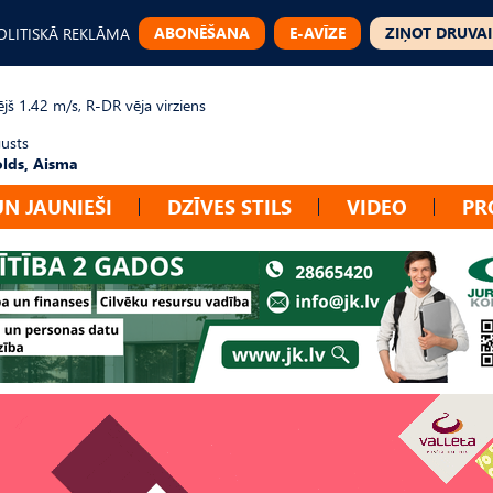
ABONĒŠANA
E-AVĪZE
ZIŅOT DRUVAI
OLITISKĀ REKLĀMA
jš 1.42 m/s, R-DR vēja virziens
gusts
lds, Aisma
UN JAUNIEŠI
DZĪVES STILS
VIDEO
PR