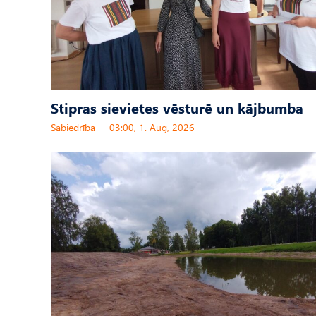
Stipras sievietes vēsturē un kājbumba
Sabiedrība
03:00, 1. Aug, 2026