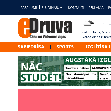
PASĀKUMI
SLUDINĀJUMI
KONTAKTI
REKLĀMA
P
+22° C, vē
Ceturtdiena, 6. au
Vārda dienas:
Asko
SABIEDRĪBA
SPORTS
IZGLĪTĪBA 