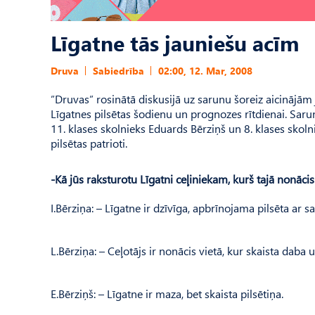
Līgatne tās jauniešu acīm
Druva
Sabiedrība
02:00, 12. Mar, 2008
”Druvas” rosinātā diskusijā uz sarunu šoreiz aicinājām
Līgatnes pilsētas šodienu un prognozes rītdienai. Sarunā
11. klases skolnieks Eduards Bērziņš un 8. klases skolnie
pilsētas patrioti.
-Kā jūs raksturotu Līgatni ceļiniekam, kurš tajā nonācis
I.Bērziņa: – Līgatne ir dzīvīga, apbrīnojama pilsēta 
L.Bērziņa: – Ceļotājs ir nonācis vietā, kur skaista daba 
E.Bērziņš: – Līgatne ir maza, bet skaista pilsētiņa.