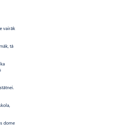
ne vairāk
amāk, tā
 ka
s
stātnei.
skola,
ies dome