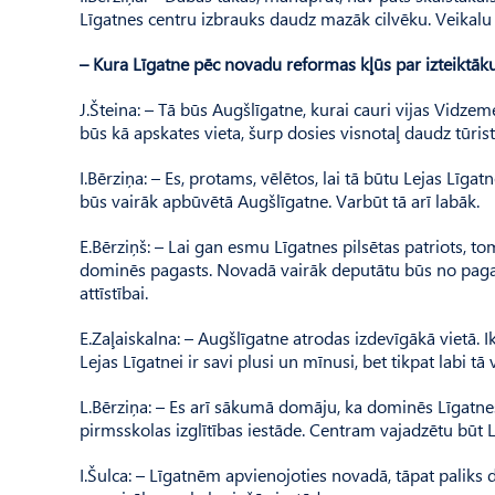
Līgatnes centru izbrauks daudz mazāk cilvēku. Veikalu ī
– Kura Līgatne pēc novadu reformas kļūs par izteiktāk
J.Šteina: – Tā būs Augšlīgatne, kurai cauri vijas Vidzemes
būs kā apskates vieta, šurp dosies visnotaļ daudz tūrist
I.Bērziņa: – Es, protams, vēlētos, lai tā būtu Lejas Līgat
būs vairāk apbūvētā Augšlīgatne. Varbūt tā arī labāk.
E.Bērziņš: – Lai gan esmu Līgatnes pilsētas patriots, tomē
dominēs pagasts. Novadā vairāk deputātu būs no pagasta
attīstībai.
E.Zaļaiskalna: – Augšlīgatne atrodas izdevīgākā vietā. Ik
Lejas Līgatnei ir savi plusi un mīnusi, bet tikpat labi tā
L.Bērziņa: – Es arī sākumā domāju, ka dominēs Līgatnes 
pirmsskolas izglītības iestāde. Centram vajadzētu būt L
I.Šulca: – Līgatnēm apvienojoties novadā, tāpat paliks