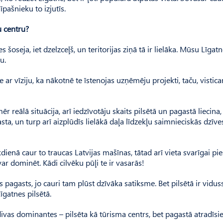
pašnieku to izjutīs.
u centru?
 šoseja, iet dzelzceļš, un teritorijas ziņā tā ir lielāka. Mūsu Līgat
u.
ne ar vīziju, ka nākotnē te īstenojas uzņēmēju projekti, taču, vistic
r reālā situācija, arī iedzīvotāju skaits pilsētā un pagastā liecina,
, un turp arī aizplūdīs lielākā daļa līdzekļu saimnieciskās dzīve
dienā caur to traucas Latvijas mašīnas, tātad arī vieta svarīgai pie
 var dominēt. Kādi cilvēku pūļi te ir vasarās!
pagasts, jo cauri tam plūst dzīvāka satiksme. Bet pilsētā ir vidus
īgatnes pilsētā.
 divas dominantes – pilsēta kā tūrisma centrs, bet pagastā atradīs