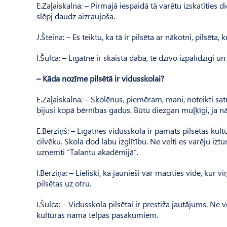
E.Zaļaiskalna: – Pirmajā iespaidā tā varētu izskatīties d
slēpj daudz aizraujoša.
J.Šteina: – Es teiktu, ka tā ir pilsēta ar nākotni, pilsēta, 
I.Šulca: – Līgatnē ir skaista daba, te dzīvo izpalīdzīgi un 
– Kāda nozīme pilsētā ir vidusskolai?
E.Zaļaiskalna: – Skolēnus, piemēram, mani, noteikti satu
bijusi kopā bērnības gadus. Būtu diezgan muļķīgi, ja nā
E.Bērziņš: – Līgatnes vidusskola ir pamats pilsētas kultū
cilvēku. Skola dod labu izglītību. Ne velti es varēju izt
uzņemti ”Talantu akadēmijā”.
I.Bērziņa: – Lieliski, ka jaunieši var mācīties vidē, kur
pilsētas uz otru.
I.Šulca: – Vidusskola pilsētai ir prestiža jautājums. Ne 
kultūras nama telpas pasākumiem.