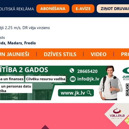
ABONĒŠANA
E-AVĪZE
ZIŅOT DRUVAI
OLITISKĀ REKLĀMA
jš 2.25 m/s, DR vēja virziens
sts
ēds, Madars, Fredis
UN JAUNIEŠI
DZĪVES STILS
VIDEO
PR