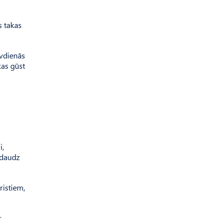
s takas
īvdienās
kas gūst
i,
 daudz
ristiem,
r