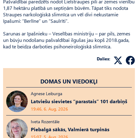
Pašvaldībai paredzēts nodot Liel­straupes pili ar zemes vienību
1,87 hektāru platībā un septiņām būvēm. Tāpat tiks nodota
Straupes narkoloģiskā slimnīca un vēl divi nekustamie
īpašumi: “Berlīne” un “Saulrīti”.
Sarunas ar īpašnieku – Veselības ministriju – par pils, zemes
un būvju nodošanu pašvaldībai ilgušas jau kopš 2018.gada,
kad te beidza darboties psihoneiroloģiskā slimnīca.
Dalies:
DOMAS UN VIEDOKĻI
Agnese Leiburga
Latviešu sievietes “parastais” 101 darbiņš
19:46, 6. Aug, 2026
Iveta Rozentāle
Piebalgā sākās, Valmierā turpinās
15:07, 5. Aug, 2026