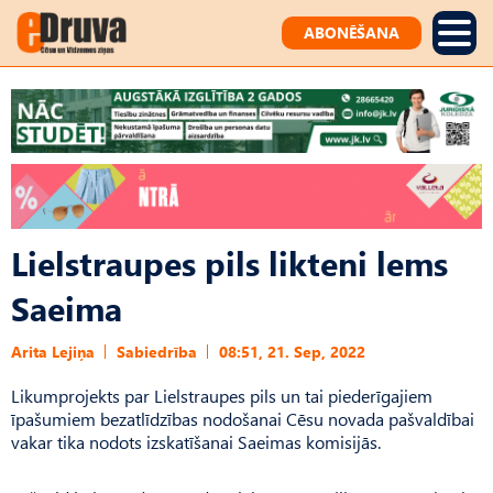
ABONĒŠANA
Lielstraupes pils likteni lems
Saeima
Arita Lejiņa
Sabiedrība
08:51, 21. Sep, 2022
Likumprojekts par Liel­strau­pes pils un tai piederīgajiem
īpašumiem bezatlīdzības nodošanai Cēsu novada pašvaldībai
vakar tika nodots izskatīšanai Saeimas komisijās.