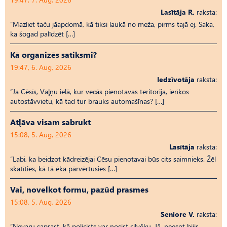
Lasītāja R.
raksta:
“Mazliet taču jāapdomā, kā tiksi laukā no meža, pirms tajā ej. Saka,
ka šogad palīdzēt […]
Kā organizēs satiksmi?
19:47, 6. Aug, 2026
Iedzīvotāja
raksta:
“Ja Cēsīs, Vaļņu ielā, kur vecās pienotavas teritorija, ierīkos
autostāvvietu, kā tad tur brauks automašīnas? […]
Atļāva visam sabrukt
15:08, 5. Aug, 2026
Lasītāja
raksta:
“Labi, ka beidzot kādreizējai Cēsu pienotavai būs cits saimnieks. Žēl
skatīties, kā tā ēka pārvērtusies […]
Vai, novelkot formu, pazūd prasmes
15:08, 5. Aug, 2026
Seniore V.
raksta:
“Nevaru saprast, kā policists var nosist cilvēku. Jā, neesot bijis