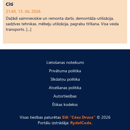
Citi
21:43, 13. Jūl, 2026
Dažādi saimnieciskie un remonta darbi, demontāža-utilizācija,
sadzīves tehnikas, mēbeļu utilizācija, pagrabu tīrīšana. Visa veida
transports. […]
Lietošanas noteikumi
Privātuma politika
Sīkdatņu politika
Atcelšanas politika
Autortiesības
Ētikas kodekss
Visas tiesības paturētas
SIA "Cēsu Druva"
© 2026
Portālu izstrādāja:
RydelCode.