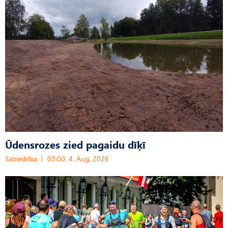
Ūdensrozes zied pagaidu dīķī
Sabiedrība
03:00, 4. Aug, 2026