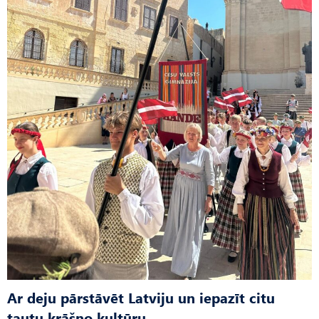
Ar deju pārstāvēt Latviju un iepazīt citu
tautu krāšņo kultūru