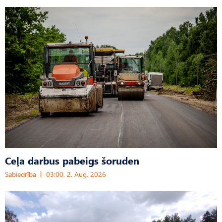
Ceļa darbus pabeigs šoruden
Sabiedrība
03:00, 2. Aug, 2026