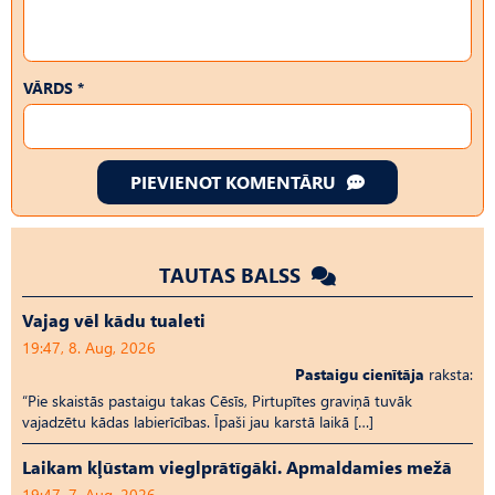
VĀRDS *
PIEVIENOT KOMENTĀRU
TAUTAS BALSS
Vajag vēl kādu tualeti
19:47, 8. Aug, 2026
Pastaigu cienītāja
raksta:
“Pie skaistās pastaigu takas Cēsīs, Pirtupītes graviņā tuvāk
vajadzētu kādas labierīcības. Īpaši jau karstā laikā […]
Laikam kļūstam vieglprātīgāki. Apmaldamies mežā
19:47, 7. Aug, 2026