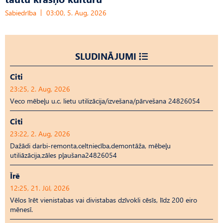
Sabiedrība
03:00, 5. Aug, 2026
SLUDINĀJUMI
Citi
23:25, 2. Aug, 2026
Veco mēbeļu u.c. lietu utilizācija/izvešana/pārvešana 24826054
Citi
23:22, 2. Aug, 2026
Dažādi darbi-remonta,celtniecība,demontāža, mēbeļu
utiliāzācija,zāles pļaušana24826054
Īrē
12:25, 21. Jūl, 2026
Vēlos īrēt vienistabas vai divistabas dzīvokli cēsīs, līdz 200 eiro
mēnesī.