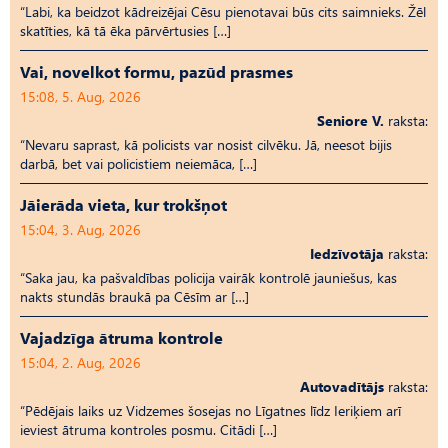
“Labi, ka beidzot kādreizējai Cēsu pienotavai būs cits saimnieks. Žēl
skatīties, kā tā ēka pārvērtusies […]
Vai, novelkot formu, pazūd prasmes
15:08, 5. Aug, 2026
Seniore V.
raksta:
“Nevaru saprast, kā policists var nosist cilvēku. Jā, neesot bijis
darbā, bet vai policistiem neiemāca, […]
Jāierāda vieta, kur trokšņot
15:04, 3. Aug, 2026
Iedzīvotāja
raksta:
“Saka jau, ka pašvaldības policija vairāk kontrolē jauniešus, kas
nakts stundās braukā pa Cēsīm ar […]
Vajadzīga ātruma kontrole
15:04, 2. Aug, 2026
Autovadītājs
raksta:
“Pēdējais laiks uz Vid­ze­mes šosejas no Līgatnes līdz Ieriķiem arī
ieviest ātruma kontroles posmu. Citādi […]