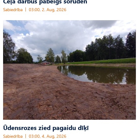
Ceļa darbus pabeigs šoruden
Sabiedrība
03:00, 2. Aug, 2026
Ūdensrozes zied pagaidu dīķī
Sabiedrība
03:00, 4. Aug, 2026