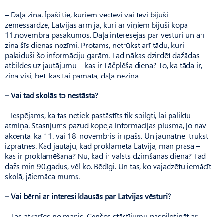
– Daļa zina. Īpaši tie, kuriem vectēvi vai tēvi bijuši
zemessardzē, Latvijas armijā, kuri ar viņiem bijuši kopā
11.novembra pasākumos. Daļa interesējas par vēsturi un arī
zina šīs dienas nozīmi. Protams, netrūkst arī tādu, kuri
palaiduši šo informāciju garām. Tad nākas dzirdēt dažādas
atbildes uz jautājumu – kas ir Lāčplēša diena? To, ka tāda ir,
zina visi, bet, kas tai pamatā, daļa nezina.
– Vai tad skolās to nestāsta?
– Iespējams, ka tas netiek pastāstīts tik spilgti, lai paliktu
atmiņā. Stāstījums pazūd kopējā informācijas plūsmā, jo nav
akcenta, ka 11. vai 18. novembris ir īpašs. Un jaunatnei trūkst
izpratnes. Kad jautāju, kad proklamēta Latvija, man prasa –
kas ir proklamēšana? Nu, kad ir valsts dzimšanas diena? Tad
dažs min 90.gadus, vēl ko. Bēdīgi. Un tas, ko vajadzētu iemācīt
skolā, jāiemāca mums.
– Vai bērni ar interesi klausās par Latvijas vēsturi?
– Tas atkarīgs no manis. Cenšos stāstījumu paspilgtināt ar