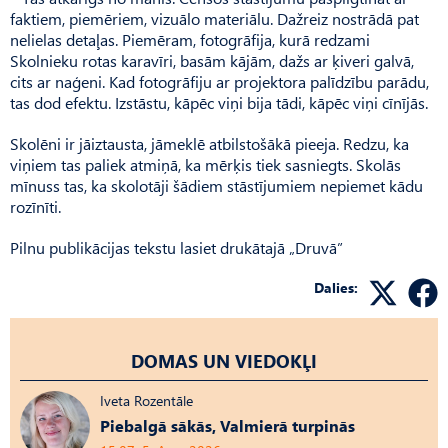
faktiem, piemēriem, vizuālo materiālu. Dažreiz nostrādā pat
nelielas detaļas. Piemēram, fotogrāfija, kurā redzami
Skolnieku rotas karavīri, basām kājām, dažs ar ķiveri galvā,
cits ar naģeni. Kad fotogrāfiju ar projektora palīdzību parādu,
tas dod efektu. Izstāstu, kāpēc viņi bija tādi, kāpēc viņi cīnījās.
Skolēni ir jāiztausta, jāmeklē atbilstošākā pieeja. Redzu, ka
viņiem tas paliek atmiņā, ka mērķis tiek sasniegts. Skolās
mīnuss tas, ka skolotāji šādiem stāstījumiem nepiemet kādu
rozīnīti.
Pilnu publikācijas tekstu lasiet drukātajā „Druvā”
Dalies:
DOMAS UN VIEDOKĻI
Iveta Rozentāle
Piebalgā sākās, Valmierā turpinās