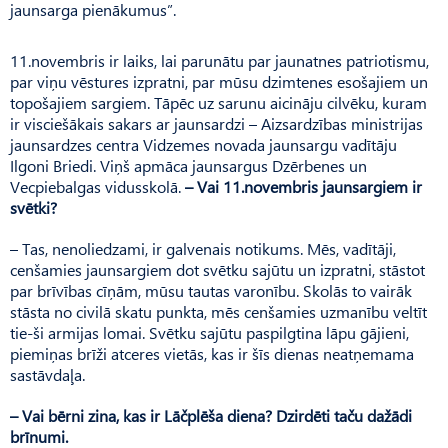
jaunsarga pienākumus”.
11.novembris ir laiks, lai parunātu par jaunatnes patriotismu,
par viņu vēstures izpratni, par mūsu dzimtenes esošajiem un
topošajiem sargiem. Tāpēc uz sarunu aicināju cilvēku, kuram
ir visciešākais sakars ar jaunsardzi – Aizsardzības ministrijas
jaunsardzes centra Vidzemes novada jaunsargu vadītāju
Ilgoni Briedi. Viņš apmāca jaunsargus Dzērbenes un
Vecpiebalgas vidusskolā.
– Vai 11.novembris jaunsargiem ir
svētki?
– Tas, nenoliedzami, ir galvenais notikums. Mēs, vadītāji,
cenšamies jaunsargiem dot svētku sajūtu un izpratni, stāstot
par brīvības cīņām, mūsu tautas varonību. Skolās to vairāk
stāsta no civilā skatu punkta, mēs cenšamies uzmanību veltīt
tie-ši armijas lomai. Svētku sajūtu paspilgtina lāpu gājieni,
piemiņas brīži atceres vietās, kas ir šīs dienas neatņemama
sastāvdaļa.
– Vai bērni zina, kas ir Lāčplēša diena? Dzirdēti taču dažādi
brīnumi.