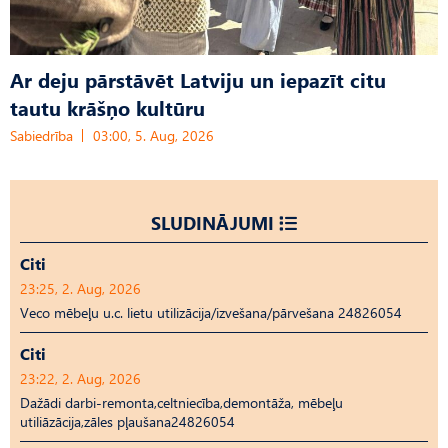
Ar deju pārstāvēt Latviju un iepazīt citu
tautu krāšņo kultūru
Sabiedrība
03:00, 5. Aug, 2026
SLUDINĀJUMI
Citi
23:25, 2. Aug, 2026
Veco mēbeļu u.c. lietu utilizācija/izvešana/pārvešana 24826054
Citi
23:22, 2. Aug, 2026
Dažādi darbi-remonta,celtniecība,demontāža, mēbeļu
utiliāzācija,zāles pļaušana24826054