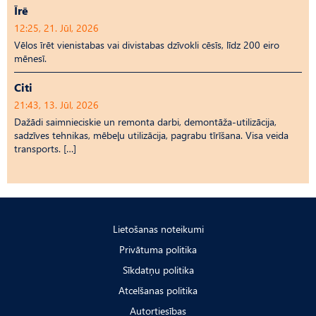
Īrē
12:25, 21. Jūl, 2026
Vēlos īrēt vienistabas vai divistabas dzīvokli cēsīs, līdz 200 eiro
mēnesī.
Citi
21:43, 13. Jūl, 2026
Dažādi saimnieciskie un remonta darbi, demontāža-utilizācija,
sadzīves tehnikas, mēbeļu utilizācija, pagrabu tīrīšana. Visa veida
transports. […]
Lietošanas noteikumi
Privātuma politika
Sīkdatņu politika
Atcelšanas politika
Autortiesības