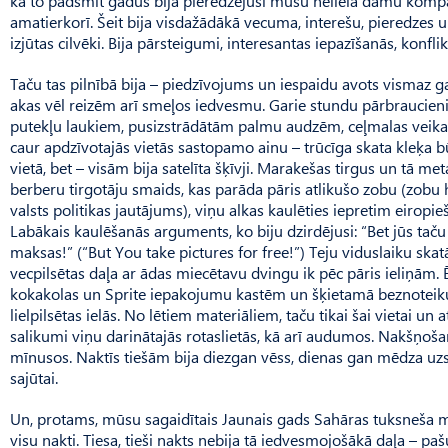
kā to padsmit gadus bija pieredzējusi mūsu nelielā dāmu kompā
amatierkorī. Šeit bija visdažādākā vecuma, interešu, pieredzes un
izjūtas cilvēki. Bija pārsteigumi, interesantas iepazīšanās, konfli
Taču tas pilnībā bija – piedzīvojums un iespaidu avots vismaz 
akas vēl reizēm arī smeļos iedvesmu. Garie stundu pārbraucieni
putekļu laukiem, pusizstrādātām palmu audzēm, ceļmalas veika
caur apdzīvotajās vietās sastopamo ainu – trūcīga skata kleķa 
vietā, bet – visām bija satelīta šķīvji. Marakešas tirgus un tā m
berberu tirgotāju smaids, kas parāda pāris atlikušo zobu (zobu h
valsts politikas jautājums), viņu alkas kaulēties iepretim eiropi
Labā­kais kaulēšanās arguments, ko biju dzirdējusi: “Bet jūs tač
maksas!” (“But You take pictures for free!”) Teju viduslaiku ska
vecpilsētas daļa ar ādas miecētavu dvingu ik pēc pāris ieliņām. 
kokakolas un Sprite iepakojumu kastēm un šķietamā beznoteik
lielpilsētas ielās. No lētiem materi­āliem, taču tikai šai vietai un
salikumi viņu darinātajās rotaslietās, kā arī audumos. Nakšņoša
mīnusos. Naktīs tiešām bija diezgan vēss, dienas gan mēdza uzs
sajūtai.
Un, protams, mūsu sagaidītais Jaunais gads Sahāras tuksneša 
visu nakti. Tiesa, tieši nakts nebija tā iedvesmojošākā daļa – paš