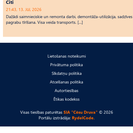
Citi
21:43, 13. Jūl, 2026
Dažādi saimnieciskie un remonta darbi, demontāža-utilizācija, sadzīves t
pagrabu tīrīšana. Visa veida transports. […]
Lietošanas noteikumi
Privātuma politika
Sīkdatņu politika
Atcelšanas politika
Autortiesības
Ētikas kodekss
Visas tiesības paturētas
SIA "Cēsu Druva"
© 2026
Portālu izstrādāja:
RydelCode.