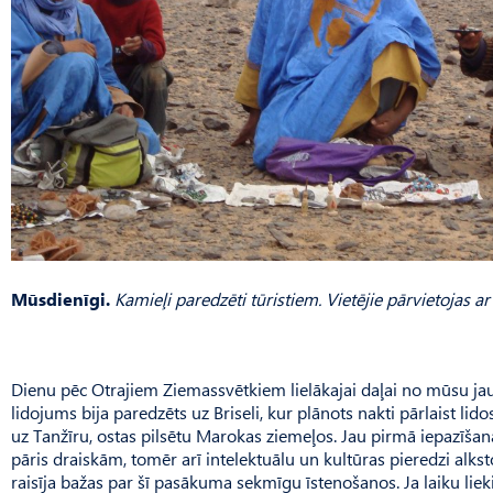
Mūsdienīgi.
Kamieļi paredzēti tūristiem. Vietējie pārvietojas 
Dienu pēc Otrajiem Ziemas­svētkiem lielākajai daļai no mūsu j
lidojums bija paredzēts uz Briseli, kur plānots nakti pārlaist lido
uz Tanžīru, ostas pilsētu Marokas ziemeļos. Jau pirmā iepazīša
pāris draiskām, tomēr arī intelektuālu un kultūras pieredzi a
raisīja bažas par šī pasākuma sekmīgu īstenošanos. Ja laiku lie