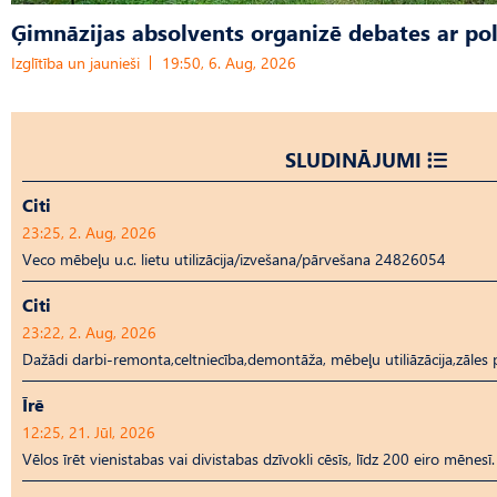
Ģimnāzijas absolvents organizē debates ar pol
Izglītība un jaunieši
19:50, 6. Aug, 2026
SLUDINĀJUMI
Citi
23:25, 2. Aug, 2026
Veco mēbeļu u.c. lietu utilizācija/izvešana/pārvešana 24826054
Citi
23:22, 2. Aug, 2026
Dažādi darbi-remonta,celtniecība,demontāža, mēbeļu utiliāzācija,zāl
Īrē
12:25, 21. Jūl, 2026
Vēlos īrēt vienistabas vai divistabas dzīvokli cēsīs, līdz 200 eiro mēnesī.