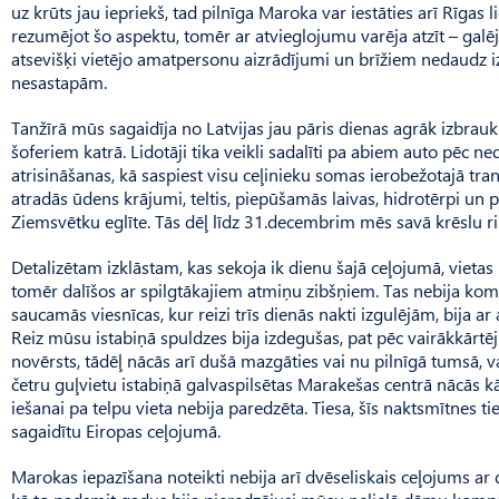
uz krūts jau iepriekš, tad pilnīga Maroka var iestāties arī Rīgas l
rezumējot šo aspektu, tomēr ar atvieglojumu varēja atzīt – galē
atsevišķi vietējo amatpersonu aizrādījumi un brīžiem nedaudz i
nesastapām.
Tanžīrā mūs sagaidīja no Latvijas jau pāris dienas agrāk izbrauk
šoferiem katrā. Lidotāji tika veikli sadalīti pa abiem auto pēc 
atrisināšanas, kā saspiest visu ceļinieku somas ierobežotajā tran
atradās ūdens krājumi, teltis, piepūšamās laivas, hidrotērpi un 
Ziemsvētku eglīte. Tās dēļ līdz 31.decembrim mēs savā krēslu ri
Detalizētam izklāstam, kas sekoja ik dienu šajā ceļojumā, vietas 
tomēr dalīšos ar spilgtākajiem atmiņu zibšņiem. Tas nebija kom
saucamās viesnīcas, kur reizi trīs dienās nakti izgulējām, bija ar 
Reiz mūsu istabiņā spuldzes bija izdegušas, pat pēc vairākkārt
novērsts, tādēļ nācās arī dušā mazgāties vai nu pilnīgā tumsā, v
četru guļvietu istabiņā galvaspilsētas Marakešas centrā nācās k
iešanai pa telpu vieta nebija paredzēta. Tiesa, šīs naktsmītnes ti
sagaidītu Eiropas ceļojumā.
Marokas iepazīšana noteikti nebija arī dvēseliskais ceļojums 