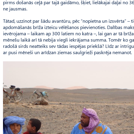
pirms došanās ceļā par tajā gaidāmo, šķiet, lielākajai daļai no 
ne jausmas.
Tātad, uzzinot par šādu avantūru, pēc “nopietna un izsvērta” – t
apdomāšanās brīža izteicu vēlēšanos pievienoties. Dalības maks
ievērojama – laikam ap 300 latiem no katra –, lai gan ar tā brīž
mēnešu laikā arī tā nebija viegli iekrājama summa. To­mēr ko g
radošā sirds neatteiks sev tādas iespējas priekšā? Līdz ar intr
ar pusi mēneši un arīdzan ziemas saulgrieži paskrēja nemanot.