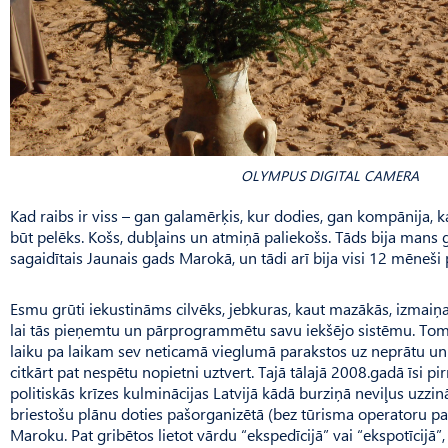
OLYMPUS DIGITAL CAMERA
Kad raibs ir viss – gan galamērķis, kur dodies, gan kompānija, k
būt pelēks. Košs, dubļains un atmiņā paliekošs. Tāds bija mans
sagaidītais Jaunais gads Marokā, un tādi arī bija visi 12 mēneši
Esmu grūti iekustināms cilvēks, jebkuras, kaut mazākās, izmaiņa
lai tās pieņemtu un pārprogrammētu savu iekšējo sistēmu. Tomēr,
laiku pa laikam sev neticamā vieglumā parakstos uz neprātu u
citkārt pat nespētu nopietni uztvert. Tajā tālajā 2008.gadā īsi 
politiskās krīzes kulminācijas Latvijā kādā burziņā neviļus uzzi
briestošu plānu doties paš­organizētā (bez tūrisma operatoru 
Maroku. Pat gribētos lietot vārdu “ekspedīcijā” vai “ekspotīcijā”, 