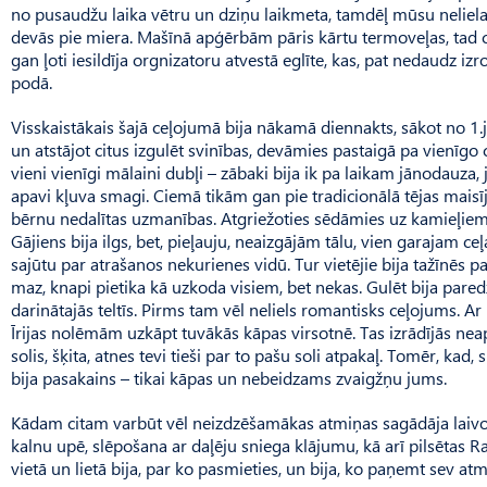
no pusaudžu laika vētru un dziņu laikmeta, tamdēļ mūsu nelielai
devās pie miera. Mašīnā apģērbām pāris kārtu termoveļas, tad cau
gan ļoti iesildīja orgnizatoru atvestā eglīte, kas, pat nedaudz izro
podā.
Visskaistākais šajā ceļojumā bija nākamā diennakts, sākot no 1.
un atstājot citus izgulēt svinības, devāmies pastaigā pa vienīgo
vieni vienīgi mālaini dubļi – zābaki bija ik pa laikam jānodauza, 
apavi kļuva smagi. Ciemā tikām gan pie tradicionālā tējas maisī
bērnu nedalītas uzmanības. Atgriežoties sēdāmies uz kamieļie
Gājiens bija ilgs, bet, pieļauju, neaizgājām tālu, vien garajam 
sajūtu par atrašanos nekurienes vidū. Tur vietējie bija tažīnēs p
maz, knapi pietika kā uzkoda visiem, bet nekas. Gulēt bija par
darinātajās teltīs. Pirms tam vēl neliels romantisks ceļojums. Ar
Īrijas nolēmām uzkāpt tuvākās kāpas virsotnē. Tas izrādījās neap
solis, šķita, atnes tevi tieši par to pašu soli atpakaļ. Tomēr, kad, 
bija pasakains – tikai kāpas un nebeidzams zvaigžņu jums.
Kādam citam varbūt vēl neizdzēšamākas atmiņas sagādāja laivo
kalnu upē, slēpošana ar daļēju sniega klājumu, kā arī pilsētas 
vietā un lietā bija, par ko pasmieties, un bija, ko paņemt sev atmi