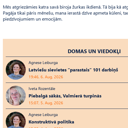
Mēs atgriezāmies katra savā biroja žurkas ikdienā. Tā bija kā at
Pa­gāja tikai pāris mēnešu, mana ierastā dzīve apmeta kūleni, tad
piedzīvojumiem un emocijām.
DOMAS UN VIEDOKĻI
Agnese Leiburga
Latviešu sievietes “parastais” 101 darbiņš
19:46, 6. Aug, 2026
Iveta Rozentāle
Piebalgā sākās, Valmierā turpinās
15:07, 5. Aug, 2026
Agnese Leiburga
Konstruktīvā politika