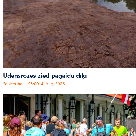
Ūdensrozes zied pagaidu dīķī
Sabiedrība
03:00, 4. Aug, 2026