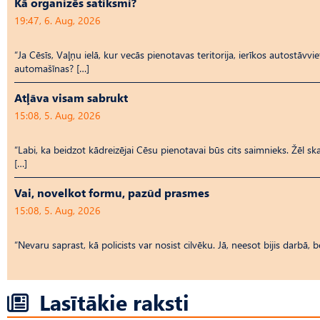
Kā organizēs satiksmi?
19:47, 6. Aug, 2026
“Ja Cēsīs, Vaļņu ielā, kur vecās pienotavas teritorija, ierīkos autostāvvi
automašīnas? […]
Atļāva visam sabrukt
15:08, 5. Aug, 2026
“Labi, ka beidzot kādreizējai Cēsu pienotavai būs cits saimnieks. Žēl ska
[…]
Vai, novelkot formu, pazūd prasmes
15:08, 5. Aug, 2026
“Nevaru saprast, kā policists var nosist cilvēku. Jā, neesot bijis darbā, 
Lasītākie raksti