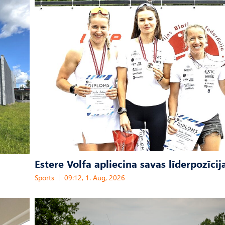
Estere Volfa apliecina savas līderpozīcij
Sports
09:12, 1. Aug, 2026