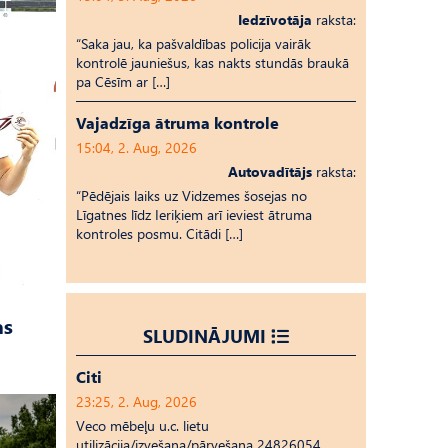
Iedzīvotāja
raksta:
“Saka jau, ka pašvaldības policija vairāk
kontrolē jauniešus, kas nakts stundās braukā
pa Cēsīm ar […]
Vajadzīga ātruma kontrole
15:04, 2. Aug, 2026
Autovadītājs
raksta:
“Pēdējais laiks uz Vid­ze­mes šosejas no
Līgatnes līdz Ieriķiem arī ieviest ātruma
kontroles posmu. Citādi […]
as
SLUDINĀJUMI
Citi
23:25, 2. Aug, 2026
Veco mēbeļu u.c. lietu
utilizācija/izvešana/pārvešana 24826054