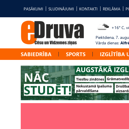
PASĀKUMI
SLUDINĀJUMI
KONTAKTI
REKLĀMA
P
+16° C, vē
Piektdiena, 7. augu
Vārda dienas:
Alfr
SABIEDRĪBA
SPORTS
IZGLĪTĪBA 