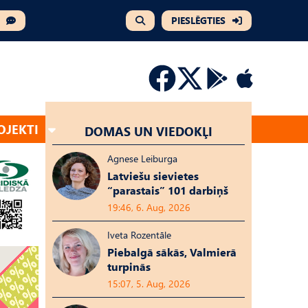
PIESLĒGTIES
OJEKTI
DOMAS UN VIEDOKĻI
Agnese Leiburga
Latviešu sievietes
“parastais” 101 darbiņš
19:46, 6. Aug, 2026
Iveta Rozentāle
Piebalgā sākās, Valmierā
turpinās
15:07, 5. Aug, 2026