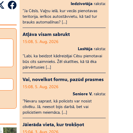
Iedzīvotāja
raksta:
“Ja Cēsīs, Vaļņu ielā, kur vecās pienotavas
teritorija, ierīkos autostāvvietu, kā tad tur
brauks automašīnas? […]
Atļāva visam sabrukt
15:08, 5. Aug, 2026
Lasītāja
raksta:
“Labi, ka beidzot kādreizējai Cēsu pienotavai
būs cits saimnieks. Žēl skatīties, kā tā ēka
pārvērtusies […]
Vai, novelkot formu, pazūd prasmes
15:08, 5. Aug, 2026
Seniore V.
raksta:
“Nevaru saprast, kā policists var nosist
cilvēku. Jā, neesot bijis darbā, bet vai
policistiem neiemāca, […]
Jāierāda vieta, kur trokšņot
15:04, 3. Aug, 2026