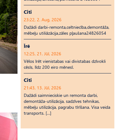
Citi
23:22, 2. Aug, 2026
Dažādi darbi-remonta,celtniecība,demontāža,
mēbeļu utiliāzācija,zāles pļaušana24826054
Īrē
12:25, 21. Jūl, 2026
Vēlos īrēt vienistabas vai divistabas dzīvokli
cēsīs, līdz 200 eiro mēnesī.
Citi
21:43, 13. Jūl, 2026
Dažādi saimnieciskie un remonta darbi,
demontāža-utilizācija, sadzīves tehnikas,
mēbeļu utilizācija, pagrabu tīrīšana. Visa veida
transports. […]