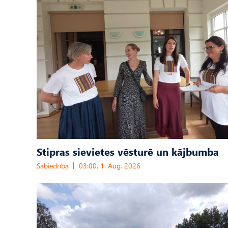
Stipras sievietes vēsturē un kājbumba
Sabiedrība
03:00, 1. Aug, 2026