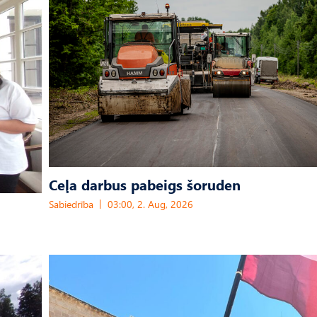
Ceļa darbus pabeigs šoruden
Sabiedrība
03:00, 2. Aug, 2026