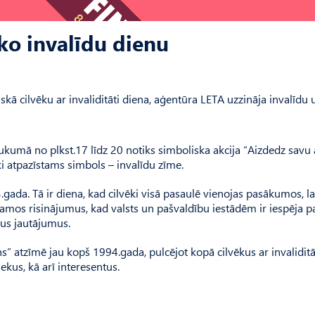
sko invalīdu dienu
skā cilvēku ar invaliditāti diena, aģentūra LETA uzzināja invalīdu 
kumā no plkst.17 līdz 20 notiks simboliska akcija “Aizdedz savu 
ki atpazīstams simbols – invalīdu zīme.
ada. Tā ir diena, kad cilvēki visā pasaulē vienojas pasākumos, lai
jamos risinājumus, kad valsts un pašvaldību iestādēm ir iespēja p
šus jautājumus.
s” atzīmē jau kopš 1994.gada, pulcējot kopā cilvēkus ar invaliditāt
ekus, kā arī interesentus.