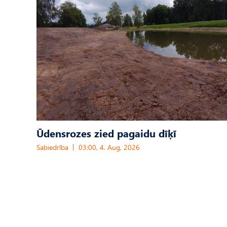
Ūdensrozes zied pagaidu dīķī
Sabiedrība
03:00, 4. Aug, 2026