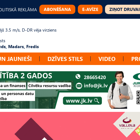
ABONĒŠANA
E-AVĪZE
ZIŅOT DRUVAI
OLITISKĀ REKLĀMA
jš 3.5 m/s, D-DR vēja virziens
sts
ēds, Madars, Fredis
UN JAUNIEŠI
DZĪVES STILS
VIDEO
PR