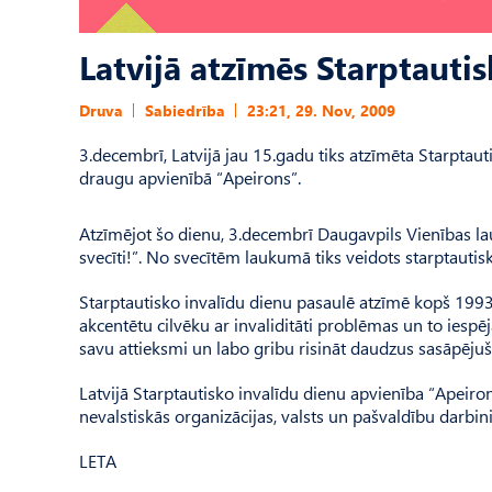
Latvijā atzīmēs Starptauti
Druva
Sabiedrība
23:21, 29. Nov, 2009
3.decembrī, Latvijā jau 15.gadu tiks atzīmēta Starptauti
draugu apvienībā “Apeirons”.
Atzīmējot šo dienu, 3.decembrī Daugavpils Vienības lau
svecīti!”. No svecītēm laukumā tiks veidots starptautis
Starptautisko invalīdu dienu pasaulē atzīmē kopš 1993.g
akcentētu cilvēku ar invaliditāti problēmas un to iespē
savu attieksmi un labo gribu risināt daudzus sasāpēju
Latvijā Starptautisko invalīdu dienu apvienība “Apeiron
nevalstiskās organizācijas, valsts un pašvaldību darbini
LETA