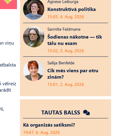
Agnese Leiburga
Konstruktīvā politika
15:05, 4. Aug, 2026
Sarmīte Feldmane
Šodienas nākotne — tik
un viņu
tālu nu esam
15:02, 3. Aug, 2026
Sallija Benfelde
atbalsta
Cik mēs viens par otru
zinām?
 vēlreiz
15:01, 2. Aug, 2026
arādīt
i,
TAUTAS BALSS
Kā organizēs satiksmi?
19:47, 6. Aug, 2026