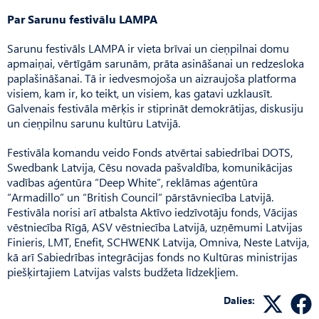
Par Sarunu festivālu LAMPA
Sarunu festivāls LAMPA ir vieta brīvai un cieņpilnai domu
apmaiņai, vērtīgām sarunām, prāta asināšanai un redzesloka
paplašināšanai. Tā ir iedvesmojoša un aizraujoša platforma
visiem, kam ir, ko teikt, un visiem, kas gatavi uzklausīt.
Galvenais festivāla mērķis ir stiprināt demokrātijas, diskusiju
un cieņpilnu sarunu kultūru Latvijā.
Festivāla komandu veido Fonds atvērtai sabiedrībai DOTS,
Swedbank Latvija, Cēsu novada pašvaldība, komunikācijas
vadības aģentūra “Deep White”, reklāmas aģentūra
“Armadillo” un “British Council” pārstāvniecība Latvijā.
Festivāla norisi arī atbalsta Aktīvo iedzīvotāju fonds, Vācijas
vēstniecība Rīgā, ASV vēstniecība Latvijā, uzņēmumi Latvijas
Finieris, LMT, Enefit, SCHWENK Latvija, Omniva, Neste Latvija,
kā arī Sabiedrības integrācijas fonds no Kultūras ministrijas
piešķirtajiem Latvijas valsts budžeta līdzekļiem.
Dalies: