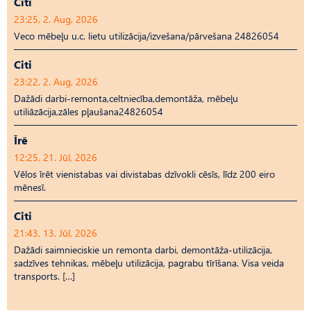
Citi
23:25, 2. Aug, 2026
Veco mēbeļu u.c. lietu utilizācija/izvešana/pārvešana 24826054
Citi
23:22, 2. Aug, 2026
Dažādi darbi-remonta,celtniecība,demontāža, mēbeļu
utiliāzācija,zāles pļaušana24826054
Īrē
12:25, 21. Jūl, 2026
Vēlos īrēt vienistabas vai divistabas dzīvokli cēsīs, līdz 200 eiro
mēnesī.
Citi
21:43, 13. Jūl, 2026
Dažādi saimnieciskie un remonta darbi, demontāža-utilizācija,
sadzīves tehnikas, mēbeļu utilizācija, pagrabu tīrīšana. Visa veida
transports. […]