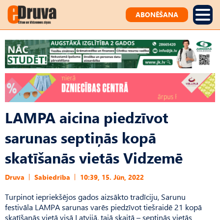
ABONĒŠANA
LAMPA aicina piedzīvot
sarunas septiņās kopā
skatīšanās vietās Vidzemē
Druva
Sabiedrība
10:39, 15. Jūn, 2022
Turpinot iepriekšējos gados aizsākto tradīciju, Sarunu
festivāla LAMPA sarunas varēs piedzīvot tiešraidē 21 kopā
skatīšanās vietā visā Latvijā, tajā skaitā – septiņās vietās