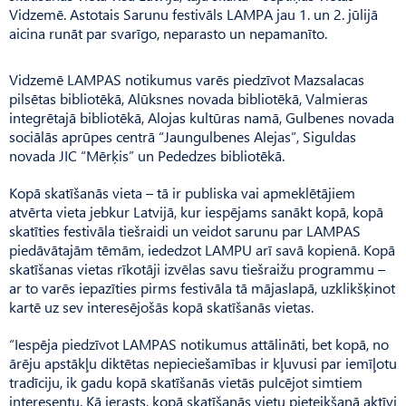
Vidzemē. Astotais Sarunu festivāls LAMPA jau 1. un 2. jūlijā
aicina runāt par svarīgo, neparasto un nepamanīto.
Vidzemē LAMPAS notikumus varēs piedzīvot Mazsalacas
pilsētas bibliotēkā, Alūksnes novada bibliotēkā, Valmieras
integrētajā bibliotēkā, Alojas kultūras namā, Gulbenes novada
sociālās aprūpes centrā “Jaungulbenes Alejas”, Siguldas
novada JIC “Mērķis” un Pededzes bibliotēkā.
Kopā skatīšanās vieta – tā ir publiska vai apmeklētājiem
atvērta vieta jebkur Latvijā, kur iespējams sanākt kopā, kopā
skatīties festivāla tiešraidi un veidot sarunu par LAMPAS
piedāvātajām tēmām, iededzot LAMPU arī savā kopienā. Kopā
skatīšanas vietas rīkotāji izvēlas savu tiešraižu programmu –
ar to varēs iepazīties pirms festivāla tā mājaslapā, uzklikšķinot
kartē uz sev interesējošās kopā skatīšanās vietas.
“Iespēja piedzīvot LAMPAS notikumus attālināti, bet kopā, no
ārēju apstākļu diktētas nepieciešamības ir kļuvusi par iemīļotu
tradīciju, ik gadu kopā skatīšanās vietās pulcējot simtiem
interesentu. Kā ierasts, kopā skatīšanās vietu pieteikšanā aktīvi