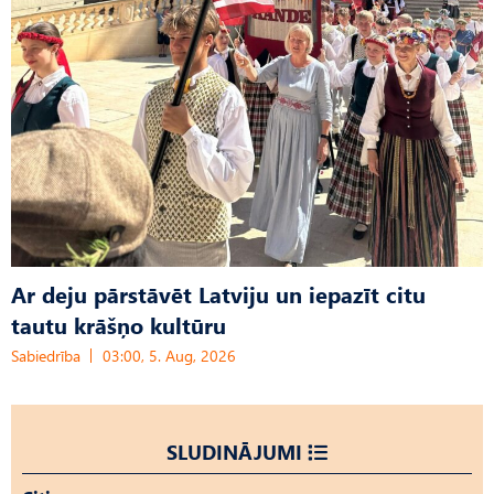
Ar deju pārstāvēt Latviju un iepazīt citu
tautu krāšņo kultūru
Sabiedrība
03:00, 5. Aug, 2026
SLUDINĀJUMI