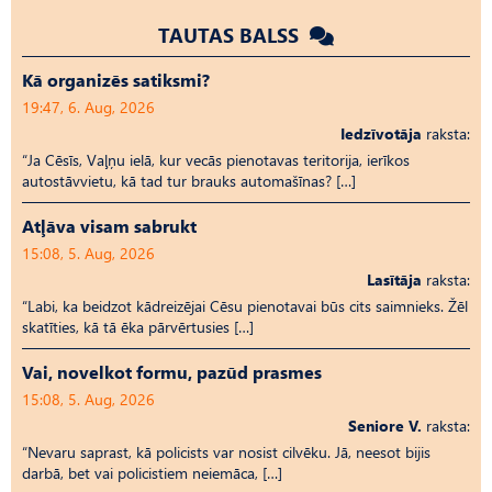
TAUTAS BALSS
Kā organizēs satiksmi?
19:47, 6. Aug, 2026
Iedzīvotāja
raksta:
“Ja Cēsīs, Vaļņu ielā, kur vecās pienotavas teritorija, ierīkos
autostāvvietu, kā tad tur brauks automašīnas? […]
Atļāva visam sabrukt
15:08, 5. Aug, 2026
Lasītāja
raksta:
“Labi, ka beidzot kādreizējai Cēsu pienotavai būs cits saimnieks. Žēl
skatīties, kā tā ēka pārvērtusies […]
Vai, novelkot formu, pazūd prasmes
15:08, 5. Aug, 2026
Seniore V.
raksta:
“Nevaru saprast, kā policists var nosist cilvēku. Jā, neesot bijis
darbā, bet vai policistiem neiemāca, […]