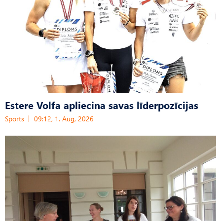
Estere Volfa apliecina savas līderpozīcijas
Sports
09:12, 1. Aug, 2026