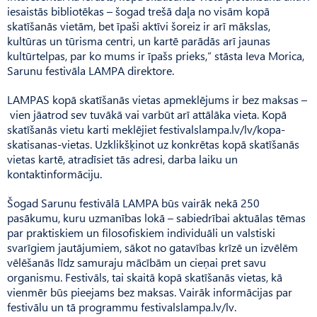
iesaistās bibliotēkas – šogad trešā daļa no visām kopā
skatīšanās vietām, bet īpaši aktīvi šoreiz ir arī mākslas,
kultūras un tūrisma centri, un kartē parādās arī jaunas
kultūrtelpas, par ko mums ir īpašs prieks,” stāsta Ieva Morica,
Sarunu festivāla LAMPA direktore.
LAMPAS kopā skatīšanās vietas apmeklējums ir bez maksas –
vien jāatrod sev tuvākā vai varbūt arī attālāka vieta. Kopā
skatīšanās vietu karti meklējiet festivalslampa.lv/lv/kopa-
skatisanas-vietas. Uzklikšķinot uz konkrētas kopā skatīšanās
vietas kartē, atradīsiet tās adresi, darba laiku un
kontaktinformāciju.
Šogad Sarunu festivālā LAMPA būs vairāk nekā 250
pasākumu, kuru uzmanības lokā – sabiedrībai aktuālas tēmas
par praktiskiem un filosofiskiem individuāli un valstiski
svarīgiem jautājumiem, sākot no gatavības krīzē un izvēlēm
vēlēšanās līdz samuraju mācībām un cieņai pret savu
organismu. Festivāls, tai skaitā kopā skatīšanās vietas, kā
vienmēr būs pieejams bez maksas. Vairāk informācijas par
festivālu un tā programmu festivalslampa.lv/lv.