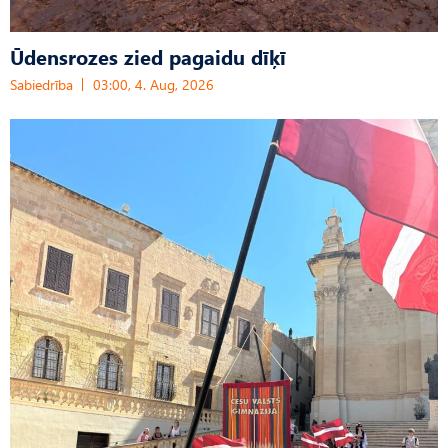
Ūdensrozes zied pagaidu dīķī
Sabiedrība
03:00, 4. Aug, 2026