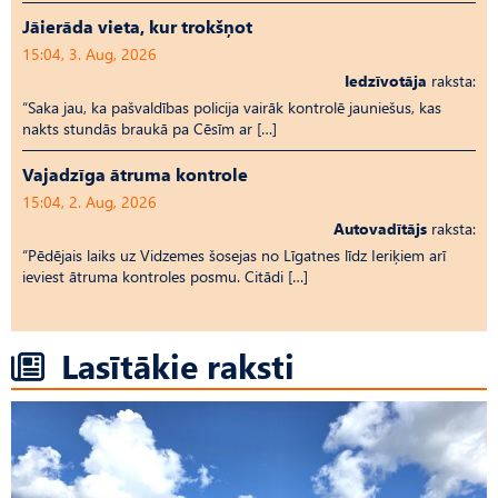
Jāierāda vieta, kur trokšņot
15:04, 3. Aug, 2026
Iedzīvotāja
raksta:
“Saka jau, ka pašvaldības policija vairāk kontrolē jauniešus, kas
nakts stundās braukā pa Cēsīm ar […]
Vajadzīga ātruma kontrole
15:04, 2. Aug, 2026
Autovadītājs
raksta:
“Pēdējais laiks uz Vid­ze­mes šosejas no Līgatnes līdz Ieriķiem arī
ieviest ātruma kontroles posmu. Citādi […]
Lasītākie raksti