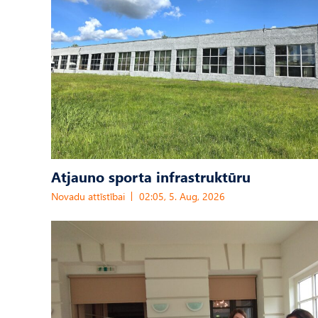
Atjauno sporta infrastruktūru
Novadu attīstībai
02:05, 5. Aug, 2026