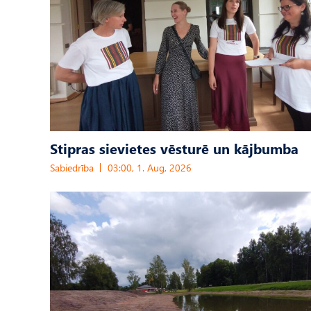
Stipras sievietes vēsturē un kājbumba
Sabiedrība
03:00, 1. Aug, 2026