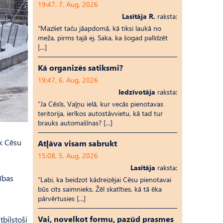
19:47, 7. Aug, 2026
Lasītāja R.
raksta:
“Mazliet taču jāapdomā, kā tiksi laukā no
meža, pirms tajā ej. Saka, ka šogad palīdzēt
[…]
Kā organizēs satiksmi?
19:47, 6. Aug, 2026
Iedzīvotāja
raksta:
“Ja Cēsīs, Vaļņu ielā, kur vecās pienotavas
teritorija, ierīkos autostāvvietu, kā tad tur
brauks automašīnas? […]
ek Cēsu
Atļāva visam sabrukt
15:08, 5. Aug, 2026
Lasītāja
raksta:
cības
“Labi, ka beidzot kādreizējai Cēsu pienotavai
būs cits saimnieks. Žēl skatīties, kā tā ēka
pārvērtusies […]
Vai, novelkot formu, pazūd prasmes
tbilstoši