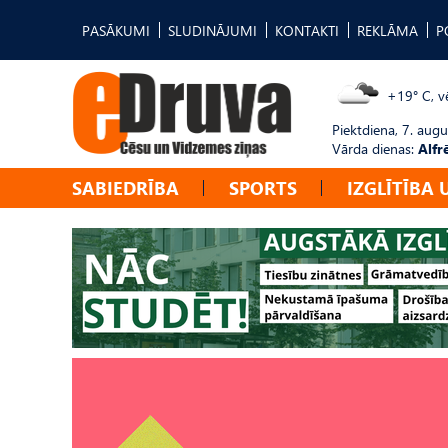
PASĀKUMI
SLUDINĀJUMI
KONTAKTI
REKLĀMA
P
+19° C, vē
Piektdiena, 7. augu
Vārda dienas:
Alfr
SABIEDRĪBA
SPORTS
IZGLĪTĪBA 