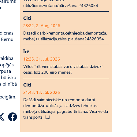
 vairums
utilizācija/izvešana/pārvešana 24826054
o
Citi
23:22, 2. Aug, 2026
 dienas
Dažādi darbi-remonta,celtniecība,demontāža,
ā Bērnu
mēbeļu utiliāzācija,zāles pļaušana24826054
Īrē
valdība
12:25, 21. Jūl, 2026
kopējās
Vēlos īrēt vienistabas vai divistabas dzīvokli
orpusa
cēsīs, līdz 200 eiro mēnesī.
 būtiska
s pilnībā
Citi
21:43, 13. Jūl, 2026
 beigām.
Dažādi saimnieciskie un remonta darbi,
demontāža-utilizācija, sadzīves tehnikas,
mēbeļu utilizācija, pagrabu tīrīšana. Visa veida
transports. […]