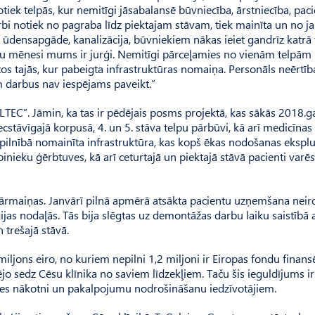
tiek telpās, kur nemitīgi jāsabalansē būvniecība, ārstniecība, pac
darbi notiek no pagraba līdz piektajam stāvam, tiek mainīta un no j
a, ūdensapgāde, kanalizācija, būvniekiem nākas ieiet gandrīz katrā 
katru mēnesi mums ir jurģi. Nemitīgi pārceļamies no vienām telpām
os tajās, kur pabeigta infrastruktūras nomaiņa. Personāls neērtīb
m darbus nav iespējams paveikt.”
TEC”. Jāmin, ka tas ir pēdējais posms projektā, kas sākās 2018.
ecstāvīgajā korpusā, 4. un 5. stāva telpu pārbūvi, kā arī medicīnas
 pilnībā nomainīta infrastruktūra, kas kopš ēkas nodošanas eksplu
inieku ģērbtuves, kā arī ceturtajā un piektajā stāvā pacienti var
pārmaiņas. Janvārī pilnā apmērā atsākta pacientu uzņemšana neiro
jas nodaļās. Tās bija slēgtas uz demontāžas darbu laiku saistībā a
n trešajā stāvā.
iljons eiro, no kuriem nepilni 1,2 miljoni ir Eiropas fondu finans
jo sedz Cēsu klīnika no saviem līdzekļiem. Taču šis ieguldījums ir
ādes nākotni un pakalpojumu nodrošināšanu iedzīvotājiem.