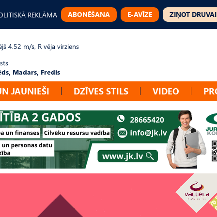
ABONĒŠANA
E-AVĪZE
ZIŅOT DRUVAI
OLITISKĀ REKLĀMA
jš 4.52 m/s, R vēja virziens
sts
ēds, Madars, Fredis
UN JAUNIEŠI
DZĪVES STILS
VIDEO
PR