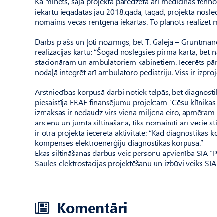
Kā minēts, šajā projektā paredzēta arī medicīnas tehno
iekārtu iegādātas jau 2018.gadā, tagad, projekta noslēg
nomainīs vecās rentgena iekārtas. To plānots realizēt m
Darbs plašs un ļoti nozīmīgs, bet T. Galeja – Gruntmane
realizācijas kārtu: “Šogad noslēgsies pirmā kārta, bet 
stacionāram un ambulatoriem kabinetiem. Iecerēts pārb
nodaļā integrēt arī ambulatoro pediatriju. Viss ir izproje
Ārstniecības korpusā darbi notiek telpās, bet diagnost
piesaistīja ERAF finansējumu projektam “Cēsu klīnikas
izmaksas ir nedaudz virs viena miljona eiro, apmēram t
ārsienu un jumta siltināšana, tiks nomainīti arī vecie s
ir otra projektā iecerētā aktivitāte: “Kad diagnostikas k
kompensēs elektroenerģiju diagnostikas korpusā.”
Ēkas siltināšanas darbus veic personu apvienība SIA 
Saules elektrostacijas projektēšanu un izbūvi veiks SI
Komentāri