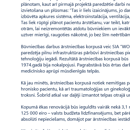
plānotam, kaut arī pirmajā projektā paredzētie darbi no
izvietošana un plūsmas: “Tas ir liels izaicinājums, jo 
izbūvēta apkures sistēma, elektroinstalācija, ventilācij
Tas liek rūpīgi plānot pacientu ārstēšanu, var teikt, 
otrām, lai neizremontētās atdotu būvniekiem un ievākt
uztver mierīgi, raugoties nākotnē, jo bez šīm neērtībā
Būvniecības darbus ārstniecības korpusā veic SIA “WOL
paredzēja pilnu infrastruktūras pārbūvi ārstniecības pi
tehnoloģiju iegādi. Rezultātā ārstniecības korpusā būs
1974.gadā bija nokalpojusi. Pagrabstāvā būs ērtas darb
medicīnisko aprūpi mūsdienīgās telpās.
Kā jau minēts, ārstniecības korpusā notiek nemitīgas 
hronisko pacientu, kā arī traumatoloģijas un ginekoloģi
troksni. Šobrīd atkal var daļēji izmantot telpas otrajā u
Kopumā ēkas renovācijā būs ieguldīts vairāk nekā 3,1 m
125 000 eiro – valsts budžeta līdzfinansējums, bet pārē
absolūti nepieciešams, domājot par ārstniecības iest