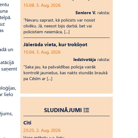
ientu
15:08, 5. Aug, 2026
auna
Seniore V.
raksta:
telpā.
“Nevaru saprast, kā policists var nosist
 uz
cilvēku. Jā, neesot bijis darbā, bet vai
as
policistiem neiemāca, […]
Jāierāda vieta, kur trokšņot
gadā un
15:04, 3. Aug, 2026
Iedzīvotāja
raksta:
atācijā
“Saka jau, ka pašvaldības policija vairāk
ēs saņemt
kontrolē jauniešus, kas nakts stundās braukā
pa Cēsīm ar […]
loģijas,
r lielo
SLUDINĀJUMI
ējums,
Citi
23:25, 2. Aug, 2026
Veco mēbeļu u.c. lietu