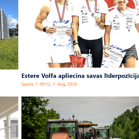
Estere Volfa apliecina savas līderpozīcij
Sports
09:12, 1. Aug, 2026