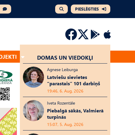
PIESLĒGTIES
OJEKTI
DOMAS UN VIEDOKĻI
Agnese Leiburga
Latviešu sievietes
“parastais” 101 darbiņš
19:46, 6. Aug, 2026
Iveta Rozentāle
Piebalgā sākās, Valmierā
turpinās
15:07, 5. Aug, 2026