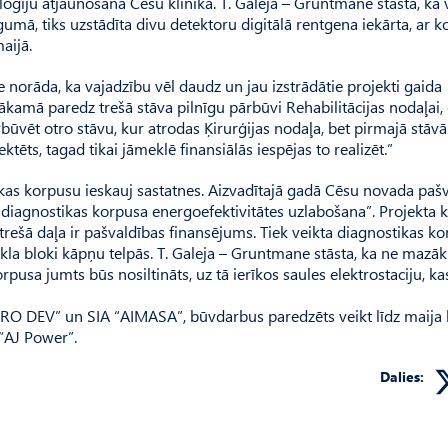
loģiju atjaunošana Cēsu klīnikā. T. Ga­leja – Gruntmane stāsta, ka
umā, tiks uzstādīta divu detektoru digitālā rentgena iekārta, ar k
aijā.
 norāda, ka vajadzību vēl daudz un jau izstrādātie projekti gaida
nākamā paredz trešā stāva pilnīgu pārbūvi Rehabilitācijas nodaļai,
ūvēt otro stāvu, kur atrodas Ķirurģijas nodaļa, bet pirmajā stāv
ktēts, tagad tikai jāmeklē finansiālās iespējas to realizēt.”
ikas korpusu ieskauj sastatnes. Aizvadītajā gadā Cēsu novada paš
 diagnostikas korpusa energoefektivitātes uzlabošana”. Projekta 
rešā daļa ir pašvaldības finansējums. Tiek veikta diagnostikas k
tikla bloki kāpņu telpās. T. Galeja – Gruntmane stāsta, ka ne mazāk
orpusa jumts būs nosiltināts, uz tā ierīkos saules elektrostaciju, ka
“PRO DEV” un SIA “AIMASA”, būvdarbus paredzēts veikt līdz maija
A“AJ Power”.
Dalies: