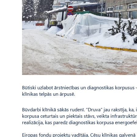
Būtiski uzlabot ārstniecības un diagnostikas korpusus 
klīnikas telpās un ārpusē.
Būvdarbi klīnikā sākās rudenī. “Druva” jau rakstīja, ka,
korpusa ceturtais un piektais stāvs, veikta infrastrukt
realizācija, kas paredz diagnostikas korpusa energoefe
Eiropas fondu projektu vadītāja, Cēsu klīnikas galvenā 