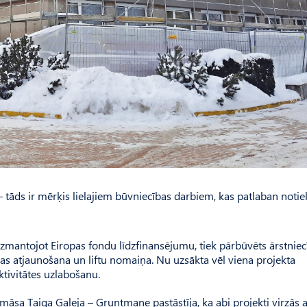
– tāds ir mērķis lielajiem būvniecības darbiem, kas patlaban noti
 izmantojot Eiropas fondu līdzfinansējumu, tiek pārbūvēts ārst­nie
ūras atjaunošana un liftu nomaiņa. Nu uzsākta vēl viena projekta
ktivitātes uzlabošanu.
māsa Taiga Galeja – Gruntmane pastāstīja, ka abi projekti virzās a