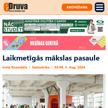
ABONĒŠANA
Laikmetīgās mākslas pasaule
Iveta Rozentāle
Sabiedrība
03:00, 3. Aug, 2024