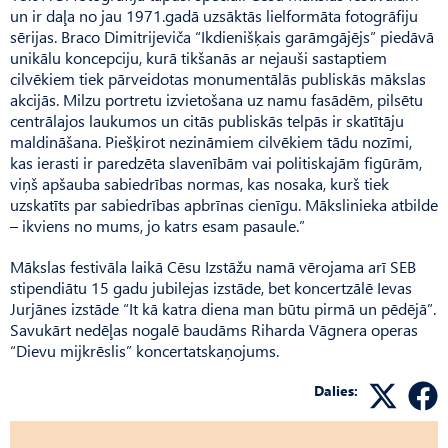
un ir daļa no jau 1971.gadā uzsāktās lielformāta fotogrāfiju
sērijas. Braco Dimitrijeviča “Ikdienišķais garāmgājējs” piedāvā
unikālu koncepciju, kurā tikšanās ar nejauši sastaptiem
cilvēkiem tiek pārveidotas monumentālās publiskās mākslas
akcijās. Milzu portretu izvietošana uz namu fasādēm, pilsētu
centrālajos laukumos un citās publiskās telpās ir skatītāju
maldināšana. Piešķirot nezināmiem cilvēkiem tādu nozīmi,
kas ierasti ir paredzēta slavenībām vai politiskajām figūrām,
viņš apšauba sabiedrības normas, kas nosaka, kurš tiek
uzskatīts par sabiedrības apbrīnas cienīgu. Mākslinieka atbilde
– ikviens no mums, jo katrs esam pasaule.”
Mākslas festivāla laikā Cēsu Izstāžu namā vērojama arī SEB
stipendiātu 15 gadu jubilejas izstāde, bet koncertzālē Ievas
Jur­jānes izstāde “It kā katra diena man būtu pirmā un pēdējā”.
Sa­vukārt nedēļas nogalē baudāms Riharda Vāgnera operas
“Dievu mijkrēslis” koncertatskaņojums.
Dalies: