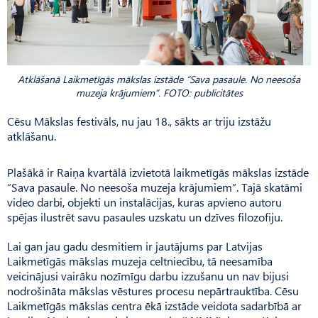
Atklāšanā Laikmetīgās mākslas izstāde “Sava pasaule. No neesoša
muzeja krājumiem”. FOTO: publicitātes
Cēsu Mākslas festivāls, nu jau 18., sākts ar triju izstāžu
atklāšanu.
Plašākā ir Raiņa kvartālā izvietotā laikmetīgās mākslas izstāde
“Sava pasaule. No neesoša muzeja krājumiem”. Tajā skatāmi
video darbi, objekti un instalācijas, kuras apvieno autoru
spējas ilustrēt savu pasaules uzskatu un dzīves filozofiju.
Lai gan jau gadu desmitiem ir jautājums par Latvijas
Laikmetī­gās mākslas muzeja celtniecību, tā neesamība
veicinājusi vairāku nozīmīgu darbu izzušanu un nav bijusi
nodrošināta mākslas vēstures procesu nepārtrauktība. Cēsu
Laikmetīgās mākslas centra ēkā izstāde veidota sadarbībā ar