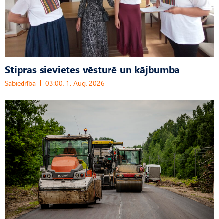
Stipras sievietes vēsturē un kājbumba
Sabiedrība
03:00, 1. Aug, 2026