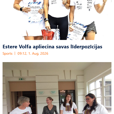
Estere Volfa apliecina savas līderpozīcijas
Sports
09:12, 1. Aug, 2026