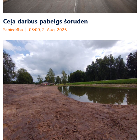
Ceļa darbus pabeigs šoruden
Sabiedrība
03:00, 2. Aug, 2026