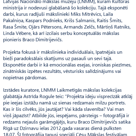
Latvijas Nacionālo mākslas muzeju (LNMM), kuram Kultūras
ministrija ir nodevusi glabāšanā šo kolekciju. Tajā eksponēti
darbi, kurus radījuši mākslinieki Miks Mitrēvics, Laila
Pakalniņa, Kas­pars Podnieks, Krišs Salmanis, Raitis Šmits,
Rasa Šmite, Ojārs Pētersons, Armands Zelčs, Mārtiņš Ratniks,
Linda Vēbere, kā arī izcilais serbu konceptuālās mākslas
pionieris Braco Di­mitrijevičs.
Projekta fokusā ir mākslinieka individuālais, īpatnējais un
bieži paradoksālais skatījums uz pasauli un sevi tajā.
Eksponētie darbi ir kā emocionālas esejas, ironiskas piezīmes,
zinātniskās izpētes rezultāts, vēsturisks salīdzinājums vai
nopietnas pārdomas.
Izstādes kuratore, LNMM Laikmetīgās mākslas kolekcijas
glabātāja Astrīda Rogule teic: “Projekta ideju visprecīzāk atklāj
pie ieejas izstāžu namā uz sienas redzamais milzu portrets.
Kas ir šis cilvēks, jūs jautājat? Vai kāda slavenība? Vai man
viņš jāpazīst? Atbilde jūs, iespējams, pārsteigs – fotogrāfijā ir
redzams nejaušs garāmgājējs, kuru Braco Dimitri­jevičs satika
Rīgā uz Dzirnavu ielas 2012.gada vasaras dienā pulksten
18.07. Šī fotogrāfija tapusi speciāli Cēsu Mākslas festivālam