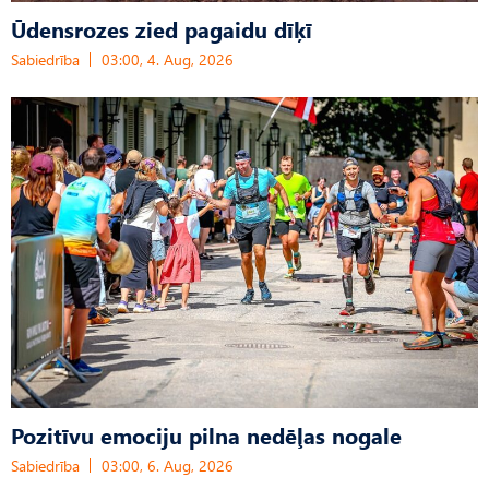
Ūdensrozes zied pagaidu dīķī
Sabiedrība
03:00, 4. Aug, 2026
Pozitīvu emociju pilna nedēļas nogale
Sabiedrība
03:00, 6. Aug, 2026