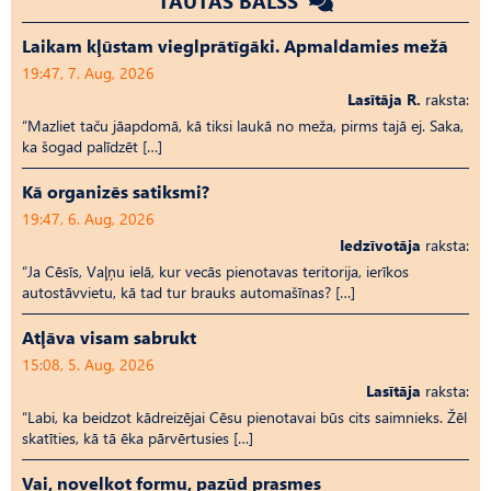
TAUTAS BALSS
Laikam kļūstam vieglprātīgāki. Apmaldamies mežā
19:47, 7. Aug, 2026
Lasītāja R.
raksta:
“Mazliet taču jāapdomā, kā tiksi laukā no meža, pirms tajā ej. Saka,
ka šogad palīdzēt […]
Kā organizēs satiksmi?
19:47, 6. Aug, 2026
Iedzīvotāja
raksta:
“Ja Cēsīs, Vaļņu ielā, kur vecās pienotavas teritorija, ierīkos
autostāvvietu, kā tad tur brauks automašīnas? […]
Atļāva visam sabrukt
15:08, 5. Aug, 2026
Lasītāja
raksta:
“Labi, ka beidzot kādreizējai Cēsu pienotavai būs cits saimnieks. Žēl
skatīties, kā tā ēka pārvērtusies […]
Vai, novelkot formu, pazūd prasmes