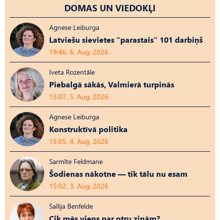
DOMAS UN VIEDOKĻI
Agnese Leiburga
Latviešu sievietes “parastais” 101 darbiņš
19:46, 6. Aug, 2026
Iveta Rozentāle
Piebalgā sākās, Valmierā turpinās
15:07, 5. Aug, 2026
Agnese Leiburga
Konstruktīvā politika
15:05, 4. Aug, 2026
Sarmīte Feldmane
Šodienas nākotne — tik tālu nu esam
15:02, 3. Aug, 2026
Sallija Benfelde
Cik mēs viens par otru zinām?