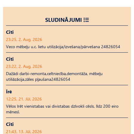
SLUDINĀJUMI
Citi
23:25, 2. Aug, 2026
Veco mēbeļu u.c. lietu utilizācija/izvešana/pārvešana 24826054
Citi
23:22, 2. Aug, 2026
Dažādi darbi-remonta,celtniecība,demontāža, mēbeļu
utiliāzācija,zāles pļaušana24826054
Īrē
12:25, 21. Jūl, 2026
Vēlos īrēt vienistabas vai divistabas dzīvokli cēsīs, līdz 200 eiro
mēnesī.
Citi
21:43, 13. Jūl, 2026