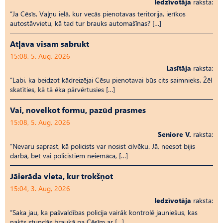
Iedzīvotāja
raksta:
“Ja Cēsīs, Vaļņu ielā, kur vecās pienotavas teritorija, ierīkos
autostāvvietu, kā tad tur brauks automašīnas? […]
Atļāva visam sabrukt
15:08, 5. Aug, 2026
Lasītāja
raksta:
“Labi, ka beidzot kādreizējai Cēsu pienotavai būs cits saimnieks. Žēl
skatīties, kā tā ēka pārvērtusies […]
Vai, novelkot formu, pazūd prasmes
15:08, 5. Aug, 2026
Seniore V.
raksta:
“Nevaru saprast, kā policists var nosist cilvēku. Jā, neesot bijis
darbā, bet vai policistiem neiemāca, […]
Jāierāda vieta, kur trokšņot
15:04, 3. Aug, 2026
Iedzīvotāja
raksta:
“Saka jau, ka pašvaldības policija vairāk kontrolē jauniešus, kas
nakts stundās braukā pa Cēsīm ar […]