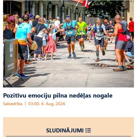
Pozitīvu emociju pilna nedēļas nogale
Sabiedrība
03:00, 6. Aug, 2026
SLUDINĀJUMI