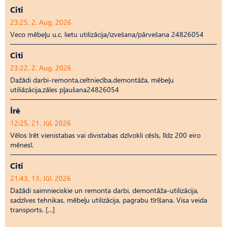
Citi
23:25, 2. Aug, 2026
Veco mēbeļu u.c. lietu utilizācija/izvešana/pārvešana 24826054
Citi
23:22, 2. Aug, 2026
Dažādi darbi-remonta,celtniecība,demontāža, mēbeļu
utiliāzācija,zāles pļaušana24826054
Īrē
12:25, 21. Jūl, 2026
Vēlos īrēt vienistabas vai divistabas dzīvokli cēsīs, līdz 200 eiro
mēnesī.
Citi
21:43, 13. Jūl, 2026
Dažādi saimnieciskie un remonta darbi, demontāža-utilizācija,
sadzīves tehnikas, mēbeļu utilizācija, pagrabu tīrīšana. Visa veida
transports. […]