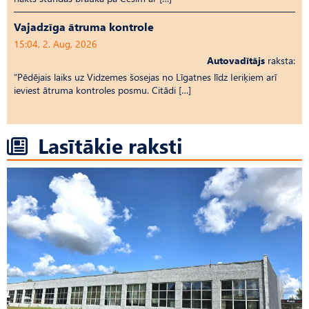
Vajadzīga ātruma kontrole
15:04, 2. Aug, 2026
Autovadītājs
raksta:
“Pēdējais laiks uz Vid­ze­mes šosejas no Līgatnes līdz Ieriķiem arī
ieviest ātruma kontroles posmu. Citādi […]
Lasītākie raksti