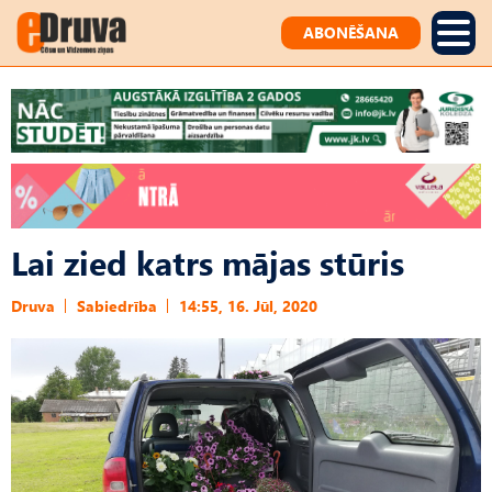
ABONĒŠANA
Lai zied katrs mājas stūris
Druva
Sabiedrība
14:55, 16. Jūl, 2020