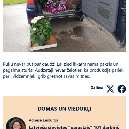
Puķu nevar būt par daudz! Lai zied ikkatrs nama paksis un
pagalma stūris! Audzētāji nevar žēloties, ka produkcija paliek
pāri, vidzemnieki grib greznot savas mītnes.
Dalies:
DOMAS UN VIEDOKĻI
Agnese Leiburga
Latviešu sievietes “parastais” 101 darbiņš