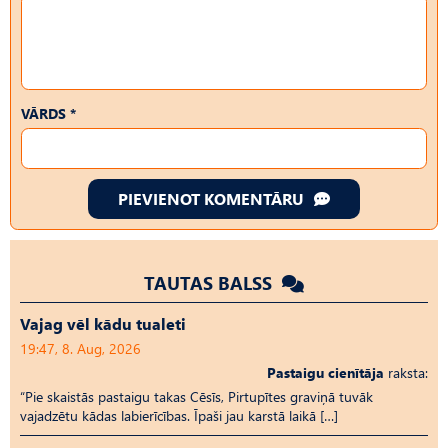
VĀRDS *
PIEVIENOT KOMENTĀRU
TAUTAS BALSS
Vajag vēl kādu tualeti
19:47, 8. Aug, 2026
Pastaigu cienītāja
raksta:
“Pie skaistās pastaigu takas Cēsīs, Pirtupītes graviņā tuvāk
vajadzētu kādas labierīcības. Īpaši jau karstā laikā […]