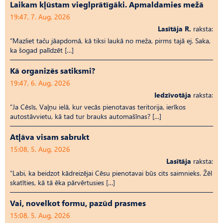
Laikam kļūstam vieglprātīgāki. Apmaldamies mežā
19:47, 7. Aug, 2026
Lasītāja R.
raksta:
“Mazliet taču jāapdomā, kā tiksi laukā no meža, pirms tajā ej. Saka,
ka šogad palīdzēt […]
Kā organizēs satiksmi?
19:47, 6. Aug, 2026
Iedzīvotāja
raksta:
“Ja Cēsīs, Vaļņu ielā, kur vecās pienotavas teritorija, ierīkos
autostāvvietu, kā tad tur brauks automašīnas? […]
Atļāva visam sabrukt
15:08, 5. Aug, 2026
Lasītāja
raksta:
“Labi, ka beidzot kādreizējai Cēsu pienotavai būs cits saimnieks. Žēl
skatīties, kā tā ēka pārvērtusies […]
Vai, novelkot formu, pazūd prasmes
15:08, 5. Aug, 2026