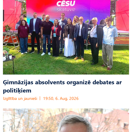
Ģimnāzijas absolvents organizē debates ar
politiķiem
Izglītība un jaunieši
19:50, 6. Aug, 2026