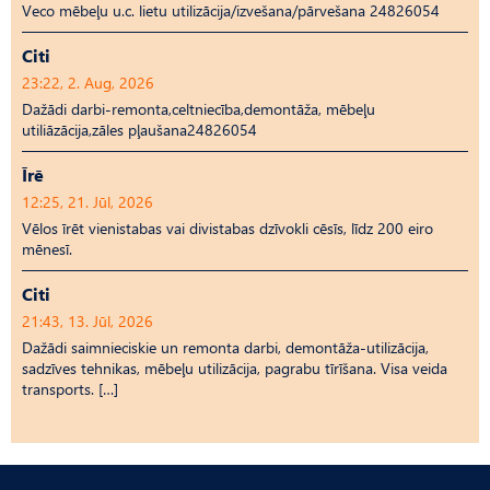
Veco mēbeļu u.c. lietu utilizācija/izvešana/pārvešana 24826054
Citi
23:22, 2. Aug, 2026
Dažādi darbi-remonta,celtniecība,demontāža, mēbeļu
utiliāzācija,zāles pļaušana24826054
Īrē
12:25, 21. Jūl, 2026
Vēlos īrēt vienistabas vai divistabas dzīvokli cēsīs, līdz 200 eiro
mēnesī.
Citi
21:43, 13. Jūl, 2026
Dažādi saimnieciskie un remonta darbi, demontāža-utilizācija,
sadzīves tehnikas, mēbeļu utilizācija, pagrabu tīrīšana. Visa veida
transports. […]