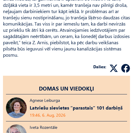
dziļākā vieta ir 3,5 metri un, kamēr tranšeja nav pilnīgi droša,
neļaujam darbiniekiem tur kāpt iekšā. Ir problēmas arī ar
tranšeju sienu nostiprināšanu, jo tranšeja šķērso daudzas citas
komunikācijas. Tas viss ir par iemeslu tam, ka darbi nevirzās
uz priekšu tik ātri kā cerēts. Atvainojamies iedzīvotājiem par
sagādātajām neērtībām, un ceram, ka šonedēļ darbus izdosies
paveikt,” teica Z. Arnis, piebilstot, ka pēc darbu veikšanas
pilsēta būs ieguvusi vēl vienu jaunu kanalizācijas sistēmas
posmu.
Dalies:
DOMAS UN VIEDOKĻI
Agnese Leiburga
Latviešu sievietes “parastais” 101 darbiņš
19:46, 6. Aug, 2026
Iveta Rozentāle