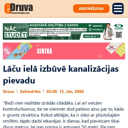
ABONĒŠANA
Lāču ielā izbūvē kanalizācijas
pievadu
Druva
Sabiedrība
02:00, 13. Jūn, 2006
“Bieži vien realitāte izrādās citādāka. Lai arī veicām
kontrolurbumus, tie ne vienmēr dod patieso ainu par to, kāda
ir grunts struktūra. Rokot atklājās, ka ir slāņi ar plūstošajām
smiltīm, tāpēc darbi iekavējas. Ir dienas, kad pieveicam tikai
divus metrus, lai gan norma ir aptuveni 50 metri. Pie tam,