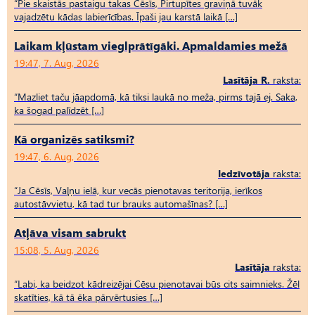
“Pie skaistās pastaigu takas Cēsīs, Pirtupītes graviņā tuvāk
vajadzētu kādas labierīcības. Īpaši jau karstā laikā […]
Laikam kļūstam vieglprātīgāki. Apmaldamies mežā
19:47, 7. Aug, 2026
Lasītāja R.
raksta:
“Mazliet taču jāapdomā, kā tiksi laukā no meža, pirms tajā ej. Saka,
ka šogad palīdzēt […]
Kā organizēs satiksmi?
19:47, 6. Aug, 2026
Iedzīvotāja
raksta:
“Ja Cēsīs, Vaļņu ielā, kur vecās pienotavas teritorija, ierīkos
autostāvvietu, kā tad tur brauks automašīnas? […]
Atļāva visam sabrukt
15:08, 5. Aug, 2026
Lasītāja
raksta:
“Labi, ka beidzot kādreizējai Cēsu pienotavai būs cits saimnieks. Žēl
skatīties, kā tā ēka pārvērtusies […]