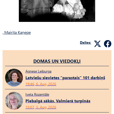
,
Mairita Kaņepe
Dalies:
DOMAS UN VIEDOKĻI
Agnese Leiburga
Latviešu sievietes “parastais” 101 darbiņš
19:46, 6. Aug, 2026
Iveta Rozentāle
Piebalgā sākās, Valmierā turpinās
15:07, 5. Aug, 2026