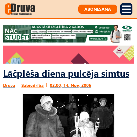
ABONĒŠANA
Lāčplēša diena pulcēja simtus
Druva
Sabiedrība
02:00, 14. Nov, 2006