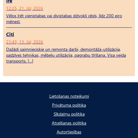
Īrē
12:25, 21. Jūl, 2026
Vēlos īrēt vienistabas vai divistabas dzīvokli cēsīs, līdz 200 eiro
mēnesī.
Citi
21:43, 13. Jūl, 2026
Dažādi saimnieciskie un remonta darbi, demontāža-utilizācija,
sadzīves tehnikas, mēbeļu utilizācija, pagrabu tīrīšana. Visa veida
transports. […]
Lietošanas noteikumi
Privātuma politika
Sīkdatņu politika
Atcelšanas politika
Autortiesības