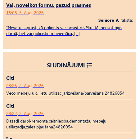
Vai, novelkot formu, pazūd prasmes
15:08, 5. Aug, 2026
Seniore V.
raksta:
“Nevaru saprast, kā policists var nosist cilvēku. Jā, neesot bijis
darbā, bet vai policistiem neiemāca, […]
SLUDINĀJUMI
Citi
23:25, 2. Aug, 2026
Veco mēbeļu u.c. lietu utilizācija/izvešana/pārvešana 24826054
Citi
23:22, 2. Aug, 2026
Dažādi darbi-remonta,celtniecība,demontāža, mēbeļu
utiliāzācija,zāles pļaušana24826054