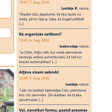
19:47, 7. Aug, 2026
Lasītāja R.
raksta:
“Mazliet taču jāapdomā, kā tiksi laukā no
meža, pirms tajā ej. Saka, ka šogad palīdzēt
[…]
Kā organizēs satiksmi?
19:47, 6. Aug, 2026
Iedzīvotāja
raksta:
“Ja Cēsīs, Vaļņu ielā, kur vecās pienotavas
teritorija, ierīkos autostāvvietu, kā tad tur
brauks automašīnas? […]
Atļāva visam sabrukt
15:08, 5. Aug, 2026
Lasītāja
raksta:
“Labi, ka beidzot kādreizējai Cēsu pienotavai
būs cits saimnieks. Žēl skatīties, kā tā ēka
pārvērtusies […]
Vai, novelkot formu, pazūd prasmes