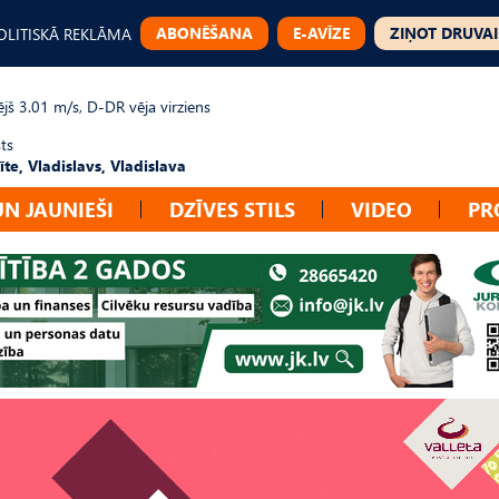
ABONĒŠANA
E-AVĪZE
ZIŅOT DRUVAI
OLITISKĀ REKLĀMA
jš 3.01 m/s, D-DR vēja virziens
ts
te, Vladislavs, Vladislava
UN JAUNIEŠI
DZĪVES STILS
VIDEO
PR