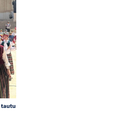
 tautu