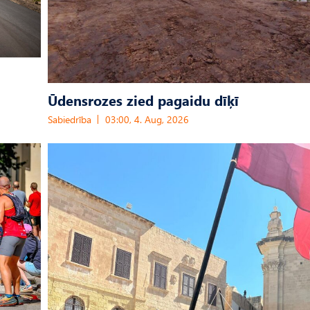
Ūdensrozes zied pagaidu dīķī
Sabiedrība
03:00, 4. Aug, 2026