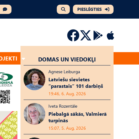
PIESLĒGTIES
OJEKTI
DOMAS UN VIEDOKĻI
Agnese Leiburga
Latviešu sievietes
“parastais” 101 darbiņš
19:46, 6. Aug, 2026
Iveta Rozentāle
Piebalgā sākās, Valmierā
turpinās
15:07, 5. Aug, 2026