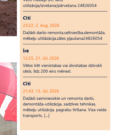
utilizācija/izvešana/pārvešana 24826054
Citi
23:22, 2. Aug, 2026
Dažādi darbi-remonta,celtniecība,demontāža,
mēbeļu utiliāzācija,zāles pļaušana24826054
Īrē
12:25, 21. Jūl, 2026
Vēlos īrēt vienistabas vai divistabas dzīvokli
cēsīs, līdz 200 eiro mēnesī.
Citi
21:43, 13. Jūl, 2026
Dažādi saimnieciskie un remonta darbi,
demontāža-utilizācija, sadzīves tehnikas,
mēbeļu utilizācija, pagrabu tīrīšana. Visa veida
transports. […]