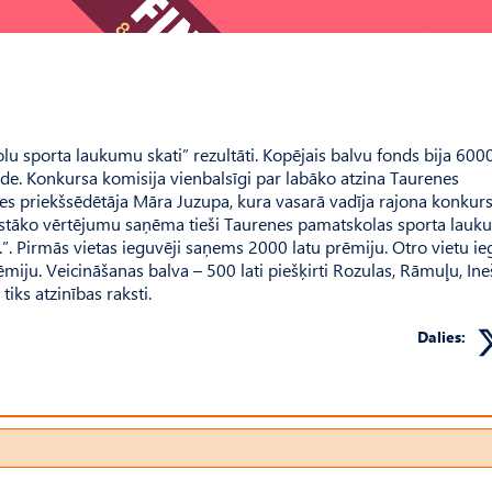
u sporta laukumu skati” rezultāti. Kopējais balvu fonds bija 6000
tāde. Konkursa komisija vienbalsīgi par labāko atzina Taurenes
s priekšsēdētāja Māra Juzupa, kura vasarā vadīja rajona konkur
gstāko vērtējumu saņēma tieši Taurenes pamatskolas sporta lauku
ni.”. Pirmās vietas ieguvēji saņems 2000 latu prēmiju. Otro vietu i
iju. Veicināšanas balva – 500 lati piešķirti Rozulas, Rāmuļu, In
iks atzinības raksti.
Dalies: