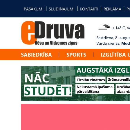
PASĀKUMI
SLUDINĀJUMI
KONTAKTI
REKLĀMA
P
+14° C, vē
Sestdiena, 8. augus
Vārda dienas:
Mudī
SABIEDRĪBA
SPORTS
IZGLĪTĪBA 