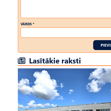
VĀRDS *
PIEV
Lasītākie raksti