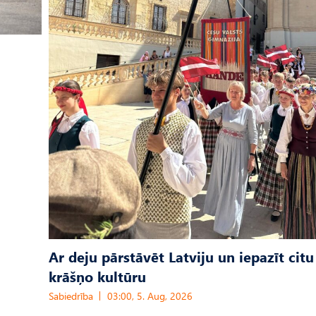
Ar deju pārstāvēt Latviju un iepazīt citu
krāšņo kultūru
Sabiedrība
03:00, 5. Aug, 2026