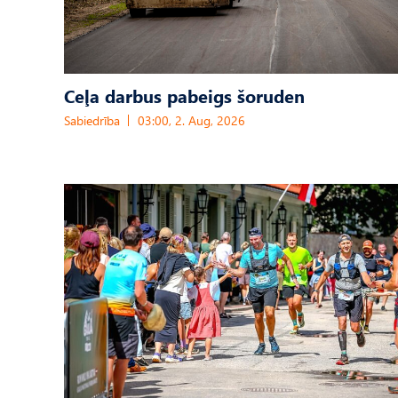
Ceļa darbus pabeigs šoruden
Sabiedrība
03:00, 2. Aug, 2026