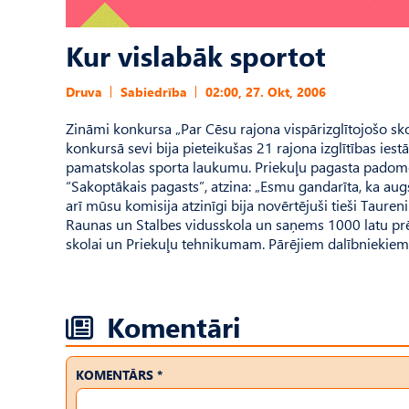
Kur vislabāk sportot
Druva
Sabiedrība
02:00, 27. Okt, 2006
Zināmi konkursa „Par Cēsu rajona vispārizglītojošo skol
konkursā sevi bija pieteikušas 21 rajona izglītības ies
pamatskolas sporta laukumu. Priekuļu pagasta padome
“Sakoptākais pagasts”, atzina: „Esmu gandarīta, ka au
arī mūsu komisija atzinīgi bija novērtējuši tieši Taure
Raunas un Stalbes vidusskola un saņems 1000 latu prēm
skolai un Priekuļu tehnikumam. Pārējiem dalībniekiem t
Komentāri
KOMENTĀRS *