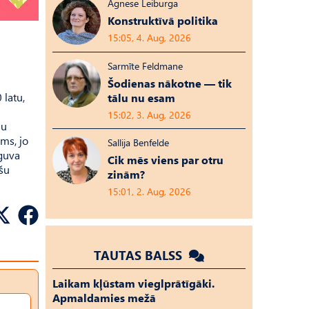
Agnese Leiburga
Konstruktīvā politika
15:05, 4. Aug, 2026
Sarmīte Feldmane
Šodienas nākotne — tik
 latu,
tālu nu esam
15:02, 3. Aug, 2026
su
ms, jo
Sallija Benfelde
eguva
Cik mēs viens par otru
ešu
zinām?
15:01, 2. Aug, 2026
TAUTAS BALSS
Laikam kļūstam vieglprātīgāki.
Apmaldamies mežā