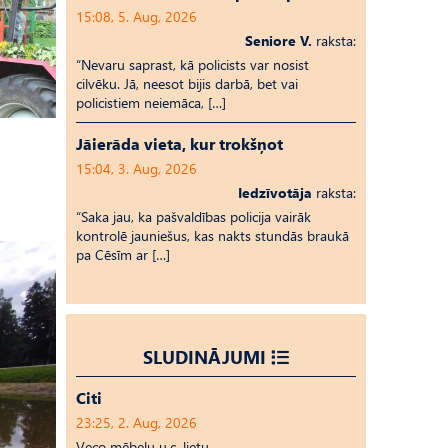
15:08, 5. Aug, 2026
Seniore V.
raksta:
“Nevaru saprast, kā policists var nosist
cilvēku. Jā, neesot bijis darbā, bet vai
policistiem neiemāca, […]
Jāierāda vieta, kur trokšņot
15:04, 3. Aug, 2026
Iedzīvotāja
raksta:
“Saka jau, ka pašvaldības policija vairāk
kontrolē jauniešus, kas nakts stundās braukā
pa Cēsīm ar […]
SLUDINĀJUMI
Citi
23:25, 2. Aug, 2026
Veco mēbeļu u.c. lietu