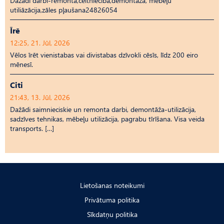
Dažādi darbi-remonta,celtniecība,demontāža, mēbeļu
utiliāzācija,zāles pļaušana24826054
Īrē
12:25, 21. Jūl, 2026
Vēlos īrēt vienistabas vai divistabas dzīvokli cēsīs, līdz 200 eiro
mēnesī.
Citi
21:43, 13. Jūl, 2026
Dažādi saimnieciskie un remonta darbi, demontāža-utilizācija,
sadzīves tehnikas, mēbeļu utilizācija, pagrabu tīrīšana. Visa veida
transports. […]
Lietošanas noteikumi
Privātuma politika
Sīkdatņu politika