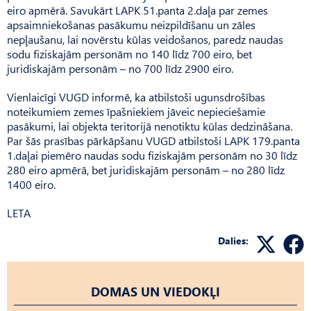
eiro apmērā. Savukārt LAPK 51.panta 2.daļa par zemes
apsaimniekošanas pasākumu neizpildīšanu un zāles
nepļaušanu, lai novērstu kūlas veidošanos, paredz naudas
sodu fiziskajām personām no 140 līdz 700 eiro, bet
juridiskajām personām – no 700 līdz 2900 eiro.
Vienlaicīgi VUGD informē, ka atbilstoši ugunsdrošības
noteikumiem zemes īpašniekiem jāveic nepieciešamie
pasākumi, lai objekta teritorijā nenotiktu kūlas dedzināšana.
Par šās prasības pārkāpšanu VUGD atbilstoši LAPK 179.panta
1.daļai piemēro naudas sodu fiziskajām personām no 30 līdz
280 eiro apmērā, bet juridiskajām personām – no 280 līdz
1400 eiro.
LETA
Dalies:
DOMAS UN VIEDOKĻI