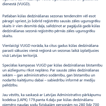
dienestā (VUGD).
Patlaban kūlas dedzināšanas sezonas tendencēm vēl esot
pāragri spriest, jo šobrīd reģistrēto sausās zāles ugunsgrēku
skaits ir vien desmitā daļa, salīdzinot ar pagājušā gadā kūlas
dedzināšanas sezonā reģistrēto pērnās zāles ugunsgrēku
skaitu.
Vienlaicīgi VUGD norāda, ka citus gadus kūlas dedzināšana
parasti sākusies vienā reģionā un sezonas laikā izplatījusies
visā Latvijas teritorijā.
Speciālas kampaņas VUGD par kūlas dedzināšanas bīstamību
un aizliegumu rīkot neplāno. Par sausās zāles dedzināšanas
sekām – gan administratīvo sodāmību, gan bīstamību un
nodarīto kaitējumu dabai – sabiedrību informē ar mediju
palīdzību.
Jau vēstīts, ka saskaņā ar Latvijas Administratīvo pārkāpumu
kodeksa (LAPK) 179.panta 4.daļu par kūlas dedzināšanu
piemēro naudas sodu fiziskajām personām no 280 līdz 700