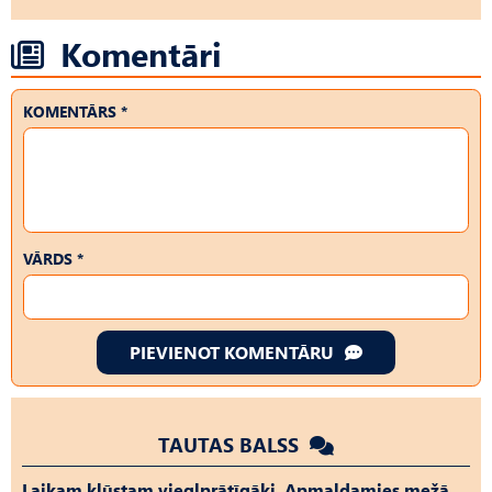
Komentāri
KOMENTĀRS *
VĀRDS *
PIEVIENOT KOMENTĀRU
TAUTAS BALSS
Laikam kļūstam vieglprātīgāki. Apmaldamies mežā