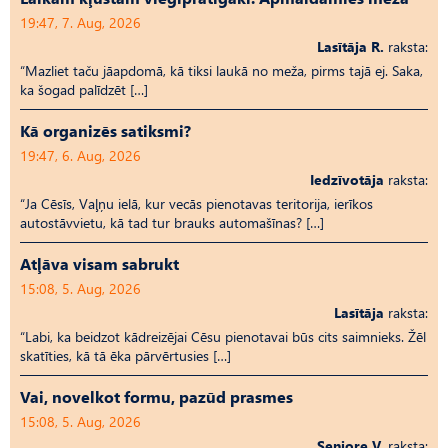
19:47, 7. Aug, 2026
Lasītāja R.
raksta:
“Mazliet taču jāapdomā, kā tiksi laukā no meža, pirms tajā ej. Saka,
ka šogad palīdzēt […]
Kā organizēs satiksmi?
19:47, 6. Aug, 2026
Iedzīvotāja
raksta:
“Ja Cēsīs, Vaļņu ielā, kur vecās pienotavas teritorija, ierīkos
autostāvvietu, kā tad tur brauks automašīnas? […]
Atļāva visam sabrukt
15:08, 5. Aug, 2026
Lasītāja
raksta:
“Labi, ka beidzot kādreizējai Cēsu pienotavai būs cits saimnieks. Žēl
skatīties, kā tā ēka pārvērtusies […]
Vai, novelkot formu, pazūd prasmes
15:08, 5. Aug, 2026
Seniore V.
raksta: