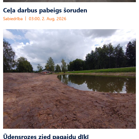
Ceļa darbus pabeigs šoruden
Sabiedrība
03:00, 2. Aug, 2026
Ūdensrozes zied pagaidu dīķī