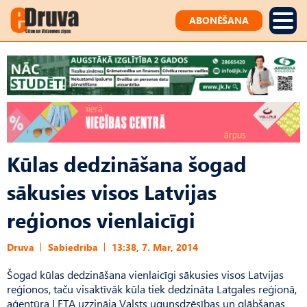
ABONĒŠANA
Kūlas dedzināšana šogad
sākusies visos Latvijas
reģionos vienlaicīgi
Druva
Sabiedrība
13:38, 7. Mar, 2014
Šogad kūlas dedzināšana vienlaicīgi sākusies visos Latvijas
reģionos, taču visaktīvāk kūla tiek dedzināta Latgales reģionā,
aģentūra LETA uzzināja Valsts ugunsdzēsības un glābšanas