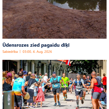
Ūdensrozes zied pagaidu dīķī
Sabiedrība
03:00, 4. Aug, 2026