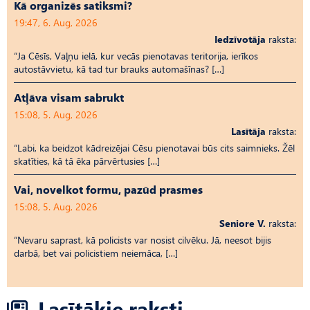
Kā organizēs satiksmi?
19:47, 6. Aug, 2026
Iedzīvotāja
raksta:
“Ja Cēsīs, Vaļņu ielā, kur vecās pienotavas teritorija, ierīkos
autostāvvietu, kā tad tur brauks automašīnas? […]
Atļāva visam sabrukt
15:08, 5. Aug, 2026
Lasītāja
raksta:
“Labi, ka beidzot kādreizējai Cēsu pienotavai būs cits saimnieks. Žēl
skatīties, kā tā ēka pārvērtusies […]
Vai, novelkot formu, pazūd prasmes
15:08, 5. Aug, 2026
Seniore V.
raksta:
“Nevaru saprast, kā policists var nosist cilvēku. Jā, neesot bijis
darbā, bet vai policistiem neiemāca, […]
Lasītākie raksti