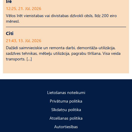
Īrē
12:25, 21. Jūl, 2026
Vēlos īrēt vienistabas vai divistabas dzīvokli cēsīs, līdz 200 eiro
mēnesī.
Citi
21:43, 13. Jūl, 2026
Dažādi saimnieciskie un remonta darbi, demontāža-utilizācija,
sadzīves tehnikas, mēbeļu utilizācija, pagrabu tīrīšana. Visa veida
transports. […]
Lietošanas noteikumi
Privātuma politika
Sīkdatņu politika
Atcelšanas politika
Autortiesības