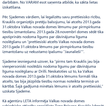
darbībām. No VARAM esot saņemta atbilde, ka sākta lietas
izskatīšana.
Pēc Sjademes vārdiem, lai legalizētu savu prettiesisko rīcību,
Krauklis organizējis pretēju balsojumu, lai atceltu 2013.gada
31.oktobra Valkas novada domes lēmumu par pirmpirkuma
tiesību izmantošanu. 2013.gada 28.novembrī domes sēdē tika
apstiprināts nodoma līgums par dāvinājuma līguma
noslēgšanu un “prettiesiski atcelts Valkas novada domes
2013.gada 31.oktobra lēmums par pirmpirkuma tiesību
izmantošanu uz nekustamo īpašumu “Jaunalieši””.
Sjademe iesniegumā uzsver, ka “pirms tam Krauklis jau bija
vienpersoniski noslēdzis nodoma līgumu par dāvinājuma
līguma noslēgšanu ar Drilli. Neskatoties uz to, ka Valkas
novada domes 2013.gada 31.oktobra lēmums formāli tika
atcelts, tas bija jāizpilda tiesību normas noteikta termiņā un
kārtībā. Šajā gadījumā minētais lēmums ir atcelts prettiesiski,”
uzskata Sjademe.
Kā aģentūru LETA informēja Valkas novada domes
sabiedrisko attiecību speciāliste Zane Brūvere, Krauklis labprāt