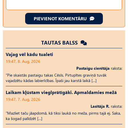
PIEVIENOT KOMENTĀRU
TAUTAS BALSS
Vajag vēl kādu tualeti
19:47, 8. Aug, 2026
Pastaigu cienītāja
raksta:
“Pie skaistās pastaigu takas Cēsīs, Pirtupītes graviņā tuvāk
vajadzētu kādas labierīcības. Īpaši jau karstā laikā […]
Laikam kļūstam vieglprātīgāki. Apmaldamies mežā
19:47, 7. Aug, 2026
Lasītāja R.
raksta:
“Mazliet taču jāapdomā, kā tiksi laukā no meža, pirms tajā ej. Saka,
ka šogad palīdzēt […]