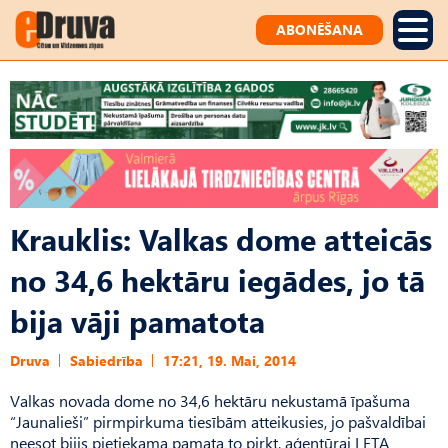
ABONĒŠANA
Krauklis: Valkas dome atteicās
no 34,6 hektāru iegādes, jo tā
bija vāji pamatota
Druva
Sabiedrība
17:21, 19. Mai, 2014
Valkas novada dome no 34,6 hektāru nekustamā īpašuma
“Jaunalieši” pirmpirkuma tiesībām atteikusies, jo pašvaldībai
neesot bijis pietiekama pamata to pirkt, aģentūrai LETA