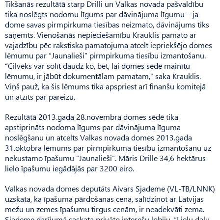
Tikšanās rezultātā starp Drilli un Valkas novada pašvaldību
tika noslēgts nodomu līgums par dāvinājuma līgumu – ja
dome savas pirmpirkuma tiesības neizmato, dāvinājums tiks
saņemts. Vienošanās nepieciešamību Krauklis pamato ar
vajadzību pēc rakstiska pamatojuma atcelt iepriekšējo domes
lēmumu par “Jaunalieši” pirmpirkuma tiesību izmantošanu.
“Cilvēks var solīt daudz ko, bet, lai domes sēdē mainītu
lēmumu, ir jābūt dokumentālam pamatam,” saka Krauklis.
Viņš pauž, ka šis lēmums tika apspriest arī finanšu komitejā
un atzīts par pareizu.
Rezultātā 2013.gada 28.novembra domes sēdē tika
apstiprināts nodoma līgums par dāvinājuma līguma
noslēgšanu un atcelts Valkas novada domes 2013.gada
31.oktobra lēmums par pirmpirkuma tiesību izmantošanu uz
nekustamo īpašumu “Jaunalieši”. Māris Drille 34,6 hektārus
lielo īpašumu iegādājās par 3200 eiro.
Valkas novada domes deputāts Aivars Sjademe (VL-TB/LNNK)
uzskata, ka īpašuma pārdošanas cena, salīdzinot ar Latvijas
mežu un zemes īpašumu tirgus cenām, ir neadekvāti zema.
Sjademe darījumā saskata privāto interešu lobiju. “Lielu daļu