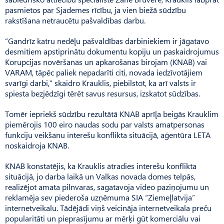
pasmietos par Sjademes rīcību, ja vien biežā sūdzību
rakstīšana netraucētu pašvaldības darbu.
“Gandrīz katru nedēļu pašvaldības darbiniekiem ir jāgatavo
desmitiem apstiprinātu dokumentu kopiju un paskaidrojumus
Korupcijas novēršanas un apkarošanas birojam (KNAB) vai
VARAM, tāpēc paliek nepadarīti citi, novada iedzīvotājiem
svarīgi darbi,” skaidro Krauklis, piebilstot, ka arī valsts ir
spiesta bezjēdzīgi tērēt savus resursus, izskatot sūdzības.
Tomēr iepriekš sūdzību rezultātā KNAB aprīļa beigās Krauklim
piemērojis 100 eiro naudas sodu par valsts amatpersonas
funkciju veikšanu interešu konflikta situācijā, aģentūra LETA
noskaidroja KNAB.
KNAB konstatējis, ka Krauklis atradies interešu konflikta
situācijā, jo darba laikā un Valkas novada domes telpās,
realizējot amata pilnvaras, sagatavoja video paziņojumu un
reklamēja sev piederoša uzņēmuma SIA “Ziemeļlatvija”
internetveikalu. Tādējādi viņš veicināja internetveikala preču
popularitāti un pieprasījumu ar mērķi gūt komerciālu vai