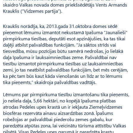
skaidro Valkas novada domes priekšsēdētājs Vents Armands
Krauklis (“Vidzemes partija”).
Krauklis norādīja, ka, 2013.gada 31.oktobra domes sēdē
pieņemot lēmumu izmantot nekustamā īpašuma “Jaunalieši”
pirmpirkuma tiesības, deputāti esot apzinājušies, ka tas tikai
daļēji atbilst pašvaldības funkcijām. “Ja sāktos strīds vai
tiesvedība, mūsu pozīcijas būtu samērā nedrošas, jo lielākā
daļa īpašuma ir lauksaimniecības zeme. Pašvaldībai nav
tiesību izmantot pirmpirkuma tiesības uz lauksaimniecības
zemi, jo tas neatbilst pašvaldības funkcijām, bet mēs cerējām,
ka pēc tam būs kaut kāda vienošanās un līdz ar to lēmums
tika pieņemts,” skaidroja pašvaldības vadītājs.
Lēmums par pirmpirkuma tiesību izmantošanu tika pieņemts,
jo neliela daļa, 5,66 hektāri, no kopējā īpašuma platības
atrodas Pedeles upes krastā un ir iekļauta Ziemeļvidzemes
biosfēras rezervāta ainavu aizsardzības zonā. Īpašums
robežojas ar pašvaldībai piederošu zemes gabalu, kur
paredzēta atpūtas zona, lai veicinātu tūrisma attīstību Valkas
pilsētā. Visas Pedeles upes garumā ir paredzēta krastu