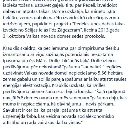
labiekārtošana, uzbūvēt gājēju tiltu pār Pedeli, izveidojot
dabas un atpūtas takas. Dome uzskatīja, ka minēto 5,66
hektāru zemes gabalu varētu izveidot kā rekreācijas zonu
iedzīvotajiem, papildinot projektu “Pedeles upes dabas takas
izveide no Sēlijas ielas līdz Zāģezeram”, liecina 2013.gada
31.oktobra Valkas novada domes sēdes protokols.
Krauklis skaidro, ka pēc lēmuma par pirmpirkuma tiesību
izmantošanu ar viņu sazinājās potenciālais nekustamā
īpašuma pircējs Māris Drille. Tikšanās laikā Drille izteicis
piedāvājumu pēc nekustamā īpašuma “Jaunalieši” iegādes
uzdāvināt Valkas novada domei nepieciešamo 5,66 hektāru
zemes gabalu un solījis pārējā īpašumā ar laiku attīstīt saules
enerģijas elektrostaciju. Krauklis uzskata, ka Drilles
piedāvājuma pieņemšana esot bijusi loģiska: “Šajā gadījumā
nav jātērē domes nauda un mēs saņemam īpašuma daļu, kas
mums ir nepieciešama, kā dāvinājumu – nevis pērkam.
Savukārt ir cerība, ka pārējā īpašumā tiks attīstīta
uzņēmējdarbība, kas veicina novada sociālekonomisko
attīstību un rada vairākas darba vietas.”