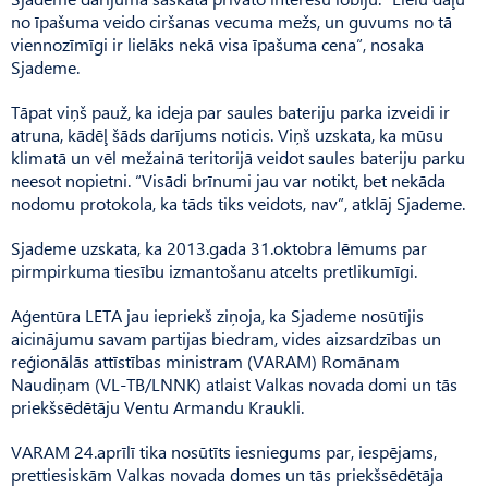
no īpašuma veido ciršanas vecuma mežs, un guvums no tā
viennozīmīgi ir lielāks nekā visa īpašuma cena”, nosaka
Sjademe.
Tāpat viņš pauž, ka ideja par saules bateriju parka izveidi ir
atruna, kādēļ šāds darījums noticis. Viņš uzskata, ka mūsu
klimatā un vēl mežainā teritorijā veidot saules bateriju parku
neesot nopietni. “Visādi brīnumi jau var notikt, bet nekāda
nodomu protokola, ka tāds tiks veidots, nav”, atklāj Sjademe.
Sjademe uzskata, ka 2013.gada 31.oktobra lēmums par
pirmpirkuma tiesību izmantošanu atcelts pretlikumīgi.
Aģentūra LETA jau iepriekš ziņoja, ka Sjademe nosūtījis
aicinājumu savam partijas biedram, vides aizsardzības un
reģionālās attīstības ministram (VARAM) Romānam
Naudiņam (VL-TB/LNNK) atlaist Valkas novada domi un tās
priekšsēdētāju Ventu Armandu Kraukli.
VARAM 24.aprīlī tika nosūtīts iesniegums par, iespējams,
prettiesiskām Valkas novada domes un tās priekšsēdētāja