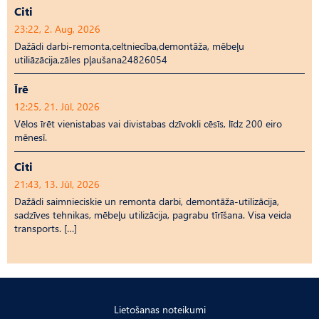
Citi
23:22, 2. Aug, 2026
Dažādi darbi-remonta,celtniecība,demontāža, mēbeļu
utiliāzācija,zāles pļaušana24826054
Īrē
12:25, 21. Jūl, 2026
Vēlos īrēt vienistabas vai divistabas dzīvokli cēsīs, līdz 200 eiro
mēnesī.
Citi
21:43, 13. Jūl, 2026
Dažādi saimnieciskie un remonta darbi, demontāža-utilizācija,
sadzīves tehnikas, mēbeļu utilizācija, pagrabu tīrīšana. Visa veida
transports. […]
Lietošanas noteikumi