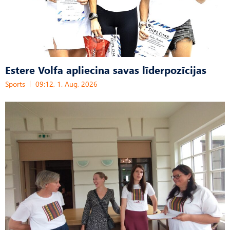
Estere Volfa apliecina savas līderpozīcijas
Sports
09:12, 1. Aug, 2026