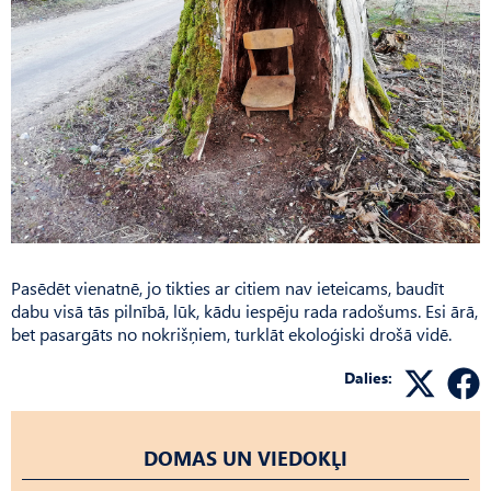
Pasēdēt vienatnē, jo tikties ar citiem nav ieteicams, baudīt
dabu visā tās pilnībā, lūk, kādu iespēju rada radošums. Esi ārā,
bet pasargāts no nokrišņiem, turklāt ekoloģiski drošā vidē.
Dalies:
DOMAS UN VIEDOKĻI