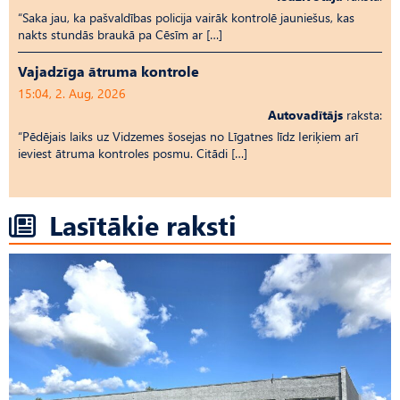
“Saka jau, ka pašvaldības policija vairāk kontrolē jauniešus, kas
nakts stundās braukā pa Cēsīm ar […]
Vajadzīga ātruma kontrole
15:04, 2. Aug, 2026
Autovadītājs
raksta:
“Pēdējais laiks uz Vid­ze­mes šosejas no Līgatnes līdz Ieriķiem arī
ieviest ātruma kontroles posmu. Citādi […]
Lasītākie raksti