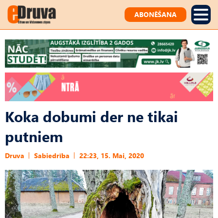
ABONĒŠANA
Koka dobumi der ne tikai
putniem
Druva
Sabiedrība
22:23, 15. Mai, 2020