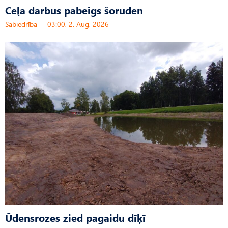
Ceļa darbus pabeigs šoruden
Sabiedrība
03:00, 2. Aug, 2026
Ūdensrozes zied pagaidu dīķī