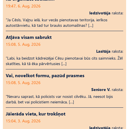
19:47, 6. Aug, 2026
Iedzīvotāja
raksta:
“Ja Cēsīs, Vaļņu ielā, kur vecās pienotavas teritorija, ierīkos
autostāvvietu, kā tad tur brauks automašīnas? […]
Atļāva visam sabrukt
15:08, 5. Aug, 2026
Lasītāja
raksta:
“Labi, ka beidzot kādreizējai Cēsu pienotavai būs cits saimnieks. Žēl
skatīties, kā tā ēka pārvērtusies […]
Vai, novelkot formu, pazūd prasmes
15:08, 5. Aug, 2026
Seniore V.
raksta:
“Nevaru saprast, kā policists var nosist cilvēku. Jā, neesot bijis
darbā, bet vai policistiem neiemāca, […]
Jāierāda vieta, kur trokšņot
15:04, 3. Aug, 2026
Iedzīvotāja
raksta: