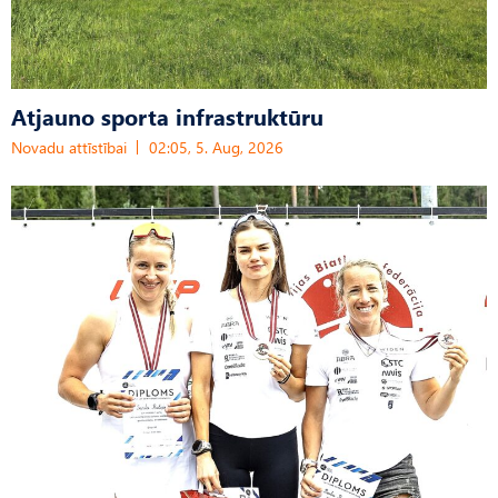
Atjauno sporta infrastruktūru
Novadu attīstībai
02:05, 5. Aug, 2026