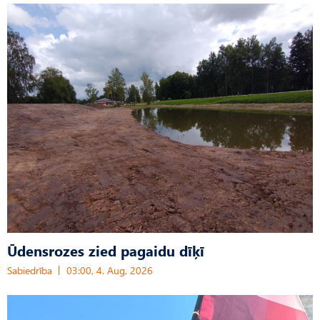
Ūdensrozes zied pagaidu dīķī
Sabiedrība
03:00, 4. Aug, 2026