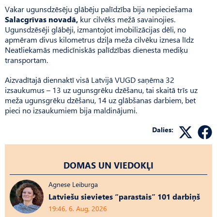
Vakar ugunsdzēsēju glābēju palīdzība bija nepieciešama
Salacgrīvas novadā,
kur cilvēks mežā savainojies.
Ugunsdzēsēji glābēji, izmantojot imobilizācijas dēli, no
apmēram divus kilometrus dziļa meža cilvēku iznesa līdz
Neatliekamās medicīniskās palīdzības dienesta mediķu
transportam.
Aizvadītajā diennaktī visā Latvijā VUGD saņēma 32
izsaukumus – 13 uz ugunsgrēku dzēšanu, tai skaitā trīs uz
meža ugunsgrēku dzēšanu, 14 uz glābšanas darbiem, bet
pieci no izsaukumiem bija maldinājumi.
Dalies:
DOMAS UN VIEDOKĻI
Agnese Leiburga
Latviešu sievietes “parastais” 101 darbiņš
19:46, 6. Aug, 2026