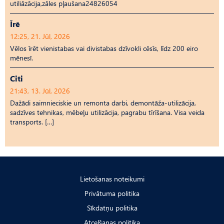
utiliāzācija,zāles pļaušana24826054
Īrē
12:25, 21. Jūl, 2026
Vēlos īrēt vienistabas vai divistabas dzīvokli cēsīs, līdz 200 eiro
mēnesī.
Citi
21:43, 13. Jūl, 2026
Dažādi saimnieciskie un remonta darbi, demontāža-utilizācija,
sadzīves tehnikas, mēbeļu utilizācija, pagrabu tīrīšana. Visa veida
transports. […]
Lietošanas noteikumi
Privātuma politika
Sīkdatņu politika
Atcelšanas politika