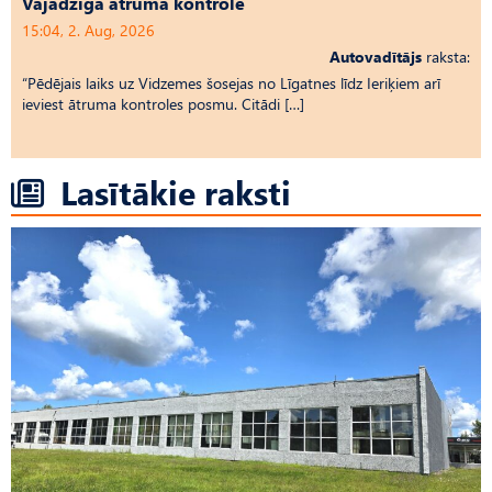
Vajadzīga ātruma kontrole
15:04, 2. Aug, 2026
Autovadītājs
raksta:
“Pēdējais laiks uz Vid­ze­mes šosejas no Līgatnes līdz Ieriķiem arī
ieviest ātruma kontroles posmu. Citādi […]
Lasītākie raksti