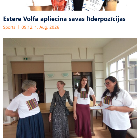
Estere Volfa apliecina savas līderpozīcijas
Sports
09:12, 1. Aug, 2026