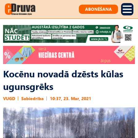
ABONĒŠANA
Kocēnu novadā dzēsts kūlas
ugunsgrēks
VUGD
Sabiedrība
10:37, 23. Mar, 2021