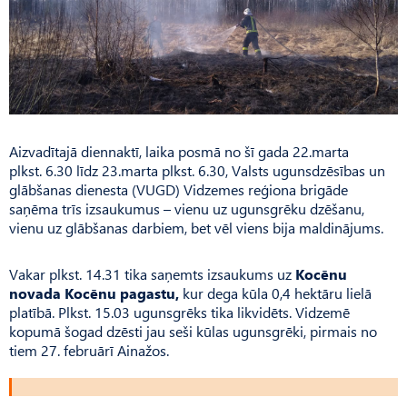
Aizvadītajā diennaktī, laika posmā no šī gada 22.marta
plkst. 6.30 līdz 23.marta plkst. 6.30, Valsts ugunsdzēsības un
glābšanas dienesta (VUGD) Vidzemes reģiona brigāde
saņēma trīs izsaukumus – vienu uz ugunsgrēku dzēšanu,
vienu uz glābšanas darbiem, bet vēl viens bija maldinājums.
Vakar plkst. 14.31 tika saņemts izsaukums uz
Kocēnu
novada Kocēnu pagastu,
kur dega kūla 0,4 hektāru lielā
platībā. Plkst. 15.03 ugunsgrēks tika likvidēts. Vidzemē
kopumā šogad dzēsti jau seši kūlas ugunsgrēki, pirmais no
tiem 27. februārī Ainažos.