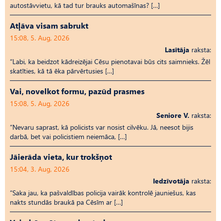
autostāvvietu, kā tad tur brauks automašīnas? […]
Atļāva visam sabrukt
15:08, 5. Aug, 2026
Lasītāja
raksta:
“Labi, ka beidzot kādreizējai Cēsu pienotavai būs cits saimnieks. Žēl
skatīties, kā tā ēka pārvērtusies […]
Vai, novelkot formu, pazūd prasmes
15:08, 5. Aug, 2026
Seniore V.
raksta:
“Nevaru saprast, kā policists var nosist cilvēku. Jā, neesot bijis
darbā, bet vai policistiem neiemāca, […]
Jāierāda vieta, kur trokšņot
15:04, 3. Aug, 2026
Iedzīvotāja
raksta:
“Saka jau, ka pašvaldības policija vairāk kontrolē jauniešus, kas
nakts stundās braukā pa Cēsīm ar […]