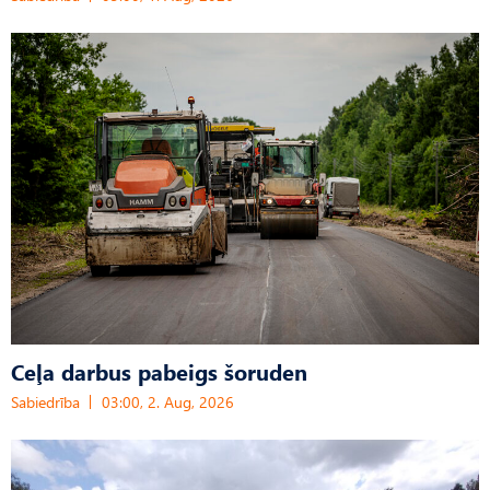
Ceļa darbus pabeigs šoruden
Sabiedrība
03:00, 2. Aug, 2026