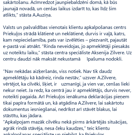
sakārtošanu. Acīm­redzot jaunpiebaldzēni domā, kā būs
jaunajā novadā, un cenšas laikus izdarīt to, kas līdz šim
atlikts,” stāsta A.Auziņa.
Valsts un pašvaldības vienotais klientu apkalpošanas centrs
Priekuļos strādā klātienē un neklātienē, durvis ir vaļā, katrs,
kam nepieciešamība, pats var izvēlēties – piezvanīt, pajautāt
e-pastā vai atnākt. “Rinda neveidojas, jo apmeklētāji piesakās
uz noteiktu laiku,” stāsta centra speciāliste Aksenija Zilvere. Uz
centru daudzi nāk maksāt nekustamā īpašuma nodokli.
“Nav nekādas aizķeršanās, viss notiek. Nav tik daudz
apmeklētāju kā kādreiz, rinda nestāv,” uzsver A.Zilvere,
vērtējot, ka cilvēki, šķiet, ir uzmanīgi, ja vien var, cenšas lieki
nekur neiet. Ja redz, ka centrā jau ir apmeklētājs, durvis never,
noteikti pagaida. Arī Priekuļos ienākuma deklarācijas pieņem
tikai papīra formātā un, kā atgādina A.Zilvere, lai sakārtotu
dokumentus iesniegšanai, nedrīkst arī stāvēt blakus, lai
stāstītu, kas jādara.
“Apkalpojam mazāk cilvēku nekā pirms ārkārtējās situācijas,
agrāk rindā stāvēja, nesa čeku kaudzes,” teic klientu
apkalpošanas speciāliste un piebilst, ka Priekuļos