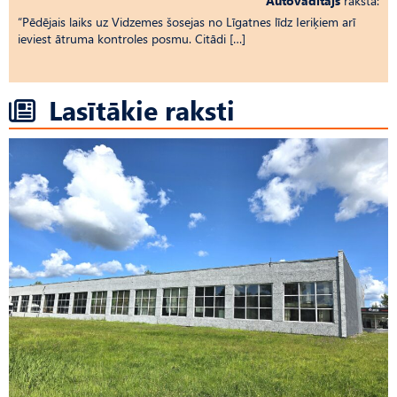
Autovadītājs
raksta:
“Pēdējais laiks uz Vid­ze­mes šosejas no Līgatnes līdz Ieriķiem arī
ieviest ātruma kontroles posmu. Citādi […]
Lasītākie raksti