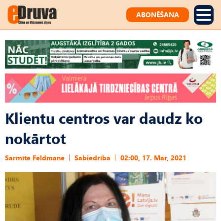
ABONĒŠANA
Klientu centros var daudz ko
nokārtot
Sarmīte Feldmane
Sabiedrība
02:00, 17. Mar, 2021