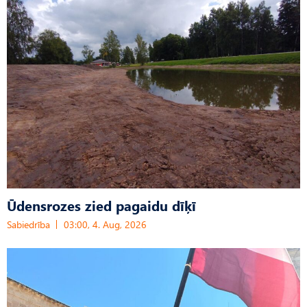
Ūdensrozes zied pagaidu dīķī
Sabiedrība
03:00, 4. Aug, 2026