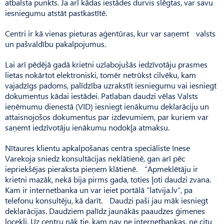
atbalsta punkts. Ja arī kādas iestādes durvis slēgtas, var savu
iesniegumu atstāt pastkastītē.
Centri ir kā vienas pieturas aģentūras, kur var saņemt valsts
un pašvaldību pakalpojumus.
Lai arī pēdējā gadā krietni uzlabojušās iedzīvotāju prasmes
lietas nokārtot elektroniski, tomēr netrūkst cilvēku, kam
vajadzīgs padoms, palīdzība uzrakstīt iesniegumu vai iesniegt
dokumentus kādai iestādei. Patlaban daudzi vēlas Valsts
ieņēmumu dienestā (VID) iesniegt ienākumu deklarāciju un
attaisnojošos dokumentus par izdevumiem, par kuriem var
saņemt iedzīvotāju ienākumu nodokļa atmaksu.
Nītaures klientu apkalpošanas centra speciāliste Inese
Varekoja sniedz konsultācijas neklātienē, gan arī pēc
iepriekšējas pieraksta pieņem klātienē. “Apmeklētāju ir
krietni mazāk, nekā bija pirms gada, toties ļoti daudzi zvana.
Kam ir internetbanka un var ieiet portālā “latvija.lv”, pa
telefonu konsultēju, kā darīt. Daudzi paši jau māk iesniegt
deklarācijas. Daudziem palīdz jaunākās paaudzes ģimenes
locekļi. Uz centru nāk tie, kam nav ne internetbankas, ne citu