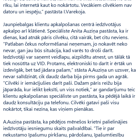
rīku, lai internetā kaut ko nokārtotu. Vecākiem cilvēkiem nav
datoru un iespēju,” pastāsta I.Varekoja.
Jaunpiebalgas klientu apkalpošanas centrā iedzīvotājus
apkalpo arī klātienē. Speciāliste Anita Auziņa pastāsta, ka ir
dienas, kad atnāk pāris cilvēku, citā vairāk, bet citu neviens.
“Patlaban čekus noformēšanai neņemam, jo nokavēt neko
nevar, gan jau būs situ­ācija, kad varēs to droši darīt.
Iedzīvotāji var saņemt veidlapu, aizpildītu atnest, un tālāk tā
tiek nosūtīta uz VID. Protams, elektroniski to darīt ir ērtāk un
izdevīgāk, bet tad jādara pašam,” stāsta A.Auziņa un uzsver, ka
nevar salīdzināt, cik daudz darba bija pirms gada un agrāk.
“Cilvēki ir iemācījušies darīt paši. Dažam pāris reižu bija
jāparāda, kur ielikt ķeksīti, un viss notiek,” ar gandarījumu teic
klientu apkalpošanas speci­āliste un pastāsta, ka pēdējā laikā ir
daudz konsultāciju pa telefonu. Cilvēki gatavi paši visu
nokārtot, tikai nezina, kas viņiem pienākas.
A.Auziņa pastāsta, ka pēdējos mēnešos krietni palielinājies
iedzīvotāju iesniegumu skaits paš­valdībai. “Tie ir par
nekustamo īpašumu pirkšanu, pārdošanu, īpašumtiesību