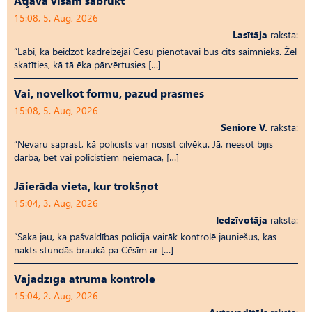
Atļāva visam sabrukt
15:08, 5. Aug, 2026
Lasītāja
raksta:
“Labi, ka beidzot kādreizējai Cēsu pienotavai būs cits saimnieks. Žēl
skatīties, kā tā ēka pārvērtusies […]
Vai, novelkot formu, pazūd prasmes
15:08, 5. Aug, 2026
Seniore V.
raksta:
“Nevaru saprast, kā policists var nosist cilvēku. Jā, neesot bijis
darbā, bet vai policistiem neiemāca, […]
Jāierāda vieta, kur trokšņot
15:04, 3. Aug, 2026
Iedzīvotāja
raksta:
“Saka jau, ka pašvaldības policija vairāk kontrolē jauniešus, kas
nakts stundās braukā pa Cēsīm ar […]
Vajadzīga ātruma kontrole
15:04, 2. Aug, 2026