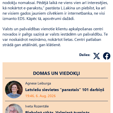
nodokļu nomaksai. Pēdējā laikā ne viens vien arī interesējies,
kā nokārtot e-parakstu,” pastāsta L.Lakina un piebilst, ka arī
ne visiem gados jauniem cilvēkiem ir internetbanka, ne visi
izmanto EDS. Kāpēc tā, apsvērumi dažādi.
Valsts un pašvaldības vienotie klientu apkalpošanas centri
novados ir palīgs saziņā ar valsts iestādēm un pašvaldību. Te
var noskaidrot nezināmo, nokārtot lietas. Centri patlaban
strādā gan attālināti, gan klātienē.
Dalies:
DOMAS UN VIEDOKĻI
Agnese Leiburga
Latviešu sievietes “parastais” 101 darbiņš
19:46, 6. Aug, 2026
Iveta Rozentāle
Piebalgā sākās, Valmierā turpinās