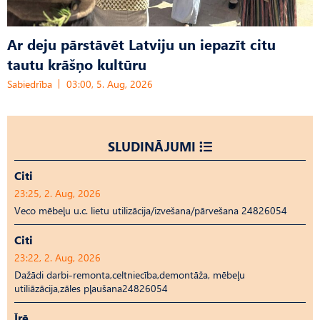
Ar deju pārstāvēt Latviju un iepazīt citu
tautu krāšņo kultūru
Sabiedrība
03:00, 5. Aug, 2026
SLUDINĀJUMI
Citi
23:25, 2. Aug, 2026
Veco mēbeļu u.c. lietu utilizācija/izvešana/pārvešana 24826054
Citi
23:22, 2. Aug, 2026
Dažādi darbi-remonta,celtniecība,demontāža, mēbeļu
utiliāzācija,zāles pļaušana24826054
Īrē