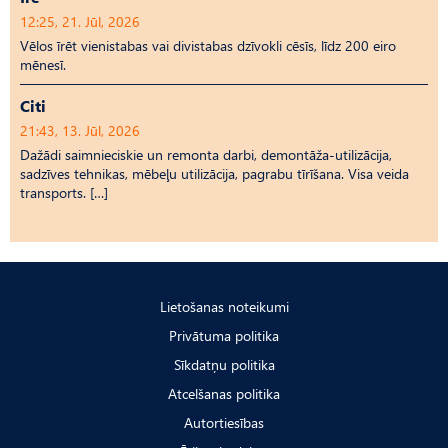
12:25, 21. Jūl, 2026
Vēlos īrēt vienistabas vai divistabas dzīvokli cēsīs, līdz 200 eiro
mēnesī.
Citi
21:43, 13. Jūl, 2026
Dažādi saimnieciskie un remonta darbi, demontāža-utilizācija,
sadzīves tehnikas, mēbeļu utilizācija, pagrabu tīrīšana. Visa veida
transports. […]
Lietošanas noteikumi
Privātuma politika
Sīkdatņu politika
Atcelšanas politika
Autortiesības