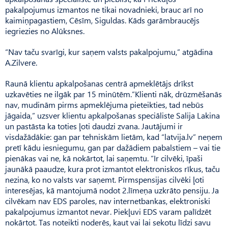
pakalpojumus izmantos ne tikai novadnieki, brauc arī no
kaimiņpagastiem, Cēsīm, Siguldas. Kāds garāmbraucējs
iegriezies no Alūksnes.
“Nav taču svarīgi, kur saņem valsts pakalpojumu,” atgādina
A.Zilvere.
Raunā klientu apkalpošanas centrā apmeklētājs drīkst
uzkavēties ne ilgāk par 15 minūtēm.”Klienti nāk, drūzmēšanās
nav, mudinām pirms apmeklējuma pieteikties, tad nebūs
jāgaida,” uzsver klientu apkalpošanas speciāliste Salija Lakina
un pastāsta ka toties ļoti daudzi zvana. Jautājumi ir
visdažādākie: gan par tehniskām lietām, kad “latvija.lv” neņem
pretī kādu iesniegumu, gan par dažādiem pabalstiem – vai tie
pienākas vai ne, kā nokārtot, lai saņemtu. “Ir cilvēki, īpaši
jaunākā paaudze, kura prot izmantot elektroniskos rīkus, taču
nezina, ko no valsts var saņemt. Pirmspensijas cilvēki ļoti
interesējas, kā mantojumā nodot 2.līmeņa uzkrāto pensiju. Ja
cilvēkam nav EDS paroles, nav internetbankas, elektroniski
pakalpojumus izmantot nevar. Piekļuvi EDS varam palīdzēt
nokārtot. Tas noteikti noderēs, kaut vai lai sekotu līdzi savu