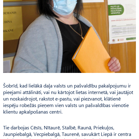
Šobrīd, kad lielākā daļa valsts un pašvaldību pakalpojumu ir
pieejami attālināti, vai nu kārtojot lietas internetā, vai jautājot
un noskaidrojot, rakstot e-pastu, vai piezvanot, klātienē
iespēju robežās pieņem vien valsts un pašvaldības vienotie
klientu apkalpošanas centri.
Tie darbojas Cēsīs, Nītau­rē, Stalbē, Raunā, Priekuļos,
Jaunpiebalgā, Vecpiebalgā, Tau­renē, savukārt Liepā ir centra