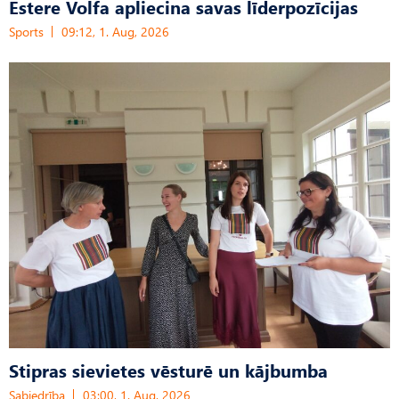
Estere Volfa apliecina savas līderpozīcijas
Sports
09:12, 1. Aug, 2026
Stipras sievietes vēsturē un kājbumba
Sabiedrība
03:00, 1. Aug, 2026