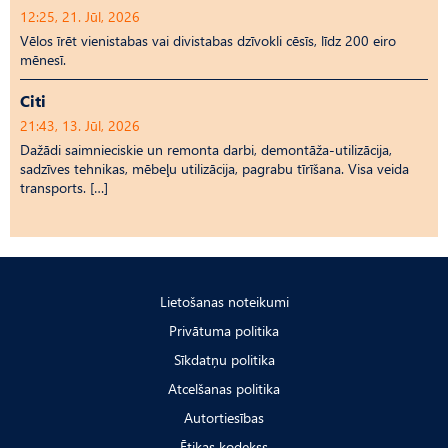
12:25, 21. Jūl, 2026
Vēlos īrēt vienistabas vai divistabas dzīvokli cēsīs, līdz 200 eiro
mēnesī.
Citi
21:43, 13. Jūl, 2026
Dažādi saimnieciskie un remonta darbi, demontāža-utilizācija,
sadzīves tehnikas, mēbeļu utilizācija, pagrabu tīrīšana. Visa veida
transports. […]
Lietošanas noteikumi
Privātuma politika
Sīkdatņu politika
Atcelšanas politika
Autortiesības
Ētikas kodekss