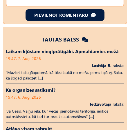
PIEVIENOT KOMENTĀRU
TAUTAS BALSS
Laikam kļūstam vieglprātīgāki. Apmaldamies mežā
19:47, 7. Aug, 2026
Lasītāja R.
raksta:
“Mazliet taču jāapdomā, kā tiksi laukā no meža, pirms tajā ej. Saka,
ka šogad palīdzēt […]
Kā organizēs satiksmi?
19:47, 6. Aug, 2026
Iedzīvotāja
raksta:
“Ja Cēsīs, Vaļņu ielā, kur vecās pienotavas teritorija, ierīkos
autostāvvietu, kā tad tur brauks automašīnas? […]
Atļāva visam sabrukt