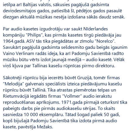
ietilpa arī Baltijas valstis, sākusies pagājušā gadsimta
deviņdesmitajos gados, patiesībā šī, pēdējos gados pasaulē
diezgan aktuālā mūzikas nesēja izdošana sākās daudz senāk.
Par audio kasetes izgudrotāju var saukt Nīderlandes
kompāniju “Philips”, kas pirmās kasetes tirgū piedāvāja jau
1964.gadā. ASV tās tika piegādātas ar zīmolu “Norelco”.
Savukārt pagājušā gadsimta sešdesmito gadu beigās igaunim
Vaino Verlinam radās ideja, ka arī Padomju Savienībā radīto
mūziku būtu vērts izdot jaunajā medijā – audio kasetē. Vēlāk
viņš kļuva par Tallinas kasešu rūpnīcas pirmo direktoru.
Sākotnēji rūpnīcu bija iecerēts būvēt Gruzijā, tomēr firmas
“Melodija” galvenais speciālists izteica piedāvājumu kasešu
rūpnīcu būvēt Tallinā. Tika atrastas piemērotas telpas un
Rietumvācijā iegādāts firmas “Vollmer” audio ierakstu
reproducēšanas aprīkojums. 1971.gada pirmajā ceturksnī tika
pabeigts darbs pie pirmās audiokasešu sērijas. To skaits
sasniedza 10 000 eksemplāru. Tātad šogad paliek 50 gadi,
kopš bijušajā Padomju Savienībā tika izdota pirmā audio
kasete, pavēstīja Mežaks.