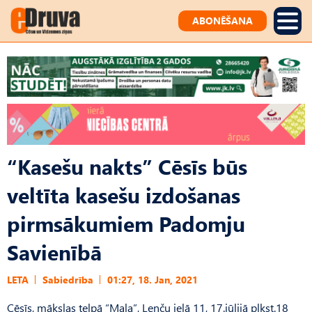
ABONĒŠANA
“Kasešu nakts” Cēsīs būs
veltīta kasešu izdošanas
pirmsākumiem Padomju
Savienībā
LETA
Sabiedrība
01:27, 18. Jan, 2021
Cēsīs, mākslas telpā “Mala”, Lenču ielā 11, 17.jūlijā plkst.18