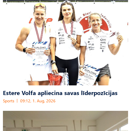
Estere Volfa apliecina savas līderpozīcijas
Sports
09:12, 1. Aug, 2026