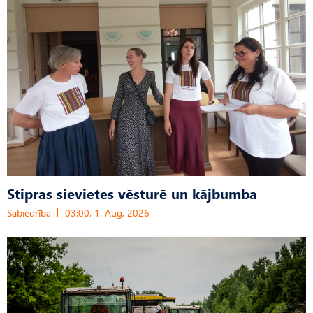
Stipras sievietes vēsturē un kājbumba
Sabiedrība
03:00, 1. Aug, 2026