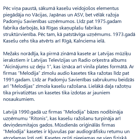
Pēc viņa paustā, sākumā kasešu veidojošos elementus
piegādāja no Vācijas, Japānas un ASV, bet vēlāk ražoja
Padomju Savienības uzņēmumos. Līdz pat 1975.gadam
fabrika darbojās, kā Rīgas skaņuplašu fabrikas
struktūrvienība. Pēc tam, kā patstāvīga uzņēmums. 1973.gadā
Kasešu cehs tika atvērts arī Rīgā, Kalnciema ielā.
Mežaks norādīja, ka pirmā zināmā kasete ar Latvijas mūziķu
ierakstiem ir Latvijas Televīzijas un Radio orķestra albums
“Aicinājums uz deju 1”, kas iznāca arī vinila plates formātā. Ar
firmas “Melodija” zīmolu audio kasetes tika ražotas līdz pat
1991.gadam. Līdz ar Padomju Savienības sabrukumu beidzās
arī “Melodijas” zīmola kasešu ražošana. Lielākā daļa ražotņu
tika privatizētas un kasetes tika izdotas ar jauniem
nosaukumiem.
Latvijā 1990.gadā uz firmas “Melodija” bāzes nodibināja
uzņēmumu “Ritonis”, kas kasešu ražošanu turpināja arī
deviņdesmitajos gados. Mūsdienās oriģinālās firmas
“Melodija” kasetes ir kļuvušas par audiogrāfisku retumu un
atrodamas ļoti reti. Kasetes grūti pieejamas ne vien fiziskā