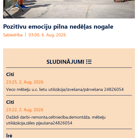
Pozitīvu emociju pilna nedēļas nogale
Sabiedrība
03:00, 6. Aug, 2026
SLUDINĀJUMI
Citi
23:25, 2. Aug, 2026
Veco mēbeļu u.c. lietu utilizācija/izvešana/pārvešana 24826054
Citi
23:22, 2. Aug, 2026
Dažādi darbi-remonta,celtniecība,demontāža, mēbeļu
utiliāzācija,zāles pļaušana24826054
Īrē