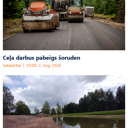
Ceļa darbus pabeigs šoruden
Sabiedrība
03:00, 2. Aug, 2026