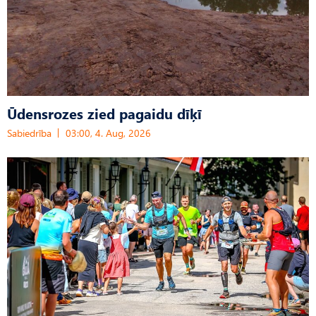
Ūdensrozes zied pagaidu dīķī
Sabiedrība
03:00, 4. Aug, 2026