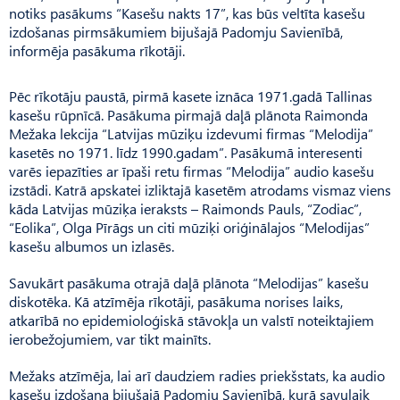
notiks pasākums “Kasešu nakts 17”, kas būs veltīta kasešu
izdošanas pirmsākumiem bijušajā Padomju Savienībā,
informēja pasākuma rīkotāji.
Pēc rīkotāju paustā, pirmā kasete iznāca 1971.gadā Tallinas
kasešu rūpnīcā. Pasākuma pirmajā daļā plānota Raimonda
Mežaka lekcija “Latvijas mūziķu izdevumi firmas “Melodija”
kasetēs no 1971. līdz 1990.gadam”. Pasākumā interesenti
varēs iepazīties ar īpaši retu firmas “Melodija” audio kasešu
izstādi. Katrā apskatei izliktajā kasetēm atrodams vismaz viens
kāda Latvijas mūziķa ieraksts – Raimonds Pauls, “Zodiac”,
“Eolika”, Olga Pīrāgs un citi mūziķi oriģinālajos “Melodijas”
kasešu albumos un izlasēs.
Savukārt pasākuma otrajā daļā plānota “Melodijas” kasešu
diskotēka. Kā atzīmēja rīkotāji, pasākuma norises laiks,
atkarībā no epidemioloģiskā stāvokļa un valstī noteiktajiem
ierobežojumiem, var tikt mainīts.
Mežaks atzīmēja, lai arī daudziem radies priekšstats, ka audio
kasešu izdošana bijušajā Padomju Savienībā, kurā savulaik