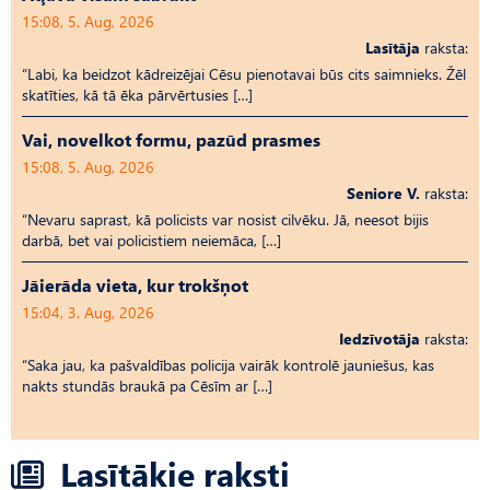
15:08, 5. Aug, 2026
Lasītāja
raksta:
“Labi, ka beidzot kādreizējai Cēsu pienotavai būs cits saimnieks. Žēl
skatīties, kā tā ēka pārvērtusies […]
Vai, novelkot formu, pazūd prasmes
15:08, 5. Aug, 2026
Seniore V.
raksta:
“Nevaru saprast, kā policists var nosist cilvēku. Jā, neesot bijis
darbā, bet vai policistiem neiemāca, […]
Jāierāda vieta, kur trokšņot
15:04, 3. Aug, 2026
Iedzīvotāja
raksta:
“Saka jau, ka pašvaldības policija vairāk kontrolē jauniešus, kas
nakts stundās braukā pa Cēsīm ar […]
Lasītākie raksti