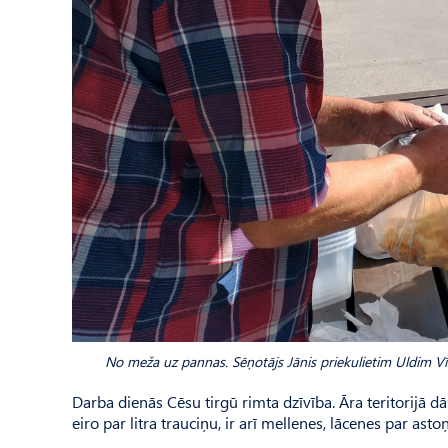
No meža uz pannas. Sēņotājs Jānis priekulietim Uldim V
Darba dienās Cēsu tirgū rimta dzīvība. Āra teritorijā d
eiro par litra trauciņu, ir arī mellenes, lācenes par a