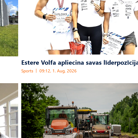
Estere Volfa apliecina savas līderpozīcij
Sports
09:12, 1. Aug, 2026