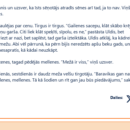
s un uzsver, ka īsts sēņotājs atradīs sēnes arī tad, ja to nav. Viņš
s.
aulējas par cenu. Tirgus ir tirgus. “Gailenes sacepu, klāt skābo k
ņu garša. Citi liek klāt speķīti, sīpolu, es ne,” pastāsta Uldis, bet
t ar nazi, bet saplēst, tad garša izteiktāka. Uldis atklāj, ka kādrei
 mežu. Abi vēl pārrunā, ka pērn bijis neredzēts apšu beku gads, un
nesapratis, kā kādai neuzkāpt.
lācenes, tagad pēdējās mellenes. “Mežā ir viss,” viņš uzsver.
ienās, sestdienās ir daudz meža velšu tirgotāju. “Baravikas gan n
ilenes, mellenes. Tā kā šodien un rīt gan jau būs piedāvājums,” sa
Dalies: