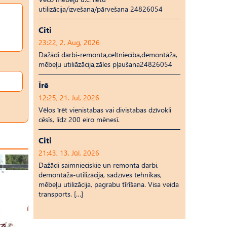
utilizācija/izvešana/pārvešana 24826054
Citi
23:22, 2. Aug, 2026
Dažādi darbi-remonta,celtniecība,demontāža,
mēbeļu utiliāzācija,zāles pļaušana24826054
Īrē
12:25, 21. Jūl, 2026
Vēlos īrēt vienistabas vai divistabas dzīvokli
cēsīs, līdz 200 eiro mēnesī.
Citi
21:43, 13. Jūl, 2026
Dažādi saimnieciskie un remonta darbi,
demontāža-utilizācija, sadzīves tehnikas,
mēbeļu utilizācija, pagrabu tīrīšana. Visa veida
transports. […]