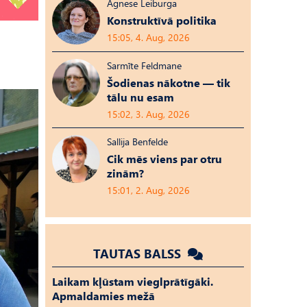
Agnese Leiburga
Konstruktīvā politika
15:05, 4. Aug, 2026
Sarmīte Feldmane
Šodienas nākotne — tik
tālu nu esam
15:02, 3. Aug, 2026
Sallija Benfelde
Cik mēs viens par otru
zinām?
15:01, 2. Aug, 2026
TAUTAS BALSS
Laikam kļūstam vieglprātīgāki.
Apmaldamies mežā