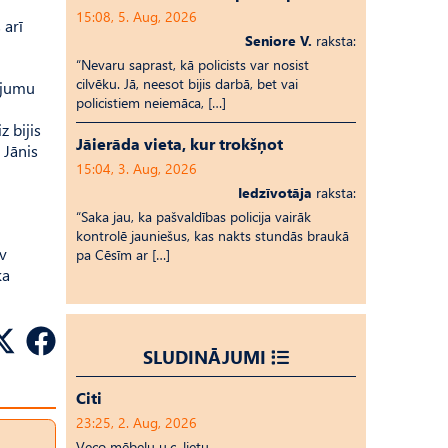
15:08, 5. Aug, 2026
 arī
Seniore V.
raksta:
“Nevaru saprast, kā policists var nosist
cilvēku. Jā, neesot bijis darbā, bet vai
rējumu
policistiem neiemāca, […]
z bijis
Jāierāda vieta, kur trokšņot
 Jānis
15:04, 3. Aug, 2026
Iedzīvotāja
raksta:
“Saka jau, ka pašvaldības policija vairāk
kontrolē jauniešus, kas nakts stundās braukā
av
pa Cēsīm ar […]
ka
SLUDINĀJUMI
Citi
23:25, 2. Aug, 2026
Veco mēbeļu u.c. lietu