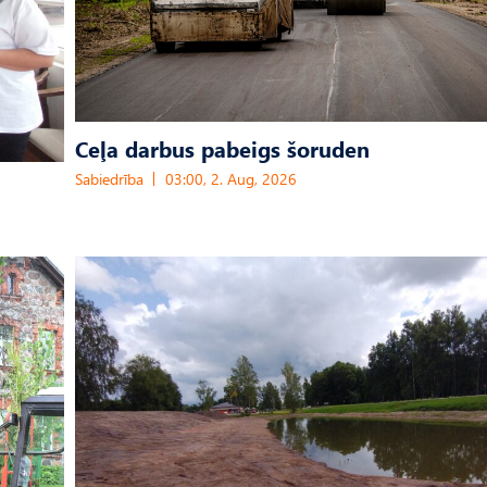
Ceļa darbus pabeigs šoruden
Sabiedrība
03:00, 2. Aug, 2026