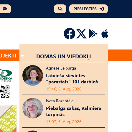
PIESLĒGTIES
OJEKTI
DOMAS UN VIEDOKĻI
Agnese Leiburga
Latviešu sievietes
“parastais” 101 darbiņš
19:46, 6. Aug, 2026
Iveta Rozentāle
Piebalgā sākās, Valmierā
turpinās
15:07, 5. Aug, 2026