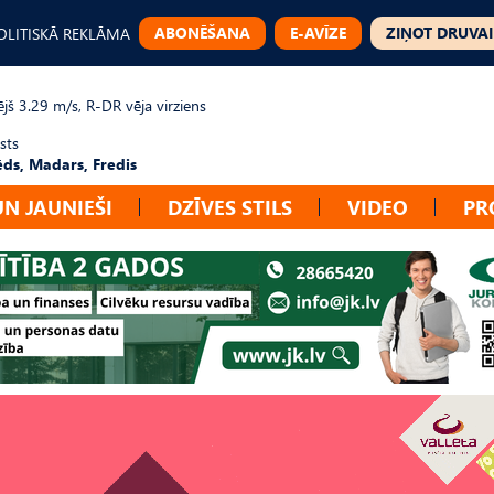
ABONĒŠANA
E-AVĪZE
ZIŅOT DRUVAI
OLITISKĀ REKLĀMA
jš 3.29 m/s, R-DR vēja virziens
sts
ēds, Madars, Fredis
UN JAUNIEŠI
DZĪVES STILS
VIDEO
PR