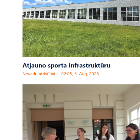
Atjauno sporta infrastruktūru
Novadu attīstībai
02:05, 5. Aug, 2026