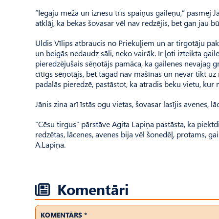
“Iegāju mežā un iznesu trīs spaiņus gaileņu,” pasmej Jāni
atklāj, ka bekas šovasar vēl nav redzējis, bet gan jau bū
Uldis Vīlips atbraucis no Priekuļiem un ar tirgotāju pak
un beigās nedaudz sāli, neko vairāk. Ir ļoti izteikta gaile
pieredzējušais sēņotājs pamāca, ka gailenes nevajag griez
cītīgs sēņotājs, bet tagad nav mašīnas un nevar tikt uz
padalās pieredzē, pastāstot, ka atradis beku vietu, kur 
Jānis zina arī īstās ogu vietas, šovasar lasījis avenes, 
“Cēsu tirgus” pārstāve Agita Lapiņa pastāsta, ka piektd
redzētas, lācenes, avenes bija vēl šonedēļ, protams, ga
A.Lapi­ņa.
Komentāri
KOMENTĀRS *