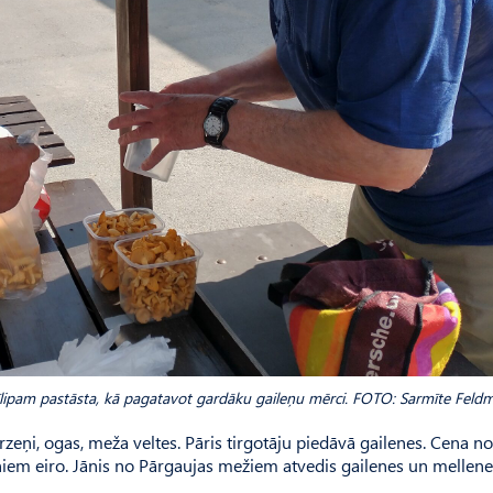
īlipam pastāsta, kā pagatavot gardāku gaileņu mērci. FOTO: Sarmīte Feld
ārzeņi, ogas, meža veltes. Pāris tirgotāju piedāvā gailenes. Cena n
stoņiem eiro. Jānis no Pārgaujas mežiem atvedis gailenes un mellene