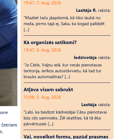
19:47, 7. Aug, 2026
Lasītāja R.
raksta:
“Mazliet taču jāapdomā, kā tiksi laukā no
meža, pirms tajā ej. Saka, ka šogad palīdzēt
[…]
Kā organizēs satiksmi?
19:47, 6. Aug, 2026
Iedzīvotāja
raksta:
“Ja Cēsīs, Vaļņu ielā, kur vecās pienotavas
teritorija, ierīkos autostāvvietu, kā tad tur
brauks automašīnas? […]
Atļāva visam sabrukt
15:08, 5. Aug, 2026
Lasītāja
raksta:
“Labi, ka beidzot kādreizējai Cēsu pienotavai
mane
būs cits saimnieks. Žēl skatīties, kā tā ēka
pārvērtusies […]
o četriem
s.
Vai, novelkot formu, pazūd prasmes