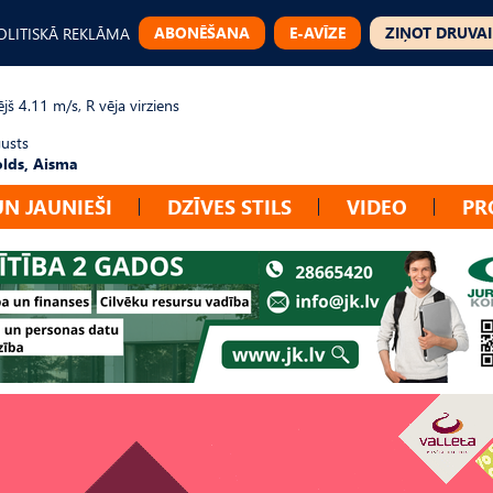
ABONĒŠANA
E-AVĪZE
ZIŅOT DRUVAI
OLITISKĀ REKLĀMA
jš 4.11 m/s, R vēja virziens
gusts
lds, Aisma
UN JAUNIEŠI
DZĪVES STILS
VIDEO
PR