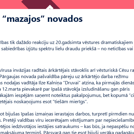
ja “mazajos” novados
iedrības tik dažādo reakciju uz 20.gadsimta vēstures dramatiskajiem
 sabiedrības izjūtu spektru lielu draudu priekšā – no neticības vai
īrusa invāzijas radītais ārkārtējais stāvoklis arī vēsturiskā Cēsu r
m, Pārgaujas novada pašvaldība pār­eju uz ārkārtējo darba režīmu
as nodaļas vadītāja Ilze Kalniņa “Druvai” atzina, ka pirmajās dienā
12.marta pievakarē par īpašā stāvokļa izsludināšanu gan pāris
mākajām iespējām saņemt noteiktus pakalpojumus, bet kopumā “cil
vietējais noskaņojums esot “tiešām mierīgs”.
ot bijušas īpašas izmaiņas ierastajos darbos, turpretī pirmdien n
ās. Pretēji valdības vīru iecerētajam vēstījumam par nepieciešamī
ietējos iedzīvotājos iestājies satraukums – kas būs, ja nepaspēšu 
maksājuma termiņš. Pārsvarā gan tie esot bijuši vecāka gadagā