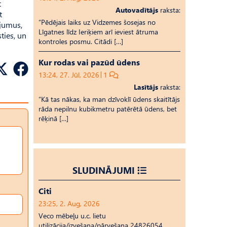
t
Autovadītājs
raksta:
t
“Pēdējais laiks uz Vid­ze­mes šosejas no
ējumus,
Līgatnes līdz Ieriķiem arī ieviest ātruma
ties, un
kontroles posmu. Citādi […]
Kur rodas vai pazūd ūdens
13:24, 27. Jūl, 2026
1
Lasītājs
raksta:
“Kā tas nākas, ka man dzīvoklī ūdens skaitītājs
rāda nepilnu kubikmetru patērētā ūdens, bet
rēķinā […]
SLUDINĀJUMI
Citi
23:25, 2. Aug, 2026
Veco mēbeļu u.c. lietu
utilizācija/izvešana/pārvešana 24826054