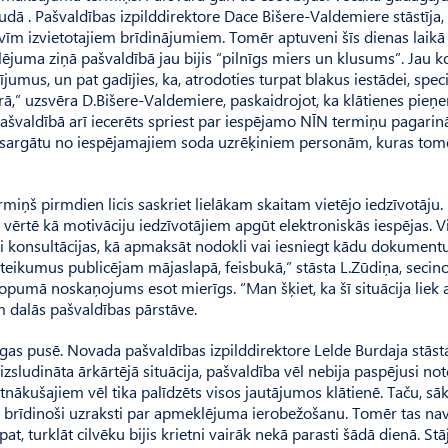
audā . Pašvaldības izpilddirektore Dace Bišere-Valdemiere stāstīja,
urvīm izvietotajiem brīdinājumiem. Tomēr aptuveni šīs dienas laikā
lējuma ziņā pašvaldībā jau bijis “pilnīgs miers un klusums”. Jau k
cījumus, un pat gadījies, ka, atrodoties turpat blakus iestādei, spec
ā,” uzsvēra D.Bišere-Valdemiere, paskaidrojot, ka klātienes pie
 pašvaldībā arī iecerēts spriest par iespējamo NĪN termiņu pagarin
ai pasargātu no iespējamajiem soda uzrēķiniem personām, kuras tom
ņš pirmdien licis saskriet lielākam skaitam vietējo iedzīvotāju
 vērtē kā motivāciju iedzīvotājiem apgūt elektroniskās iespējas. V
ši konsultācijas, kā apmaksāt nodokli vai iesniegt kādu dokument
ieteikumus publicējam mājaslapā, feisbukā,” stāsta L.Zūdiņa, secino
kopumā noskaņojums esot mierīgs. “Man šķiet, ka šī situācija liek a
 dalās paš­valdības pārstāve.
as pusē. Novada pašvaldības izpild­direktore Lelde Burdaja stāsta
 izsludināta ārkārtējā situācija, paš­valdība vēl nebija paspējusi not
ākušajiem vēl tika palīdzēts visos jautājumos klātienē. Taču, sāk
oti brīdinoši uzraksti par apmeklējuma ierobežošanu. Tomēr tas na
, turklāt cilvēku bijis krietni vairāk nekā parasti šādā dienā. Stā