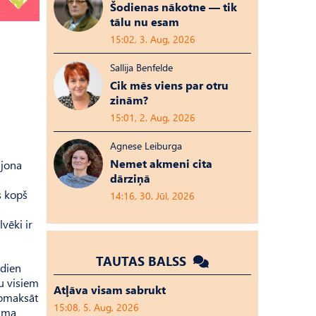
Šodienas nākotne — tik
tālu nu esam
15:02, 3. Aug, 2026
Sallija Benfelde
Cik mēs viens par otru
zinām?
15:01, 2. Aug, 2026
Agnese Leiburga
Nemet akmeni cita
ajona
dārziņā
s kopš
14:16, 30. Jūl, 2026
vēki ir
TAUTAS BALSS
udien
bu visiem
Atļāva visam sabrukt
nomaksāt
15:08, 5. Aug, 2026
juma