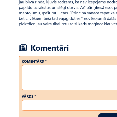
jau blīva rinda, kļuvis redzams, ka nav iespējams nodr
papildu uzrakstus un slēgt durvis. Arī bāriņtiesā esot 
mantojumu, īpašumu lietas. “Principā sanāca tāpat kā 
bet cilvēkiem tieši tad vajag doties,” novērojumā dalās
piektdien jau vairs tikai retu reizi kāds mēģinot klauvē
Komentāri
KOMENTĀRS *
VĀRDS *