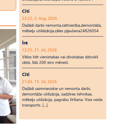
Citi
23:22, 2. Aug, 2026
Dažādi darbi-remonta,celtniecība,demontāža,
mēbeļu utiliāzācija,zāles pļaušana24826054
Īrē
12:25, 21. Jūl, 2026
Vēlos īrēt vienistabas vai divistabas dzīvokli
cēsīs, līdz 200 eiro mēnesī.
Citi
21:43, 13. Jūl, 2026
Dažādi saimnieciskie un remonta darbi,
demontāža-utilizācija, sadzīves tehnikas,
mēbeļu utilizācija, pagrabu tīrīšana. Visa veida
transports. […]