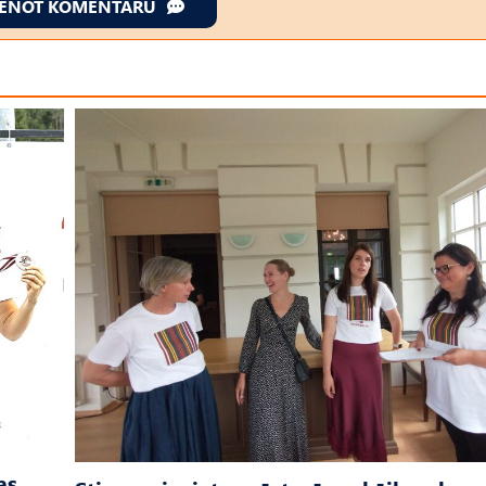
IENOT KOMENTĀRU
as