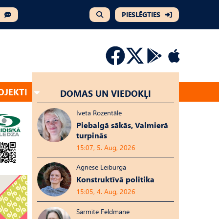
PIESLĒGTIES
OJEKTI
DOMAS UN VIEDOKĻI
Iveta Rozentāle
Piebalgā sākās, Valmierā
turpinās
15:07, 5. Aug, 2026
Agnese Leiburga
Konstruktīvā politika
15:05, 4. Aug, 2026
Sarmīte Feldmane