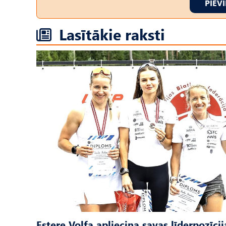
PIEV
Lasītākie raksti
Estere Volfa apliecina savas līderpozīcij