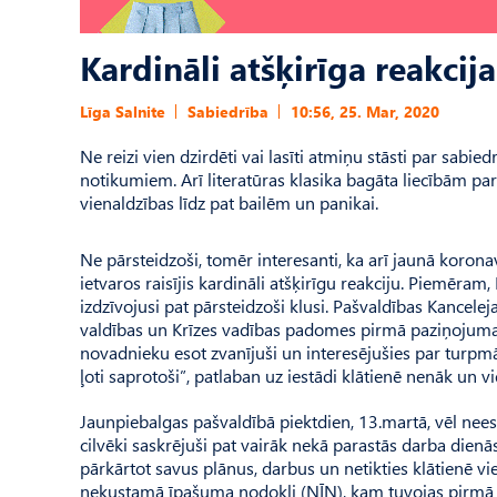
Kardināli atšķirīga reakci
Līga Salnite
Sabiedrība
10:56, 25. Mar, 2020
Ne reizi vien dzirdēti vai lasīti atmiņu stāsti par sab
notikumiem. Arī literatūras klasika bagāta liecībām par
vienaldzības līdz pat bailēm un panikai.
Ne pārsteidzoši, tomēr interesanti, ka arī jaunā koronav
ietvaros raisījis kardināli atšķirīgu reakciju. Piemēra
izdzīvojusi pat pārsteidzoši klusi. Pašvaldības Kancelej
valdības un Krīzes vadības padomes pirmā paziņojuma 
novadnieku esot zvanījuši un interesējušies par turp
ļoti saprotoši”, patlaban uz iestādi klātienē nenāk un 
Jaunpiebalgas pašvaldībā piektdien, 13.martā, vēl nees
cilvēki saskrējuši pat vairāk nekā parastās darba dien
pārkārtot savus plānus, darbus un netikties klātienē v
nekustamā īpašuma nodokli (NĪN), kam tuvojas pirmā 