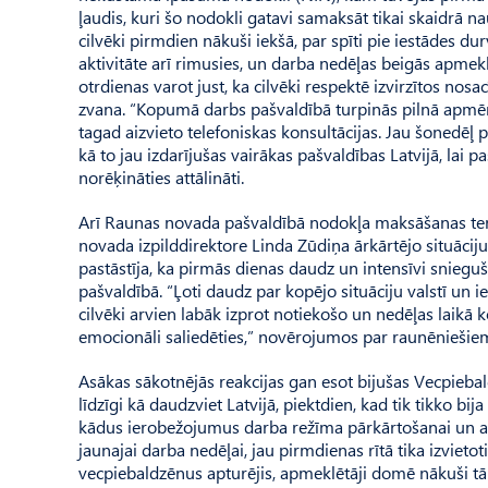
ļaudis, kuri šo nodokli gatavi samaksāt tikai skaidrā n
cilvēki pirmdien nākuši iekšā, par spīti pie iestādes d
aktivitāte arī rimusies, un darba nedēļas beigās apmek
otrdienas varot just, ka cilvēki respektē izvirzītos nosa
zvana. “Kopumā darbs pašvaldībā turpinās pilnā apmēr
tagad aizvieto telefoniskas konsultācijas. Jau šonedēļ
kā to jau izdarījušas vairākas pašvaldības Latvijā, l
norēķināties attālināti.
Arī Raunas novada pašvaldībā nodokļa maksāšanas termi
novada izpilddirektore Linda Zūdiņa ārkārtējo situāciju
pastāstīja, ka pirmās dienas daudz un intensīvi sniegu
pašvaldībā. “Ļoti daudz par kopējo situāciju valstī un 
cilvēki arvien labāk izprot notiekošo un nedēļas laikā 
emocionāli saliedēties,” novērojumos par raunēniešiem
Asākas sākotnējās reakcijas gan esot bijušas Vecpiebalg
līdzīgi kā daudzviet Latvijā, piektdien, kad tik tikko bija
kādus ierobežojumus darba režīma pārkārtošanai un atn
jaunajai darba nedēļai, jau pirmdienas rītā tika izviet
vecpiebaldzēnus apturējis, apmeklētāji domē nākuši tāpat