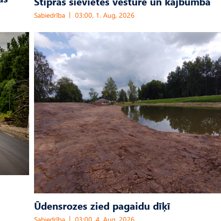
Stipras sievietes vēsturē un kājbumba
Sabiedrība
03:00, 1. Aug, 2026
Ūdensrozes zied pagaidu dīķī
Sabiedrība
03:00, 4. Aug, 2026