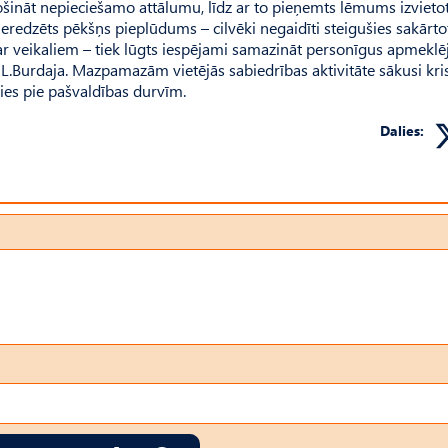
ošināt nepieciešamo attālumu, līdz ar to pieņemts lēmums izvieto
pieredzēts pēkšņs pieplūdums – cilvēki negaidīti steigušies sakārto
ar veikaliem – tiek lūgts iespējami samazināt personīgus apmekl
 L.Burdaja. Mazpamazām vietējās sabiedrības aktivitāte sākusi kris
ties pie pašvaldības durvīm.
Dalies: