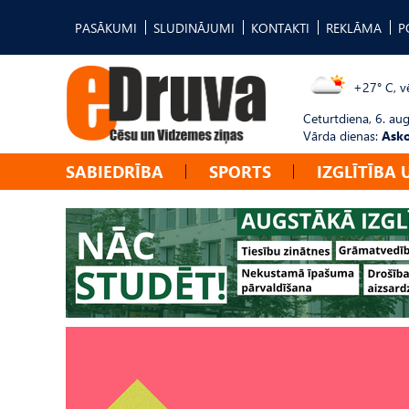
PASĀKUMI
SLUDINĀJUMI
KONTAKTI
REKLĀMA
P
+27° C, vē
Ceturtdiena, 6. au
Vārda dienas:
Asko
SABIEDRĪBA
SPORTS
IZGLĪTĪBA 