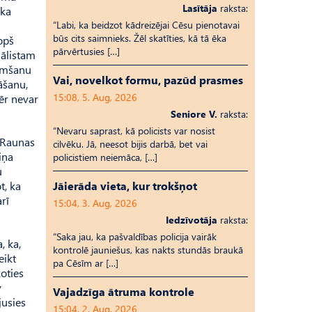
Lasītāja
raksta:
 ka
“Labi, ka beidzot kādreizējai Cēsu pienotavai
būs cits saimnieks. Žēl skatīties, kā tā ēka
opš
pārvērtusies […]
iālistam
ņemšanu
Vai, novelkot formu, pazūd prasmes
āšanu,
15:08, 5. Aug, 2026
ēr nevar
Seniore V.
raksta:
“Nevaru saprast, kā policists var nosist
. Raunas
cilvēku. Jā, neesot bijis darbā, bet vai
iņa
policistiem neiemāca, […]
u
t, ka
Jāierāda vieta, kur trokšņot
rī
15:04, 3. Aug, 2026
Iedzīvotāja
raksta:
“Saka jau, ka pašvaldības policija vairāk
, ka,
kontrolē jauniešus, kas nakts stundās braukā
eikt
pa Cēsīm ar […]
oties
v
Vajadzīga ātruma kontrole
jusies
15:04, 2. Aug, 2026