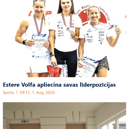
Estere Volfa apliecina savas līderpozīcijas
Sports
09:12, 1. Aug, 2026