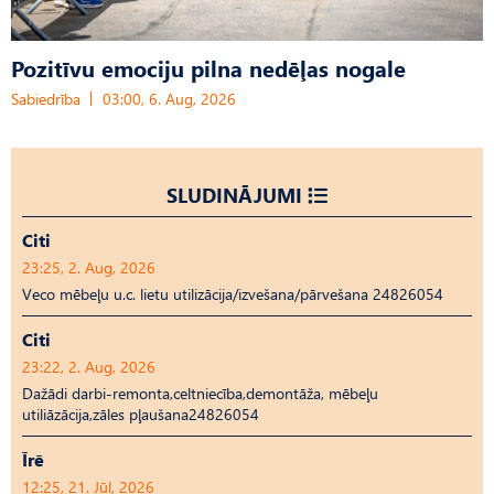
Pozitīvu emociju pilna nedēļas nogale
Sabiedrība
03:00, 6. Aug, 2026
SLUDINĀJUMI
Citi
23:25, 2. Aug, 2026
Veco mēbeļu u.c. lietu utilizācija/izvešana/pārvešana 24826054
Citi
23:22, 2. Aug, 2026
Dažādi darbi-remonta,celtniecība,demontāža, mēbeļu
utiliāzācija,zāles pļaušana24826054
Īrē
12:25, 21. Jūl, 2026