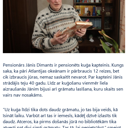
Pensionārs Jānis Dimants ir pensionēts kuģa kapteinis. Kungs
saka, ka pāri Atlantijas okeānam ir pārbraucis 12 reizes, bet
cik izbraucis jūras, nemaz saskaitīt nevarot. Par kapteini Jānis
strādājis teju 40 gadu. Līdz ar kuģošanu vienmēr liela
aizraušanās Jānim bijusi arī grāmatu lasīšana, kuru skaits sen
vairs nav nosakāms.
“Uz kuģa līdzi tika dots daudz grāmatu, jo tas bija veids, kā
īsināt laiku. Varbūt arī tas ir iemesls, kādēļ dzīvē izlasīts tik
daudz. Atceros, ka pirms došanās jūrā no bibliotēkām tika
atvesti pat divi simti grāmatu. Tas tā, lai nepietrūkst,” smejot