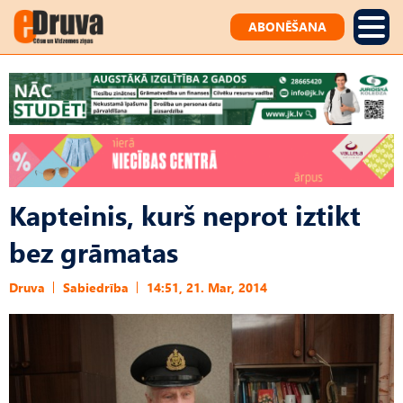
ABONĒŠANA
Kapteinis, kurš neprot iztikt
bez grāmatas
Druva
Sabiedrība
14:51, 21. Mar, 2014