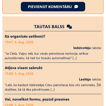
PIEVIENOT KOMENTĀRU
TAUTAS BALSS
Kā organizēs satiksmi?
19:47, 6. Aug, 2026
Iedzīvotāja
raksta:
“Ja Cēsīs, Vaļņu ielā, kur vecās pienotavas teritorija, ierīkos
autostāvvietu, kā tad tur brauks automašīnas? […]
Atļāva visam sabrukt
15:08, 5. Aug, 2026
Lasītāja
raksta:
“Labi, ka beidzot kādreizējai Cēsu pienotavai būs cits saimnieks. Žēl
skatīties, kā tā ēka pārvērtusies […]
Vai, novelkot formu, pazūd prasmes
15:08, 5. Aug, 2026