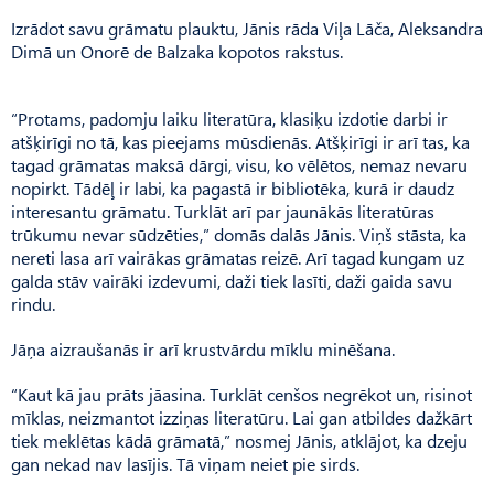
Izrādot savu grāmatu plauktu, Jānis rāda Viļa Lāča, Aleksandra
Dimā un Onorē de Balzaka kopotos rakstus.
“Protams, padomju laiku literatūra, klasiķu izdotie darbi ir
atšķirīgi no tā, kas pieejams mūsdienās. Atšķirīgi ir arī tas, ka
tagad grāmatas maksā dārgi, visu, ko vēlētos, nemaz nevaru
nopirkt. Tādēļ ir labi, ka pagastā ir bibliotēka, kurā ir daudz
interesantu grāmatu. Turklāt arī par jaunākās literatūras
trūkumu nevar sūdzēties,” domās dalās Jānis. Viņš stāsta, ka
nereti lasa arī vairākas grāmatas reizē. Arī tagad kungam uz
galda stāv vairāki izdevumi, daži tiek lasīti, daži gaida savu
rindu.
Jāņa aizraušanās ir arī krustvārdu mīklu minēšana.
“Kaut kā jau prāts jāasina. Turklāt cenšos negrēkot un, risinot
mīklas, neizmantot izziņas literatūru. Lai gan atbildes dažkārt
tiek meklētas kādā grāmatā,” nosmej Jānis, atklājot, ka dzeju
gan nekad nav lasījis. Tā viņam neiet pie sirds.