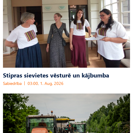
Stipras sievietes vēsturē un kājbumba
Sabiedrība
03:00, 1. Aug, 2026