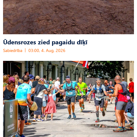
Ūdensrozes zied pagaidu dīķī
Sabiedrība
03:00, 4. Aug, 2026