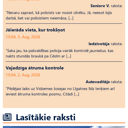
Seniore V.
raksta:
“Nevaru saprast, kā policists var nosist cilvēku. Jā, neesot bijis
darbā, bet vai policistiem neiemāca, […]
Jāierāda vieta, kur trokšņot
15:04, 3. Aug, 2026
Iedzīvotāja
raksta:
“Saka jau, ka pašvaldības policija vairāk kontrolē jauniešus, kas
nakts stundās braukā pa Cēsīm ar […]
Vajadzīga ātruma kontrole
15:04, 2. Aug, 2026
Autovadītājs
raksta:
“Pēdējais laiks uz Vid­ze­mes šosejas no Līgatnes līdz Ieriķiem arī
ieviest ātruma kontroles posmu. Citādi […]
Lasītākie raksti