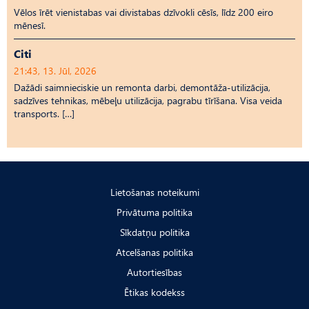
Vēlos īrēt vienistabas vai divistabas dzīvokli cēsīs, līdz 200 eiro
mēnesī.
Citi
21:43, 13. Jūl, 2026
Dažādi saimnieciskie un remonta darbi, demontāža-utilizācija,
sadzīves tehnikas, mēbeļu utilizācija, pagrabu tīrīšana. Visa veida
transports. […]
Lietošanas noteikumi
Privātuma politika
Sīkdatņu politika
Atcelšanas politika
Autortiesības
Ētikas kodekss