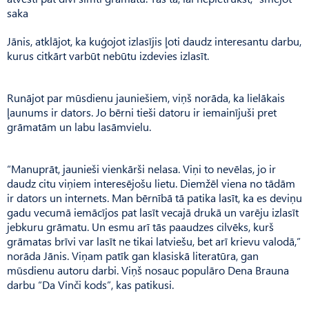
saka
Jānis, atklājot, ka kuģojot izlasījis ļoti daudz interesantu darbu,
kurus citkārt varbūt nebūtu izdevies izlasīt.
Runājot par mūsdienu jauniešiem, viņš norāda, ka lielākais
ļaunums ir dators. Jo bērni tieši datoru ir iemainījuši pret
grāmatām un labu lasāmvielu.
“Manuprāt, jaunieši vienkārši nelasa. Viņi to nevēlas, jo ir
daudz citu viņiem interesējošu lietu. Diemžēl viena no tādām
ir dators un internets. Man bērnībā tā patika lasīt, ka es deviņu
gadu vecumā iemācījos pat lasīt vecajā drukā un varēju izlasīt
jebkuru grāmatu. Un esmu arī tās paaudzes cilvēks, kurš
grāmatas brīvi var lasīt ne tikai latviešu, bet arī krievu valodā,”
norāda Jānis. Viņam patīk gan klasiskā literatūra, gan
mūsdienu autoru darbi. Viņš nosauc populāro Dena Brauna
darbu “Da Vinči kods”, kas patikusi.