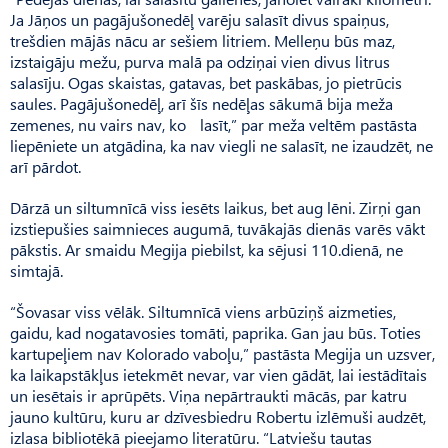
Ja Jāņos un pagājušonedēļ varēju salasīt divus spaiņus,
trešdien mājās nācu ar sešiem litriem. Melleņu būs maz,
izstaigāju mežu, purva malā pa odziņai vien divus litrus
salasīju. Ogas skaistas, gatavas, bet paskābas, jo pietrūcis
saules. Pagājušonedēļ, arī šīs nedēļas sākumā bija meža
zemenes, nu vairs nav, ko lasīt,” par meža veltēm pastāsta
liepēniete un atgādina, ka nav viegli ne salasīt, ne izaudzēt, ne
arī pārdot.
Dārzā un siltumnīcā viss iesēts laikus, bet aug lēni. Zirņi gan
izstiepušies saimnieces augumā, tuvākajās dienās varēs vākt
pākstis. Ar smaidu Megija piebilst, ka sējusi 110.dienā, ne
simtajā.
“Šovasar viss vēlāk. Siltum­nīcā viens arbūziņš aizmeties,
gaidu, kad nogatavosies tomāti, paprika. Gan jau būs. Toties
kartupeļiem nav Kolorado vaboļu,” pastāsta Megija un uzsver,
ka laikapstākļus ietekmēt nevar, var vien gādāt, lai iestādītais
un iesētais ir aprūpēts. Viņa nepārtraukti mācās, par katru
jauno kultūru, kuru ar dzīvesbiedru Robertu izlēmuši audzēt,
izlasa bibliotēkā pieejamo literatūru. “Latviešu tautas