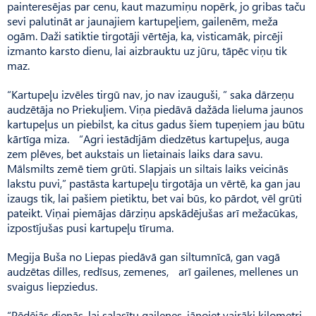
painteresējas par cenu, kaut mazumiņu nopērk, jo gribas taču
sevi palutināt ar jaunajiem kartupeļiem, gailenēm, meža
ogām. Daži satiktie tirgotāji vērtēja, ka, visticamāk, pircēji
izmanto karsto dienu, lai aizbrauktu uz jūru, tāpēc viņu tik
maz.
“Kartupeļu izvēles tirgū nav, jo nav izauguši, ” saka dārzeņu
audzētāja no Priekuļiem. Viņa piedāvā dažāda lieluma jaunos
kartupeļus un piebilst, ka citus gadus šiem tupeņiem jau būtu
kārtīga miza. “Agri iestādījām diedzētus kartupeļus, auga
zem plēves, bet aukstais un lietainais laiks dara savu.
Mālsmilts zemē tiem grūti. Slapjais un siltais laiks veicinās
lakstu puvi,” pastāsta kartupeļu tirgotāja un vērtē, ka gan jau
izaugs tik, lai pašiem pietiktu, bet vai būs, ko pārdot, vēl grūti
pateikt. Viņai piemājas dārziņu apskādējušas arī mežacūkas,
izpostījušas pusi kartupeļu tīruma.
Megija Buša no Liepas piedāvā gan siltumnīcā, gan vagā
audzētas dilles, redīsus, zemenes, arī gailenes, mellenes un
svaigus liepziedus.
“Pēdējās dienās, lai salasītu gailenes, jānoiet vairāki kilometri.