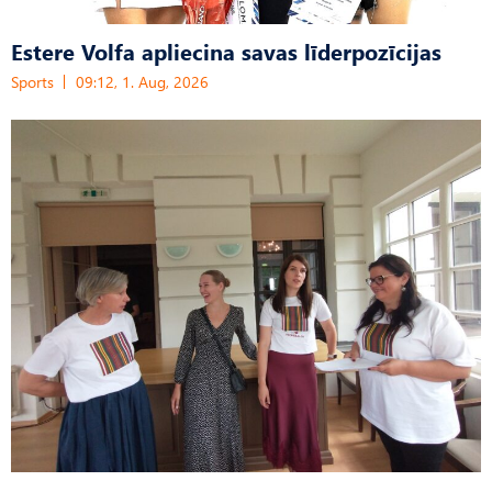
Estere Volfa apliecina savas līderpozīcijas
Sports
09:12, 1. Aug, 2026