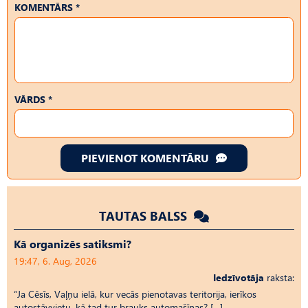
KOMENTĀRS *
VĀRDS *
PIEVIENOT KOMENTĀRU
TAUTAS BALSS
Kā organizēs satiksmi?
19:47, 6. Aug, 2026
Iedzīvotāja
raksta:
“Ja Cēsīs, Vaļņu ielā, kur vecās pienotavas teritorija, ierīkos
autostāvvietu, kā tad tur brauks automašīnas? […]