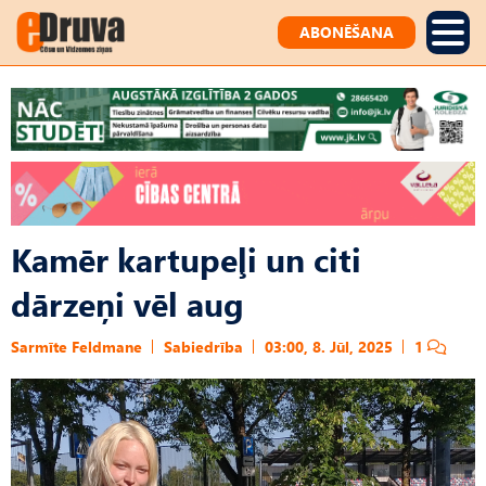
ABONĒŠANA
Kamēr kartupeļi un citi
dārzeņi vēl aug
Sarmīte Feldmane
Sabiedrība
03:00, 8. Jūl, 2025
1