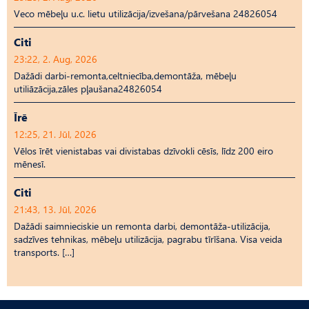
Veco mēbeļu u.c. lietu utilizācija/izvešana/pārvešana 24826054
Citi
23:22, 2. Aug, 2026
Dažādi darbi-remonta,celtniecība,demontāža, mēbeļu
utiliāzācija,zāles pļaušana24826054
Īrē
12:25, 21. Jūl, 2026
Vēlos īrēt vienistabas vai divistabas dzīvokli cēsīs, līdz 200 eiro
mēnesī.
Citi
21:43, 13. Jūl, 2026
Dažādi saimnieciskie un remonta darbi, demontāža-utilizācija,
sadzīves tehnikas, mēbeļu utilizācija, pagrabu tīrīšana. Visa veida
transports. […]