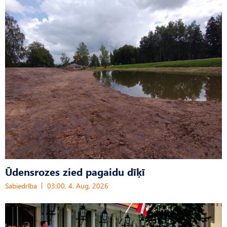
Ūdensrozes zied pagaidu dīķī
Sabiedrība
03:00, 4. Aug, 2026