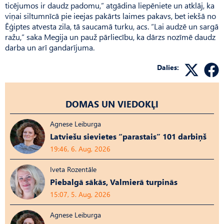
ticējumos ir daudz padomu,” atgādina liepēniete un atklāj, ka
viņai siltumnīcā pie ieejas pakārts laimes pakavs, bet iekšā no
Ēģiptes atvesta zila, tā saucamā turku, acs. “Lai audzē un sargā
ražu,” saka Megija un pauž pārliecību, ka dārzs nozīmē daudz
darba un arī ganda­rījuma.
Dalies:
DOMAS UN VIEDOKĻI
Agnese Leiburga
Latviešu sievietes “parastais” 101 darbiņš
19:46, 6. Aug, 2026
Iveta Rozentāle
Piebalgā sākās, Valmierā turpinās
15:07, 5. Aug, 2026
Agnese Leiburga