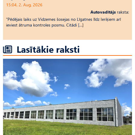
15:04, 2. Aug, 2026
Autovadītājs
raksta:
“Pēdējais laiks uz Vid­ze­mes šosejas no Līgatnes līdz Ieriķiem arī
ieviest ātruma kontroles posmu. Citādi […]
Lasītākie raksti