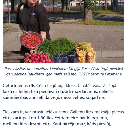
Pašas lasītas un audzētas. Liepēniete Megija Buša Cēsu tirgū piedāvā
gan dārziņā izaudzēto, gan mežā salasīto. FOTO: Sarmīte Feldmane
Ceturtdienas rīts Cēsu tirgū bija kluss. Ja citās vasarās šajā
laikā uz letēm tika piedāvāti dažādi mazdārziņos, nelielās
saimniecībās audzēti dārzeņi, meža veltes, šogad ne.
Tie, kam ir, var prasīt lielāku cenu. Gaileņu litrs maksāja piecus
eiro, kartupeļi no 1.80 līdz četriem eiro par kilogramu,
melleņu litrs desmit eiro. Kaut pircēju maz, kāds piestāj,