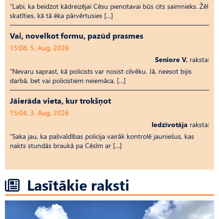
“Labi, ka beidzot kādreizējai Cēsu pienotavai būs cits saimnieks. Žēl
skatīties, kā tā ēka pārvērtusies […]
Vai, novelkot formu, pazūd prasmes
15:08, 5. Aug, 2026
Seniore V.
raksta:
“Nevaru saprast, kā policists var nosist cilvēku. Jā, neesot bijis
darbā, bet vai policistiem neiemāca, […]
Jāierāda vieta, kur trokšņot
15:04, 3. Aug, 2026
Iedzīvotāja
raksta:
“Saka jau, ka pašvaldības policija vairāk kontrolē jauniešus, kas
nakts stundās braukā pa Cēsīm ar […]
Lasītākie raksti