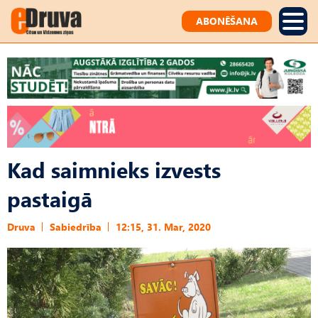
ABONĒŠANA
Kad saimnieks izvests
pastaigā
Druva
Sabiedrība
12:15, 31. Mar, 2020