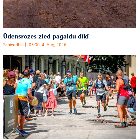
Ūdensrozes zied pagaidu dīķī
Sabiedrība
03:00, 4. Aug, 2026