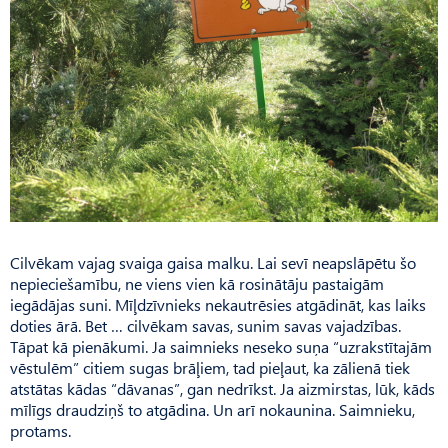
Cilvēkam vajag svaiga gaisa malku. Lai sevī neapslāpētu šo
nepieciešamību, ne viens vien kā rosinātāju pastaigām
iegādājas suni. Mīļdzīvnieks nekautrēsies atgādināt, kas laiks
doties ārā. Bet … cilvēkam savas, sunim savas vajadzības.
Tāpat kā pienākumi. Ja saimnieks neseko suņa “uzrakstītajām
vēstulēm” citiem sugas brāļiem, tad pieļaut, ka zālienā tiek
atstātas kādas “dāvanas”, gan nedrīkst. Ja aizmirstas, lūk, kāds
mīlīgs draudziņš to atgādina. Un arī nokaunina. Saimnieku,
protams.