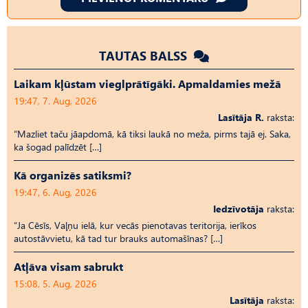
TAUTAS BALSS
Laikam kļūstam vieglprātīgāki. Apmaldamies mežā
19:47, 7. Aug, 2026
Lasītāja R.
raksta:
“Mazliet taču jāapdomā, kā tiksi laukā no meža, pirms tajā ej. Saka,
ka šogad palīdzēt […]
Kā organizēs satiksmi?
19:47, 6. Aug, 2026
Iedzīvotāja
raksta:
“Ja Cēsīs, Vaļņu ielā, kur vecās pienotavas teritorija, ierīkos
autostāvvietu, kā tad tur brauks automašīnas? […]
Atļāva visam sabrukt
15:08, 5. Aug, 2026
Lasītāja
raksta: