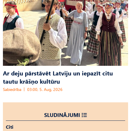
Ar deju pārstāvēt Latviju un iepazīt citu
tautu krāšņo kultūru
Sabiedrība
03:00, 5. Aug, 2026
SLUDINĀJUMI
Citi