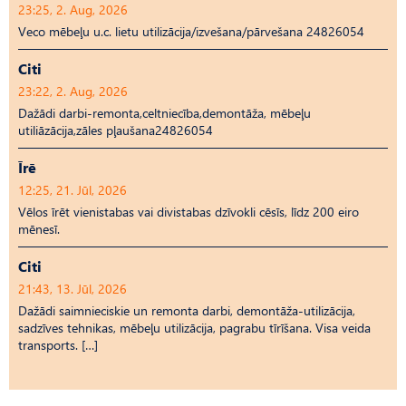
23:25, 2. Aug, 2026
Veco mēbeļu u.c. lietu utilizācija/izvešana/pārvešana 24826054
Citi
23:22, 2. Aug, 2026
Dažādi darbi-remonta,celtniecība,demontāža, mēbeļu
utiliāzācija,zāles pļaušana24826054
Īrē
12:25, 21. Jūl, 2026
Vēlos īrēt vienistabas vai divistabas dzīvokli cēsīs, līdz 200 eiro
mēnesī.
Citi
21:43, 13. Jūl, 2026
Dažādi saimnieciskie un remonta darbi, demontāža-utilizācija,
sadzīves tehnikas, mēbeļu utilizācija, pagrabu tīrīšana. Visa veida
transports. […]