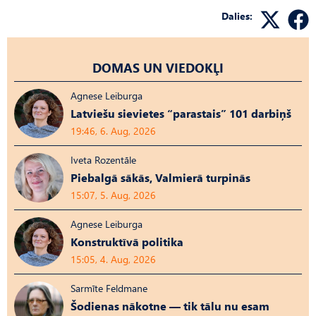
Dalies:
DOMAS UN VIEDOKĻI
Agnese Leiburga
Latviešu sievietes “parastais” 101 darbiņš
19:46, 6. Aug, 2026
Iveta Rozentāle
Piebalgā sākās, Valmierā turpinās
15:07, 5. Aug, 2026
Agnese Leiburga
Konstruktīvā politika
15:05, 4. Aug, 2026
Sarmīte Feldmane
Šodienas nākotne — tik tālu nu esam