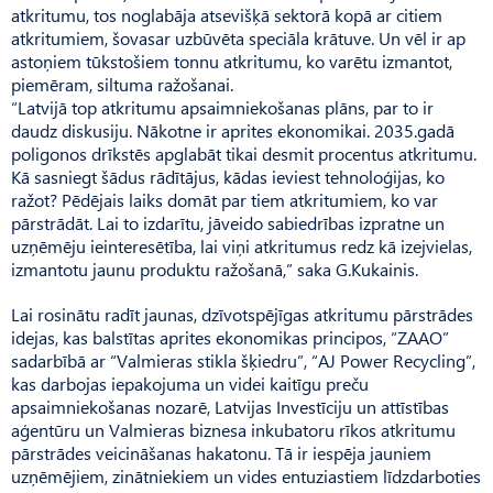
atkritumu, tos noglabāja atsevišķā sektorā kopā ar citiem
atkritumiem, šovasar uzbūvēta speciāla krātuve. Un vēl ir ap
astoņiem tūkstošiem tonnu atkritumu, ko varētu izmantot,
piemēram, siltuma ražošanai.
“Latvijā top atkritumu apsaimniekošanas plāns, par to ir
daudz diskusiju. Nākotne ir aprites ekonomikai. 2035.gadā
poligonos drīkstēs apglabāt tikai desmit procentus atkritumu.
Kā sasniegt šādus rādītājus, kādas ieviest tehnoloģijas, ko
ražot? Pēdējais laiks domāt par tiem atkritumiem, ko var
pārstrādāt. Lai to izdarītu, jāveido sabiedrības izpratne un
uzņēmēju ieinteresētība, lai viņi atkritumus redz kā izejvielas,
izmantotu jaunu produktu ražošanā,” saka G.Kukainis.
Lai rosinātu radīt jaunas, dzīvotspējīgas atkritumu pārstrādes
idejas, kas balstītas aprites ekonomikas principos, “ZAAO”
sadarbībā ar “Valmieras stikla šķiedru”, “AJ Power Recycling”,
kas darbojas iepakojuma un videi kaitīgu preču
apsaimniekošanas nozarē, Latvijas Investīciju un attīstības
aģentūru un Valmieras biznesa inkubatoru rīkos atkritumu
pārstrādes veicināšanas hakatonu. Tā ir iespēja jauniem
uzņēmējiem, zinātniekiem un vides entuziastiem līdzdarboties