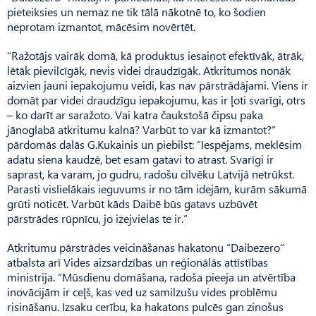
pieteiksies un nemaz ne tik tālā nākotnē to, ko šodien
neprotam izmantot, mācēsim novērtēt.
“Ražotājs vairāk domā, kā produktus iesaiņot efektīvāk, ātrāk,
lētāk pievilcīgāk, nevis videi draudzīgāk. Atkritumos nonāk
aizvien jauni iepakojumu veidi, kas nav pārstrādājami. Viens ir
domāt par videi draudzīgu iepakojumu, kas ir ļoti svarīgi, otrs
– ko darīt ar saražoto. Vai katra čaukstošā čipsu paka
jānoglabā atkritumu kalnā? Varbūt to var kā izmantot?”
pārdomās dalās G.Ku­­kai­nis un piebilst: “Iespē­jams, meklēsim
adatu siena kaudzē, bet esam gatavi to atrast. Svarīgi ir
saprast, ka varam, jo gudru, radošu cilvēku Latvijā netrūkst.
Pa­rasti vislielākais ieguvums ir no tām idejām, kurām sākumā
grūti noticēt. Varbūt kāds Daibē būs gatavs uzbūvēt
pārstrādes rūpnīcu, jo izejvielas te ir.”
Atkritumu pārstrādes veicināšanas hakatonu “Daibezero”
atbalsta arī Vides aizsardzības un reģionālās attīstības
ministrija. “Mūsdienu domāšana, radoša pie­eja un atvērtība
inovācijām ir ceļš, kas ved uz samilzušu vides problēmu
risināšanu. Izsaku cerību, ka hakatons pulcēs gan zinošus