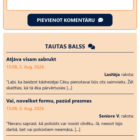
PIEVIENOT KOMENTĀRU
TAUTAS BALSS
Atļāva visam sabrukt
15:08, 5. Aug, 2026
Lasītāja
raksta:
“Labi, ka beidzot kādreizējai Cēsu pienotavai būs cits saimnieks. Žēl
skatīties, kā tā ēka pārvērtusies […]
Vai, novelkot formu, pazūd prasmes
15:08, 5. Aug, 2026
Seniore V.
raksta:
“Nevaru saprast, kā policists var nosist cilvēku. Jā, neesot bijis
darbā, bet vai policistiem neiemāca, […]