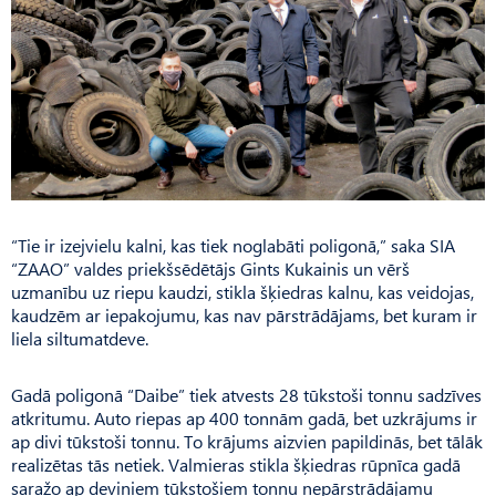
“Tie ir izejvielu kalni, kas tiek noglabāti poligonā,” saka SIA
“ZAAO” valdes priekšsēdētājs Gints Kukainis un vērš
uzmanību uz riepu kaudzi, stikla šķiedras kalnu, kas veidojas,
kaudzēm ar iepakojumu, kas nav pārstrādājams, bet kuram ir
liela siltumatdeve.
Gadā poligonā “Daibe” tiek atvests 28 tūkstoši tonnu sadzīves
atkritumu. Auto riepas ap 400 tonnām gadā, bet uzkrājums ir
ap divi tūkstoši tonnu. To krājums aizvien papildinās, bet tālāk
realizētas tās netiek. Valmieras stikla šķiedras rūpnīca gadā
saražo ap deviņiem tūkstošiem tonnu nepārstrādājamu