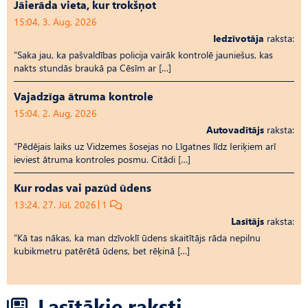
Jāierāda vieta, kur trokšņot
15:04, 3. Aug, 2026
Iedzīvotāja
raksta:
“Saka jau, ka pašvaldības policija vairāk kontrolē jauniešus, kas
nakts stundās braukā pa Cēsīm ar […]
Vajadzīga ātruma kontrole
15:04, 2. Aug, 2026
Autovadītājs
raksta:
“Pēdējais laiks uz Vid­ze­mes šosejas no Līgatnes līdz Ieriķiem arī
ieviest ātruma kontroles posmu. Citādi […]
Kur rodas vai pazūd ūdens
13:24, 27. Jūl, 2026
1
Lasītājs
raksta:
“Kā tas nākas, ka man dzīvoklī ūdens skaitītājs rāda nepilnu
kubikmetru patērētā ūdens, bet rēķinā […]
Lasītākie raksti