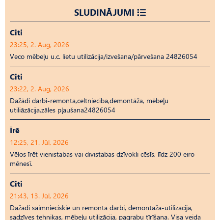
SLUDINĀJUMI
Citi
23:25, 2. Aug, 2026
Veco mēbeļu u.c. lietu utilizācija/izvešana/pārvešana 24826054
Citi
23:22, 2. Aug, 2026
Dažādi darbi-remonta,celtniecība,demontāža, mēbeļu
utiliāzācija,zāles pļaušana24826054
Īrē
12:25, 21. Jūl, 2026
Vēlos īrēt vienistabas vai divistabas dzīvokli cēsīs, līdz 200 eiro
mēnesī.
Citi
21:43, 13. Jūl, 2026
Dažādi saimnieciskie un remonta darbi, demontāža-utilizācija,
sadzīves tehnikas, mēbeļu utilizācija, pagrabu tīrīšana. Visa veida