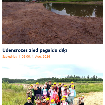
Ūdensrozes zied pagaidu dīķī
Sabiedrība
03:00, 4. Aug, 2026