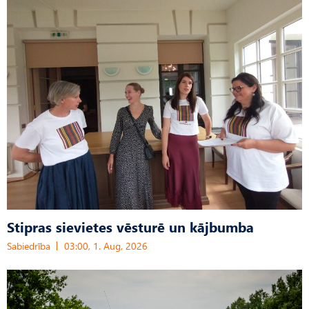
Stipras sievietes vēsturē un kājbumba
Sabiedrība
03:00, 1. Aug, 2026