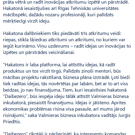
prāta vētrā un radīt inovācijas atkritumu izpētē un pārstrādē.
Hakatonā iesaistījušies arī Rīgas Tehniskās universitātes
mācībspēki, dažādu nozaru profesionāļi, kuri palīdzēs
mērķtiecīgi virzīt ideju.
Hakatona dalībniekiem tiks piedāvāti trīs atkritumu veidi:
riepas, stikla šķiedras atkritumi un atkritumi, no kuriem var
iegūt kurināmo. Viņu uzdevums – radīt idejas un inovācijas to
izpētes un pārstrādes veicināšanai.
“Hakatons ir laba platforma, lai attīstītu idejas, kā radīt
produktus un tos virzīt tirgū. Palīdzēs zinoši mentori, būs
mācības projektu rakstīšanā, biznesa plāna izstrādē. Ļoti bieži
tiek radītas idejas, tās novērtētas par labām, bet ar to arī viss
beidzas, jo nav finansējuma. Tiem, kuri iesaistīsies hakatonā
“Daibezero”, būs iespēja ideju tālāk attīstīt Valmieras biznesa
inkubatorā, piesaistīt finansējumu. Idejas ir jāīsteno. Aprites
ekonomikas problēmas risina visa pasaule, arī mums jārod
risinājumi,” saka Valmieras biznesa inkubatora vadītājs Jurģis
Prie­dītis.
“Daibezero” rīkotāji ir pārliecināti, ka interesentu komandas