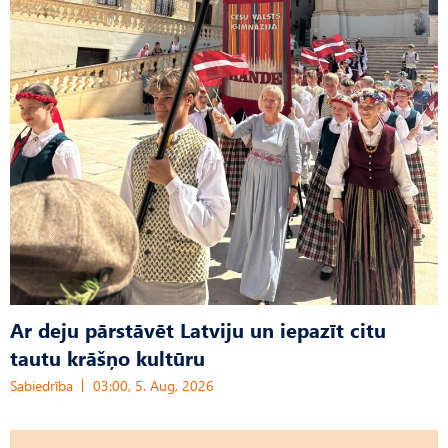
Ar deju pārstāvēt Latviju un iepazīt citu
tautu krāšņo kultūru
Sabiedrība
03:00, 5. Aug, 2026