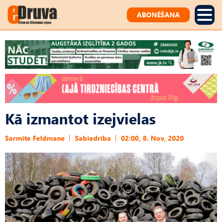
ABONĒŠANA
Kā izmantot izejvielas
Sarmīte Feldmane
Sabiedrība
02:00, 8. Nov, 2020