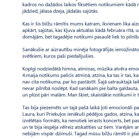
kadros no dažādos laikos fiksētiem notikumiem kādā no 
jādzied, jālasa dzeja, jādalās sajūtās.
Kas ir šis bilžu rāmītis mums katram, ikvienam lika ai
apkārt, sajūtas, kas kļuva aktuālas kādā februāra rītā, u
domājām, bet tagadējie notikumi pasaulē liek to pilnībā
Sanākušie ar aizrautību minēja fotogrāfijās iemūžināto
svētkiem, kuros paši piedalījušies.
Kopīgi nodziedātā himna, atmiņas, mūzika atvēra emoc
4.maija notikums palicis atmiņā, atzina, ka tas ir tas, k
nav cita notikuma, par ko pastāstīt. Šajā satrauktajā la
nevar pilnībā noslēpt. Kad sanākam pie balta galdaut
un plūst pāri malām. Man šķiet, skaistākie notikumi ir ti
Tas bija piezemēts un tajā pašā laikā ļoti emocionāli p
Laura, kuri Priekuļos ienākuši pēdējos gados, atzina, ka 
izvēlētais formāts, ka nenotiek ierasts koncerts, bet p
un te bija iespēja vēlreiz atskatīties uz tiem. Varējām 
nebijām vispār dzimuši. Tagad mūsu bilžu rāmītī ir pl