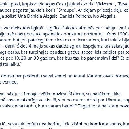
svētki, proti, kopkorī vienojās Cēsu jauktais koris “Vidzeme”, “Beve
aupes pagasta jauktais koris “Straupe”. Ar dejām priecēja deju ko
āja solisti Una Daniela Aizgale, Daniels Pelnēns, Ivo Aizgalis.
tnieks Atis Egliņš – Eglītis. Daloties atmiņās par Latviju, viņš a
ju, taču tas netraucē apzināties notikuma nozīmību: “Kopš 1990
aram būt ļoti pateicīgi tām sievām un tiem vīriem, kuri tolaik bij
– darīt! Šķiet, 4.maijs sākās daudz agrāk, iespējams, tas sākās jau
s darbs, kas turpinājās daudzus gadus, tāpēc liels paldies par t
s pēc 10, 20 un 30 gadiem, kas būs tas, ko paņemsim līdzi? Es ce
istu laiku.”
ka domāt par piederību savai zemei un tautai. Katram savas domas
 vērtību.
ņi sāk just 4.maija svētku nozīmi. Šī diena, šis pasākums lika
mē sava neatkarīga valsts. Jā, viņi no mums dzird par Ukrainu, sap
su valsts neatkarību, kuru varam baudīt? Tagad to tā pa īstam nov
vērtēt savulaik iegūtu neatkarību, liek izkāpt no komforta zonas, k