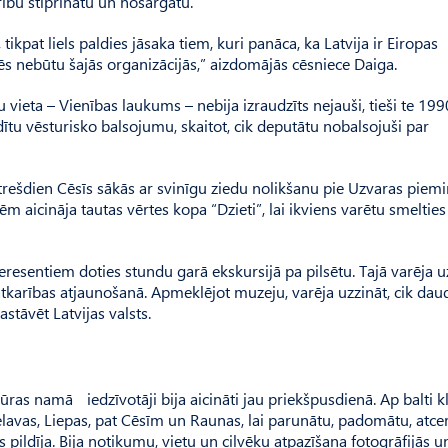
rību stiprinātu un nosargātu.
tikpat liels paldies jāsaka tiem, kuri panāca, ka Latvija ir Eiropas
s nebūtu šajās organizācijās,” aizdomājās cēsniece Daiga.
vieta – Vienības laukums – nebija izraudzīts nejauši, tieši te 19
dītu vēsturisko balsojumu, skaitot, cik deputātu nobalsojuši par
trešdien Cēsīs sākās ar svinīgu ziedu nolikšanu pie Uzvaras piemi
 aicināja tautas vērtes kopa “Dzieti”, lai ikviens varētu smeltie
esentiem doties stundu garā ekskursijā pa pilsētu. Tajā varēja uz
eatkarības atjaunošanā. Apmeklējot muzeju, varēja uzzināt, cik daud
stāvēt Latvijas valsts.
ras namā iedzīvotāji bija aicināti jau priekšpusdienā. Ap balti k
lavas, Liepas, pat Cēsīm un Raunas, lai parunātu, padomātu, atcer
pildīja. Bija notikumu, vietu un cilvēku atpazīšana fotogrāfijās u