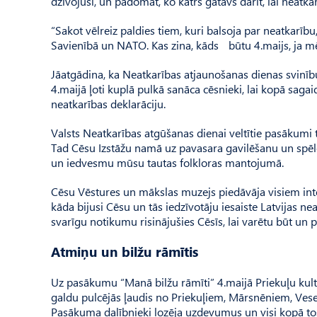
dzīvojuši, un padomāt, ko katrs gatavs darīt, lai neatka
“Sakot vēlreiz paldies tiem, kuri balsoja par neatkarību, 
Savienībā un NATO. Kas zina, kāds būtu 4.maijs, ja mē
Jāatgādina, ka Neatkarības atjaunošanas dienas svinību 
4.maijā ļoti kuplā pulkā sanāca cēsnieki, lai kopā sagai
neatkarības deklarāciju.
Valsts Neatkarības atgūšanas dienai veltītie pasākumi 
Tad Cēsu Izstāžu namā uz pavasara gavilēšanu un spēlēm
un iedvesmu mūsu tautas folkloras mantojumā.
Cēsu Vēstures un mākslas muzejs piedāvāja visiem inter
kāda bijusi Cēsu un tās iedzīvotāju iesaiste Latvijas n
svarīgu notikumu risinājušies Cēsīs, lai varētu būt un pa
Atmiņu un bilžu rāmītis
Uz pasākumu “Manā bilžu rāmīti” 4.maijā Priekuļu kultū
galdu pulcējās ļaudis no Priekuļiem, Mārsnēniem, Vese
Pasā­kuma dalībnieki lozēja uzdevumus un visi kopā tos 