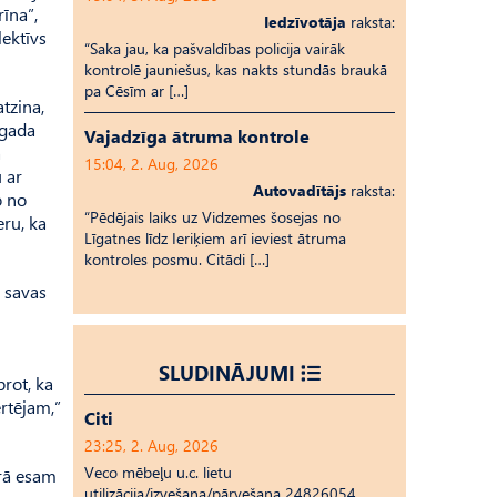
rīna”,
Iedzīvotāja
raksta:
lektīvs
“Saka jau, ka pašvaldības policija vairāk
kontrolē jauniešus, kas nakts stundās braukā
pa Cēsīm ar […]
tzina,
.gada
Vajadzīga ātruma kontrole
a
15:04, 2. Aug, 2026
 ar
Autovadītājs
raksta:
o no
“Pēdējais laiks uz Vid­ze­mes šosejas no
ru, ka
Līgatnes līdz Ieriķiem arī ieviest ātruma
kontroles posmu. Citādi […]
, savas
SLUDINĀJUMI
rot, ka
ērtējam,”
Citi
23:25, 2. Aug, 2026
Veco mēbeļu u.c. lietu
urā esam
utilizācija/izvešana/pārvešana 24826054