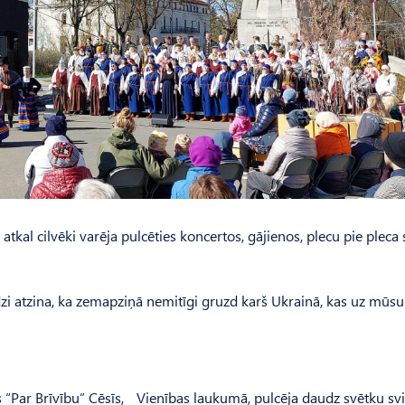
tkal cilvēki varēja pulcēties koncertos, gājienos, plecu pie pleca
audzi atzina, ka zemapziņā nemitīgi gruzd karš Ukrainā, kas uz mūsu
 “Par Brīvību” Cēsīs, Vienības laukumā, pulcēja daudz svētku svi