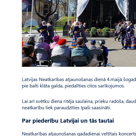
Latvijas Neatkarības atjaunošanas dienā 4.maijā šogad a
pie balti klāta galda, piedalīties citos sarīkojumos.
Lai arī svētku diena ritēja sau­laina, prieku radoša, d
neatkarību liek paraudzīties īpaši saasināti.
Par piederību Latvijai un tās tautai
Neatkarības atjaunošanas gadadienai veltītais koncerts