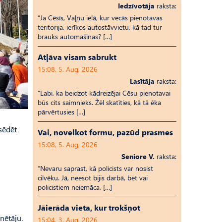
Iedzīvotāja
raksta:
“Ja Cēsīs, Vaļņu ielā, kur vecās pienotavas
teritorija, ierīkos autostāvvietu, kā tad tur
brauks automašīnas? […]
Atļāva visam sabrukt
15:08, 5. Aug, 2026
Lasītāja
raksta:
“Labi, ka beidzot kādreizējai Cēsu pienotavai
būs cits saimnieks. Žēl skatīties, kā tā ēka
pārvērtusies […]
 sēdēt
Vai, novelkot formu, pazūd prasmes
15:08, 5. Aug, 2026
Seniore V.
raksta:
“Nevaru saprast, kā policists var nosist
cilvēku. Jā, neesot bijis darbā, bet vai
policistiem neiemāca, […]
Jāierāda vieta, kur trokšņot
nētāju.
15:04, 3. Aug, 2026