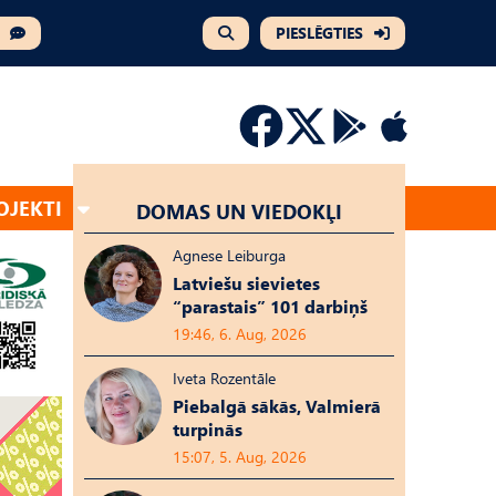
PIESLĒGTIES
OJEKTI
DOMAS UN VIEDOKĻI
Agnese Leiburga
Latviešu sievietes
“parastais” 101 darbiņš
19:46, 6. Aug, 2026
Iveta Rozentāle
Piebalgā sākās, Valmierā
turpinās
15:07, 5. Aug, 2026