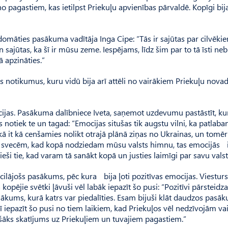
pagastiem, kas ietilpst Priekuļu apvienības pārvaldē. Kopīgi bij
zdomāties pasākuma vadītāja Inga Cipe: “Tās ir sajūtas par cilvēki
n sajūtas, ka šī ir mūsu zeme. Iespējams, līdz šim par to tā īsti ne
 apzināties.”
s notikumus, kuru vidū bija arī attēli no vairākiem Priekuļu nova
ijas. Pasākuma dalībniece Iveta, saņemot uzdevumu pastāstīt, ku
as notiek te un tagad: “Emocijas situšas tik augstu vilni, ka patlab
ikā it kā cenšamies nolikt otrajā plānā ziņas no Ukrainas, un tomēr
a, svecēm, kad kopā nodziedam mūsu valsts himnu, tas emocijās 
eši tie, kad varam tā sanākt kopā un justies laimīgi par savu valsti
acilājošs pasākums, pēc kura bija ļoti pozitīvas emocijas. Viestur
kopējie svētki ļāvuši vēl labāk iepazīt šo pusi: “Pozitīvi pārsteidza
asākums, kurā katrs var piedalīties. Esam bijuši klāt daudzos pasā
arī iepazīt šo pusi no tiem laikiem, kad Priekuļos vēl nedzīvojām va
ašāks skatījums uz Priekuļiem un tuvajiem pagastiem.”