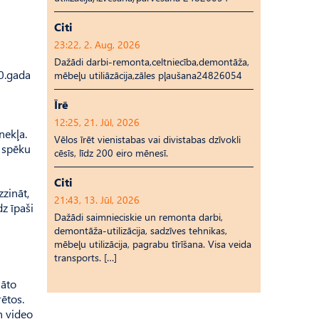
Citi
23:22, 2. Aug, 2026
Dažādi darbi-remonta,celtniecība,demontāža,
90.gada
mēbeļu utiliāzācija,zāles pļaušana24826054
Īrē
12:25, 21. Jūl, 2026
nekļa.
Vēlos īrēt vienistabas vai divistabas dzīvokli
s spēku
cēsīs, līdz 200 eiro mēnesī.
Citi
zināt,
21:43, 13. Jūl, 2026
z īpaši
Dažādi saimnieciskie un remonta darbi,
demontāža-utilizācija, sadzīves tehnikas,
mēbeļu utilizācija, pagrabu tīrīšana. Visa veida
transports. […]
lāto
ētos.
n video