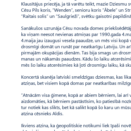
Klausītājus priecēja, ja tā varētu teikt, mazie Dziesmu 
Cēsu Pils koris, “Wenden”, senioru koris “Ābele” un Str
“Raitais solis” un “Saulgrieži”, svētku gaisotni papildin
Sanākušos uzrunāja Cēsu novada domes priekšsēdētāja vie
ka viņam neesot nevienas atmiņas par 1990.gada 4.mai
4.maija jau izaugusi vesela paaudze, un mēs visi kopā v
drosmīgi domāt un runāt par neatkarīgu Latviju. Un arī 
pirmajām okupācijas dienām. Tas bija smags un drosmīg
manas un nākamās paaudzes. Kādu šo laiku atcerēsimie
mēs šo laiku atcerēsimies kā ļoti drosmīgu laiku, kā ska
Koncertā skanēja latviski smeldzīgas dziesmas, kas li
atziņas, bet visiem kopā domas par neatkarības milzīgo
“Atnācām visa ģimene, kopā ar abiem bērniem, lai arī vi
aizdomāties, kā bērniem pastāstīsim, ko patiesībā nozī
tur notiek kas slikts, bet kā salikt kopā šo karu un mū
atzina cēsnieks Aldis.
Ikviens atzina, ka ģeopolitiskie notikumi liek īpaši no