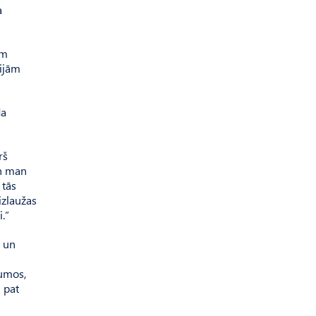
a
em
bijām
da
rš
an man
 tās
izlaužas
.”
s un
kumos,
i pat