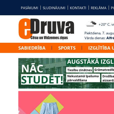
PASĀKUMI
SLUDINĀJUMI
KONTAKTI
REKLĀMA
P
+20° C, vē
Piektdiena, 7. augu
Vārda dienas:
Alfr
SABIEDRĪBA
SPORTS
IZGLĪTĪBA 