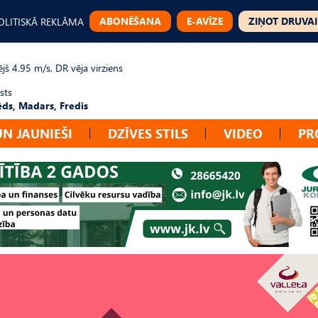
ABONĒŠANA
E-AVĪZE
ZIŅOT DRUVAI
OLITISKĀ REKLĀMA
jš 4.95 m/s, DR vēja virziens
sts
ēds, Madars, Fredis
UN JAUNIEŠI
DZĪVES STILS
VIDEO
PR