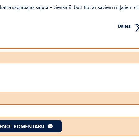
 katrā saglabājas sajūta – vienkārši būt! Būt ar saviem mīļajiem ci
Dalies:
IENOT KOMENTĀRU