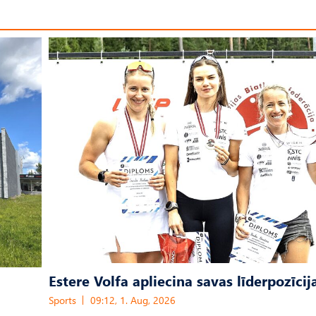
Estere Volfa apliecina savas līderpozīcij
Sports
09:12, 1. Aug, 2026