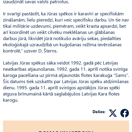
izaudzināt savas valsts patriotus.
Ir svarīgi pastāstīt, ka Jūras spēkos ir karavīri ar specifiskām
zināšanām, lielu pieredzi, kuri veic specifisku darbu. Un tie nav
tikai militārie uzdevumi, piemēram, veikt krasta apsardzi, bet
arī koordinēt un veikt cilvēku meklēšanas un glābšanas
darbus jūrā, likvidēt jūrā notikušo avāriju sekas, piedalīties
ekoloģiskajā uzraudzībā un kuģošanas režīma ievērošanas
kontrolē,” uzsver D. Šterns.
Latvijas Jūras spēkus sāka veidot 1992. gadā pēc Latvijas
neatkarības atjaunošanas. 1992. gada 11. aprīlī notika svinīga
karoga pacelšana uz pirmā atjaunotās flotes karakuģa “Sams”.
Šis datums tiek uzskatīts par Latvijas Jūras spēku atdzimšanas
dienu. 1995. gada 11. aprīlī svinīgos apstākļos Jūras spēki
atguva brīnumainā kārtā saglabājušos Latvijas Kara flotes
karogu.
Dalies: