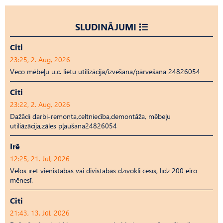
SLUDINĀJUMI
Citi
23:25, 2. Aug, 2026
Veco mēbeļu u.c. lietu utilizācija/izvešana/pārvešana 24826054
Citi
23:22, 2. Aug, 2026
Dažādi darbi-remonta,celtniecība,demontāža, mēbeļu
utiliāzācija,zāles pļaušana24826054
Īrē
12:25, 21. Jūl, 2026
Vēlos īrēt vienistabas vai divistabas dzīvokli cēsīs, līdz 200 eiro
mēnesī.
Citi
21:43, 13. Jūl, 2026