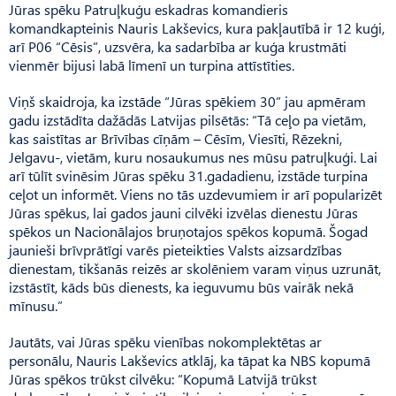
Jūras spēku Patruļkuģu eskadras komandieris
komandkapteinis Nauris Lakševics, kura pakļautībā ir 12 kuģi,
arī P06 “Cēsis”, uzsvēra, ka sadarbība ar kuģa krustmāti
vienmēr bijusi labā līmenī un turpina attīstīties.
Viņš skaidroja, ka izstāde “Jūras spēkiem 30” jau apmēram
gadu izstādīta dažādās Latvijas pilsētās: “Tā ceļo pa vietām,
kas saistītas ar Brīvības cīņām – Cē­sīm, Viesīti, Rēzekni,
Jelgavu-, vietām, kuru nosaukumus nes mūsu patruļkuģi. Lai
arī tūlīt svinēsim Jūras spēku 31.gadadienu, izstāde turpina
ceļot un informēt. Viens no tās uzdevumiem ir arī popularizēt
Jūras spēkus, lai gados jauni cilvēki izvēlas dienestu Jūras
spēkos un Nacionālajos bruņotajos spēkos kopumā. Šogad
jaunieši brīvprātīgi varēs pieteikties Valsts aizsardzības
dienestam, tikšanās reizēs ar skolēniem varam viņus uzrunāt,
izstāstīt, kāds būs dienests, ka ieguvumu būs vairāk nekā
mīnusu.”
Jautāts, vai Jūras spēku vienības nokomplektētas ar
personālu, Nauris Lakševics atklāj, ka tāpat ka NBS kopumā
Jūras spēkos trūkst cilvēku: “Kopumā Latvijā trūkst