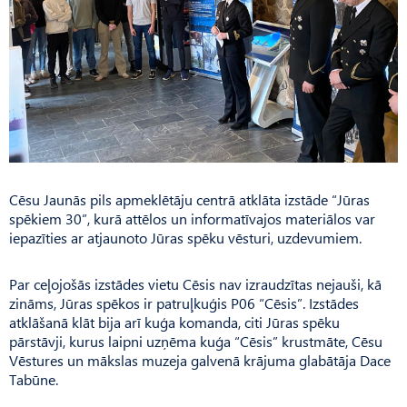
Cēsu Jaunās pils apmeklētāju centrā atklāta izstāde “Jūras
spēkiem 30”, kurā attēlos un informatīvajos materiālos var
iepazīties ar atjaunoto Jūras spēku vēsturi, uzdevumiem.
Par ceļojošās izstādes vietu Cēsis nav izraudzītas nejauši, kā
zināms, Jūras spēkos ir patruļkuģis P06 “Cēsis”. Izstādes
atklāšanā klāt bija arī kuģa komanda, citi Jūras spēku
pārstāvji, kurus laipni uzņēma kuģa “Cēsis” krustmāte, Cēsu
Vēstures un mākslas muzeja galvenā krājuma glabātāja Dace
Tabūne.