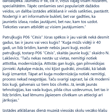
darbaspēka. Jauniešu ir tik, cik ir, viņus vajag visām nozarēm,
specialitātēm. Tāpēc cenšamies sevi popularizēt dažādos
veidos, un dalība izstādes atklāšanā ir veids satikties, pastāstīt.
Noderīgi ir arī informatīvie bukleti, bet var gadīties, ka
jaunietis izlasa, rodas jautājumi, bet nav, kam tos uzdot.
Tiekoties varam atbildēt uz visiem jautājumiem.”
Patruļkuģis P06 “Cēsis” Jūras spēkos ir jau vairāk nekā desmit
gadus, tas ir jauns vai vecs kuģis? “Kuģa mūžs vidēji ir 40
gadi, un līdz brīdim, kamēr nebūs jauni kuģi, esošie
patruļkuģi, to­starp P06 “Cēsis”, skaitās jaunie kuģi,” skaidro N.
Lakševics. “Taču nekas nestāv uz vietas, nemitīgi notiek
attīstība, modernizācija. Attīstās gan kuģis, gan pilnveidojas
jūrnieki. Apkalpe mācās, visi kļūst gudrāki, zinošāki, kā labāk
kuģi izmantot. Tāpat arī kuģa modernizācija notiek nemitīgi,
process nekad neapstājas. Taču svarīgi saprast, lai cik moderni
būs kuģi, galvenais uz tiem būs cilvēks. Jā, ienāk jaunās
tehnoloģijas, kas vada kuģus, pilda citus uzdevumus, bet tas ir
līdz brīdim, kad lēmums jāpieņem cilvēkam un attiecīgi arī
jārīkojas.”
Izstādes atklāšanas dienā muzejā viesojās skolu vecāko klašu