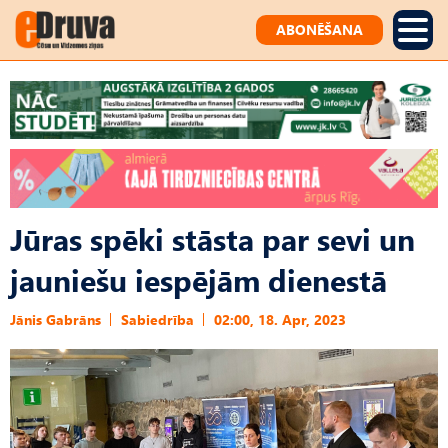
ABONĒŠANA
Jūras spēki stāsta par sevi un
jauniešu iespējām dienestā
Jānis Gabrāns
Sabiedrība
02:00, 18. Apr, 2023