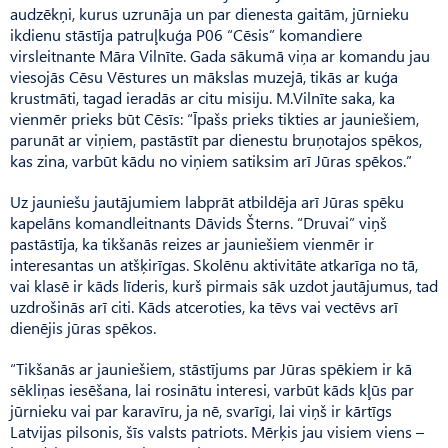
audzēkņi, kurus uzrunāja un par dienesta gaitām, jūrnieku
ikdienu stāstīja patruļkuģa P06 “Cēsis” komandiere
virsleitnante Māra Vilnīte. Gada sākumā viņa ar komandu jau
viesojās Cēsu Vēstures un mākslas muzejā, tikās ar kuģa
krustmāti, tagad ieradās ar citu misiju. M.Vilnīte saka, ka
vienmēr prieks būt Cēsīs: “Īpašs prieks tikties ar jauniešiem,
parunāt ar viņiem, pastāstīt par dienestu bruņotajos spēkos,
kas zina, varbūt kādu no viņiem satiksim arī Jūras spēkos.”
Uz jauniešu jautājumiem labprāt atbildēja arī Jūras spēku
kapelāns komandleitnants Dāvids Šterns. “Druvai” viņš
pastāstīja, ka tikšanās reizes ar jauniešiem vienmēr ir
interesantas un atšķirīgas. Skolēnu aktivitāte atkarīga no tā,
vai klasē ir kāds līderis, kurš pirmais sāk uzdot jautājumus, tad
uzdrošinās arī citi. Kāds atceroties, ka tēvs vai vectēvs arī
dienējis jūras spēkos.
“Tikšanās ar jauniešiem, stāstījums par Jūras spēkiem ir kā
sēkliņas iesēšana, lai rosinātu interesi, varbūt kāds kļūs par
jūrnieku vai par karavīru, ja nē, svarīgi, lai viņš ir kārtīgs
Latvijas pilsonis, šīs valsts patriots. Mērķis jau visiem viens –