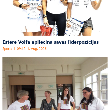
Estere Volfa apliecina savas līderpozīcijas
Sports
09:12, 1. Aug, 2026