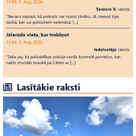
15:08, 5. Aug, 2026
Seniore V.
raksta:
“Nevaru saprast, kā policists var nosist cilvēku. Jā, neesot bijis
darbā, bet vai policistiem neiemāca, […]
Jāierāda vieta, kur trokšņot
15:04, 3. Aug, 2026
Iedzīvotāja
raksta:
“Saka jau, ka pašvaldības policija vairāk kontrolē jauniešus, kas
nakts stundās braukā pa Cēsīm ar […]
Lasītākie raksti