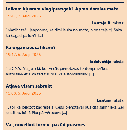
Laikam kļūstam vieglprātīgāki. Apmaldamies mežā
19:47, 7. Aug, 2026
Lasītāja R.
raksta:
“Mazliet taču jāapdomā, kā tiksi laukā no meža, pirms tajā ej. Saka,
ka šogad palīdzēt […]
Kā organizēs satiksmi?
19:47, 6. Aug, 2026
Iedzīvotāja
raksta:
“Ja Cēsīs, Vaļņu ielā, kur vecās pienotavas teritorija, ierīkos
autostāvvietu, kā tad tur brauks automašīnas? […]
Atļāva visam sabrukt
15:08, 5. Aug, 2026
Lasītāja
raksta:
“Labi, ka beidzot kādreizējai Cēsu pienotavai būs cits saimnieks. Žēl
skatīties, kā tā ēka pārvērtusies […]
Vai, novelkot formu, pazūd prasmes