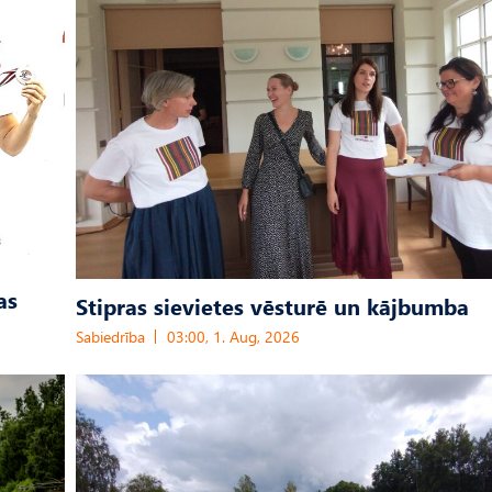
as
Stipras sievietes vēsturē un kājbumba
Sabiedrība
03:00, 1. Aug, 2026