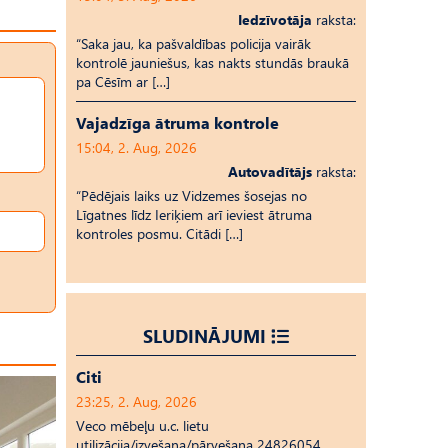
Iedzīvotāja
raksta:
“Saka jau, ka pašvaldības policija vairāk
kontrolē jauniešus, kas nakts stundās braukā
pa Cēsīm ar […]
Vajadzīga ātruma kontrole
15:04, 2. Aug, 2026
Autovadītājs
raksta:
“Pēdējais laiks uz Vid­ze­mes šosejas no
Līgatnes līdz Ieriķiem arī ieviest ātruma
kontroles posmu. Citādi […]
SLUDINĀJUMI
Citi
23:25, 2. Aug, 2026
Veco mēbeļu u.c. lietu
utilizācija/izvešana/pārvešana 24826054