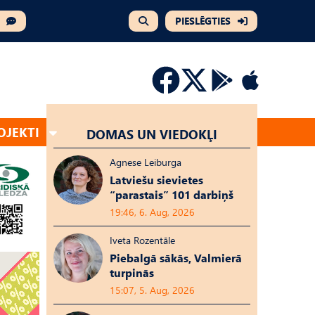
PIESLĒGTIES
OJEKTI
DOMAS UN VIEDOKĻI
Agnese Leiburga
Latviešu sievietes
“parastais” 101 darbiņš
19:46, 6. Aug, 2026
Iveta Rozentāle
Piebalgā sākās, Valmierā
turpinās
15:07, 5. Aug, 2026