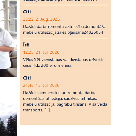
Citi
23:22, 2. Aug, 2026
Dažādi darbi-remonta,celtniecība,demontāža,
mēbeļu utiliāzācija,zāles pļaušana24826054
Īrē
12:25, 21. Jūl, 2026
Vēlos īrēt vienistabas vai divistabas dzīvokli
cēsīs, līdz 200 eiro mēnesī.
Citi
21:43, 13. Jūl, 2026
Dažādi saimnieciskie un remonta darbi,
demontāža-utilizācija, sadzīves tehnikas,
mēbeļu utilizācija, pagrabu tīrīšana. Visa veida
transports. […]