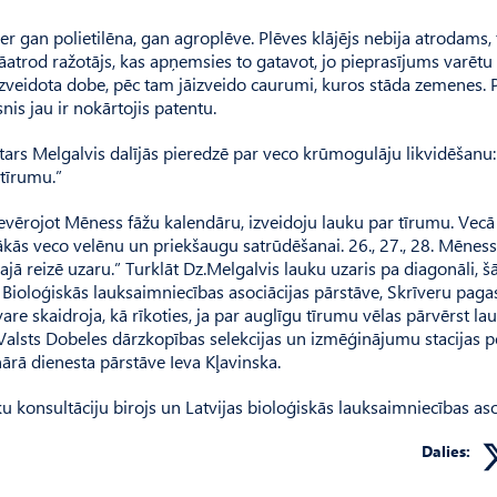
er gan polietilēna, gan agroplēve. Plēves klājējs nebija atrodams, 
 jāatrod ražotājs, kas apņemsies to gatavot, jo pieprasījums varētu
kad izveidota dobe, pēc tam jāizveido caurumi, kuros stāda zemenes. 
is jau ir nokārtojis patentu.
ars Melgalvis dalījās pieredzē par veco krūmogulāju likvidēšanu:
 tīrumu.”
„Ievērojot Mēness fāžu kalendāru, izveidoju lauku par tīrumu. Vec
labākās veco velēnu un priekšaugu satrūdēšanai. 26., 27., 28. Mēnes
ajā reizē uzaru.” Turklāt Dz.Melgalvis lauku uzaris pa diagonāli, š
s Bioloģiskās lauksaimniecības asociācijas pārstāve, Skrīveru paga
 skaidroja, kā rīkoties, ja par auglīgu tīrumu vēlas pārvērst lau
rī Valsts Dobeles dārzkopības selekcijas un izmēģinājumu stacijas p
nārā dienesta pārstāve Ieva Kļavinska.
konsultāciju birojs un Latvijas bioloģiskās lauksaimniecības asoc
Dalies: