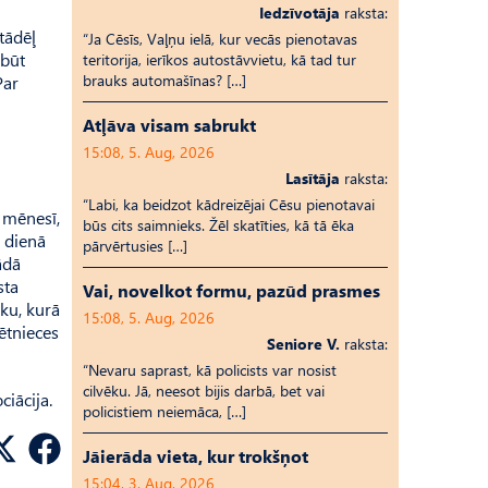
Iedzīvotāja
raksta:
tādēļ
“Ja Cēsīs, Vaļņu ielā, kur vecās pienotavas
 būt
teritorija, ierīkos autostāvvietu, kā tad tur
brauks automašīnas? […]
Par
Atļāva visam sabrukt
15:08, 5. Aug, 2026
Lasītāja
raksta:
“Labi, ka beidzot kādreizējai Cēsu pienotavai
ā mēnesī,
būs cits saimnieks. Žēl skatīties, kā tā ēka
s dienā
pārvērtusies […]
ādā
sta
Vai, novelkot formu, pazūd prasmes
ku, kurā
15:08, 5. Aug, 2026
ētnieces
Seniore V.
raksta:
“Nevaru saprast, kā policists var nosist
cilvēku. Jā, neesot bijis darbā, bet vai
iācija.
policistiem neiemāca, […]
Jāierāda vieta, kur trokšņot
15:04, 3. Aug, 2026