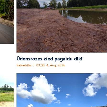
Ūdensrozes zied pagaidu dīķī
Sabiedrība
03:00, 4. Aug, 2026