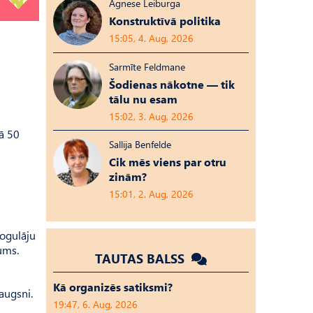
Agnese Leiburga
Konstruktīvā politika
15:05, 4. Aug, 2026
Sarmīte Feldmane
Šodienas nākotne — tik
tālu nu esam
15:02, 3. Aug, 2026
kā 50
Sallija Benfelde
Cik mēs viens par otru
zinām?
15:01, 2. Aug, 2026
mogulāju
ums.
TAUTAS BALSS
Kā organizēs satiksmi?
augsni.
19:47, 6. Aug, 2026