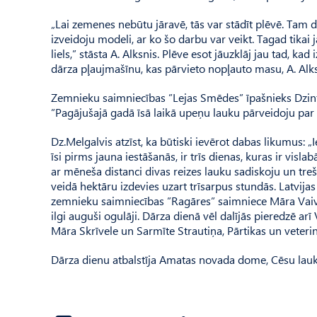
„Lai zemenes nebūtu jāravē, tās var stādīt plēvē. Tam d
izveidoju modeli, ar ko šo darbu var veikt. Tagad tikai
liels,” stāsta A. Alksnis. Plēve esot jāuzklāj jau tad, 
dārza pļaujmašīnu, kas pārvieto nopļauto masu, A. Alksn
Zemnieku saimniecības ”Lejas Smēdes” īpašnieks Dzint
”Pagājušajā gadā īsā laikā upeņu lauku pārveidoju par
Dz.Melgalvis atzīst, ka būtiski ievērot dabas likumus: 
īsi pirms jauna iestāšanās, ir trīs dienas, kuras ir vis
ar mēneša distanci divas reizes lauku sadiskoju un treš
veidā hektāru izdevies uzart trīsarpus stundās. Latvija
zemnieku saimniecības ”Ragāres” saimniece Māra Vaivare
ilgi auguši ogulāji. Dārza dienā vēl dalījās pieredzē a
Māra Skrīvele un Sarmīte Strautiņa, Pārtikas un veteri
Dārza dienu atbalstīja Amatas novada dome, Cēsu lauku 