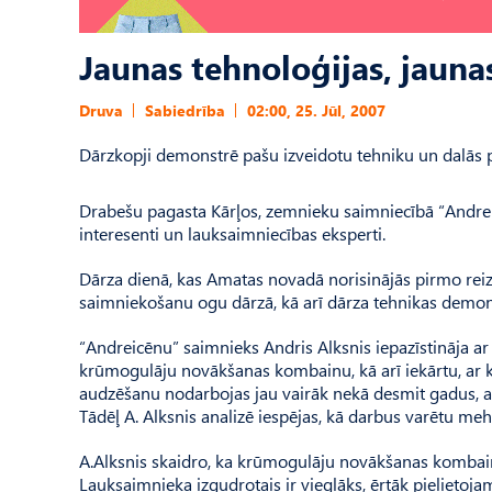
Jaunas tehnoloģijas, jauna
Druva
Sabiedrība
02:00, 25. Jūl, 2007
Dārzkopji demonstrē pašu izveidotu tehniku un dalās 
Drabešu pagasta Kārļos, zemnieku saimniecībā “Andreicē
interesenti un lauksaimniecības eksperti.
Dārza dienā, kas Amatas novadā norisinājās pirmo reiz
saimniekošanu ogu dārzā, kā arī dārza tehnikas demon
“Andreicēnu” saimnieks Andris Alksnis iepazīstināja ar 
krūmogulāju novākšanas kombainu, kā arī iekārtu, ar k
audzēšanu nodarbojas jau vairāk nekā desmit gadus, a
Tādēļ A. Alksnis analizē iespējas, kā darbus varētu meh
A.Alksnis skaidro, ka krūmogulāju novākšanas kombains
Lauksaimnieka izgudrotais ir vieglāks, ērtāk pielietoja