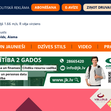
ABONĒŠANA
E-AVĪZE
ZIŅOT DRUVAI
OLITISKĀ REKLĀMA
jš 1.66 m/s, R vēja virziens
gusts
lds, Aisma
UN JAUNIEŠI
DZĪVES STILS
VIDEO
PR