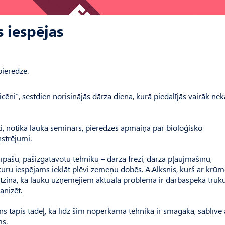
s iespējas
pieredzē.
ni”, sestdien norisinājās dārza diena, kurā piedalījās vairāk ne
i, notika lauka seminārs, pieredzes apmaiņa par bioloģisko
strējumi.
īpašu, pašizgatavotu tehniku – dārza frēzi, dārza pļaujmašīnu,
uru iespējams ieklāt plēvi zemeņu dobēs. A.Alksnis, kurš ar krū
tzina, ka lauku uzņēmējiem aktuāla problēma ir darbaspēka trūk
anizēt.
 tapis tādēļ, ka līdz šim nopērkamā tehnika ir smagāka, sablīvē 
ms.