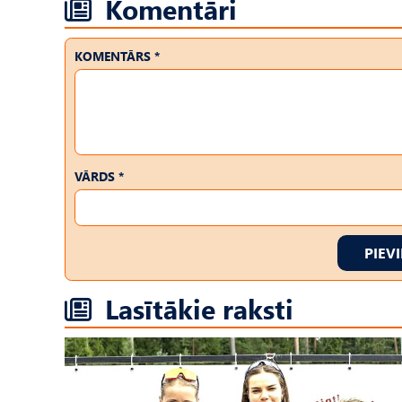
Komentāri
KOMENTĀRS *
VĀRDS *
PIEV
Lasītākie raksti