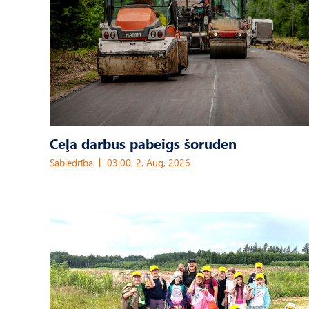
Ceļa darbus pabeigs šoruden
Sabiedrība
03:00, 2. Aug, 2026