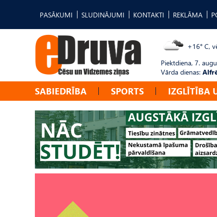
PASĀKUMI
SLUDINĀJUMI
KONTAKTI
REKLĀMA
P
+16° C, vē
Piektdiena, 7. augu
Vārda dienas:
Alfr
SABIEDRĪBA
SPORTS
IZGLĪTĪBA 