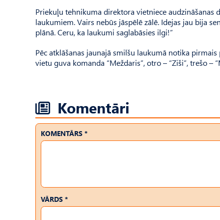
Priekuļu tehnikuma direktora vietniece audzināšanas da
laukumiem. Vairs nebūs jāspēlē zālē. Idejas jau bija sen
plānā. Ceru, ka laukumi saglabāsies ilgi!”
Pēc atklāšanas jaunajā smilšu laukumā notika pirmais 
vietu guva komanda “Meždaris”, otro – “Ziši”, trešo – “
Komentāri
KOMENTĀRS *
VĀRDS *