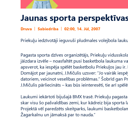
Jaunas sporta perspektīva
Druva
Sabiedrība
02:00, 14. Jūl, 2007
Priekuļu iedzīvotāji ieguvuši pludmales volejbola lauku
Pagasta sporta dzīves organizētājs, Priekuļu vidusskola
jāizdara izvēle – noasfaltēt pusi basketbola laukuma vai
apsverot, ka iespēja spēlēt basketbolu Priekuļos jau ir
Domājot par jaunatni, J.Mičulis uzsver: “Jo vairāk iesp
datoriem, veicinot veselības problēmas.” Šobrīd gan P
J.Mičulis pārliecināts – kas būs ieinteresēti, tie arī spēl
Laukumi iekārtoti bijušajā BMX trasē. Priekuļu pagasta
skar visu šo pašvaldības zemi, kur kādreiz bija sporta 
Projektā vēl paredzēts skeitparks, laukumi basketbola
Žagarkalnu un jāmaksā par to nauda.”