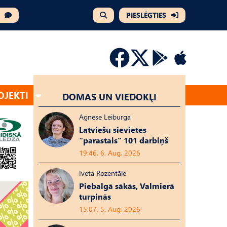
PIESLĒGTIES
OJEKTI
DOMAS UN VIEDOKĻI
Agnese Leiburga
Latviešu sievietes
“parastais” 101 darbiņš
19:46, 6. Aug, 2026
Iveta Rozentāle
Piebalgā sākās, Valmierā
turpinās
15:07, 5. Aug, 2026