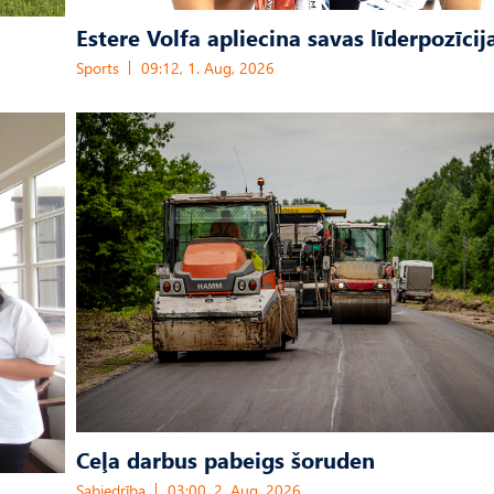
Estere Volfa apliecina savas līderpozīcij
Sports
09:12, 1. Aug, 2026
Ceļa darbus pabeigs šoruden
Sabiedrība
03:00, 2. Aug, 2026