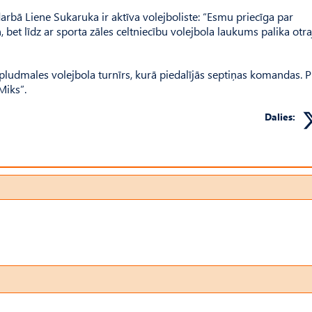
rbā Liene Sukaruka ir aktīva volejboliste: “Esmu priecīga par
, bet līdz ar sporta zāles celtniecību volejbola laukums palika otra
pludmales volejbola turnīrs, kurā piedalījās septiņas komandas. 
Miks”.
Dalies: