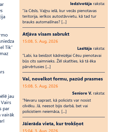
Iedzīvotāja
raksta:
ar
ēs
“Ja Cēsīs, Vaļņu ielā, kur vecās pienotavas
ija
teritorija, ierīkos autostāvvietu, kā tad tur
brauks automašīnas? […]
Atļāva visam sabrukt
irmo
sniedza
15:08, 5. Aug, 2026
el Tik”
Lasītāja
raksta:
emaz
“Labi, ka beidzot kādreizējai Cēsu pienotavai
būs cits saimnieks. Žēl skatīties, kā tā ēka
pārvērtusies […]
ārs
Vai, novelkot formu, pazūd prasmes
15:08, 5. Aug, 2026
Seniore V.
raksta:
ēlē jau
“Nevaru saprast, kā policists var nosist
 Vairs
cilvēku. Jā, neesot bijis darbā, bet vai
s par
policistiem neiemāca, […]
a vairāk
arī
Jāierāda vieta, kur trokšņot
15:04, 3. Aug, 2026