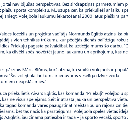
ā, jo tai nav bijušas perspektīvas. Bez sirdsapziņas pārmetumiem p
 plašu sporta kompleksu. M.Juzupa cer, ka priekulieši ar laiku sp
j sniegt. Volejbola laukumu iekārtošanai 2000 latus piešķīra part
ldes loceklis un projekta vadītājs Normunds Eglītis atzina, ka p
gādājis vien tehnikas trūkums, kur pēdējās dienās palīdzīgu roku 
ldies Priekuļu pagasta pašvaldībai, ka uzticēja mums šo darbu. “C
ram, ka cilvēki spēs novērtēt jauno laukumu un aprīkojumu, kas n
s pārzinis Māris Blūms, kurš atzina, ka smilšu volejbols ir popul
.Blūms: “Šis volejbola laukums ir ieguvums veselīga dzīvesveida
aukumiem neapstāsimies.”
 priekulietis Aivars Eglītis, kas komandā “Priekuļi” volejbolu sp
 kas ne visur spēlējams. Šeit ir atrasta jauka un perspektīva vieta.
s, ka tagad komanda varēs paaugstināt meistarību un rajonā cīnītie
iešams, bet tas nācis kā pārsteigums. Volejbola spēles vietas idej
s A.Eglītis, jau zināma patiesība ir tāda – ja sporto vecāki, sporto 