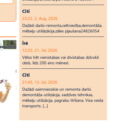
Citi
23:22, 2. Aug, 2026
Dažādi darbi-remonta,celtniecība,demontāža,
mēbeļu utiliāzācija,zāles pļaušana24826054
Īrē
12:25, 21. Jūl, 2026
Vēlos īrēt vienistabas vai divistabas dzīvokli
cēsīs, līdz 200 eiro mēnesī.
Citi
21:43, 13. Jūl, 2026
Dažādi saimnieciskie un remonta darbi,
demontāža-utilizācija, sadzīves tehnikas,
mēbeļu utilizācija, pagrabu tīrīšana. Visa veida
transports. […]