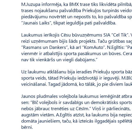
M.Juzupa informēja, ka BMX trase tiks likvidēta pilnīb
trases nojaukšanu pašvaldība Priekuļos turpinās veidot
piedāvājumu novērtēt un nepostīs to, ko pašvaldība spē
“Jaunais Laiks”, tikpat ieguldīja pati pašvaldība.
Laukumus ierīkojis Cēsu būvuzņēmums SIA “Cel Tik”. Va
reizi uzņēmumam bijis šāds projekts. Taču grūtības sa
“Rasmans un Dankers”, kā arī “KomAuto”. N.Eglītis: “Pa
vienmēr ir atbalstījis sporta pasākumus un būves. Ce
nav tik vienkāršs un viegli dabūjams.”
Uz laukumu atklāšanu bija ieradies Priekuļu sporta bāze
sporta veids, tātad Priekuļu iedzīvotāji ir ieguvēji. M
veicināšanai. Tagad jādomā, ko tālāk, jo pie diviem l
Jaunos pludmales volejbola laukumus iemēģināt atbrauca
sen: “Bīč volejbols ir savdabīgs un demokrātisks sports,
nebūs jābrauc trenēties uz Cēsīm.” Viņš ir pārliecināt
augstām vietām. A.Eglītis atzīst, ka laukums bija nepiec
domāta jauniešiem, taču, kā izteicās ilggadējais spēlētāj
bērni.