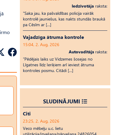
Iedzīvotāja
raksta:
jā
“Saka jau, ka pašvaldības policija vairāk
kontrolē jauniešus, kas nakts stundās braukā
pa Cēsīm ar […]
Pirmo
Vajadzīga ātruma kontrole
15:04, 2. Aug, 2026
Autovadītājs
raksta:
“Pēdējais laiks uz Vid­ze­mes šosejas no
Līgatnes līdz Ieriķiem arī ieviest ātruma
kontroles posmu. Citādi […]
SLUDINĀJUMI
Citi
23:25, 2. Aug, 2026
Veco mēbeļu u.c. lietu
utilizācija/izvešana/pārvešana 24826054