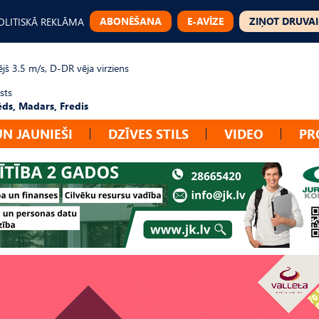
ABONĒŠANA
E-AVĪZE
ZIŅOT DRUVAI
OLITISKĀ REKLĀMA
jš 3.5 m/s, D-DR vēja virziens
sts
ēds, Madars, Fredis
UN JAUNIEŠI
DZĪVES STILS
VIDEO
PR