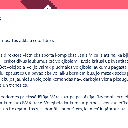
s
mus. Tos atklāja ceturtdien.
s direktora vietnieks sporta kompleksā Jānis Mičulis atzina, ka bi
 ierīkot divus laukumus bīč volejbolam. Izvēle kritusi uz kvantitāt
. Bet volejbola, vēl jo vairāk pludmales volejbola laukumu pagastā 
ēju izpausties un pavadīt brīvo laiku bērniem būs, jo mazāk sēdēs 
riekuļos jauniešu volejbola komandas nav, darbojas viena pieaug
ēs un trenēsies.
 padomes priekšsēdētāja Māra Juzupa pastāstīja: “Izveidots projek
laukums un BMX trase. Volejbola laukums ir pirmais, kas jau ierīko
m un hokejam. Tas viss domāts jauniešiem, lai nebūtu jābrauc uz