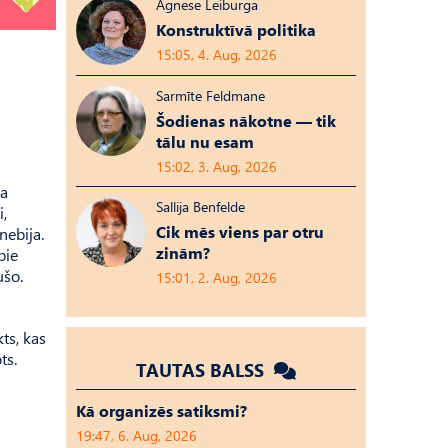
Agnese Leiburga
Konstruktīvā politika
15:05, 4. Aug, 2026
Sarmīte Feldmane
Šodienas nākotne — tik
tālu nu esam
15:02, 3. Aug, 2026
ja
Sallija Benfelde
i,
Cik mēs viens par otru
nebija.
zinām?
pie
ušo.
15:01, 2. Aug, 2026
ts, kas
ts.
TAUTAS BALSS
Kā organizēs satiksmi?
19:47, 6. Aug, 2026