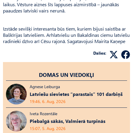
laikus. Vēsture aiznes šīs lappuses aizmirstībā – jaunākās
paaudzes latviski vairs nerunā.
Izstāde sevišķi interesanta būs tiem, kuriem bijusi saistība ar
Baškīrijas latviešiem. Arhlatviešu un Bakaldinas ciemu latviešu
radinieki dzīvo arī Cēsu rajonā. Sagatavojusi Mairita Kaņepe
Dalies:
DOMAS UN VIEDOKĻI
Agnese Leiburga
Latviešu sievietes “parastais” 101 darbiņš
19:46, 6. Aug, 2026
Iveta Rozentāle
Piebalgā sākās, Valmierā turpinās
15:07, 5. Aug, 2026