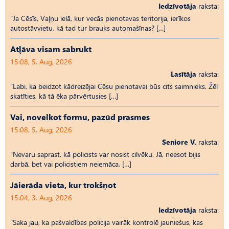
Iedzīvotāja
raksta:
“Ja Cēsīs, Vaļņu ielā, kur vecās pienotavas teritorija, ierīkos
autostāvvietu, kā tad tur brauks automašīnas? […]
Atļāva visam sabrukt
15:08, 5. Aug, 2026
Lasītāja
raksta:
“Labi, ka beidzot kādreizējai Cēsu pienotavai būs cits saimnieks. Žēl
skatīties, kā tā ēka pārvērtusies […]
Vai, novelkot formu, pazūd prasmes
15:08, 5. Aug, 2026
Seniore V.
raksta:
“Nevaru saprast, kā policists var nosist cilvēku. Jā, neesot bijis
darbā, bet vai policistiem neiemāca, […]
Jāierāda vieta, kur trokšņot
15:04, 3. Aug, 2026
Iedzīvotāja
raksta:
“Saka jau, ka pašvaldības policija vairāk kontrolē jauniešus, kas