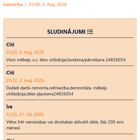
Sabiedrība
03:00, 5. Aug, 2026
SLUDINĀJUMI
Citi
23:25, 2. Aug, 2026
Veco mēbeļu u.c. lietu utilizācija/izvešana/pārvešana 24826054
Citi
23:22, 2. Aug, 2026
Dažādi darbi-remonta,celtniecība,demontāža, mēbeļu
utiliāzācija,zāles pļaušana24826054
Īrē
12:25, 21. Jūl, 2026
Vēlos īrēt vienistabas vai divistabas dzīvokli cēsīs, līdz 200 eiro
mēnesī.