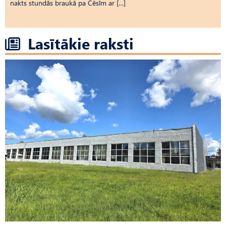
nakts stundās braukā pa Cēsīm ar […]
Lasītākie raksti