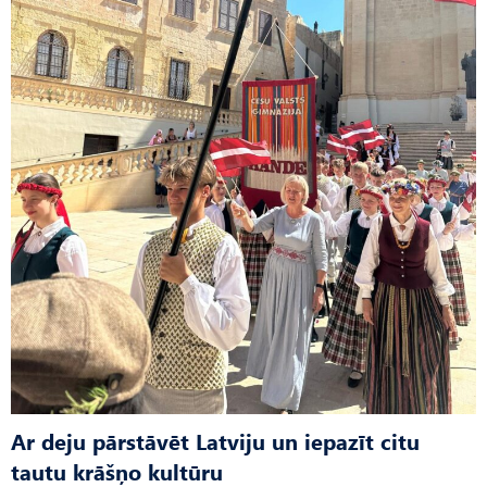
Ar deju pārstāvēt Latviju un iepazīt citu
tautu krāšņo kultūru