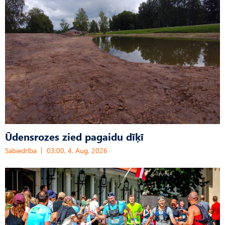
Ūdensrozes zied pagaidu dīķī
Sabiedrība
03:00, 4. Aug, 2026