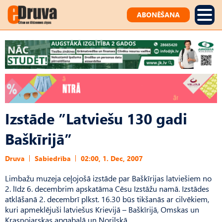
ABONĒŠANA
Izstāde ”Latviešu 130 gadi
Baškīrijā”
Druva
Sabiedrība
02:00, 1. Dec, 2007
Limbažu muzeja ceļojošā izstāde par Baškīrijas latviešiem no
2. līdz 6. decembrim apskatāma Cēsu Izstāžu namā. Izstādes
atklāšanā 2. decembrī plkst. 16.30 būs tikšanās ar cilvēkiem,
kuri apmeklējuši latviešus Krievijā – Baškīrijā, Omskas un
Krasnojarskas apgabalā un Noriļskā.