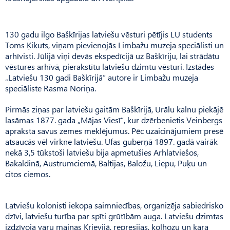
130 gadu ilgo Baškīrijas latviešu vēsturi pētījis LU students
Toms Ķikuts, viņam pievienojās Limbažu muzeja speciālisti un
arhīvisti. Jūlijā viņi devās ekspedīcijā uz Baškīriju, lai strādātu
vēstures arhīvā, pierakstītu latviešu dzimtu vēsturi. Izstādes
„Latviešu 130 gadi Baškīrijā” autore ir Limbažu muzeja
speciāliste Rasma Noriņa.
Pirmās ziņas par latviešu gaitām Baškīrijā, Urālu kalnu piekājē
lasāmas 1877. gada „Mājas Viesī”, kur dzērbenietis Veinbergs
apraksta savus zemes meklējumus. Pēc uzaicinājumiem presē
atsaucās vēl virkne latviešu. Ufas guberņā 1897. gadā vairāk
nekā 3,5 tūkstoši latviešu bija apmetušies Arhlatviešos,
Bakaldinā, Austrumciemā, Baltijas, Baložu, Liepu, Puķu un
citos ciemos.
Latviešu kolonisti iekopa saimniecības, organizēja sabiedrisko
dzīvi, latviešu turība par spīti grūtībām auga. Latviešu dzimtas
izdzīvoja varu maiņas Krievijā, represijas, kolhozu un kara