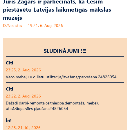
Juris Žagars ir pārliecināts, ka Cēsīm
piestāvētu Latvijas laikmetīgās mākslas
muzejs
Dzīves stils
19:21, 6. Aug, 2026
SLUDINĀJUMI
Citi
23:25, 2. Aug, 2026
Veco mēbeļu u.c. lietu utilizācija/izvešana/pārvešana 24826054
Citi
23:22, 2. Aug, 2026
Dažādi darbi-remonta,celtniecība,demontāža, mēbeļu
utiliāzācija,zāles pļaušana24826054
Īrē
12:25, 21. Jūl, 2026