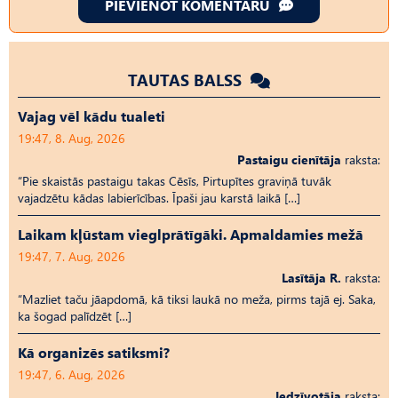
PIEVIENOT KOMENTĀRU
TAUTAS BALSS
Vajag vēl kādu tualeti
19:47, 8. Aug, 2026
Pastaigu cienītāja
raksta:
“Pie skaistās pastaigu takas Cēsīs, Pirtupītes graviņā tuvāk
vajadzētu kādas labierīcības. Īpaši jau karstā laikā […]
Laikam kļūstam vieglprātīgāki. Apmaldamies mežā
19:47, 7. Aug, 2026
Lasītāja R.
raksta:
“Mazliet taču jāapdomā, kā tiksi laukā no meža, pirms tajā ej. Saka,
ka šogad palīdzēt […]
Kā organizēs satiksmi?
19:47, 6. Aug, 2026
Iedzīvotāja
raksta: