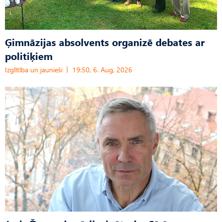
Ģimnāzijas absolvents organizē debates ar
politiķiem
Izglītība un jaunieši
19:50, 6. Aug, 2026