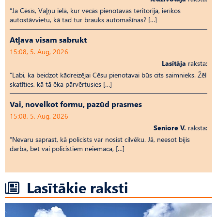
“Ja Cēsīs, Vaļņu ielā, kur vecās pienotavas teritorija, ierīkos
autostāvvietu, kā tad tur brauks automašīnas? […]
Atļāva visam sabrukt
15:08, 5. Aug, 2026
Lasītāja
raksta:
“Labi, ka beidzot kādreizējai Cēsu pienotavai būs cits saimnieks. Žēl
skatīties, kā tā ēka pārvērtusies […]
Vai, novelkot formu, pazūd prasmes
15:08, 5. Aug, 2026
Seniore V.
raksta:
“Nevaru saprast, kā policists var nosist cilvēku. Jā, neesot bijis
darbā, bet vai policistiem neiemāca, […]
Lasītākie raksti