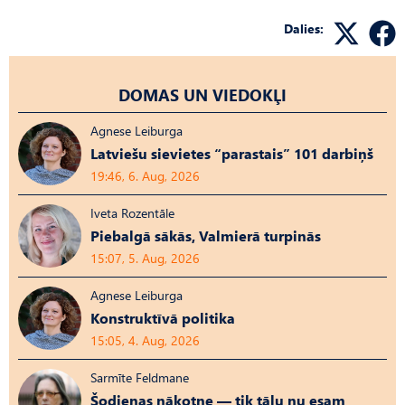
Dalies:
DOMAS UN VIEDOKĻI
Agnese Leiburga
Latviešu sievietes “parastais” 101 darbiņš
19:46, 6. Aug, 2026
Iveta Rozentāle
Piebalgā sākās, Valmierā turpinās
15:07, 5. Aug, 2026
Agnese Leiburga
Konstruktīvā politika
15:05, 4. Aug, 2026
Sarmīte Feldmane
Šodienas nākotne — tik tālu nu esam