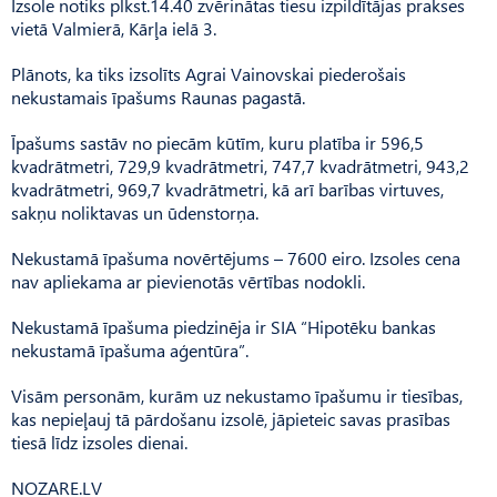
Izsole notiks plkst.14.40 zvērinātas tiesu izpildītājas prakses
vietā Valmierā, Kārļa ielā 3.
Plānots, ka tiks izsolīts Agrai Vainovskai piederošais
nekustamais īpašums Raunas pagastā.
Īpašums sastāv no piecām kūtīm, kuru platība ir 596,5
kvadrātmetri, 729,9 kvadrātmetri, 747,7 kvadrātmetri, 943,2
kvadrātmetri, 969,7 kvadrātmetri, kā arī barības virtuves,
sakņu noliktavas un ūdenstorņa.
Nekustamā īpašuma novērtējums – 7600 eiro. Izsoles cena
nav apliekama ar pievienotās vērtības nodokli.
Nekustamā īpašuma piedzinēja ir SIA “Hipotēku bankas
nekustamā īpašuma aģentūra”.
Visām personām, kurām uz nekustamo īpašumu ir tiesības,
kas nepieļauj tā pārdošanu izsolē, jāpieteic savas prasības
tiesā līdz izsoles dienai.
NOZARE.LV