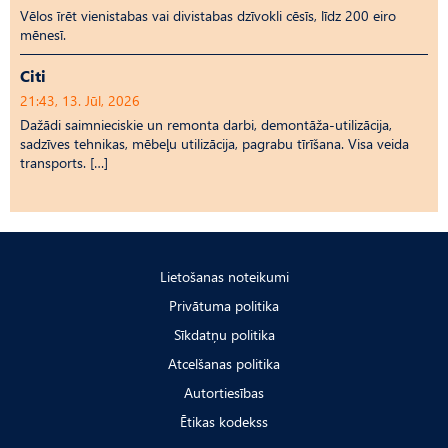
Vēlos īrēt vienistabas vai divistabas dzīvokli cēsīs, līdz 200 eiro
mēnesī.
Citi
21:43, 13. Jūl, 2026
Dažādi saimnieciskie un remonta darbi, demontāža-utilizācija,
sadzīves tehnikas, mēbeļu utilizācija, pagrabu tīrīšana. Visa veida
transports. […]
Lietošanas noteikumi
Privātuma politika
Sīkdatņu politika
Atcelšanas politika
Autortiesības
Ētikas kodekss