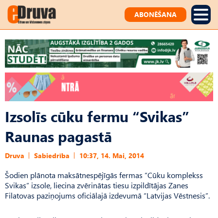
ABONĒŠANA
Izsolīs cūku fermu “Svikas”
Raunas pagastā
Druva
Sabiedrība
10:37, 14. Mai, 2014
Šodien plānota maksātnespējīgās fermas “Cūku komplekss
Svikas” izsole, liecina zvērinātas tiesu izpildītājas Zanes
Filatovas paziņojums oficiālajā izdevumā “Latvijas Vēstnesis”.