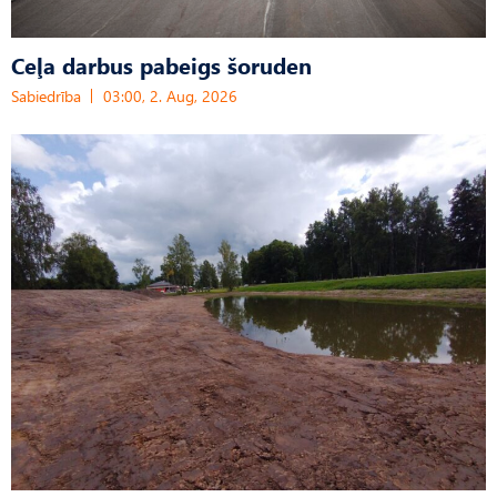
Ceļa darbus pabeigs šoruden
Sabiedrība
03:00, 2. Aug, 2026