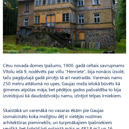
Cēsu novada domes īpašums, 1900. gadā celtais savrupnams
Vītolu ielā 9, nodēvēts par villu ”Henriete”, bija nonācis izsolē,
taču pagājušajā gadā pircējs tā arī neatradās. Varenais nams
250 metru attālumā no upes, Gaujas meža ielokā būvēts kā
ģimenes atpūtas māja, bet pēdējos gados pašvaldība to bija
izveidojusi kā daudzdzīvokļu namu, izīrējot telpas īrniekiem.
Skaistākā un varenākā no vasaras ēkām pie Gaujas
izsmalcināto koka mežģīņu dēļ ir vietējās nozīmes
arhitektūras piemineklis, un turpmākajiem īpašniekiem
sevišķā, bet šobrīd ļoti nolaistā māja ar 482,8 m2 un 16