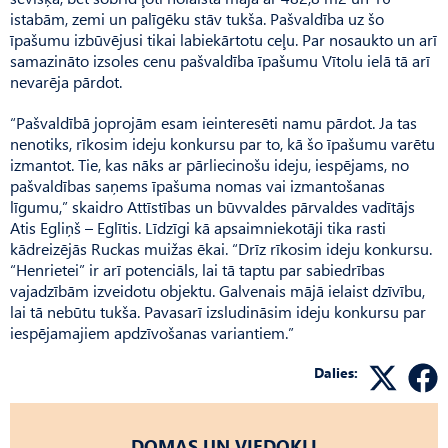
istabām, zemi un palīgēku stāv tukša. Pašvaldība uz šo
īpašumu izbūvējusi tikai labiekārtotu ceļu. Par nosaukto un arī
samazināto izsoles cenu pašvaldība īpašumu Vītolu ielā tā arī
nevarēja pārdot.
“Pašvaldībā joprojām esam ieinteresēti namu pārdot. Ja tas
nenotiks, rīkosim ideju konkursu par to, kā šo īpašumu varētu
izmantot. Tie, kas nāks ar pārliecinošu ideju, iespējams, no
pašvaldības saņems īpašuma nomas vai izmantošanas
līgumu,” skaidro Attīstības un būvvaldes pārvaldes vadītājs
Atis Egliņš – Eglītis. Līdzīgi kā apsaimniekotāji tika rasti
kādreizējās Ruckas muižas ēkai. “Drīz rīkosim ideju konkursu.
“Henrietei” ir arī potenciāls, lai tā taptu par sabiedrības
vajadzībām izveidotu objektu. Galvenais mājā ielaist dzīvību,
lai tā nebūtu tukša. Pavasarī izsludināsim ideju konkursu par
iespējamajiem apdzīvošanas variantiem.”
Dalies:
DOMAS UN VIEDOKĻI