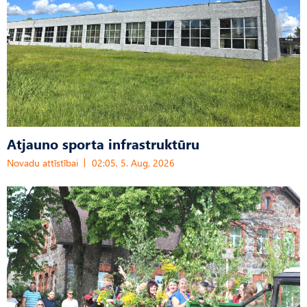
Atjauno sporta infrastruktūru
Novadu attīstībai
02:05, 5. Aug, 2026