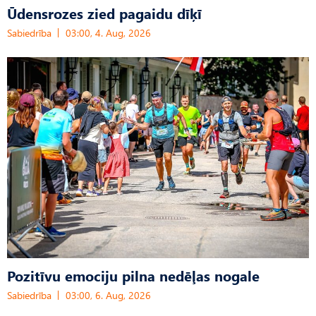
Ūdensrozes zied pagaidu dīķī
Sabiedrība
03:00, 4. Aug, 2026
Pozitīvu emociju pilna nedēļas nogale
Sabiedrība
03:00, 6. Aug, 2026