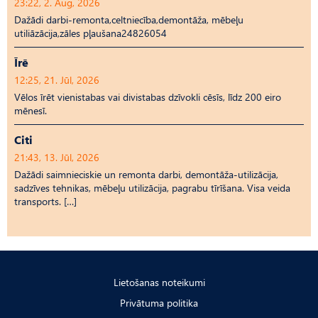
23:22, 2. Aug, 2026
Dažādi darbi-remonta,celtniecība,demontāža, mēbeļu
utiliāzācija,zāles pļaušana24826054
Īrē
12:25, 21. Jūl, 2026
Vēlos īrēt vienistabas vai divistabas dzīvokli cēsīs, līdz 200 eiro
mēnesī.
Citi
21:43, 13. Jūl, 2026
Dažādi saimnieciskie un remonta darbi, demontāža-utilizācija,
sadzīves tehnikas, mēbeļu utilizācija, pagrabu tīrīšana. Visa veida
transports. […]
Lietošanas noteikumi
Privātuma politika