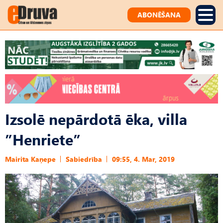
ABONĒŠANA
Izsolē nepārdotā ēka, villa
”Henriete”
Mairita Kaņepe
Sabiedrība
09:55, 4. Mar, 2019