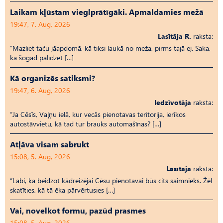
Laikam kļūstam vieglprātīgāki. Apmaldamies mežā
19:47, 7. Aug, 2026
Lasītāja R.
raksta:
“Mazliet taču jāapdomā, kā tiksi laukā no meža, pirms tajā ej. Saka,
ka šogad palīdzēt […]
Kā organizēs satiksmi?
19:47, 6. Aug, 2026
Iedzīvotāja
raksta:
“Ja Cēsīs, Vaļņu ielā, kur vecās pienotavas teritorija, ierīkos
autostāvvietu, kā tad tur brauks automašīnas? […]
Atļāva visam sabrukt
15:08, 5. Aug, 2026
Lasītāja
raksta:
“Labi, ka beidzot kādreizējai Cēsu pienotavai būs cits saimnieks. Žēl
skatīties, kā tā ēka pārvērtusies […]
Vai, novelkot formu, pazūd prasmes
15:08, 5. Aug, 2026