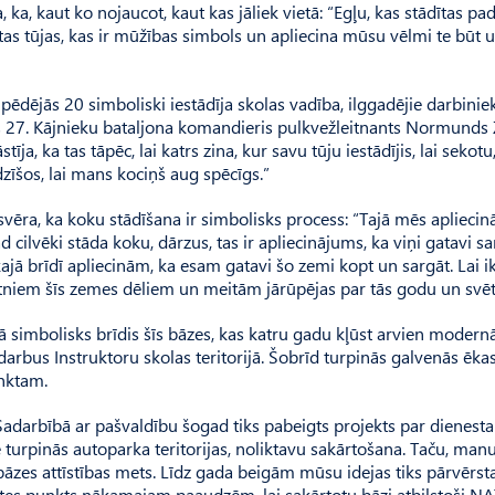
 ka, kaut ko nojaucot, kaut kas jāliek vietā: “Egļu, kas stādītas p
ītas tūjas, kas ir mūžības simbols un apliecina mūsu vēlmi te būt 
 pēdējās 20 simboliski iestādīja skolas vadība, ilggadējie darbinie
 27. Kājnieku bataljona komandieris pulkvežleitnants Normunds Za
ja, ka tas tāpēc, lai katrs zina, kur savu tūju iestādījis, lai sekotu,
zīšos, lai mans kociņš aug spēcīgs.”
ēra, ka koku stādīšana ir simbolisks process: “Tajā mēs apliecinā
cilvēki stāda koku, dārzus, tas ir apliecinājums, ka viņi gatavi sa
ajā brīdī apliecinām, ka esam gatavi šo zemi kopt un sargāt. Lai i
tniem šīs zemes dēliem un meitām jārūpējas par tās godu un svēt
ā simbolisks brīdis šīs bāzes, kas katru gadu kļūst arvien modern
darbus Instruktoru skolas teritorijā. Šobrīd turpinās galvenās ēka
unktam.
“Sadarbībā ar pašvaldību šogad tiks pabeigts projekts par dienesta
 turpinās autoparka teritorijas, noliktavu sakārtošana. Taču, manu
s bāzes attīstības mets. Līdz gada beigām mūsu idejas tiks pārvērst
ites punkts nākamajam paaudzēm, lai sakārtotu bāzi atbilstoši N