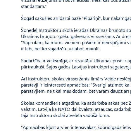
standartam.”
Šogad sākušies arī darbi bāzē “Pipariņi”, kur nākamgad
Šonedēļ Instruktoru skolā ieradās Ukrainas bruņoto spēk
Ukrainas bruņoto spēku galvenais virsseržants Andrejs
“Saprotam, ka mums vieniem pašiem ir neiespējami veiks
ir labi, bet ko vajadzētu uzlabot, mainīt.
Sadarbība ir veiksmīga, ar rezultātu Ukrainas puse ir 
pārtraukuši. Šajos gados Latvijas instruktori sagatavo
Arī Instruktoru skolas virsseržants Ilmārs Veide neslē
pārstāvji ir ieinteresēti apmācībās: “Svarīgi atzīmēt, k
pārstāvjiem, ne tikai mēs dodam, bet varam daudz arī 
Skolas komandieris atgādina, ka sadarbība sākās pēc 
valstīm. Latvija kā NATO dalībvalsts, atsaucās, sadarbī
tajā Instruktoru skolai atvēlēta vadošā loma.
“Apmācības kļūst arvien intensīvākas, šobrīd gada iet