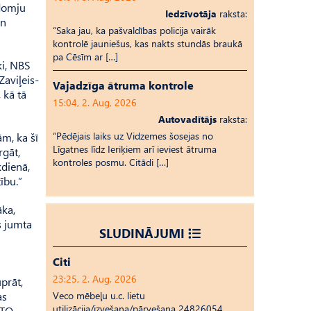
adomju
Iedzīvotāja
raksta:
un
“Saka jau, ka pašvaldības policija vairāk
kontrolē jauniešus, kas nakts stundās braukā
pa Cēsīm ar […]
ki, NBS
­viļeis­
Vajadzīga ātruma kontrole
 kā tā
15:04, 2. Aug, 2026
Autovadītājs
raksta:
“Pēdējais laiks uz Vid­ze­mes šosejas no
m, ka šī
Līgatnes līdz Ieriķiem arī ieviest ātruma
rgāt,
kontroles posmu. Citādi […]
kdienā,
ību.”
āka,
s jumta
SLUDINĀJUMI
Citi
23:25, 2. Aug, 2026
prāt,
as
Veco mēbeļu u.c. lietu
utilizācija/izvešana/pārvešana 24826054
ATO