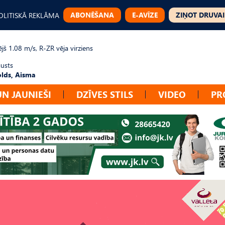
ABONĒŠANA
E-AVĪZE
ZIŅOT DRUVAI
OLITISKĀ REKLĀMA
jš 1.08 m/s, R-ZR vēja virziens
gusts
lds, Aisma
UN JAUNIEŠI
DZĪVES STILS
VIDEO
PR