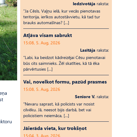
Iedzīvotāja
raksta:
“Ja Cēsīs, Vaļņu ielā, kur vecās pienotavas
teritorija, ierīkos autostāvvietu, kā tad tur
brauks automašīnas? […]
Atļāva visam sabrukt
15:08, 5. Aug, 2026
Lasītāja
raksta:
“Labi, ka beidzot kādreizējai Cēsu pienotavai
būs cits saimnieks. Žēl skatīties, kā tā ēka
pārvērtusies […]
Vai, novelkot formu, pazūd prasmes
15:08, 5. Aug, 2026
meņa
Seniore V.
raksta:
st
“Nevaru saprast, kā policists var nosist
cilvēku. Jā, neesot bijis darbā, bet vai
policistiem neiemāca, […]
k­toru
Jāierāda vieta, kur trokšņot
15:04, 3. Aug, 2026