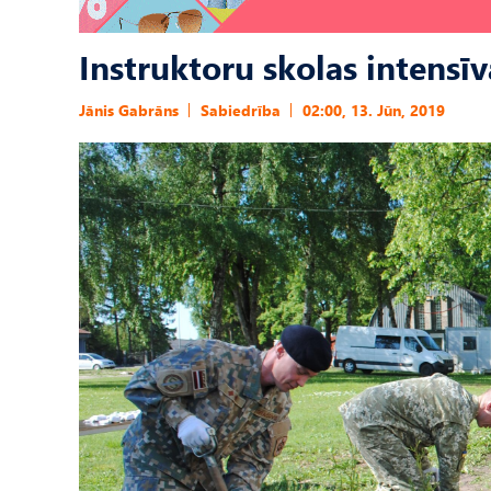
Instruktoru skolas intensīva
Jānis Gabrāns
Sabiedrība
02:00, 13. Jūn, 2019