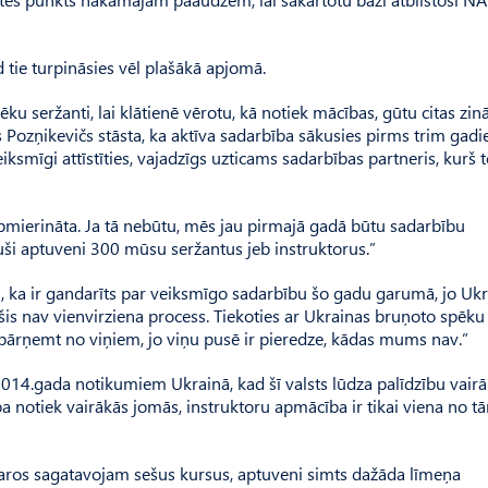
 tie turpināsies vēl plašākā apjomā.
u seržanti, lai klātienē vērotu, kā notiek mācības, gūtu citas zin
 Pozņikevičs stāsta, ka aktīva sadarbība sākusies pirms trim gadi
mīgi attīstīties, vajadzīgs uzticams sadarbības partneris, kurš t
apmierināta. Ja tā nebūtu, mēs jau pirmajā gadā būtu sadarbību
juši aptuveni 300 mūsu seržantus jeb instruktorus.”
pj, ka ir gandarīts par veiksmīgo sadarbību šo gadu garumā, jo Uk
a šis nav vienvirziena process. Tiekoties ar Ukrainas bruņoto spēku
pārņemt no viņiem, jo viņu pusē ir pieredze, kādas mums nav.”
2014.gada notikumiem Ukrainā, kad šī valsts lūdza palīdzību vai
ba notiek vairākās jomās, instruktoru apmācība ir tikai viena no t
varos sagatavojam sešus kursus, aptuveni simts dažāda līmeņa