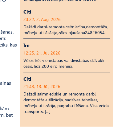
Citi
23:22, 2. Aug, 2026
Dažādi darbi-remonta,celtniecība,demontāža,
āšanas.
mēbeļu utiliāzācija,zāles pļaušana24826054
em:
eiks, kas
Īrē
12:25, 21. Jūl, 2026
Vēlos īrēt vienistabas vai divistabas dzīvokli
cēsīs, līdz 200 eiro mēnesī.
Citi
rainas
21:43, 13. Jūl, 2026
Dažādi saimnieciskie un remonta darbi,
demontāža-utilizācija, sadzīves tehnikas,
mēbeļu utilizācija, pagrabu tīrīšana. Visa veida
rākām
transports. […]
ām, bet