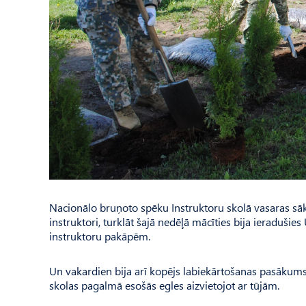
Nacionālo bruņoto spēku Instruktoru skolā vasaras sāk
instruktori, turklāt šajā nedēļā mācīties bija ieraduši
instruktoru pakāpēm.
Un vakardien bija arī kopējs labiekārtošanas pasākums 
skolas pagalmā esošās egles aizvietojot ar tūjām.