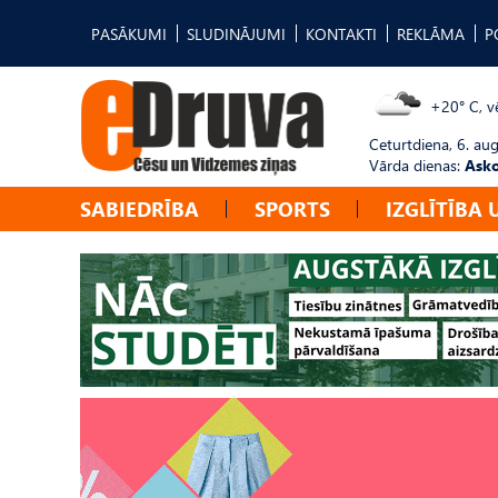
PASĀKUMI
SLUDINĀJUMI
KONTAKTI
REKLĀMA
P
+20° C, vē
Ceturtdiena, 6. au
Vārda dienas:
Asko
SABIEDRĪBA
SPORTS
IZGLĪTĪBA 