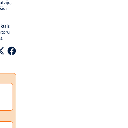
atviju,
is ir
āktais
ktoru
s.