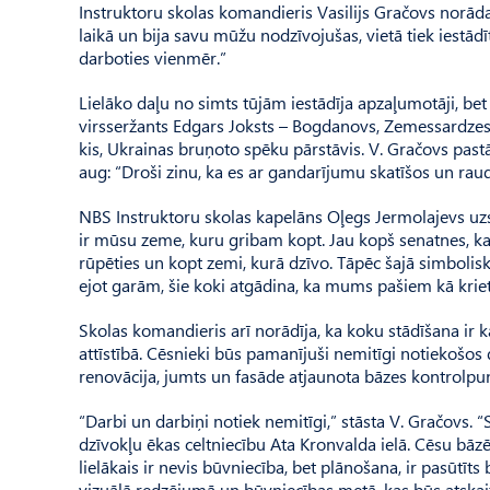
Instruktoru skolas komandieris Vasilijs Gračovs norāda,
laikā un bija savu mūžu nodzīvojušas, vietā tiek iestād
darboties vienmēr.”
Lielāko daļu no simts tūjām iestādīja apzaļumotāji, bet
virsseržants Edgars Joksts – Bogdanovs, Zemessardzes
kis, Ukrainas bruņoto spēku pārstāvis. V. Gračovs pastāstī
aug: “Droši zinu, ka es ar gandarījumu skatīšos un raud
NBS Instruktoru skolas kapelāns Oļegs Jermolajevs uzsv
ir mūsu zeme, kuru gribam kopt. Jau kopš senatnes, kad 
rūpēties un kopt zemi, kurā dzīvo. Tāpēc šajā simbolisk
ejot garām, šie koki atgādina, ka mums pašiem kā krie
Skolas komandieris arī norādīja, ka koku stādīšana ir k
attīstībā. Cēsnieki būs pamanījuši nemitīgi notiekošos 
renovācija, jumts un fasāde atjaunota bāzes kontrolp
“Darbi un darbiņi notiek nemitīgi,” stāsta V. Gračovs. 
dzīvokļu ēkas celtniecību Ata Kronvalda ielā. Cēsu bāzē
lielākais ir nevis būvniecība, bet plānošana, ir pasūtīt
vizuālā redzējumā un būvniecības metā, kas būs atska