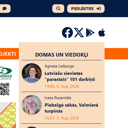
PIESLĒGTIES
OJEKTI
DOMAS UN VIEDOKĻI
Agnese Leiburga
Latviešu sievietes
“parastais” 101 darbiņš
19:46, 6. Aug, 2026
Iveta Rozentāle
Piebalgā sākās, Valmierā
turpinās
15:07, 5. Aug, 2026