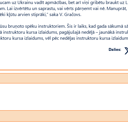
raucam uz Ukrainu vadīt apmācības, bet arī viņi gribētu braukt uz L
m. Lai izvērtētu un saprastu, vai vērts pārņemt vai nē. Manuprāt, š
ki kļūtu arvien stiprāki,” saka V. Gračovs.
 mūsu bruņoto spēku instruktoriem. Šis ir laiks, kad gada sākumā s
ā instruktoru kursa izlaidums, pagājušajā nedēļā – jaunākā instru
ktoru kursa izlaidums, vēl pēc nedēļas instruktoru kursa izlaidum
Dalies: