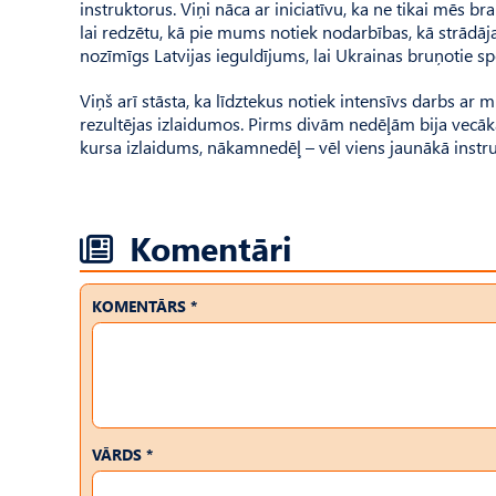
instruktorus. Viņi nāca ar iniciatīvu, ka ne tikai mēs b
lai redzētu, kā pie mums notiek nodarbības, kā strādāja
nozīmīgs Latvijas ieguldījums, lai Ukrainas bruņotie spē
Viņš arī stāsta, ka līdztekus notiek intensīvs darbs ar
rezultējas izlaidumos. Pirms divām nedēļām bija vecāk
kursa izlaidums, nākamnedēļ – vēl viens jaunākā instru
Komentāri
KOMENTĀRS *
VĀRDS *