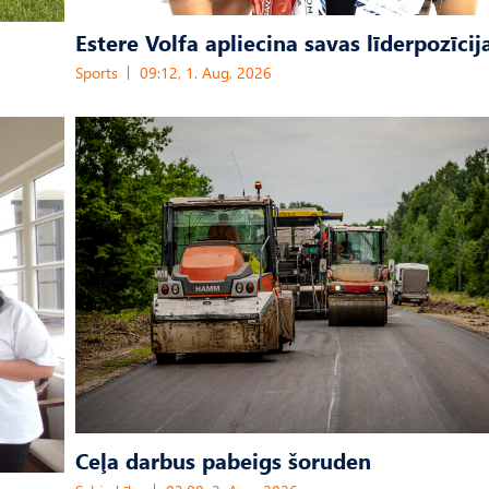
Estere Volfa apliecina savas līderpozīcij
Sports
09:12, 1. Aug, 2026
Ceļa darbus pabeigs šoruden