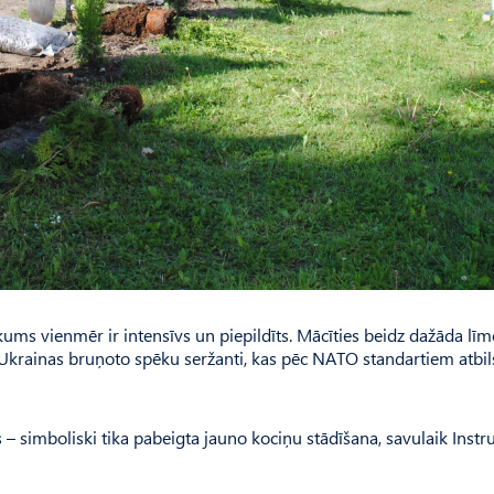
ums vienmēr ir intensīvs un piepildīts. Mācīties beidz dažāda lī
es Ukrainas bruņoto spēku seržanti, kas pēc NATO standartiem atbil
– simboliski tika pabeigta jauno kociņu stādīšana, savulaik Instru