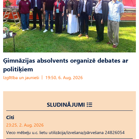
Ģimnāzijas absolvents organizē debates ar
politiķiem
Izglītība un jaunieši
19:50, 6. Aug, 2026
SLUDINĀJUMI
Citi
23:25, 2. Aug, 2026
Veco mēbeļu u.c. lietu utilizācija/izvešana/pārvešana 24826054