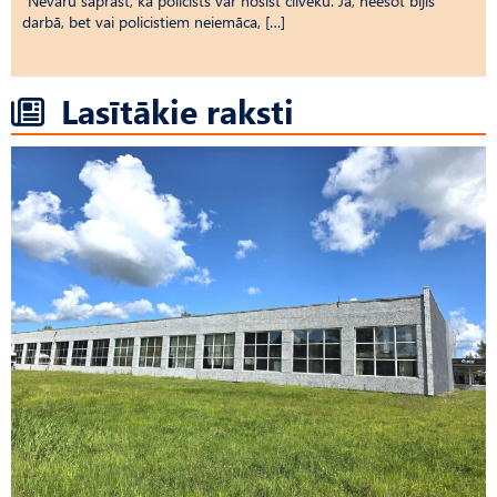
“Nevaru saprast, kā policists var nosist cilvēku. Jā, neesot bijis
darbā, bet vai policistiem neiemāca, […]
Lasītākie raksti