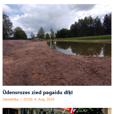
Ūdensrozes zied pagaidu dīķī
Sabiedrība
03:00, 4. Aug, 2026