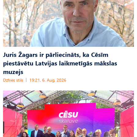
Juris Žagars ir pārliecināts, ka Cēsīm
piestāvētu Latvijas laikmetīgās mākslas
muzejs
Dzīves stils
19:21, 6. Aug, 2026