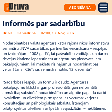
ABONĒŠANA
Informēs par sadarbību
Druva
Sabiedrība
02:00, 13. Nov, 2007
Nodarbinātības valsts aģentūra katrā rajonā rīkos informatīvu
semināru „NVA sadarbības partnerību veicināšana – iespējas
un izaicinājumi 2008.gadā”, lai pašvaldību vadītājus un darba
devējus klātienē iepazīstinātu ar aģentūras piedāvātajiem
pakalpojumiem, lai meklētu risinājumus nodarbinātības
veicināšanai. Cēsīs šis seminārs notiks 13. decembrī.
“Sadarbības iespēju un formu ir daudz. Aģentūras
pakalpojumu klāstā ir gan profesionālā, gan neformālā
apmācība; subsidētā nodarbinātība un algotie pagaidu darbi
invalīdiem un cilvēkiem pirmspensijas vecumā; karjeras
konsultācijas un psiholoģiskais atbalsts. Īstenojam
pilotprojektus cilvēkiem ar īpašām vajadzībām – neklātienes