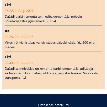
Citi
23:22, 2. Aug, 2026
Dažādi darbi-remonta,celtniecība,demontāža, mēbeļu
utiliāzācija,zāles pļaušana24826054
Īrē
12:25, 21. Jūl, 2026
Vēlos īrēt vienistabas vai divistabas dzīvokli cēsīs, līdz 200 eiro
mēnesī.
Citi
21:43, 13. Jūl, 2026
Dažādi saimnieciskie un remonta darbi, demontāža-utilizācija,
sadzīves tehnikas, mēbeļu utilizācija, pagrabu tīrīšana. Visa veida
transports. […]
Lietošanas noteikumi