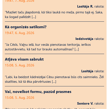
19:47, 7. Aug, 2026
Lasītāja R.
raksta:
“Mazliet taču jāapdomā, kā tiksi laukā no meža, pirms tajā ej. Saka,
ka šogad palīdzēt […]
Kā organizēs satiksmi?
19:47, 6. Aug, 2026
Iedzīvotāja
raksta:
“Ja Cēsīs, Vaļņu ielā, kur vecās pienotavas teritorija, ierīkos
autostāvvietu, kā tad tur brauks automašīnas? […]
Atļāva visam sabrukt
15:08, 5. Aug, 2026
Lasītāja
raksta:
“Labi, ka beidzot kādreizējai Cēsu pienotavai būs cits saimnieks. Žēl
skatīties, kā tā ēka pārvērtusies […]
Vai, novelkot formu, pazūd prasmes
15:08, 5. Aug, 2026
Seniore V.
raksta: