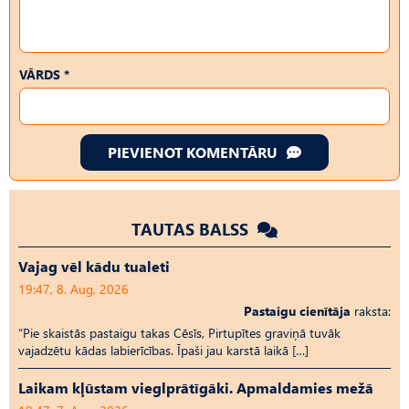
VĀRDS *
PIEVIENOT KOMENTĀRU
TAUTAS BALSS
Vajag vēl kādu tualeti
19:47, 8. Aug, 2026
Pastaigu cienītāja
raksta:
“Pie skaistās pastaigu takas Cēsīs, Pirtupītes graviņā tuvāk
vajadzētu kādas labierīcības. Īpaši jau karstā laikā […]
Laikam kļūstam vieglprātīgāki. Apmaldamies mežā