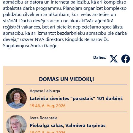
apmācību ar datora un interneta palīdzību, kā arī komplekso
atbalstītā darba programmu. Plānojam organizēt komplekso
palīdzību cilvēkiem ar atkarībām, kuri vēlas ārstēties un
strādāt. Darba devējus aicinu ne tikai aktīvāk aģentūrā
reģistrēt vakances, bet arī pieteikt nepieciešamo speciālistu
apmācību, kā arī izmantot bezdarbnieku apmācību pie darba
devēja,” uzsver NVA direktors Ringolds Beinarovičs.
Sagatavojusi Andra Gaņģe
Dalies:
DOMAS UN VIEDOKĻI
Agnese Leiburga
Latviešu sievietes “parastais” 101 darbiņš
19:46, 6. Aug, 2026
Iveta Rozentāle
Piebalgā sākās, Valmierā turpinās
15:07, 5. Aug, 2026