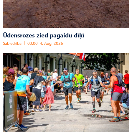
Ūdensrozes zied pagaidu dīķī
Sabiedrība
03:00, 4. Aug, 2026