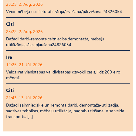
23:25, 2. Aug, 2026
Veco mēbeļu u.c. lietu utilizācija/izvešana/pārvešana 24826054
Citi
23:22, 2. Aug, 2026
Dažādi darbi-remonta,celtniecība,demontāža, mēbeļu
utiliāzācija,zāles pļaušana24826054
Īrē
12:25, 21. Jūl, 2026
Vēlos īrēt vienistabas vai divistabas dzīvokli cēsīs, līdz 200 eiro
mēnesī.
Citi
21:43, 13. Jūl, 2026
Dažādi saimnieciskie un remonta darbi, demontāža-utilizācija,
sadzīves tehnikas, mēbeļu utilizācija, pagrabu tīrīšana. Visa veida
transports. […]