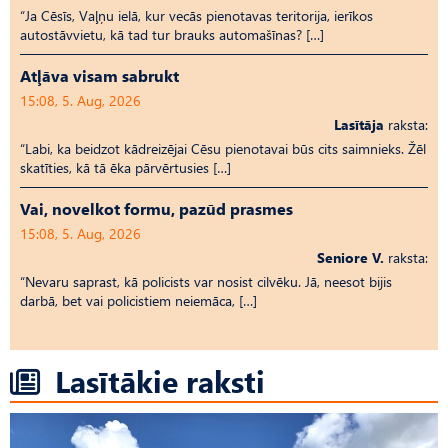
“Ja Cēsīs, Vaļņu ielā, kur vecās pienotavas teritorija, ierīkos
autostāvvietu, kā tad tur brauks automašīnas? […]
Atļāva visam sabrukt
15:08, 5. Aug, 2026
Lasītāja
raksta:
“Labi, ka beidzot kādreizējai Cēsu pienotavai būs cits saimnieks. Žēl
skatīties, kā tā ēka pārvērtusies […]
Vai, novelkot formu, pazūd prasmes
15:08, 5. Aug, 2026
Seniore V.
raksta:
“Nevaru saprast, kā policists var nosist cilvēku. Jā, neesot bijis
darbā, bet vai policistiem neiemāca, […]
Lasītākie raksti