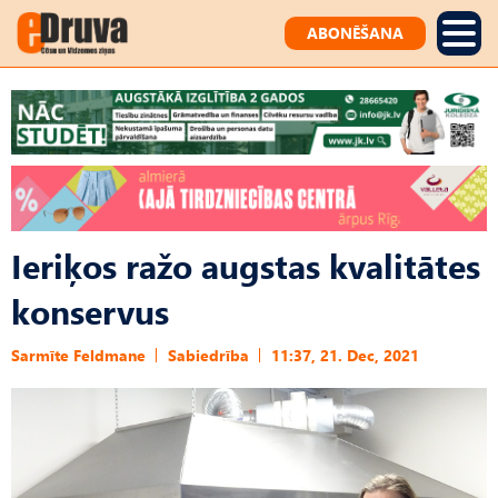
ABONĒŠANA
Ieriķos ražo augstas kvalitātes
konservus
Sarmīte Feldmane
Sabiedrība
11:37, 21. Dec, 2021