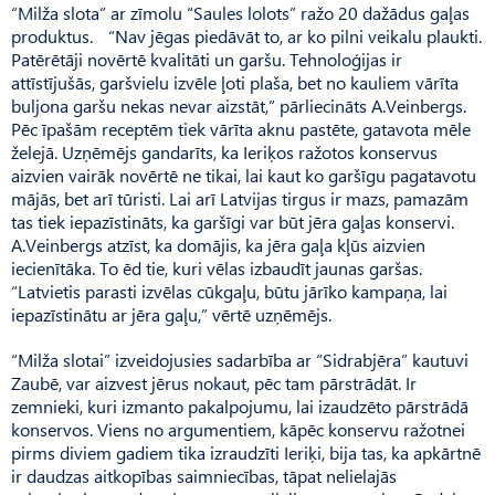
“Milža slota” ar zīmolu “Saules lolots” ražo 20 dažādus gaļas
produktus. “Nav jēgas piedāvāt to, ar ko pilni veikalu plaukti.
Patērētāji novērtē kvalitāti un garšu. Tehnoloģijas ir
attīstījušās, garšvielu izvēle ļoti plaša, bet no kauliem vārīta
buljona garšu nekas nevar aizstāt,” pārliecināts A.Veinbergs.
Pēc īpašām receptēm tiek vārīta aknu pas­tēte, gatavota mēle
želejā. Uz­ņēmējs gandarīts, ka Ieriķos ražotos konservus
aizvien vairāk novērtē ne tikai, lai kaut ko garšīgu pagatavotu
mājās, bet arī tūristi. Lai arī Latvijas tirgus ir mazs, pamazām
tas tiek iepazīstināts, ka garšīgi var būt jēra gaļas konservi.
A.Veinbergs atzīst, ka domājis, ka jēra gaļa kļūs aizvien
iecienītāka. To ēd tie, kuri vēlas izbaudīt jaunas garšas.
“Latvietis parasti izvēlas cūkgaļu, būtu jārīko kampaņa, lai
iepazīstinātu ar jēra gaļu,” vērtē uzņēmējs.
“Milža slotai” izveidojusies sadarbība ar “Sidrabjēra” kautuvi
Zaubē, var aizvest jērus nokaut, pēc tam pārstrādāt. Ir
zemnieki, kuri izmanto pakalpojumu, lai izaudzēto pārstrādā
konservos. Viens no argumentiem, kāpēc konservu ražotnei
pirms diviem gadiem tika izraudzīti Ieriķi, bija tas, ka apkārtnē
ir daudzas aitkopības saimniecības, tāpat nelielajās