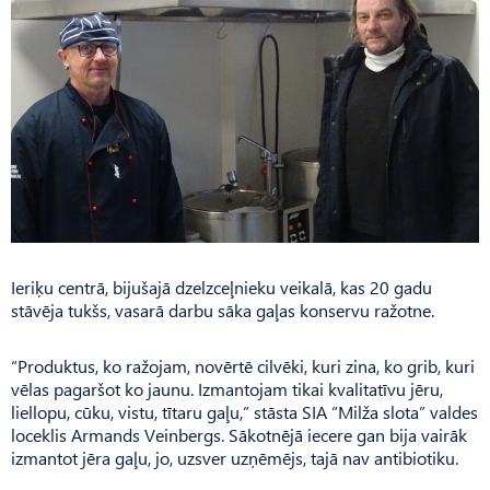
Ieriķu centrā, bijušajā dzelzceļnieku veikalā, kas 20 gadu
stāvēja tukšs, vasarā darbu sāka gaļas konservu ražotne.
“Produktus, ko ražojam, novērtē cilvēki, kuri zina, ko grib, kuri
vēlas pagaršot ko jaunu. Izmantojam tikai kvalitatīvu jēru,
liellopu, cūku, vistu, tītaru gaļu,” stāsta SIA “Milža slota” valdes
loceklis Armands Veinbergs. Sākotnējā iecere gan bija vairāk
izmantot jēra gaļu, jo, uzsver uzņēmējs, tajā nav antibiotiku.