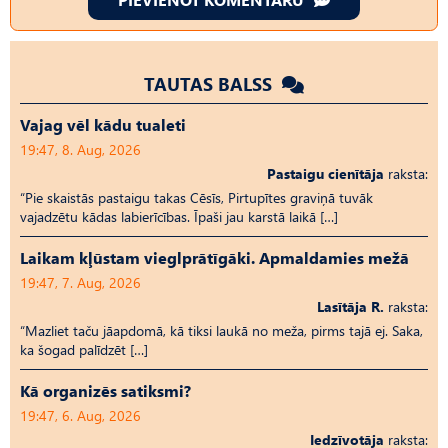
TAUTAS BALSS
Vajag vēl kādu tualeti
19:47, 8. Aug, 2026
Pastaigu cienītāja
raksta:
“Pie skaistās pastaigu takas Cēsīs, Pirtupītes graviņā tuvāk
vajadzētu kādas labierīcības. Īpaši jau karstā laikā […]
Laikam kļūstam vieglprātīgāki. Apmaldamies mežā
19:47, 7. Aug, 2026
Lasītāja R.
raksta:
“Mazliet taču jāapdomā, kā tiksi laukā no meža, pirms tajā ej. Saka,
ka šogad palīdzēt […]
Kā organizēs satiksmi?
19:47, 6. Aug, 2026
Iedzīvotāja
raksta: