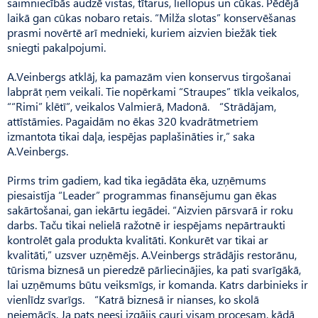
saimniecībās audzē vistas, tītarus, liellopus un cūkas. Pēdējā
laikā gan cūkas nobaro retais. “Milža slotas” konservēšanas
prasmi novērtē arī mednieki, kuriem aizvien biežāk tiek
sniegti pakalpojumi.
A.Veinbergs atklāj, ka pamazām vien konservus tirgošanai
labprāt ņem veikali. Tie nopērkami “Straupes” tīkla veikalos,
““Rimi” klētī”, veikalos Valmie­rā, Madonā. “Strādājam,
attīstāmies. Pagaidām no ēkas 320 kvadrātmetriem
izmantota tikai daļa, iespējas paplašināties ir,” saka
A.Veinbergs.
Pirms trim gadiem, kad tika iegādāta ēka, uzņēmums
piesaistīja “Leader” programmas finansējumu gan ēkas
sakārtošanai, gan iekārtu iegādei. “Aizvien pārsvarā ir roku
darbs. Taču tikai nelielā ražotnē ir iespējams nepārtraukti
kontrolēt gala produkta kvalitāti. Konkurēt var tikai ar
kvalitāti,” uzsver uzņēmējs. A.Veinbergs strādājis restorānu,
tūrisma biznesā un pieredzē pārliecinājies, ka pati svarīgākā,
lai uzņēmums būtu veiksmīgs, ir komanda. Katrs darbinieks ir
vienlīdz svarīgs. “Katrā biznesā ir nianses, ko skolā
neiemācīs. Ja pats neesi izgājis cauri visam procesam, kādā