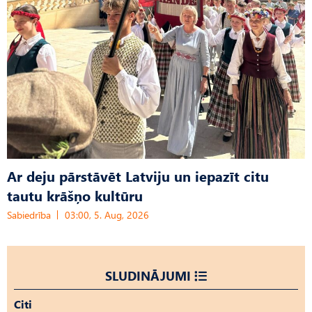
Ar deju pārstāvēt Latviju un iepazīt citu
tautu krāšņo kultūru
Sabiedrība
03:00, 5. Aug, 2026
SLUDINĀJUMI
Citi