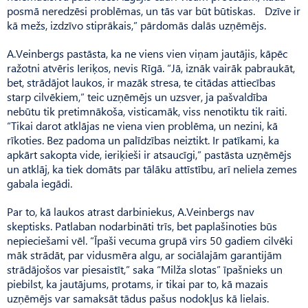
posmā neredzēsi problēmas, un tās var būt būtiskas. Dzīve ir
kā mežs, izdzīvo stiprākais,” pārdomās dalās uzņēmējs.
A.Veinbergs pastāsta, ka ne viens vien viņam jautājis, kāpēc
ražotni atvēris Ieriķos, nevis Rīgā. “Jā, iznāk vairāk pabraukāt,
bet, strādājot laukos, ir mazāk stresa, te citādas attiecības
starp cilvēkiem,” teic uzņēmējs un uzsver, ja pašvaldība
nebūtu tik pretimnākoša, visticamāk, viss nenotiktu tik raiti.
“Tikai darot atklājas ne viena vien problēma, un nezini, kā
rīkoties. Bez padoma un palīdzības neiztikt. Ir patīkami, ka
apkārt sakopta vide, ieriķieši ir atsaucīgi,” pastāsta uzņēmējs
un atklāj, ka tiek domāts par tālāku attīstību, arī neliela zemes
gabala iegādi.
Par to, kā laukos atrast darbiniekus, A.Veinbergs nav
skeptisks. Patlaban nodarbināti trīs, bet paplašinoties būs
nepieciešami vēl. “Īpaši vecuma grupā virs 50 gadiem cilvēki
māk strādāt, par vidusmēra algu, ar sociālajām garantijām
strādājošos var piesaistīt,” saka “Milža slotas” īpašnieks un
piebilst, ka jautājums, protams, ir tikai par to, kā mazais
uzņēmējs var samaksāt tādus pašus nodokļus kā lielais.