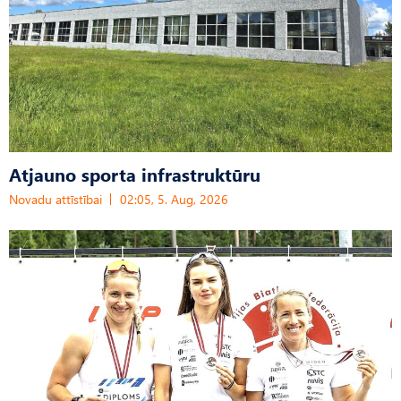
Atjauno sporta infrastruktūru
Novadu attīstībai
02:05, 5. Aug, 2026