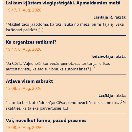
Laikam kļūstam vieglprātīgāki. Apmaldamies mežā
19:47, 7. Aug, 2026
Lasītāja R.
raksta:
“Mazliet taču jāapdomā, kā tiksi laukā no meža, pirms tajā ej. Saka,
ka šogad palīdzēt […]
Kā organizēs satiksmi?
19:47, 6. Aug, 2026
Iedzīvotāja
raksta:
“Ja Cēsīs, Vaļņu ielā, kur vecās pienotavas teritorija, ierīkos
autostāvvietu, kā tad tur brauks automašīnas? […]
Atļāva visam sabrukt
15:08, 5. Aug, 2026
Lasītāja
raksta:
“Labi, ka beidzot kādreizējai Cēsu pienotavai būs cits saimnieks. Žēl
skatīties, kā tā ēka pārvērtusies […]
Vai, novelkot formu, pazūd prasmes
15:08, 5. Aug, 2026