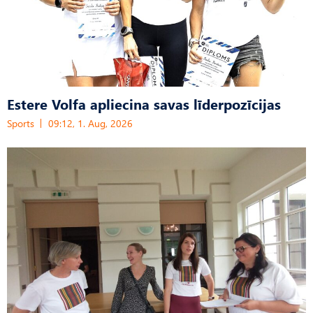
Estere Volfa apliecina savas līderpozīcijas
Sports
09:12, 1. Aug, 2026