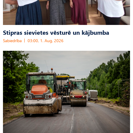
Stipras sievietes vēsturē un kājbumba
Sabiedrība
03:00, 1. Aug, 2026