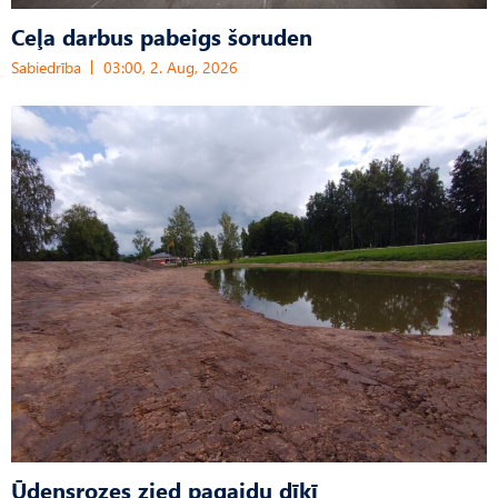
Ceļa darbus pabeigs šoruden
Sabiedrība
03:00, 2. Aug, 2026
Ūdensrozes zied pagaidu dīķī