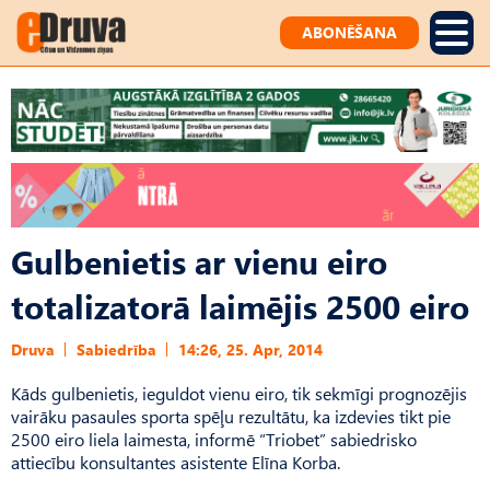
ABONĒŠANA
Gulbenietis ar vienu eiro
totalizatorā laimējis 2500 eiro
Druva
Sabiedrība
14:26, 25. Apr, 2014
Kāds gulbenietis, ieguldot vienu eiro, tik sekmīgi prognozējis
vairāku pasaules sporta spēļu rezultātu, ka izdevies tikt pie
2500 eiro liela laimesta, informē “Triobet” sabiedrisko
attiecību konsultantes asistente Elīna Korba.