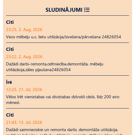
SLUDINĀJUMI
Citi
23:25, 2. Aug, 2026
Veco mēbeļu u.c. lietu utilizācija/izvešana/pārvešana 24826054
Citi
23:22, 2. Aug, 2026
Dažādi darbi-remonta,celtniecība,demontāža, mēbeļu
utiliāzācija,zāles pļaušana24826054
Īrē
12:25, 21. Jūl, 2026
Vēlos īrēt vienistabas vai divistabas dzīvokli cēsīs, līdz 200 eiro
mēnesī.
Citi
21:43, 13. Jūl, 2026
Dažādi saimnieciskie un remonta darbi, demontāža-utilizācija,