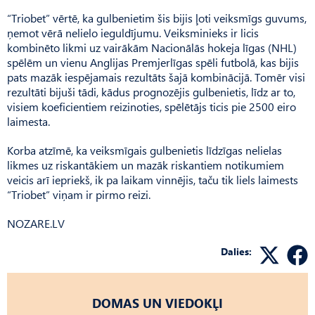
“Triobet” vērtē, ka gulbenietim šis bijis ļoti veiksmīgs guvums,
ņemot vērā nelielo ieguldījumu. Veiksminieks ir licis
kombinēto likmi uz vairākām Nacionālās hokeja līgas (NHL)
spēlēm un vienu Anglijas Premjerlīgas spēli futbolā, kas bijis
pats mazāk iespējamais rezultāts šajā kombinācijā. Tomēr visi
rezultāti bijuši tādi, kādus prognozējis gulbenietis, līdz ar to,
visiem koeficientiem reizinoties, spēlētājs ticis pie 2500 eiro
laimesta.
Korba atzīmē, ka veiksmīgais gulbenietis līdzīgas nelielas
likmes uz riskantākiem un mazāk riskantiem notikumiem
veicis arī iepriekš, ik pa laikam vinnējis, taču tik liels laimests
“Triobet” viņam ir pirmo reizi.
NOZARE.LV
Dalies:
DOMAS UN VIEDOKĻI