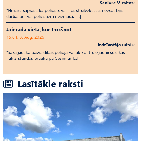
Seniore V.
raksta:
“Nevaru saprast, kā policists var nosist cilvēku. Jā, neesot bijis
darbā, bet vai policistiem neiemāca, […]
Jāierāda vieta, kur trokšņot
15:04, 3. Aug, 2026
Iedzīvotāja
raksta:
“Saka jau, ka pašvaldības policija vairāk kontrolē jauniešus, kas
nakts stundās braukā pa Cēsīm ar […]
Lasītākie raksti