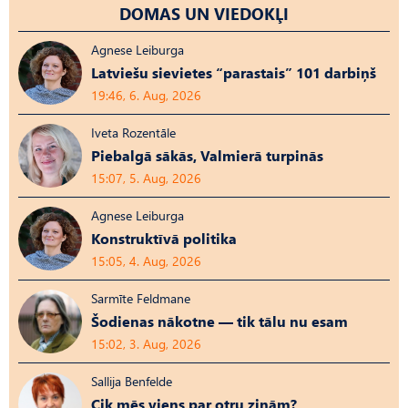
DOMAS UN VIEDOKĻI
Agnese Leiburga
Latviešu sievietes “parastais” 101 darbiņš
19:46, 6. Aug, 2026
Iveta Rozentāle
Piebalgā sākās, Valmierā turpinās
15:07, 5. Aug, 2026
Agnese Leiburga
Konstruktīvā politika
15:05, 4. Aug, 2026
Sarmīte Feldmane
Šodienas nākotne — tik tālu nu esam
15:02, 3. Aug, 2026
Sallija Benfelde
Cik mēs viens par otru zinām?