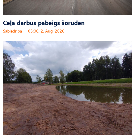
Ceļa darbus pabeigs šoruden
Sabiedrība
03:00, 2. Aug, 2026