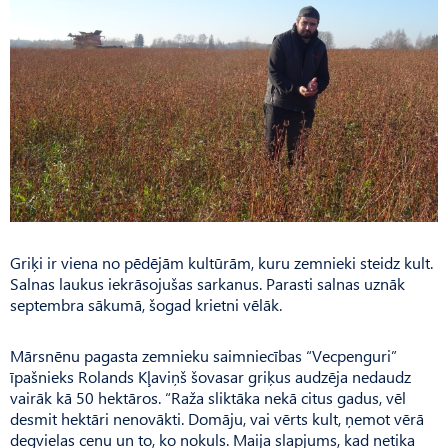
Griķi ir viena no pēdējām kultūrām, kuru zemnieki steidz kult.
Salnas laukus iekrāsojušas sarkanus. Parasti salnas uznāk
septembra sākumā, šogad krietni vēlāk.
Mārsnēnu pagasta zemnieku saimniecības “Vecpenguri”
īpašnieks Rolands Kļaviņš šovasar griķus audzēja nedaudz
vairāk kā 50 hektāros. “Raža sliktāka nekā citus gadus, vēl
desmit hektāri nenovākti. Domāju, vai vērts kult, ņemot vērā
degvielas cenu un to, ko nokuls. Maija slapjums, kad netika