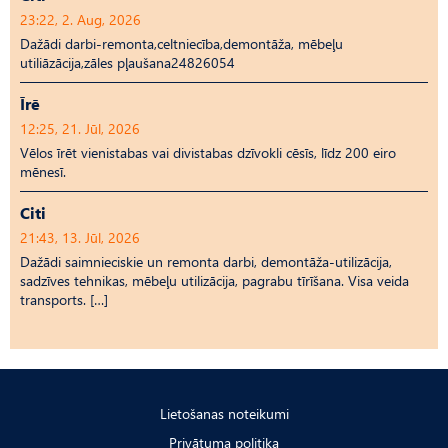
23:22, 2. Aug, 2026
Dažādi darbi-remonta,celtniecība,demontāža, mēbeļu
utiliāzācija,zāles pļaušana24826054
Īrē
12:25, 21. Jūl, 2026
Vēlos īrēt vienistabas vai divistabas dzīvokli cēsīs, līdz 200 eiro
mēnesī.
Citi
21:43, 13. Jūl, 2026
Dažādi saimnieciskie un remonta darbi, demontāža-utilizācija,
sadzīves tehnikas, mēbeļu utilizācija, pagrabu tīrīšana. Visa veida
transports. […]
Lietošanas noteikumi
Privātuma politika