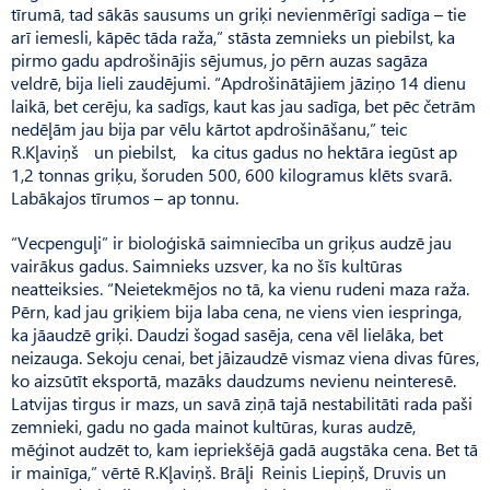
tīrumā, tad sākās sausums un griķi nevienmērīgi sadīga – tie
arī iemesli, kāpēc tāda raža,” stāsta zemnieks un piebilst, ka
pirmo gadu apdrošinājis sējumus, jo pērn auzas sagāza
veldrē, bija lieli zaudējumi. “Apdrošinātājiem jāziņo 14 dienu
laikā, bet cerēju, ka sadīgs, kaut kas jau sadīga, bet pēc četrām
nedēļām jau bija par vēlu kārtot apdrošināšanu,” teic
R.Kļaviņš un piebilst, ka citus gadus no hektāra iegūst ap
1,2 tonnas griķu, šoruden 500, 600 kilogramus klēts svarā.
Labākajos tīrumos – ap tonnu.
“Vecpenguļi” ir bioloģiskā saim­niecība un griķus audzē jau
vairākus gadus. Saimnieks uzsver, ka no šīs kultūras
neatteiksies. “Neietekmējos no tā, ka vienu rudeni maza raža.
Pērn, kad jau griķiem bija laba cena, ne viens vien iespringa,
ka jāaudzē griķi. Daudzi šogad sasēja, cena vēl lielāka, bet
neizauga. Sekoju cenai, bet jāizaudzē vismaz viena divas fūres,
ko aizsūtīt eksportā, mazāks daudzums nevienu neinteresē.
Latvijas tirgus ir mazs, un savā ziņā tajā nestabilitāti rada paši
zemnieki, gadu no gada mainot kultūras, kuras audzē,
mēģinot audzēt to, kam iepriekšējā gadā augstāka cena. Bet tā
ir mainīga,” vērtē R.Kļaviņš. Brāļi Reinis Liepiņš, Druvis un