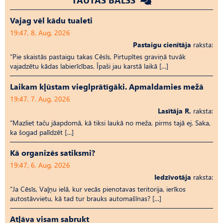
Vajag vēl kādu tualeti
19:47, 8. Aug, 2026
Pastaigu cienītāja
raksta:
“Pie skaistās pastaigu takas Cēsīs, Pirtupītes graviņā tuvāk
vajadzētu kādas labierīcības. Īpaši jau karstā laikā […]
Laikam kļūstam vieglprātīgāki. Apmaldamies mežā
19:47, 7. Aug, 2026
Lasītāja R.
raksta:
“Mazliet taču jāapdomā, kā tiksi laukā no meža, pirms tajā ej. Saka,
ka šogad palīdzēt […]
Kā organizēs satiksmi?
19:47, 6. Aug, 2026
Iedzīvotāja
raksta:
“Ja Cēsīs, Vaļņu ielā, kur vecās pienotavas teritorija, ierīkos
autostāvvietu, kā tad tur brauks automašīnas? […]
Atļāva visam sabrukt