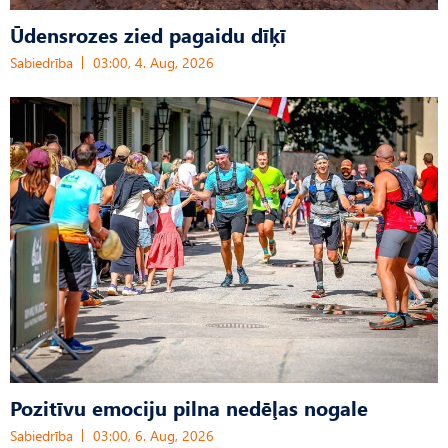
Ūdensrozes zied pagaidu dīķī
Sabiedrība
03:00, 4. Aug, 2026
Pozitīvu emociju pilna nedēļas nogale
Sabiedrība
03:00, 6. Aug, 2026