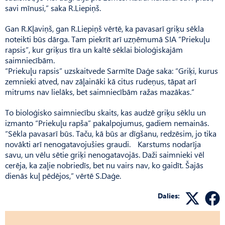
savi mīnusi,” saka R.Liepiņš.
Gan R.Kļaviņš, gan R.Liepiņš vērtē, ka pavasarī griķu sēkla
noteikti būs dārga. Tam piekrīt arī uzņēmumā SIA “Priekuļu
rapsis”, kur griķus tīra un kaltē sēklai bioloģiskajām
saimniecībām.
“Priekuļu rapsis” uzskaitvede Sarmīte Daģe saka: “Griķi, kurus
zemnieki atved, nav zāļaināki kā citus rudeņus, tāpat arī
mitrums nav lielāks, bet saimniecībām ražas mazākas.”
To bioloģisko saimniecību skaits, kas audzē griķu sēklu un
izmanto “Priekuļu rapša” pakalpojumus, gadiem nemainās.
“Sēk­­­la pavasarī būs. Taču, kā būs ar dīgšanu, redzēsim, jo tika
novākti arī nenogatavojušies graudi. Karstums nodarīja
savu, un vēlu sētie griķi nenogatavojās. Daži saim­nieki vēl
cerēja, ka zaļie nobriedīs, bet nu vairs nav, ko gaidīt. Šajās
dienās kuļ pēdējos,” vērtē S.Daģe.
Dalies: