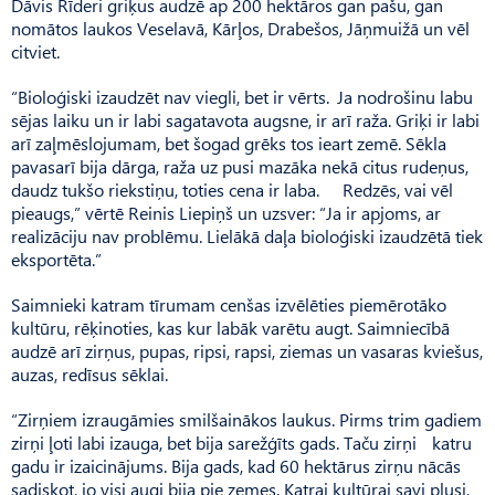
Dāvis Rīderi griķus audzē ap 200 hektāros gan pašu, gan
nomātos laukos Ve­selavā, Kārļos, Drabešos, Jāņ­muižā un vēl
citviet.
“Bioloģiski izaudzēt nav viegli, bet ir vērts. Ja nodrošinu labu
sējas laiku un ir labi sagatavota augsne, ir arī raža. Griķi ir labi
arī zaļmēslojumam, bet šogad grēks tos ieart zemē. Sēkla
pavasarī bija dārga, raža uz pusi mazāka nekā citus rudeņus,
daudz tukšo riekstiņu, toties cena ir laba. Redzēs, vai vēl
pieaugs,” vērtē Reinis Liepiņš un uzsver: “Ja ir apjoms, ar
realizāciju nav problēmu. Lielākā daļa bioloģiski izaudzētā tiek
eksportēta.”
Saimnieki katram tīrumam cenšas izvēlēties piemērotāko
kultūru, rēķinoties, kas kur labāk varētu augt. Saimniecībā
audzē arī zirņus, pupas, ripsi, rapsi, zie­mas un vasaras kviešus,
auzas, redīsus sēklai.
“Zirņiem izraugāmies smilšainākos laukus. Pirms trim gadiem
zirņi ļoti labi izauga, bet bija sarežģīts gads. Taču zirņi katru
gadu ir izaicinājums. Bija gads, kad 60 hektārus zirņu nācās
sadiskot, jo visi augi bija pie zemes. Katrai kultūrai savi plusi,