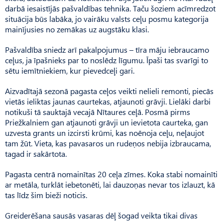
darbā iesaistījās pašvaldības tehnika. Taču šoziem acīmredzot
situācija būs labāka, jo vairāku valsts ceļu posmu kategorija
mainījusies no zemākas uz augstāku klasi.
Pašvaldība sniedz arī pakalpojumus – tīra māju iebraucamo
ceļus, ja īpašnieks par to noslēdz līgumu. Īpaši tas svarīgi to
sētu iemītniekiem, kur pievedceļi gari.
Aizvadītajā sezonā pagasta ceļos veikti nelieli remonti, piecās
vietās ieliktas jaunas caurtekas, atjaunoti grāvji. Lielāki darbi
notikuši tā sauktajā vecajā Nītaures ceļā. Posmā pirms
Priežkalniem gan atjaunoti grāvji un ievietota caurteka, gan
uzvesta grants un izcirsti krūmi, kas noēnoja ceļu, neļaujot
tam žūt. Vieta, kas pavasaros un rudeņos nebija izbraucama,
tagad ir sakārtota.
Pagasta centrā nomainītas 20 ceļa zīmes. Koka stabi nomainīti
ar metāla, turklāt iebetonēti, lai dauzoņas nevar tos izlauzt, kā
tas līdz šim bieži noticis.
Greiderēšana sausās vasaras dēļ šogad veikta tikai divas