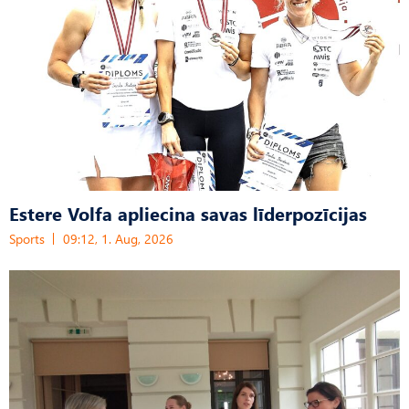
Estere Volfa apliecina savas līderpozīcijas
Sports
09:12, 1. Aug, 2026