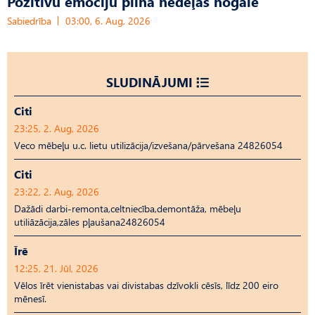
Pozitīvu emociju pilna nedēļas nogale
Sabiedrība
03:00, 6. Aug, 2026
SLUDINĀJUMI
Citi
23:25, 2. Aug, 2026
Veco mēbeļu u.c. lietu utilizācija/izvešana/pārvešana 24826054
Citi
23:22, 2. Aug, 2026
Dažādi darbi-remonta,celtniecība,demontāža, mēbeļu
utiliāzācija,zāles pļaušana24826054
Īrē
12:25, 21. Jūl, 2026
Vēlos īrēt vienistabas vai divistabas dzīvokli cēsīs, līdz 200 eiro
mēnesī.