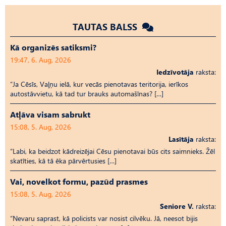
TAUTAS BALSS
Kā organizēs satiksmi?
19:47, 6. Aug, 2026
Iedzīvotāja
raksta:
“Ja Cēsīs, Vaļņu ielā, kur vecās pienotavas teritorija, ierīkos
autostāvvietu, kā tad tur brauks automašīnas? […]
Atļāva visam sabrukt
15:08, 5. Aug, 2026
Lasītāja
raksta:
“Labi, ka beidzot kādreizējai Cēsu pienotavai būs cits saimnieks. Žēl
skatīties, kā tā ēka pārvērtusies […]
Vai, novelkot formu, pazūd prasmes
15:08, 5. Aug, 2026
Seniore V.
raksta:
“Nevaru saprast, kā policists var nosist cilvēku. Jā, neesot bijis