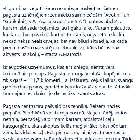
-Līgumi par ceļu tīrīšanu no sniega noslēgti ar četriem
pagasta uzņēmējiem: zemnieku saimniecībām ”Avotiņi” un
”Gubkalni”, SIA ”Asaru krogs” un SIA ”Līgatnes ābele”, ar
kurām labi sadarbojamies jau ilgāku laiku. Varam paļauties,
ka darbs būs paveikts kārtīgi. Protams, nevarētu teikt, ka
nekad nekas neaizkavējās, bet nav bijusi situācija, ka kāda
piena mašīna nav varējusi iebraukt vai kāds bērns nav
aizvests uz skolu, – stāsta A.Matrozis.
Izraugoties uzņēmumus, kas tīra sniegu, ņemts vērā
teritoriālais princips. Pagasta teritorija ir plaša, kopējais ceļu
tīkls garš – 111,7 kilometri. Lai izšķūrētu ceļus laikus, svarīgs
gan darba apjoms, gan tehnikas atrašanās vieta. Jo tā tuvāk
tīrāmajam iecirknim, jo darbs tiks izdarīts ātrāk.
Pagasta centru tīra pašvaldības tehnika. Reizēm nācies
piepalīdzēt arī kādā valsts ceļa posmā. Ne jau tādēļ, ka tos
netīrīja, bet tādēļ, ka pirmām kārtām, atbalstoši ceļu
kategorijām, tika sakoptas lielās maģistrāles, tikai pēc tam
zemākas klases ceļi. Bet, piemēram, lai aizvestu bērnus uz
skolu, autobusam uz Ratniekiem bija jātiek agri no rīta. Tādēļ