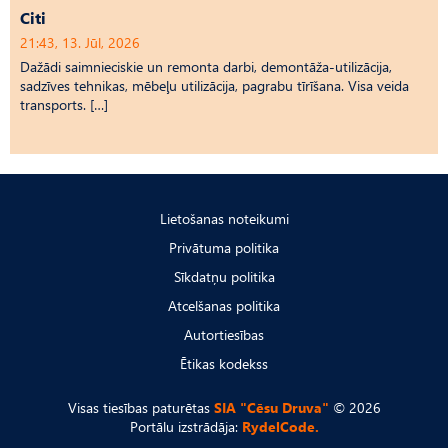
Citi
21:43, 13. Jūl, 2026
Dažādi saimnieciskie un remonta darbi, demontāža-utilizācija,
sadzīves tehnikas, mēbeļu utilizācija, pagrabu tīrīšana. Visa veida
transports. […]
Lietošanas noteikumi
Privātuma politika
Sīkdatņu politika
Atcelšanas politika
Autortiesības
Ētikas kodekss
Visas tiesības paturētas
SIA "Cēsu Druva"
© 2026
Portālu izstrādāja:
RydelCode.