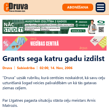
ABONĒŠANA
Grants sega katru gadu izdilst
Druva
Sabiedrība
02:00, 14. Nov, 2006
”Druva” uzsāk rubriku, kurā centīsies noskaidrot, kā savu ceļu
uzturēšanā šogad veicies pašvaldībām un kā tās gatavas
ziemas ceļiem.
Par Līgatnes pagasta situāciju stāsta ceļu meistars Arnis
Matrozis.