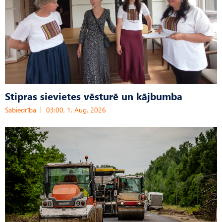
Stipras sievietes vēsturē un kājbumba
Sabiedrība
03:00, 1. Aug, 2026