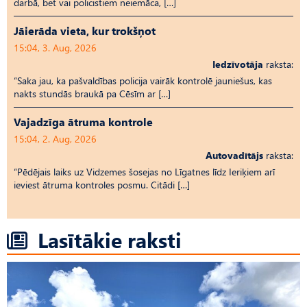
darbā, bet vai policistiem neiemāca, […]
Jāierāda vieta, kur trokšņot
15:04, 3. Aug, 2026
Iedzīvotāja
raksta:
“Saka jau, ka pašvaldības policija vairāk kontrolē jauniešus, kas
nakts stundās braukā pa Cēsīm ar […]
Vajadzīga ātruma kontrole
15:04, 2. Aug, 2026
Autovadītājs
raksta:
“Pēdējais laiks uz Vid­ze­mes šosejas no Līgatnes līdz Ieriķiem arī
ieviest ātruma kontroles posmu. Citādi […]
Lasītākie raksti