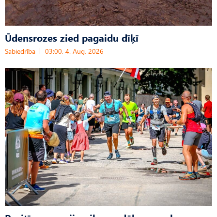
Ūdensrozes zied pagaidu dīķī
Sabiedrība
03:00, 4. Aug, 2026