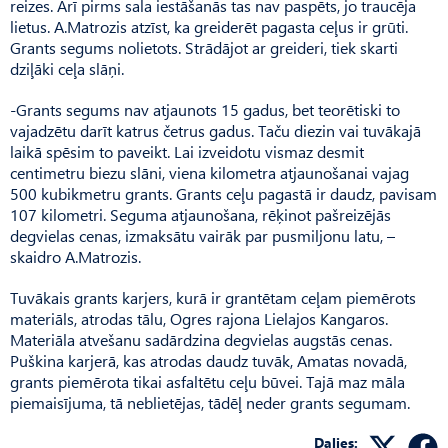
reizes. Arī pirms sala iestāšanās tas nav paspēts, jo traucēja
lietus. A.Matrozis atzīst, ka greiderēt pagasta ceļus ir grūti.
Grants segums nolietots. Strādājot ar greideri, tiek skarti
dziļāki ceļa slāņi.
-Grants segums nav atjaunots 15 gadus, bet teorētiski to
vajadzētu darīt katrus četrus gadus. Taču diezin vai tuvākajā
laikā spēsim to paveikt. Lai izveidotu vismaz desmit
centimetru biezu slāni, viena kilometra atjaunošanai vajag
500 kubikmetru grants. Grants ceļu pagastā ir daudz, pavisam
107 kilometri. Seguma atjaunošana, rēķinot pašreizējās
degvielas cenas, izmaksātu vairāk par pusmiljonu latu, –
skaidro A.Matrozis.
Tuvākais grants karjers, kurā ir grantētam ceļam piemērots
materiāls, atrodas tālu, Ogres rajona Lielajos Kangaros.
Materiāla atvešanu sadārdzina degvielas augstās cenas.
Puškina karjerā, kas atrodas daudz tuvāk, Amatas novadā,
grants piemērota tikai asfaltētu ceļu būvei. Tajā maz māla
piemaisījuma, tā neblietējas, tādēļ neder grants segumam.
Dalies: