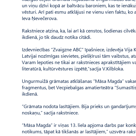
un viņu dzīvi kopā ar baltvācu baroniem, kas te ienākuši
vēsturi. Arī pati esmu atklājusi ne vienu vien faktu, 
Ieva Ņeve­čerova.
Rakstniece atzina, ka, lai arī kā censtos, šodienas cilvē
ikdienā, jo tik daudz notika citādi.
Izdevniecības “Zvaigzne ABC” īpašniece, izdevēja Vija
Latvijai nozīmīgas sievietes, piešķīrusi tām vaibstus,
Varam lepoties ne tikai ar rakstnieces aprakstītājiem v
literatūrā, kultūrvēstures izpētē,”sacīja V.Kilbloka.
Ungurmuižā grāmatas atklāšanas “Māsa Magda” vakarā V
fragmentus, bet Vecpiebalgas amatierteātra “Sumasītis”
ikdienā.
“Grāmata nodota lasītājiem. Bija prieks un gandarījum
noskaņu,” sacīja rakstniece.
“Māsa Magda” ir viņas 13. liela apjoma darbs par konk
notikums, tāpat kā tikšanās ar lasītājiem,” uzsvēra raks