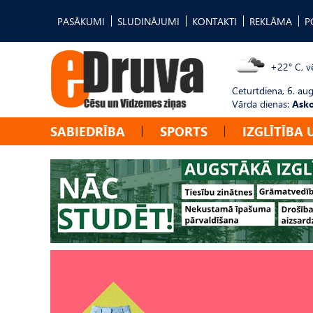
PASĀKUMI
SLUDINĀJUMI
KONTAKTI
REKLĀMA
P
+22° C, vē
Ceturtdiena, 6. au
Vārda dienas:
Asko
SABIEDRĪBA
SPORTS
IZGLĪTĪBA 