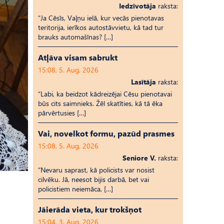
Iedzīvotāja
raksta:
“Ja Cēsīs, Vaļņu ielā, kur vecās pienotavas
teritorija, ierīkos autostāvvietu, kā tad tur
brauks automašīnas? […]
Atļāva visam sabrukt
15:08, 5. Aug, 2026
Lasītāja
raksta:
“Labi, ka beidzot kādreizējai Cēsu pienotavai
būs cits saimnieks. Žēl skatīties, kā tā ēka
pārvērtusies […]
Vai, novelkot formu, pazūd prasmes
15:08, 5. Aug, 2026
Seniore V.
raksta:
“Nevaru saprast, kā policists var nosist
cilvēku. Jā, neesot bijis darbā, bet vai
policistiem neiemāca, […]
Jāierāda vieta, kur trokšņot
15:04, 3. Aug, 2026