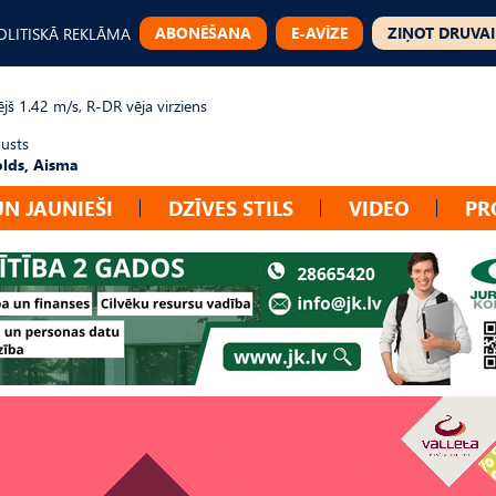
ABONĒŠANA
E-AVĪZE
ZIŅOT DRUVAI
OLITISKĀ REKLĀMA
jš 1.42 m/s, R-DR vēja virziens
gusts
lds, Aisma
UN JAUNIEŠI
DZĪVES STILS
VIDEO
PR