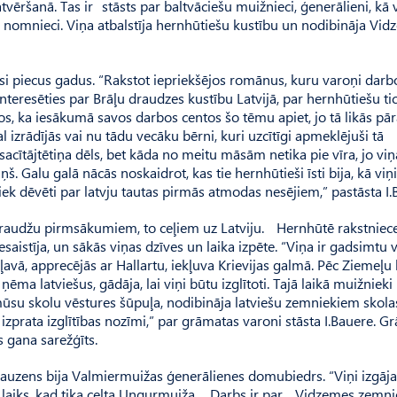
ršanā. Tas ir stāsts par baltvāciešu muižnieci, ģenerālieni, kā 
s nomnieci. Viņa atbalstīja hernhūtiešu kustību un nodibināja Vi
si piecus gadus. “Rakstot iepriekšējos romānus, kuru varoņi darb
resēties par Brāļu draudzes kustību Lat­vijā, par hernhūtiešu ti
, ka iesākumā savos darbos centos šo tēmu apiet, jo tā likās pā
kal izrādījās vai nu tādu vecāku bērni, kuri uzcītīgi apmeklējuši tā
cītājtētiņa dēls, bet kāda no meitu māsām netika pie vīra, jo viņ
ņš. Galu galā nācās noskaidrot, kas tie hernhūtieši īsti bija, kā viņi
iek dēvēti par latvju tautas pirmās atmodas nesējiem,” pastāsta I.B
 draudžu pirmsākumiem, to ceļiem uz Latviju. Hernhūtē rakstniec
saistīja, un sākās viņas dzīves un laika izpēte. “Viņa ir gadsimtu 
avā, apprecējās ar Hallartu, iekļuva Krievijas galmā. Pēc Ziemeļ
ma latviešus, gādāja, lai viņi būtu izglītoti. Tajā laikā muižniek
 mūsu skolu vēstures šūpuļa, nodibināja latviešu zemniekiem skola
izprata izglītības nozīmi,” par grāmatas varoni stāsta I.Bauere. G
s gana sarežģīts.
uzens bija Valmiermuižas ģenerālienes domubiedrs. “Viņi izgāja
 laiks, kad tika celta Ungurmuiža. Darbs ir par Vidzemes zemn