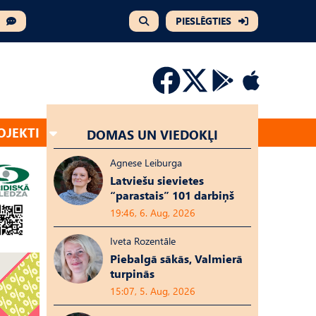
PIESLĒGTIES
OJEKTI
DOMAS UN VIEDOKĻI
Agnese Leiburga
Latviešu sievietes
“parastais” 101 darbiņš
19:46, 6. Aug, 2026
Iveta Rozentāle
Piebalgā sākās, Valmierā
turpinās
15:07, 5. Aug, 2026