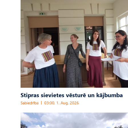
Stipras sievietes vēsturē un kājbumba
Sabiedrība
03:00, 1. Aug, 2026