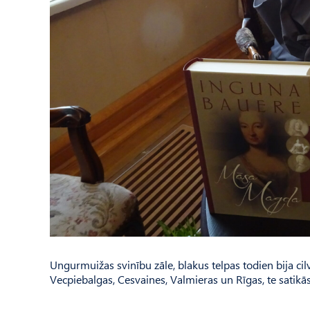
Ungurmuižas svinību zāle, blakus telpas todien bija cil
Vecpiebalgas, Cesvaines, Valmieras un Rīgas, te satikās