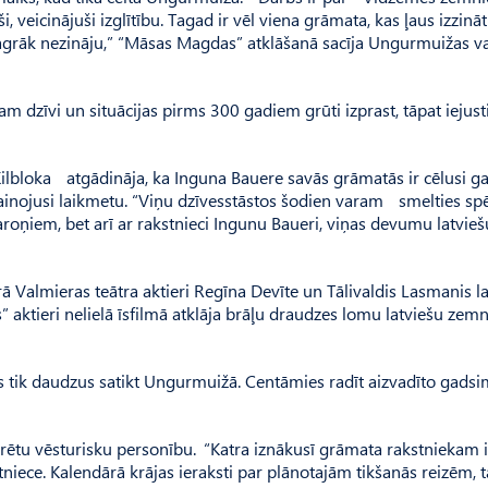
, veicinājuši izglītību. Tagad ir vēl viena grāmata, kas ļaus izzin
ko agrāk nezināju,” “Māsas Magdas” atklāšanā sacīja Ungurmuižas va
kam dzīvi un situācijas pirms 300 gadiem grūti izprast, tāpat iejust
 Kilbloka atgādināja, ka Inguna Bauere savās grāmatās ir cēlusi g
 atainojusi laikmetu. “Viņu dzīvesstāstos šodien varam smelties s
aroņiem, bet arī ar rakstnieci Ingunu Baueri, viņas devumu latvieš
almieras teātra aktieri Regīna Devīte un Tālivaldis Lasmanis la
 aktieri nelielā īsfilmā atklāja brāļu draudzes lomu latviešu zem
s tik daudzus satikt Ungurmuižā. Centāmies radīt aizvadīto gadsi
rētu vēsturisku personību. “Katra iznākusī grāmata rakstniekam i
tniece. Kalen­dārā krājas ieraksti par plānotajām tikšanās reizēm, 