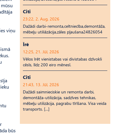
āt mūsu
Citi
dītāja
23:22, 2. Aug, 2026
Dažādi darbi-remonta,celtniecība,demontāža,
ies viņu
mēbeļu utiliāzācija,zāles pļaušana24826054
Īrē
aismā
12:25, 21. Jūl, 2026
pēkus.
Vēlos īrēt vienistabas vai divistabas dzīvokli
u
cēsīs, līdz 200 eiro mēnesī.
Citi
sīja
21:43, 13. Jūl, 2026
nieku
Dažādi saimnieciskie un remonta darbi,
demontāža-utilizācija, sadzīves tehnikas,
mēbeļu utilizācija, pagrabu tīrīšana. Visa veida
mtu
transports. […]
r
tāda būs