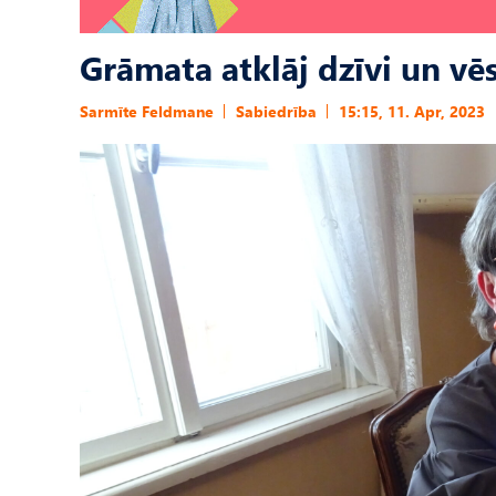
Grāmata atklāj dzīvi un vēs
Sarmīte Feldmane
Sabiedrība
15:15, 11. Apr, 2023