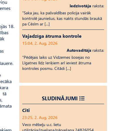
viņu
Iedzīvotāja
raksta:
dzemes
“Saka jau, ka pašvaldības policija vairāk
kontrolē jauniešus, kas nakts stundās braukā
pa Cēsīm ar […]
ojās 18.
cības
Vajadzīga ātruma kontrole
rāk
15:04, 2. Aug, 2026
Autovadītājs
raksta:
as
“Pēdējais laiks uz Vid­ze­mes šosejas no
au­ere.
Līgatnes līdz Ieriķiem arī ieviest ātruma
kontroles posmu. Citādi […]
e
vecāka
u kara
i tā
SLUDINĀJUMI
s,
rāmata
Citi
23:25, 2. Aug, 2026
Veco mēbeļu u.c. lietu
iekiem
utilizācija/izvešana/pārvešana 24826054