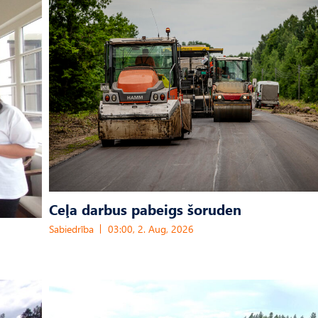
Ceļa darbus pabeigs šoruden
Sabiedrība
03:00, 2. Aug, 2026