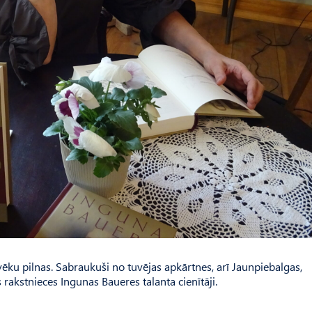
vēku pilnas. Sabraukuši no tuvējas apkārtnes, arī Jaunpiebal­gas,
 rakstnieces Ingunas Baueres talanta cienītāji.