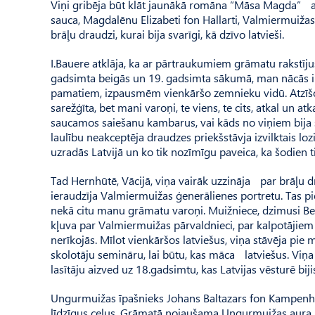
Viņi gribēja būt klāt jaunākā romāna “Māsa Magda” atvē
sauca, Magdalēnu Elizabeti fon Hallarti, Valmiermuiža
brāļu draudzi, kurai bija svarīgi, kā dzīvo latvieši.
I.Bauere atklāja, ka ar pārtraukumiem grāmatu rakstīju
gadsimta beigās un 19. gadsimta sākumā, man nācās inte
pamatiem, izpausmēm vienkāršo zemnieku vidū. Atzīšos
sarežģīta, bet mani varoņi, te viens, te cits, atkal un at
saucamos saiešanu kambarus, vai kāds no viņiem bija sa
laulību neakceptēja draudzes priekšstāvja izvilktais lozi
uzradās Latvijā un ko tik nozīmīgu paveica, ka šodien t
Tad Hernhūtē, Vācijā, viņa vairāk uzzināja par brāļu
ieraudzīja Valmiermuižas ģenerālienes portretu. Tas pie
nekā citu manu grāmatu varoņi. Muižniece, dzimusi Beļ
kļuva par Valmiermuižas pārvaldnieci, par kalpotājiem ņē
nerīkojās. Mīlot vienkāršos latviešus, viņa stāvēja pie
skolotāju semināru, lai būtu, kas māca latviešus. Viņa 
lasītāju aizved uz 18.gadsimtu, kas Latvijas vēsturē biji
Ungurmuižas īpašnieks Johans Baltazars fon Kampenha
līdzīgus ceļus. Grāmatā nojaušama Ungurmuižas aura,