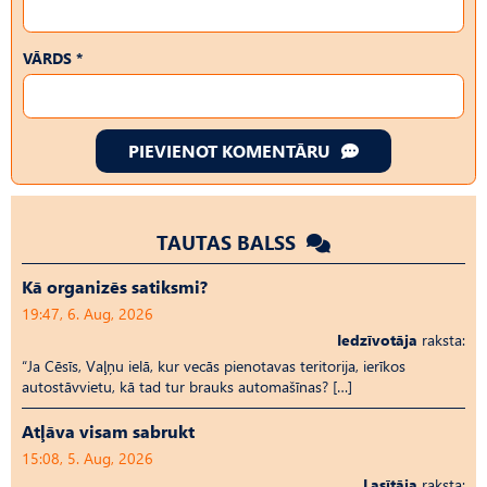
VĀRDS *
PIEVIENOT KOMENTĀRU
TAUTAS BALSS
Kā organizēs satiksmi?
19:47, 6. Aug, 2026
Iedzīvotāja
raksta:
“Ja Cēsīs, Vaļņu ielā, kur vecās pienotavas teritorija, ierīkos
autostāvvietu, kā tad tur brauks automašīnas? […]
Atļāva visam sabrukt
15:08, 5. Aug, 2026
Lasītāja
raksta: