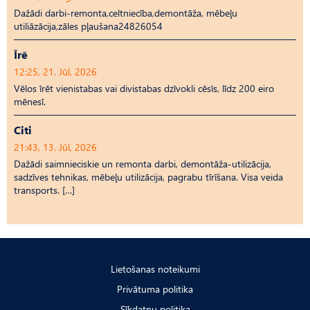
Dažādi darbi-remonta,celtniecība,demontāža, mēbeļu
utiliāzācija,zāles pļaušana24826054
Īrē
12:25, 21. Jūl, 2026
Vēlos īrēt vienistabas vai divistabas dzīvokli cēsīs, līdz 200 eiro
mēnesī.
Citi
21:43, 13. Jūl, 2026
Dažādi saimnieciskie un remonta darbi, demontāža-utilizācija,
sadzīves tehnikas, mēbeļu utilizācija, pagrabu tīrīšana. Visa veida
transports. […]
Lietošanas noteikumi
Privātuma politika
Sīkdatņu politika