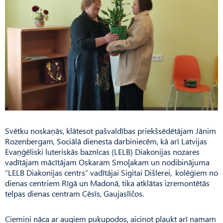
Svētku noskaņās, klātesot pašvaldības priekšsēdētājam Jānim
Rozenbergam, Sociālā dienesta darbiniecēm, kā arī Latvijas
Evaņģēliski luteriskās baznīcas (LELB) Diakonijas nozares
vadītājam mācītājam Oskaram Smoļakam un nodibinājuma
“LELB Diakonijas centrs” vadītājai Sigitai Dišlerei, kolēģiem no
dienas centriem Rīgā un Madonā, tika atklātas izremontētās
telpas dienas centram Cēsīs, Gaujaslīčos.
Ciemiņi nāca ar augiem puķupodos, aicinot plaukt arī namam