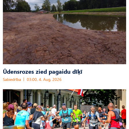
Ūdensrozes zied pagaidu dīķī
Sabiedrība
03:00, 4. Aug, 2026