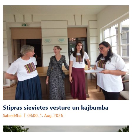
Stipras sievietes vēsturē un kājbumba
Sabiedrība
03:00, 1. Aug, 2026