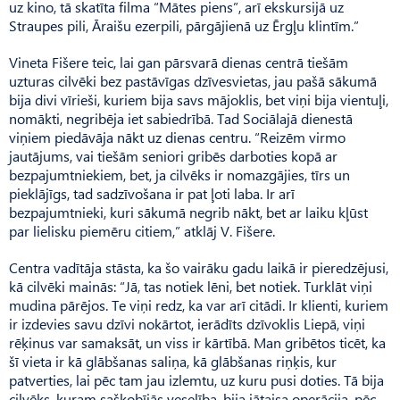
uz kino, tā skatīta filma “Mātes piens”, arī ekskursijā uz
Straupes pili, Āraišu ezerpili, pārgājienā uz Ērgļu klintīm.”
Vineta Fišere teic, lai gan pārsvarā dienas centrā tiešām
uzturas cilvēki bez pastāvīgas dzīvesvietas, jau pašā sākumā
bija divi vīrieši, kuriem bija savs mājoklis, bet viņi bija vientuļi,
nomākti, negribēja iet sabiedrībā. Tad Sociālajā dienestā
viņiem piedāvāja nākt uz dienas centru. “Reizēm virmo
jautājums, vai tiešām seniori gribēs darboties kopā ar
bezpajumtniekiem, bet, ja cilvēks ir nomazgājies, tīrs un
pieklājīgs, tad sadzīvošana ir pat ļoti laba. Ir arī
bezpajumtnieki, kuri sākumā negrib nākt, bet ar laiku kļūst
par lielisku piemēru citiem,” atklāj V. Fišere.
Centra vadītāja stāsta, ka šo vairāku gadu laikā ir pieredzējusi,
kā cilvēki mainās: “Jā, tas notiek lēni, bet notiek. Turklāt viņi
mudina pārējos. Te viņi redz, ka var arī citādi. Ir klienti, kuriem
ir izdevies savu dzīvi nokārtot, ierādīts dzīvoklis Liepā, viņi
rēķinus var samaksāt, un viss ir kārtībā. Man gribētos ticēt, ka
šī vieta ir kā glābšanas saliņa, kā glābšanas riņķis, kur
patverties, lai pēc tam jau izlemtu, uz kuru pusi doties. Tā bija
cilvēks, kuram sašķobījās veselība, bija jātaisa operācija, pēc