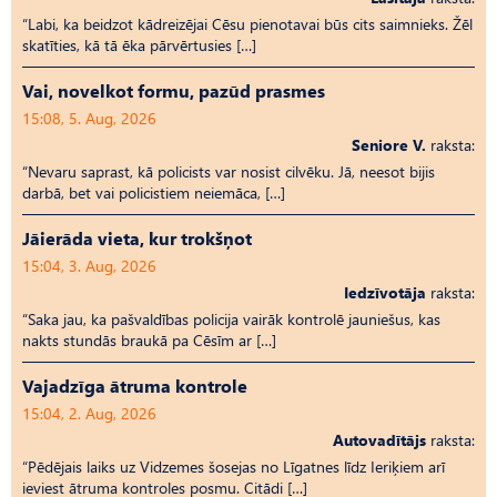
“Labi, ka beidzot kādreizējai Cēsu pienotavai būs cits saimnieks. Žēl
skatīties, kā tā ēka pārvērtusies […]
Vai, novelkot formu, pazūd prasmes
15:08, 5. Aug, 2026
Seniore V.
raksta:
“Nevaru saprast, kā policists var nosist cilvēku. Jā, neesot bijis
darbā, bet vai policistiem neiemāca, […]
Jāierāda vieta, kur trokšņot
15:04, 3. Aug, 2026
Iedzīvotāja
raksta:
“Saka jau, ka pašvaldības policija vairāk kontrolē jauniešus, kas
nakts stundās braukā pa Cēsīm ar […]
Vajadzīga ātruma kontrole
15:04, 2. Aug, 2026
Autovadītājs
raksta:
“Pēdējais laiks uz Vid­ze­mes šosejas no Līgatnes līdz Ieriķiem arī
ieviest ātruma kontroles posmu. Citādi […]