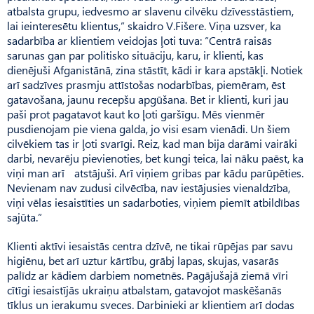
atbalsta grupu, iedvesmo ar slavenu cilvēku dzīvesstāstiem,
lai ieinteresētu klientus,” skaidro V.Fišere. Viņa uzsver, ka
sadarbība ar klien­tiem veidojas ļoti tuva: “Cen­trā raisās
sarunas gan par politisko situāciju, karu, ir klienti, kas
dienējuši Afganistānā, zina stāstīt, kādi ir kara apstākļi. Notiek
arī sadzīves prasmju attīstošas nodarbības, piemēram, ēst
gatavošana, jaunu recepšu apgūšana. Bet ir klienti, kuri jau
paši prot pagatavot kaut ko ļoti garšīgu. Mēs vienmēr
pusdienojam pie viena galda, jo visi esam vienādi. Un šiem
cilvēkiem tas ir ļoti svarīgi. Reiz, kad man bija darāmi vairāki
darbi, nevarēju pievienoties, bet kungi teica, lai nāku paēst, ka
viņi man arī atstājuši. Arī viņiem gribas par kādu parūpēties.
Nevienam nav zudusi cilvēcība, nav iestājusies vienaldzība,
viņi vēlas iesaistīties un sadarboties, viņiem piemīt atbildības
sajūta.”
Klienti aktīvi iesaistās centra dzīvē, ne tikai rūpējas par savu
higiēnu, bet arī uztur kārtību, grābj lapas, skujas, vasarās
palīdz ar kādiem darbiem nometnēs. Pagājušajā ziemā vīri
cītīgi iesaistījās ukraiņu atbalstam, gatavojot maskēšanās
tīklus un ierakumu sveces. Darbinieki ar klientiem arī dodas