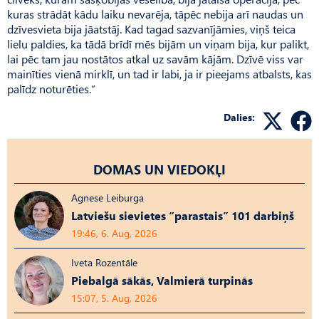
kuras strādāt kādu laiku nevarēja, tāpēc nebija arī naudas un
dzīves­vieta bija jāatstāj. Kad tagad sazvanījāmies, viņš teica
lielu paldies, ka tādā brīdī mēs bijām un viņam bija, kur palikt,
lai pēc tam jau nostātos atkal uz savām kājām. Dzīvē viss var
mainīties vienā mirklī, un tad ir labi, ja ir pieejams atbalsts, kas
palīdz noturēties.”
Dalies:
DOMAS UN VIEDOKĻI
Agnese Leiburga
Latviešu sievietes “parastais” 101 darbiņš
19:46, 6. Aug, 2026
Iveta Rozentāle
Piebalgā sākās, Valmierā turpinās
15:07, 5. Aug, 2026