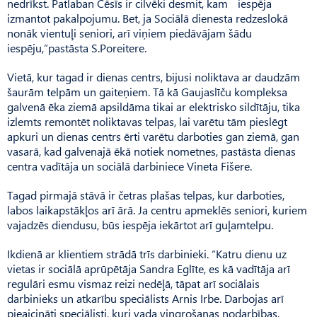
nedrīkst. Patlaban Cēsīs ir cilvēki desmit, kam iespēja
izmantot pakalpojumu. Bet, ja Sociālā dienesta redzeslokā
nonāk vientuļi seniori, arī viņiem piedāvājam šādu
iespēju,”pastāsta S.Poreitere.
Vietā, kur tagad ir dienas centrs, bijusi noliktava ar daudzām
šaurām telpām un gaiteņiem. Tā kā Gaujaslīču kompleksa
galvenā ēka ziemā apsildāma tikai ar elektrisko sildītāju, tika
izlemts remontēt noliktavas telpas, lai varētu tām pieslēgt
apkuri un dienas centrs ērti varētu darboties gan ziemā, gan
vasarā, kad galvenajā ēkā notiek nometnes, pastāsta dienas
centra vadītāja un sociālā darbiniece Vineta Fišere.
Tagad pirmajā stāvā ir četras plašas telpas, kur darboties,
labos laikapstākļos arī ārā. Ja centru apmeklēs seniori, kuriem
vajadzēs diendusu, būs iespēja iekārtot arī guļamtelpu.
Ikdienā ar klientiem strādā trīs darbinieki. “Katru dienu uz
vietas ir sociālā aprūpētāja San­dra Eg­līte, es kā vadītāja arī
regulāri esmu vismaz reizi nedēļā, tāpat arī sociālais
darbinieks un atkarību speciālists Arnis Irbe. Darbojas arī
pieaicināti speciālisti, kuri vada vingrošanas nodarbības,