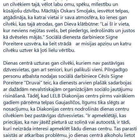
un cilvēkiem tajā, vēlot labu omu, spēku, mīlestību un
kūsājošu dzīvību. Mācītājs Oskars Smoļaks, iesvētot telpas,
atgādināja, ka katrai vietai ir sava atmosfēra, ko ienes gan
cilvēki, kas tajā atrodas, gan Dieva klātbūtne: “Lai šī ir vieta,
kur neviens nejūtas svešs, bet piederīgs, iedrošināts un justos
kā dvēseles mājās.” Sociālā dienesta darbiniece Signe
Poreitere uzsvēra, ka šeit strādā ar misijas apziņu un katru
cilvēku uztver kā ļoti lielu vērtību.
Dienas centrā uzturas gan cilvēki, kuriem nav pastāvīgas
dzīvesvietas, gan arī seniori, kuri palikuši vieni. Pilngadīgo
personu atbalsta nodaļas sociālā darbiniece Cēsīs Signe
Poreitere “Dru­vai” teic, ka dienests arvien plašāk sadarbojas
ar dažādām nevalstiskajām organizācijām sociālo jautājumu
risināšanā. Tādēļ, kad LELB Diakonijas centrs pirms vairākiem
gadiem pārņēma telpas Gaujaslīčos, līgums tika slēgts ar
nosacījumu, ka Diakonijas centrs nodrošinās dienas centru
cilvēkiem bez pastāvīgas dzīvesvietas. “Ir apmeklētāji, kas
priecājas, ka nav jāsēž pieturā uz soliņā vai autoostā, ir tādi,
kuri neizrāda interesi apmeklēt šādu dienas centru. Tas parasti
saistās ar atkarības problēmu, jo dienas centrā alkoholu lietot