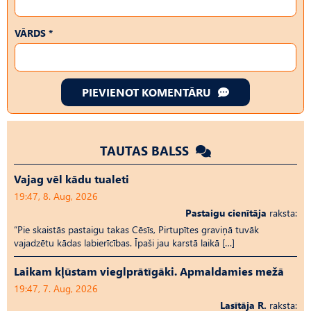
VĀRDS *
PIEVIENOT KOMENTĀRU
TAUTAS BALSS
Vajag vēl kādu tualeti
19:47, 8. Aug, 2026
Pastaigu cienītāja
raksta:
“Pie skaistās pastaigu takas Cēsīs, Pirtupītes graviņā tuvāk
vajadzētu kādas labierīcības. Īpaši jau karstā laikā […]
Laikam kļūstam vieglprātīgāki. Apmaldamies mežā
19:47, 7. Aug, 2026
Lasītāja R.
raksta: