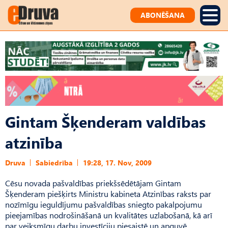
ABONĒŠANA
Gintam Šķenderam valdības
atzinība
Druva
Sabiedrība
19:28, 17. Nov, 2009
Cēsu novada pašvaldības priekšsēdētājam Gintam
Šķenderam piešķirts Ministru kabineta Atzinības raksts par
nozīmīgu ieguldījumu pašvaldības sniegto pakalpojumu
pieejamības nodrošināšanā un kvalitātes uzlabošanā, kā arī
par veiksmīgu darbu investīciju piesaistē un apguvē