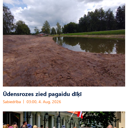
Ūdensrozes zied pagaidu dīķī
Sabiedrība
03:00, 4. Aug, 2026