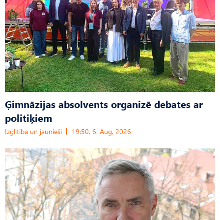
Ģimnāzijas absolvents organizē debates ar
politiķiem
Izglītība un jaunieši
19:50, 6. Aug, 2026