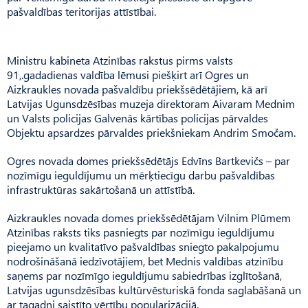
pašvaldības teritorijas attīstībai.
Ministru kabineta Atzinības rakstus pirms valsts
91,.gadadienas valdība lēmusi piešķirt arī Ogres un
Aizkraukles novada pašvaldību priekšsēdētājiem, kā arī
Latvijas Ugunsdzēsības muzeja direktoram Aivaram Mednim
un Valsts policijas Galvenās kārtības policijas pārvaldes
Objektu apsardzes pārvaldes priekšniekam Andrim Smočam.
Ogres novada domes priekšsēdētājs Edvīns Bartkevičs – par
nozīmīgu ieguldījumu un mērķtiecīgu darbu pašvaldības
infrastruktūras sakārtošanā un attīstībā.
Aizkraukles novada domes priekšsēdētājam Vilnim Plūmem
Atzinības raksts tiks pasniegts par nozīmīgu ieguldījumu
pieejamo un kvalitatīvo pašvaldības sniegto pakalpojumu
nodrošināšanā iedzīvotājiem, bet Mednis valdības atzinību
saņems par nozīmīgo ieguldījumu sabiedrības izglītošanā,
Latvijas ugunsdzēsības kultūrvēsturiskā fonda saglabāšanā un
ar tagadni saistīto vērtību popularizācijā.