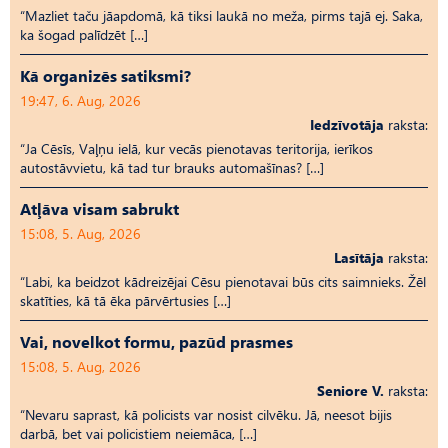
“Mazliet taču jāapdomā, kā tiksi laukā no meža, pirms tajā ej. Saka,
ka šogad palīdzēt […]
Kā organizēs satiksmi?
19:47, 6. Aug, 2026
Iedzīvotāja
raksta:
“Ja Cēsīs, Vaļņu ielā, kur vecās pienotavas teritorija, ierīkos
autostāvvietu, kā tad tur brauks automašīnas? […]
Atļāva visam sabrukt
15:08, 5. Aug, 2026
Lasītāja
raksta:
“Labi, ka beidzot kādreizējai Cēsu pienotavai būs cits saimnieks. Žēl
skatīties, kā tā ēka pārvērtusies […]
Vai, novelkot formu, pazūd prasmes
15:08, 5. Aug, 2026
Seniore V.
raksta:
“Nevaru saprast, kā policists var nosist cilvēku. Jā, neesot bijis
darbā, bet vai policistiem neiemāca, […]