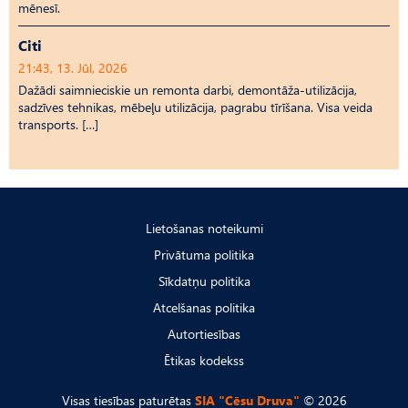
mēnesī.
Citi
21:43, 13. Jūl, 2026
Dažādi saimnieciskie un remonta darbi, demontāža-utilizācija,
sadzīves tehnikas, mēbeļu utilizācija, pagrabu tīrīšana. Visa veida
transports. […]
Lietošanas noteikumi
Privātuma politika
Sīkdatņu politika
Atcelšanas politika
Autortiesības
Ētikas kodekss
Visas tiesības paturētas
SIA "Cēsu Druva"
© 2026