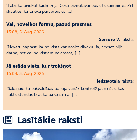
“Labi, ka beidzot kādreizējai Cēsu pienotavai būs cits saimnieks. Žēl
skatīties, kā tā ēka pārvērtusies […]
Vai, novelkot formu, pazūd prasmes
15:08, 5. Aug, 2026
Seniore V.
raksta:
“Nevaru saprast, kā policists var nosist cilvēku. Jā, neesot bijis
darbā, bet vai policistiem neiemāca, […]
Jāierāda vieta, kur trokšņot
15:04, 3. Aug, 2026
Iedzīvotāja
raksta:
“Saka jau, ka pašvaldības policija vairāk kontrolē jauniešus, kas
nakts stundās braukā pa Cēsīm ar […]
Lasītākie raksti