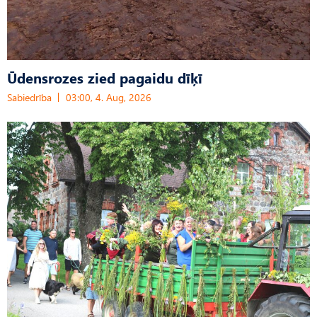
Ūdensrozes zied pagaidu dīķī
Sabiedrība
03:00, 4. Aug, 2026