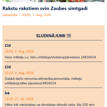
Rakstu rakstiem svin Zaubes simtgadi
Sabiedrība
03:00, 7. Aug, 2026
SLUDINĀJUMI
Citi
23:25, 2. Aug, 2026
Veco mēbeļu u.c. lietu utilizācija/izvešana/pārvešana 24826054
Citi
23:22, 2. Aug, 2026
Dažādi darbi-remonta,celtniecība,demontāža, mēbeļu
utiliāzācija,zāles pļaušana24826054
Īrē
12:25, 21. Jūl, 2026
Vēlos īrēt vienistabas vai divistabas dzīvokli cēsīs, līdz 200 eiro