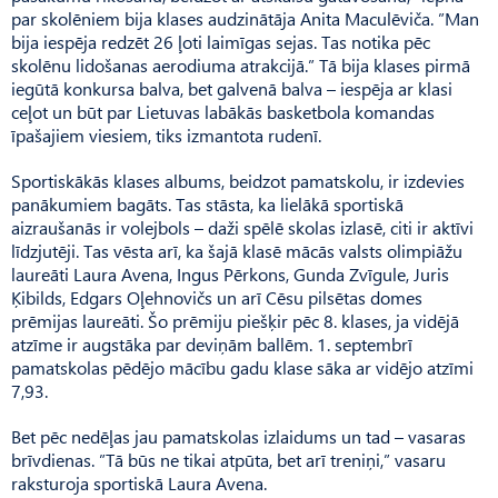
par skolēniem bija klases audzinātāja Anita Maculēviča. ”Man
bija iespēja redzēt 26 ļoti laimīgas sejas. Tas notika pēc
skolēnu lidošanas aerodiuma atrakcijā.” Tā bija klases pirmā
iegūtā konkursa balva, bet galvenā balva – iespēja ar klasi
ceļot un būt par Lietuvas labākās basketbola komandas
īpašajiem viesiem, tiks izmantota rudenī.
Sportiskākās klases albums, beidzot pamatskolu, ir izdevies
panākumiem bagāts. Tas stāsta, ka lielākā sportiskā
aizraušanās ir volejbols – daži spēlē skolas izlasē, citi ir aktīvi
līdzjutēji. Tas vēsta arī, ka šajā klasē mācās valsts olimpiāžu
laureāti Laura Avena, Ingus Pērkons, Gunda Zvīgule, Juris
Ķibilds, Edgars Oļehnovičs un arī Cēsu pilsētas domes
prēmijas laureāti. Šo prēmiju piešķir pēc 8. klases, ja vidējā
atzīme ir augstāka par deviņām ballēm. 1. septembrī
pamatskolas pēdējo mācību gadu klase sāka ar vidējo atzīmi
7,93.
Bet pēc nedēļas jau pamatskolas izlaidums un tad – vasaras
brīvdienas. ”Tā būs ne tikai atpūta, bet arī treniņi,” vasaru
raksturoja sportiskā Laura Avena.