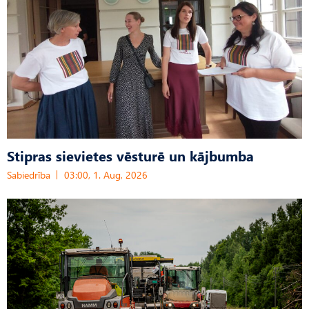
Stipras sievietes vēsturē un kājbumba
Sabiedrība
03:00, 1. Aug, 2026