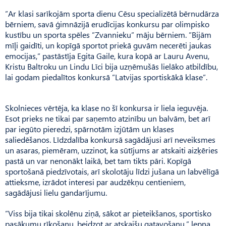
”Ar klasi sarīkojām sporta dienu Cēsu specializētā bērnudārza
bērniem, savā ģimnāzijā erudīcijas konkursu par olimpisko
kustību un sporta spēles ”Zvannieku” māju bērniem. ”Bijām
mīļi gaidīti, un kopīgā sportot priekā guvām necerēti jaukas
emocijas,” pastāstīja Egita Gaile, kura kopā ar Lauru Avenu,
Kristu Baltroku un Lindu Līci bija uzņēmušās lielāko atbildību,
lai godam piedalītos konkursā ”Latvijas sportiskākā klase”.
Skolnieces vērtēja, ka klase no šī konkursa ir liela ieguvēja.
Esot prieks ne tikai par saņemto atzinību un balvām, bet arī
par iegūto pieredzi, spārnotām izjūtām un klases
saliedēšanos. Līdzdalība konkursā sagādājusi arī neveiksmes
un asaras, piemēram, uzzinot, ka sūtījums ar atskaiti aizķēries
pastā un var nenonākt laikā, bet tam tikts pāri. Kopīgā
sportošanā piedzīvotais, arī skolotāju līdzi jušana un labvēlīgā
attieksme, izrādot interesi par audzēkņu centieniem,
sagādājusi lielu gandarījumu.
”Viss bija tikai skolēnu ziņā, sākot ar pieteikšanos, sportisko
pasākumu rīkošanu, beidzot ar atskaišu gatavošanu,” lepna