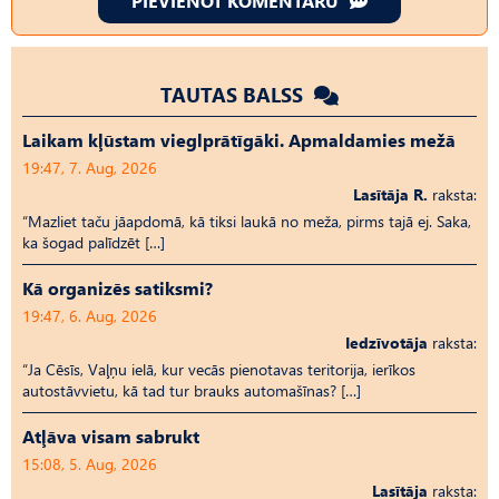
PIEVIENOT KOMENTĀRU
TAUTAS BALSS
Laikam kļūstam vieglprātīgāki. Apmaldamies mežā
19:47, 7. Aug, 2026
Lasītāja R.
raksta:
“Mazliet taču jāapdomā, kā tiksi laukā no meža, pirms tajā ej. Saka,
ka šogad palīdzēt […]
Kā organizēs satiksmi?
19:47, 6. Aug, 2026
Iedzīvotāja
raksta:
“Ja Cēsīs, Vaļņu ielā, kur vecās pienotavas teritorija, ierīkos
autostāvvietu, kā tad tur brauks automašīnas? […]
Atļāva visam sabrukt
15:08, 5. Aug, 2026
Lasītāja
raksta: