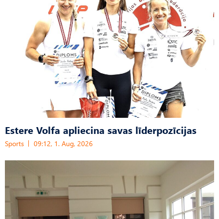
Estere Volfa apliecina savas līderpozīcijas
Sports
09:12, 1. Aug, 2026