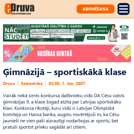
ABONĒŠANA
Ģimnāzijā – sportiskākā klase
Druva
Sabiedrība
02:00, 1. Jūn, 2007
Vairāk nekā simts konkursa dalībnieku vidū DA Cēsu valsts
ģimnāzijas 9. a klase šogad atzīta par Latvijas sportiskāko
klasi. Konkursa rīkotāji, kuru vidū ir Latvijas Olimpiskā
komiteja un Hansa banka, augstu novērtējuši to, ka Cēsu
jaunieši ne vien paši aizrautīgi nodarbojas ar sportu, bet
pratuši sportot prieku sagādāt arī citiem.