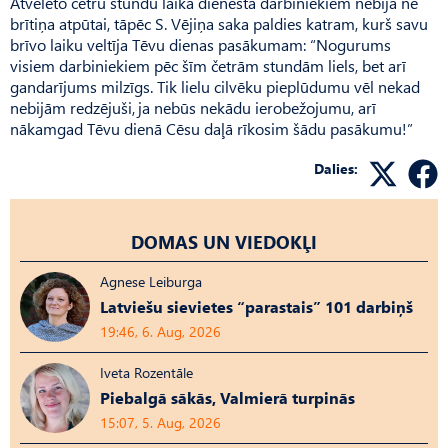
Atvēlēto četru stundu laikā dienesta darbiniekiem nebija ne
brītiņa atpūtai, tāpēc S. Vējiņa saka paldies katram, kurš savu
brīvo laiku veltīja Tēvu dienas pasākumam: “Nogurums
visiem darbiniekiem pēc šīm četrām stundām liels, bet arī
gandarījums milzīgs. Tik lielu cilvēku pieplūdumu vēl nekad
nebijām redzējuši, ja nebūs nekādu ierobežojumu, arī
nākamgad Tēvu dienā Cēsu daļā rīkosim šādu pasākumu!”
Dalies:
DOMAS UN VIEDOKĻI
Agnese Leiburga
Latviešu sievietes “parastais” 101 darbiņš
19:46, 6. Aug, 2026
Iveta Rozentāle
Piebalgā sākās, Valmierā turpinās
15:07, 5. Aug, 2026