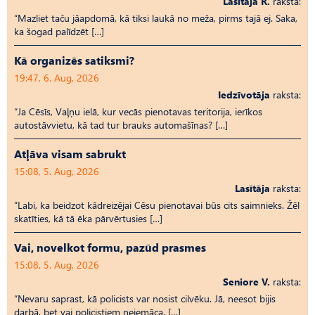
Lasītāja R.
raksta:
“Mazliet taču jāapdomā, kā tiksi laukā no meža, pirms tajā ej. Saka,
ka šogad palīdzēt […]
Kā organizēs satiksmi?
19:47, 6. Aug, 2026
Iedzīvotāja
raksta:
“Ja Cēsīs, Vaļņu ielā, kur vecās pienotavas teritorija, ierīkos
autostāvvietu, kā tad tur brauks automašīnas? […]
Atļāva visam sabrukt
15:08, 5. Aug, 2026
Lasītāja
raksta:
“Labi, ka beidzot kādreizējai Cēsu pienotavai būs cits saimnieks. Žēl
skatīties, kā tā ēka pārvērtusies […]
Vai, novelkot formu, pazūd prasmes
15:08, 5. Aug, 2026
Seniore V.
raksta:
“Nevaru saprast, kā policists var nosist cilvēku. Jā, neesot bijis
darbā, bet vai policistiem neiemāca, […]