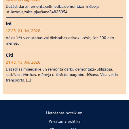
Dažādi darbi-remonta,celtniecība,demontāža, mēbeļu
utiliāzācija,zāles pļaušana24826054
Īrē
12:25, 21. Jūl, 2026
Vēlos īrēt vienistabas vai divistabas dzīvokli cēsīs, līdz 200 eiro
mēnesī.
Citi
21:43, 13. Jūl, 2026
Dažādi saimnieciskie un remonta darbi, demontāža-utilizācija,
sadzīves tehnikas, mēbeļu utilizācija, pagrabu tīrīšana. Visa veida
transports. […]
Lietošanas noteikumi
Privātuma politika