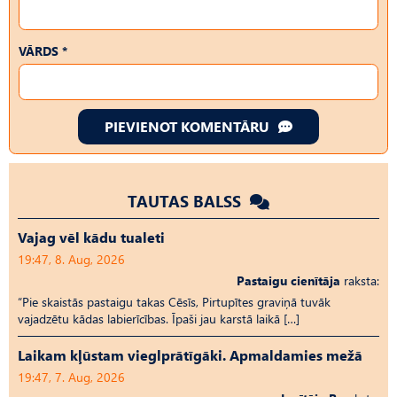
VĀRDS *
PIEVIENOT KOMENTĀRU
TAUTAS BALSS
Vajag vēl kādu tualeti
19:47, 8. Aug, 2026
Pastaigu cienītāja
raksta:
“Pie skaistās pastaigu takas Cēsīs, Pirtupītes graviņā tuvāk
vajadzētu kādas labierīcības. Īpaši jau karstā laikā […]
Laikam kļūstam vieglprātīgāki. Apmaldamies mežā
19:47, 7. Aug, 2026