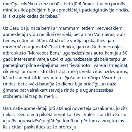
mierīga, cilvēku uzreiz nebūs, bet kļūdījāmies. Jau no pirmās
minūtes līdz pēdējām bija apmeklētāji, pacietīgi stāvēja rindās,
lai tiktu pie kādas darbības.”
Uz Cēsu daļu nāca bērni ar mammām, tētiem, vecvecākiem,
apmeklētāju vidū ne tikai cēsnieki, bet arī no Valmieras, Gul­
benes, citām pilsētām. Atnākušie varēja apskatīties gan
modernāko ugunsdzēsības tehniku, gan no Gulbenes daļas
atbraukušo “Mercedes Benz” ugunsdzēsības auto, kam jau 50
gadi. Interesenti varēja uzvilkt ugunsdzēsēja glābēja tērpu un
pamēģināt pilnā ekipējumā nest “ievainoto”, varēja izmēģināt,
cik viegli ar ūdens strūklu trāpīt mērķī, veikt citus uzdevumus,
kā arī saņemt kādu sev interesējošu informāciju. Visur bija
rindas, bet cilvēki baudīja šo dienu, bija priecīgi, un daža
ģimene pat vairākkārt stāvēja rindā pie ugunsdzēsības
stobriem, lai trāpītu mērķī.
Uzrunātie apmeklētāji ļoti atzinīgi novērtēja pasākumu, jo cits
nekas Tēvu dienā pilsētā nenotika. Tēvs Valērijs ar dēlu Kurtu
iejutās ugunsdzēsēju glābēju lomā un pēc tam atzina, ka tas
licis citādi paskatīties uz šo profesiju.