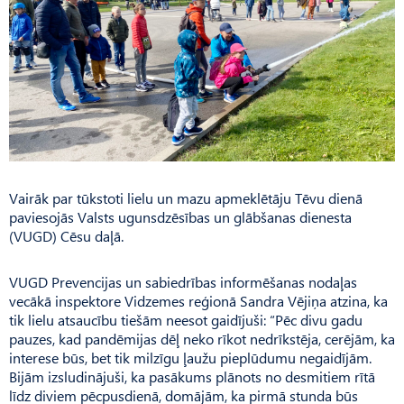
Vairāk par tūkstoti lielu un mazu apmeklētāju Tēvu dienā
paviesojās Valsts ugunsdzēsības un glābšanas dienesta
(VUGD) Cēsu daļā.
VUGD Prevencijas un sabiedrības informēšanas nodaļas
vecākā inspektore Vid­zemes reģionā Sandra Vējiņa atzina, ka
tik lielu atsaucību tiešām neesot gaidījuši: “Pēc divu gadu
pauzes, kad pandēmijas dēļ neko rīkot nedrīkstēja, cerējām, ka
interese būs, bet tik milzīgu ļaužu pieplūdumu negaidījām.
Bijām izsludinājuši, ka pasākums plānots no desmitiem rītā
līdz diviem pēcpusdienā, domājām, ka pirmā stunda būs