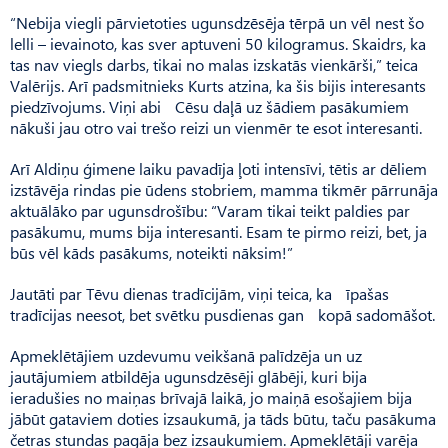
“Nebija viegli pārvietoties ugunsdzēsēja tērpā un vēl nest šo
lelli – ievainoto, kas sver aptuveni 50 kilogramus. Skaidrs, ka
tas nav viegls darbs, tikai no malas izskatās vienkārši,” teica
Valērijs. Arī padsmitnieks Kurts atzina, ka šis bijis interesants
piedzīvojums. Viņi abi Cēsu daļā uz šādiem pasākumiem
nākuši jau otro vai trešo reizi un vienmēr te esot interesanti.
Arī Aldiņu ģimene laiku pavadīja ļoti intensīvi, tētis ar dēliem
izstāvēja rindas pie ūdens stobriem, mamma tikmēr pārrunāja
aktuālāko par ugunsdrošību: “Varam tikai teikt paldies par
pasākumu, mums bija interesanti. Esam te pirmo reizi, bet, ja
būs vēl kāds pasākums, noteikti nāksim!”
Jautāti par Tēvu dienas tradīcijām, viņi teica, ka īpašas
tradīcijas neesot, bet svētku pusdienas gan kopā sadomāšot.
Apmeklētājiem uzdevumu veikšanā palīdzēja un uz
jautājumiem atbildēja ugunsdzēsēji glābēji, kuri bija
ieradušies no maiņas brīvajā laikā, jo maiņā esošajiem bija
jābūt gataviem doties izsaukumā, ja tāds būtu, taču pasākuma
četras stundas pagāja bez izsaukumiem. Apmeklētāji varēja