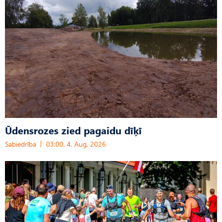
Ūdensrozes zied pagaidu dīķī
Sabiedrība
03:00, 4. Aug, 2026