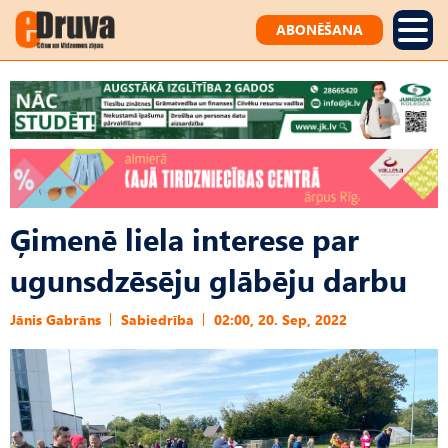
ABONĒŠANA
Ģimenē liela interese par
ugunsdzēsēju glābēju darbu
Jānis Gabrāns
Sabiedrība
02:00, 20. Sep, 2022