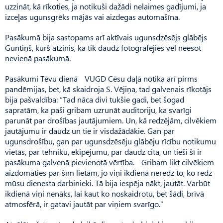
uzzināt, kā rīkoties, ja notikuši dažādi nelaimes gadījumi, ja
izceļas ugunsgrēks mājās vai aizdegas automašīna.
Pasākumā bija sastopams arī aktīvais ugunsdzēsējs glābējs
Guntiņš, kurš atzinis, ka tik daudz fotografējies vēl neesot
nevienā pasākumā.
Pasākumi Tēvu dienā VUGD Cēsu daļā notika arī pirms
pandēmijas, bet, kā skaidroja S. Vējiņa, tad galvenais rīkotājs
bija pašvaldība: “Tad nāca divi tukšie gadi, bet šogad
sapratām, ka paši gribam uzrunāt auditoriju, ka svarīgi
parunāt par drošības jautājumiem. Un, kā redzējām, cilvēkiem
jautājumu ir daudz un tie ir visdažādākie. Gan par
ugunsdrošību, gan par ugunsdzēsēju glābēju rīcību notikumu
vietās, par tehniku, ekipējumu, par daudz cita, un tieši šī ir
pasākuma galvenā pievienotā vērtība. Gribam likt cilvēkiem
aizdomāties par šīm lietām, jo viņi ikdienā neredz to, ko redz
mūsu dienesta darbinieki. Tā bija iespēja nākt, jautāt. Varbūt
ikdienā viņi nenāks, lai kaut ko noskaidrotu, bet šādi, brīvā
atmosfērā, ir gatavi jautāt par viņiem svarīgo.”