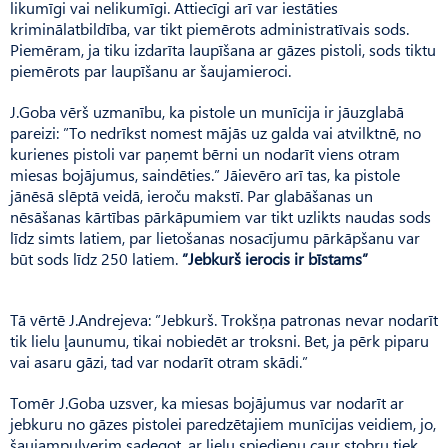
likumīgi vai nelikumīgi. Attiecīgi arī var iestāties
kriminālatbildība, var tikt piemērots administratīvais sods.
Piemēram, ja tiku izdarīta laupīšana ar gāzes pistoli, sods tiktu
piemērots par laupīšanu ar šaujamieroci.
J.Goba vērš uzmanību, ka pistole un munīcija ir jāuzglabā
pareizi: ”To nedrīkst nomest mājās uz galda vai atvilktnē, no
kurienes pistoli var paņemt bērni un nodarīt viens otram
miesas bojājumus, saindēties.” Jāievēro arī tas, ka pistole
jānēsā slēptā veidā, ieroču makstī. Par glabāšanas un
nēsāšanas kārtības pārkāpumiem var tikt uzlikts naudas sods
līdz simts latiem, par lietošanas nosacījumu pārkāpšanu var
būt sods līdz 250 latiem.
”Jebkurš ierocis ir bīstams”
Tā vērtē J.Andrejeva: ”Jebkurš. Trokšņa patronas nevar nodarīt
tik lielu ļaunumu, tikai nobiedēt ar troksni. Bet, ja pērk piparu
vai asaru gāzi, tad var nodarīt otram skādi.”
Tomēr J.Goba uzsver, ka miesas bojājumus var nodarīt ar
jebkuru no gāzes pistolei paredzētajiem munīcijas veidiem, jo,
šaujampulverim sadegot, ar lielu spiedienu caur stobru tiek