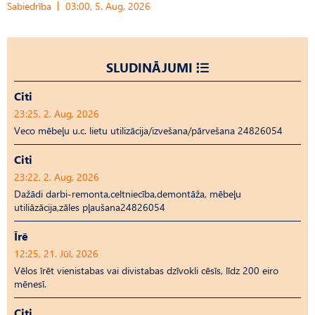
Sabiedrība
03:00, 5. Aug, 2026
SLUDINĀJUMI
Citi
23:25, 2. Aug, 2026
Veco mēbeļu u.c. lietu utilizācija/izvešana/pārvešana 24826054
Citi
23:22, 2. Aug, 2026
Dažādi darbi-remonta,celtniecība,demontāža, mēbeļu
utiliāzācija,zāles pļaušana24826054
Īrē
12:25, 21. Jūl, 2026
Vēlos īrēt vienistabas vai divistabas dzīvokli cēsīs, līdz 200 eiro
mēnesī.
Citi