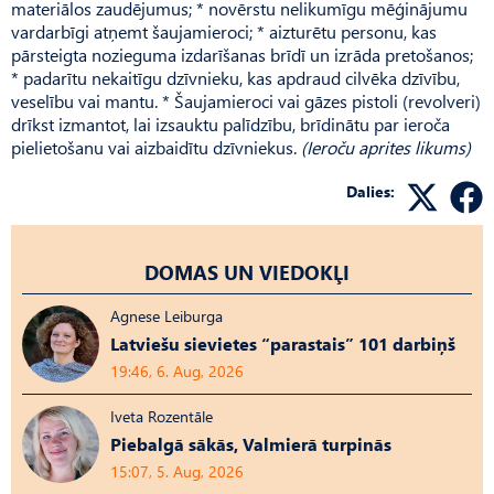
materiālos zaudējumus; * novērstu nelikumīgu mēģinājumu
vardarbīgi atņemt šaujamieroci; * aizturētu personu, kas
pārsteigta nozieguma izdarīšanas brīdī un izrāda pretošanos;
* padarītu nekaitīgu dzīvnieku, kas apdraud cilvēka dzīvību,
veselību vai mantu. * Šaujamieroci vai gāzes pistoli (revolveri)
drīkst izmantot, lai izsauktu palīdzību, brīdinātu par ieroča
pielietošanu vai aizbaidītu dzīvniekus.
(Ieroču aprites likums)
Dalies:
DOMAS UN VIEDOKĻI
Agnese Leiburga
Latviešu sievietes “parastais” 101 darbiņš
19:46, 6. Aug, 2026
Iveta Rozentāle
Piebalgā sākās, Valmierā turpinās
15:07, 5. Aug, 2026