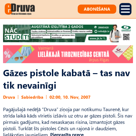
ABONĒŠANA
Gāzes pistole kabatā – tas nav
tik nevainīgi
Druva
Sabiedrība
02:00, 10. Nov, 2007
Pagājušajā nedēļā ”Druva” ziņoja par notikumu Taurenē, kur
strīda laikā kāds vīrietis izšāvis uz otru ar gāzes pistoli. Šis nav
pirmais gadījums, kad nesaskaņas risina, izmantojot gāzes
pistoli. Turklāt šīs pistoles Cēsīs un rajonā ir daudziem,
lielākoties jauniešiem.
Pieprasīta prece