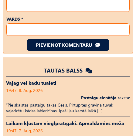
VĀRDS *
PIEVIENOT KOMENTĀRU
TAUTAS BALSS
Vajag vēl kādu tualeti
19:47, 8. Aug, 2026
Pastaigu cienītāja
raksta:
“Pie skaistās pastaigu takas Cēsīs, Pirtupītes graviņā tuvāk
vajadzētu kādas labierīcības. Īpaši jau karstā laikā […]
Laikam kļūstam vieglprātīgāki. Apmaldamies mežā
19:47, 7. Aug, 2026