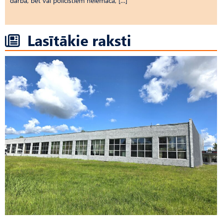
darbā, bet vai policistiem neiemāca, […]
Lasītākie raksti