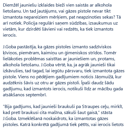
Diemžēl jauniešu izklaides bieži vien saistās ar alkohola
lietošanu. Un tad jautājums, vai gāzes pistole nevar tikt
izmantota nepareiziem mērķiem, pat neapzinoties sekas? Tā
arī notiek. Policija regulāri saņem sūdzības, izsaukumus uz
vietām, kur dzirdēti šāvieni vai redzēts, ka tiek izmantots
ierocis.
J.Goba pastāstīja, ka gāzes pistoles izmanto sadzīviskos
ķīviņos, piemēram, kaimiņu un ģimeniskos strīdos. Tomēr
lielākoties problēmas saistītas ar jauniešiem un, protams,
alkohola lietošanu. J.Goba vērtē, ka, ja agrāk jaunieši tikai
izkāvušies, tad tagad, lai iegūtu pārsvaru, tiek izmantota gāzes
pistole. Viens no pēdējiem gadījumiem noticis Jāņmuižā, kur
audzēknis šāvis uz otru ar gāzes pistoli. Īpaši daudz šādu
gadījumu, kad izmantots ierocis, notikuši līdz ar mācību gada
atsākšanos septembrī.
”Bija gadījums, kad jaunieši braukuši pa Straupes ceļu, mirklī,
kad pretī braukusi cita mašīna, sākuši šaut gaisā,” stāsta
J.Goba. Izmeklēšanā noskaidrots, ka izmantotas gāzes
pistoles. Katrā konkrētā gadījumā tiek pētīts, vai ierocis lietots