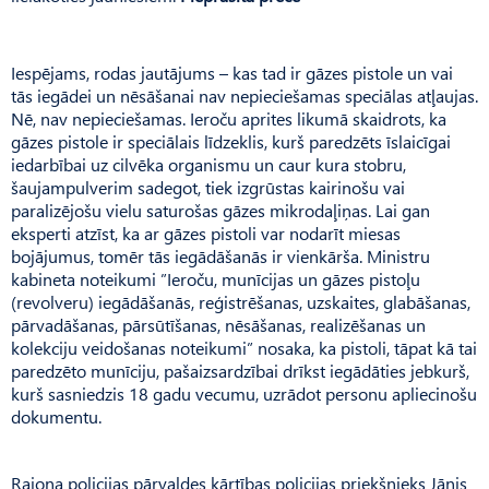
Iespējams, rodas jautājums – kas tad ir gāzes pistole un vai
tās iegādei un nēsāšanai nav nepieciešamas speciālas atļaujas.
Nē, nav nepieciešamas. Ieroču aprites likumā skaidrots, ka
gāzes pistole ir speciālais līdzeklis, kurš paredzēts īslaicīgai
iedarbībai uz cilvēka organismu un caur kura stobru,
šaujampulverim sadegot, tiek izgrūstas kairinošu vai
paralizējošu vielu saturošas gāzes mikrodaļiņas. Lai gan
eksperti atzīst, ka ar gāzes pistoli var nodarīt miesas
bojājumus, tomēr tās iegādāšanās ir vienkārša. Ministru
kabineta noteikumi ”Ieroču, munīcijas un gāzes pistoļu
(revolveru) iegādāšanās, reģistrēšanas, uzskaites, glabāšanas,
pārvadāšanas, pārsūtīšanas, nēsāšanas, realizēšanas un
kolekciju veidošanas noteikumi” nosaka, ka pistoli, tāpat kā tai
paredzēto munīciju, pašaizsardzībai drīkst iegādāties jebkurš,
kurš sasniedzis 18 gadu vecumu, uzrādot personu apliecinošu
dokumentu.
Rajona policijas pārvaldes kārtības policijas priekšnieks Jānis