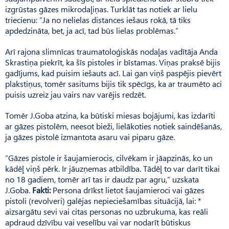
izgrūstas gāzes mikrodaļiņas. Turklāt tas notiek ar lielu
triecienu: ”Ja no nelielas distances iešaus rokā, tā tiks
apdedzināta, bet, ja acī, tad būs lielas problēmas.”
Arī rajona slimnīcas traumatoloģiskās nodaļas vadītāja Anda
Skrastiņa piekrīt, ka šīs pistoles ir bīstamas. Viņas praksē bijis
gadījums, kad puisim iešauts acī. Lai gan viņš paspējis pievērt
plakstiņus, tomēr sasitums bijis tik spēcīgs, ka ar traumēto aci
puisis uzreiz jau vairs nav varējis redzēt.
Tomēr J.Goba atzina, ka būtiski miesas bojājumi, kas izdarīti
ar gāzes pistolēm, neesot bieži, lielākoties notiek saindēšanās,
ja gāzes pistolē izmantota asaru vai piparu gāze.
”Gāzes pistole ir šaujamierocis, cilvēkam ir jāapzinās, ko un
kādēļ viņš pērk. Ir jāuzņemas atbildība. Tādēļ to var darīt tikai
no 18 gadiem, tomēr arī tas ir daudz par agru,” uzskata
J.Goba.
Fakti:
Persona drīkst lietot šaujamieroci vai gāzes
pistoli (revolveri) galējas nepieciešamības situācijā, lai: *
aizsargātu sevi vai citas personas no uzbrukuma, kas reāli
apdraud dzīvību vai veselību vai var nodarīt būtiskus