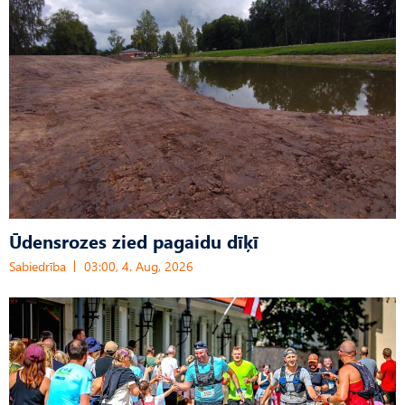
Ūdensrozes zied pagaidu dīķī
Sabiedrība
03:00, 4. Aug, 2026