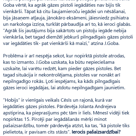
Goba vērtē, ka agrāk gāzes pistoli iegādāties nav bijis tik
vienkārši. Tāpat kā citu šaujamieroču iegādei un nēsāšanai,
bija jāsaņem atļauja, jānokāro eksāmeni, jāiesniedz psihiatra
un narkologa izziņa, turklāt pārbaudīja arī to, kā ieroci glabās.
”Agrāk šis jautājums bija sakārtots un pistoļu iegāde nebija
vienkārša, bet tagad diemžēl jebkurš pilngadīgais gāzes pistoli
var iegādāties tik- pat vienkārši kā maizi,” atzina J.Goba.
Problēma ir arī nespēja sekot, kur nopirktā pistole atrodas,
kas to izmanto. J.Goba uzskata, ka būtu nepieciešama
uzskaite, lai varētu redzēt, kam pieder gāzes pistoles. Bet
tagad situācija ir nekontrolējama, pistoles var nonākt arī
nepilngadīgo rokās. Ļoti iespējams, ka kāds pilngadīgais
gāzes ieroci iegādājas, lai atdotu nepilngadīgam jaunietim.
”Hobijs” ir vienīgais veikals Cēsīs un rajonā, kurā var
iegādāties gāzes pistoles. Pārdevēja Jolanta Andrejeva
apstiprina, ka pieprasījums pēc tām ir liels. Mēnesī vidēji tiek
nopirktas 15. Pircēji par iegādāšanās mērķi minot
pašaizsardzību, tomēr pārdevēja atzīst, ka tas, ”kā pistole tiks
pielietota, ir pavisam cits stāsts”.
Ierocis pašaizsardzībai?