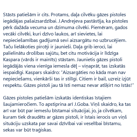
Stāsts patiešām ir cits. Protams, daļa cilvēku gāzes pistoles
iegādājas pašaizsardzībai. J.Andrejeva pastāstīja, ka pistoles
pērk dažāda vecuma un dzimuma cilvēki. Piemēram, gados
vecāki cilvēki, kuri dzīvo laukos, arī sievietes, lai
nepieciešamības gadījumā sevi aizsargātu no uzbrucējiem.
Taču lielākoties pircēji ir jaunieši. Daļa grib ieroci, lai
palielinātu drošības sajūtu, bet citu motivācija ir līdzīga
Kaspara (vārds ir mainīts) stāstam. Jaunietis gāzes pistoli
iegādājās viena vienīga iemesla dēļ – viņaprāt, tas izskatās
iespaidīgi. Kaspars skaidro: ”Aizsargāties no kāda man nav
nepieciešams, vienkārši tas ir stilīgi. Citiem ir bail, uzreiz izjūt
respektu. Gāzes pistoli jau tā īsti nemaz nevar atšķirt no īstās!”
Gāzes pistoles patiešām izskatās identiskas īstajiem
šaujamieročiem. To apstiprina arī J.Goba. Viņš skaidro, ka tas
arī var būt par iemeslu bīstamai situācijai, jo, ja cilvēkam,
kuram tiek draudēts ar gāzes pistoli, ir īstais ierocis un viņš
situāciju uzskata par savai dzīvībai vai veselībai bīstamu,
sekas var būt traģiskas.