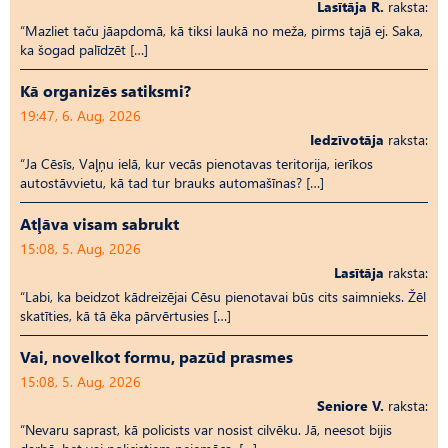
Lasītāja R.
raksta:
“Mazliet taču jāapdomā, kā tiksi laukā no meža, pirms tajā ej. Saka,
ka šogad palīdzēt […]
Kā organizēs satiksmi?
19:47, 6. Aug, 2026
Iedzīvotāja
raksta:
“Ja Cēsīs, Vaļņu ielā, kur vecās pienotavas teritorija, ierīkos
autostāvvietu, kā tad tur brauks automašīnas? […]
Atļāva visam sabrukt
15:08, 5. Aug, 2026
Lasītāja
raksta:
“Labi, ka beidzot kādreizējai Cēsu pienotavai būs cits saimnieks. Žēl
skatīties, kā tā ēka pārvērtusies […]
Vai, novelkot formu, pazūd prasmes
15:08, 5. Aug, 2026
Seniore V.
raksta:
“Nevaru saprast, kā policists var nosist cilvēku. Jā, neesot bijis