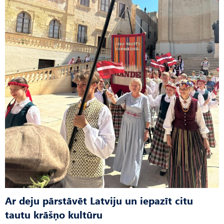
Ar deju pārstāvēt Latviju un iepazīt citu
tautu krāšņo kultūru