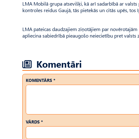
LMA Mobilā grupa atsevišķi, kā arī sadarbībā ar valsts 
kontroles reidus Gaujā, tās pietekās un citās upēs, tos ī
LMA pateicas daudzajiem ziņotājiem par novērotajām ma
apliecina sabiedrībā pieaugošo neiecietību pret valsts 
Komentāri
KOMENTĀRS *
VĀRDS *