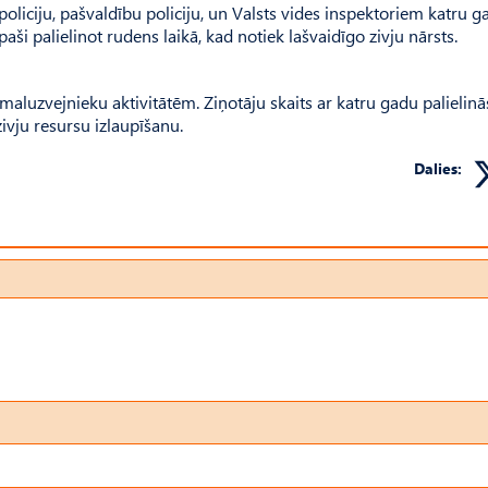
policiju, pašvaldību policiju, un Valsts vides inspektoriem katru g
paši palielinot rudens laikā, kad notiek lašvaidīgo zivju nārsts.
luzvejnieku aktivitātēm. Ziņotāju skaits ar katru gadu palielinā
zivju resursu izlaupīšanu.
Dalies: