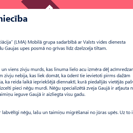
niecība
iācija” (LMA) Mobilā grupa sadarbībā ar Valsts vides dienesta
du Gaujas upes posmā no grīvas līdz dzelzceļa tiltam.
u un viens zivju murds, kas linuma lielo acu izmēra dēļ acīmredzam
zivju nebija, kas liek domāt, ka ūdenī tie ievietoti pirms dažām
 ka reida laikā iepriekšējā diennaktī, kurā piedalījās vietējās pa
izcelti pieci nēģu murdi. Nēģu specializētā zveja Gaujā ir atļauta 
aimiņu ieguve Gaujā ir aizliegta visu gadu.
ir labvēlīgi nēģu, lašu un taimiņu migrēšanai no jūras upēs. Uz to i