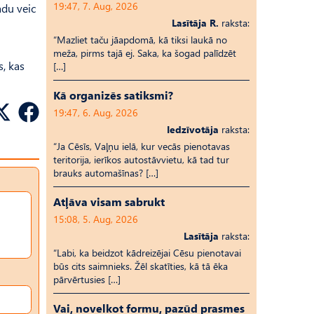
19:47, 7. Aug, 2026
adu veic
Lasītāja R.
raksta:
“Mazliet taču jāapdomā, kā tiksi laukā no
meža, pirms tajā ej. Saka, ka šogad palīdzēt
s, kas
[…]
Kā organizēs satiksmi?
19:47, 6. Aug, 2026
Iedzīvotāja
raksta:
“Ja Cēsīs, Vaļņu ielā, kur vecās pienotavas
teritorija, ierīkos autostāvvietu, kā tad tur
brauks automašīnas? […]
Atļāva visam sabrukt
15:08, 5. Aug, 2026
Lasītāja
raksta:
“Labi, ka beidzot kādreizējai Cēsu pienotavai
būs cits saimnieks. Žēl skatīties, kā tā ēka
pārvērtusies […]
Vai, novelkot formu, pazūd prasmes