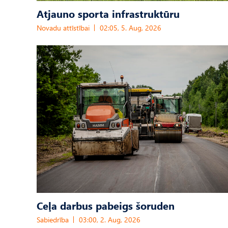
Atjauno sporta infrastruktūru
Novadu attīstībai
02:05, 5. Aug, 2026
Ceļa darbus pabeigs šoruden
Sabiedrība
03:00, 2. Aug, 2026