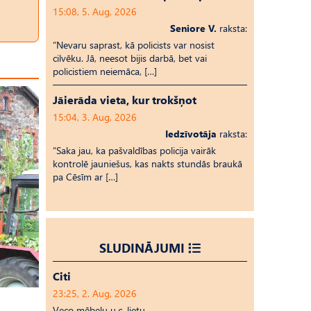
15:08, 5. Aug, 2026
Seniore V.
raksta:
“Nevaru saprast, kā policists var nosist
cilvēku. Jā, neesot bijis darbā, bet vai
policistiem neiemāca, […]
Jāierāda vieta, kur trokšņot
15:04, 3. Aug, 2026
Iedzīvotāja
raksta:
“Saka jau, ka pašvaldības policija vairāk
kontrolē jauniešus, kas nakts stundās braukā
pa Cēsīm ar […]
SLUDINĀJUMI
Citi
23:25, 2. Aug, 2026
Veco mēbeļu u.c. lietu