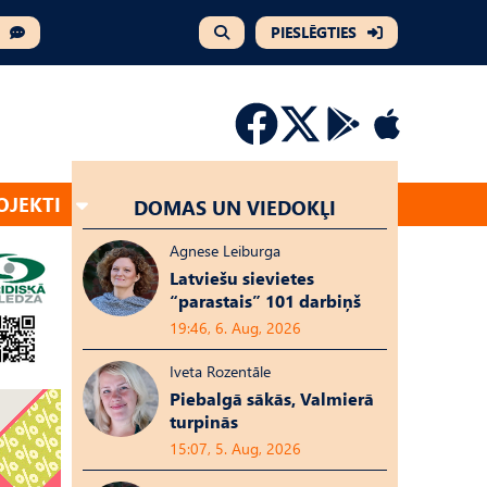
PIESLĒGTIES
OJEKTI
DOMAS UN VIEDOKĻI
Agnese Leiburga
Latviešu sievietes
“parastais” 101 darbiņš
19:46, 6. Aug, 2026
Iveta Rozentāle
Piebalgā sākās, Valmierā
turpinās
15:07, 5. Aug, 2026