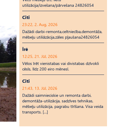
utilizācija/izvešana/pārvešana 24826054
Citi
23:22, 2. Aug, 2026
Dažādi darbi-remonta,celtniecība,demontāža,
mēbeļu utiliāzācija,zāles pļaušana24826054
Īrē
12:25, 21. Jūl, 2026
Vēlos īrēt vienistabas vai divistabas dzīvokli
cēsīs, līdz 200 eiro mēnesī.
Citi
21:43, 13. Jūl, 2026
Dažādi saimnieciskie un remonta darbi,
demontāža-utilizācija, sadzīves tehnikas,
mēbeļu utilizācija, pagrabu tīrīšana. Visa veida
transports. […]