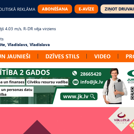
ABONĒŠANA
E-AVĪZE
ZIŅOT DRUVAI
OLITISKĀ REKLĀMA
jš 4.03 m/s, R-DR vēja virziens
ts
te, Vladislavs, Vladislava
UN JAUNIEŠI
DZĪVES STILS
VIDEO
PR