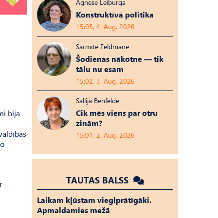
Agnese Leiburga
Konstruktīvā politika
15:05, 4. Aug, 2026
Sarmīte Feldmane
Šodienas nākotne — tik
tālu nu esam
15:02, 3. Aug, 2026
Sallija Benfelde
Cik mēs viens par otru
i bija
zinām?
švaldības
15:01, 2. Aug, 2026
no
TAUTAS BALSS
r
Laikam kļūstam vieglprātīgāki.
Apmaldamies mežā