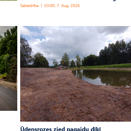
Sabiedrība
03:00, 7. Aug, 2026
Ūdensrozes zied pagaidu dīķī