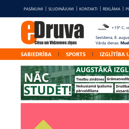
PASĀKUMI
SLUDINĀJUMI
KONTAKTI
REKLĀMA
P
+19° C, vē
Sestdiena, 8. augus
Vārda dienas:
Mudī
SABIEDRĪBA
SPORTS
IZGLĪTĪBA 