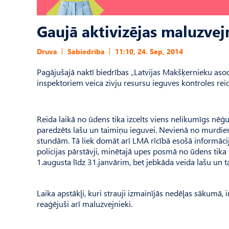
Gaujā aktivizējas maluzvej
Druva
Sabiedrība
11:10, 24. Sep, 2014
Pagājušajā naktī biedrības „Latvijas Makšķernieku asoc
inspektoriem veica zivju resursu ieguves kontroles rei
Reida laikā no ūdens tika izcelts viens nelikumīgs nēģ
paredzēts lašu un taimiņu ieguvei. Nevienā no murdiem 
stundām. Tā liek domāt arī LMA rīcībā esošā informācija,
policijas pārstāvji, minētajā upes posmā no ūdens tika 
1.augusta līdz 31.janvārim, bet jebkāda veida lašu un t
Laika apstākļi, kuri strauji izmainījās nedēļas sākumā, 
reaģējuši arī maluzvejnieki.