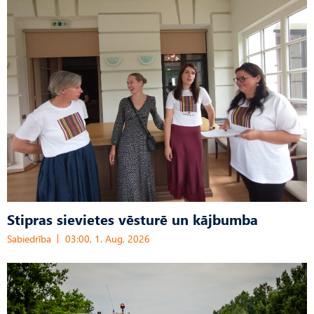
Stipras sievietes vēsturē un kājbumba
Sabiedrība
03:00, 1. Aug, 2026