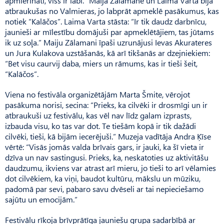
apmierināti, viss ir labi.” Maija Zālamane un Laima Varta bija
atbraukušas no Valmieras, jo labprāt apmeklē pasākumus, kas
notiek “Kalāčos”. Laima Varta stāsta: “Ir tik daudz darbnīcu,
jaunieši ar mīlestību domājuši par apmeklētājiem, tas jūtams
ik uz soļa.” Maiju Zālamani īpaši uzrunājusi Ievas Akurateres
un Jura Kulakova uzstāšanās, kā arī tikšanās ar dzejniekiem:
“Bet visu caurvij daba, miers un rāmums, kas ir tieši šeit,
“Kalāčos”.
Viena no festivāla organizētājām Marta Šmite, vērojot
pasākuma norisi, secina: “Prieks, ka cilvēki ir drosmīgi un ir
atbraukuši uz festivālu, kas vēl nav līdz galam izprasts,
izbauda visu, ko tas var dot. Te tiešām kopā ir tik dažādi
cilvēki, tieši, kā bijām iecerējuši.” Muzeja vadītāja Andra Ķīse
vērtē: “Visās jomās valda brīvais gars, ir jauki, ka šī vieta ir
dzīva un nav sastingusi. Prieks, ka, neskatoties uz aktivitāšu
daudzumu, ikviens var atrast arī mieru, jo tieši to arī vēlamies
dot cilvēkiem, ka viņi, baudot kultūru, mākslu un mūziku,
padomā par sevi, pabaro savu dvēseli ar tai nepieciešamo
sajūtu un emocijām.”
Festivālu rīkoja brīvprātīga jauniešu grupa sadarbībā ar