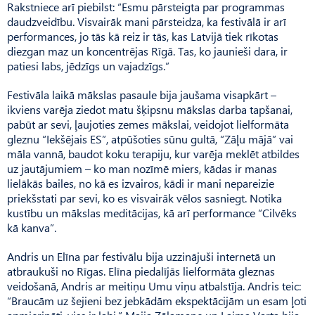
Rakstniece arī piebilst: “Esmu pārsteigta par programmas
daudzveidību. Visvairāk mani pārsteidza, ka festivālā ir arī
performances, jo tās kā reiz ir tās, kas Latvijā tiek rīkotas
diezgan maz un koncentrējas Rīgā. Tas, ko jaunieši dara, ir
patiesi labs, jēdzīgs un vajadzīgs.”
Festivāla laikā mākslas pasaule bija jaušama visapkārt –
ikviens varēja ziedot matu šķipsnu mākslas darba tapšanai,
pabūt ar sevi, ļaujoties zemes mākslai, veidojot lielformāta
gleznu “Iek­šējais ES”, atpūšoties sūnu gultā, “Zāļu mājā” vai
māla vannā, baudot koku terapiju, kur varēja meklēt atbildes
uz jautājumiem – ko man nozīmē miers, kādas ir manas
lielākās bailes, no kā es izvairos, kādi ir mani nepareizie
priekšstati par sevi, ko es visvairāk vēlos sasniegt. Notika
kustību un mākslas meditācijas, kā arī performance “Cilvēks
kā kanva”.
Andris un Elīna par festivālu bija uzzinājuši internetā un
atbraukuši no Rīgas. Elīna piedalījās lielformāta gleznas
veidošanā, Andris ar meitiņu Umu viņu atbalstīja. Andris teic:
“Braucām uz šejieni bez jebkādām ekspektācijām un esam ļoti