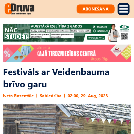
ABONĒŠANA
Festivāls ar Veidenbauma
brīvo garu
Iveta Rozentāle
Sabiedrība
02:00, 29. Aug, 2023