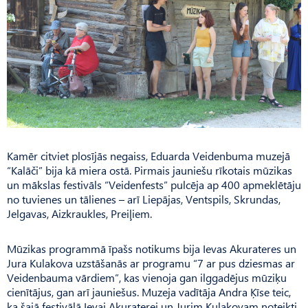
Kamēr citviet plosījās negaiss, Eduarda Veidenbuma muzejā
“Kalāči” bija kā miera ostā. Pirmais jauniešu rīkotais mūzikas
un mākslas festivāls “Veidenfests” pulcēja ap 400 apmeklētāju
no tuvienes un tālienes – arī Liepājas, Ventspils, Skrundas,
Jelgavas, Aizkraukles, Preiļiem.
Mūzikas programmā īpašs notikums bija Ievas Akurateres un
Jura Kulakova uzstāšanās ar programu “7 ar pus dziesmas ar
Vei­denbauma vārdiem”, kas vienoja gan ilggadējus mūziķu
cienītājus, gan arī jauniešus. Muzeja vadītāja Andra Ķīse teic,
ka šajā festivālā Ievai Akuraterei un Jurim Ku­lakovam noteikti