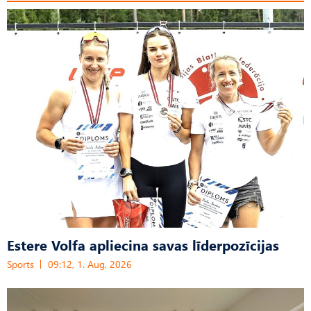
Estere Volfa apliecina savas līderpozīcijas
Sports
09:12, 1. Aug, 2026