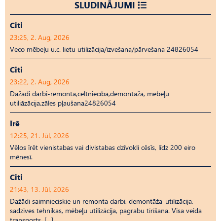
SLUDINĀJUMI
Citi
23:25, 2. Aug, 2026
Veco mēbeļu u.c. lietu utilizācija/izvešana/pārvešana 24826054
Citi
23:22, 2. Aug, 2026
Dažādi darbi-remonta,celtniecība,demontāža, mēbeļu
utiliāzācija,zāles pļaušana24826054
Īrē
12:25, 21. Jūl, 2026
Vēlos īrēt vienistabas vai divistabas dzīvokli cēsīs, līdz 200 eiro
mēnesī.
Citi
21:43, 13. Jūl, 2026
Dažādi saimnieciskie un remonta darbi, demontāža-utilizācija,
sadzīves tehnikas, mēbeļu utilizācija, pagrabu tīrīšana. Visa veida
transports. […]