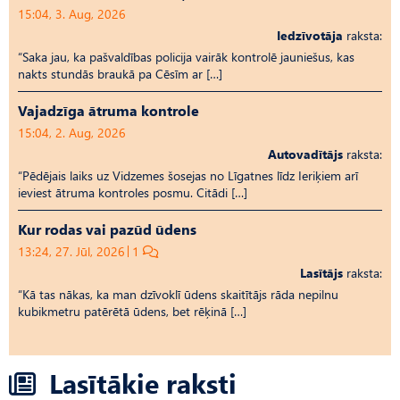
15:04, 3. Aug, 2026
Iedzīvotāja
raksta:
“Saka jau, ka pašvaldības policija vairāk kontrolē jauniešus, kas
nakts stundās braukā pa Cēsīm ar […]
Vajadzīga ātruma kontrole
15:04, 2. Aug, 2026
Autovadītājs
raksta:
“Pēdējais laiks uz Vid­ze­mes šosejas no Līgatnes līdz Ieriķiem arī
ieviest ātruma kontroles posmu. Citādi […]
Kur rodas vai pazūd ūdens
13:24, 27. Jūl, 2026
1
Lasītājs
raksta:
“Kā tas nākas, ka man dzīvoklī ūdens skaitītājs rāda nepilnu
kubikmetru patērētā ūdens, bet rēķinā […]
Lasītākie raksti