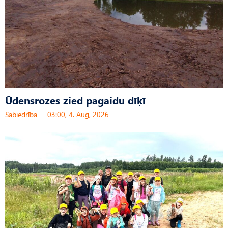
Ūdensrozes zied pagaidu dīķī
Sabiedrība
03:00, 4. Aug, 2026