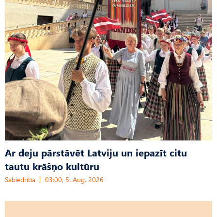
Ar deju pārstāvēt Latviju un iepazīt citu
tautu krāšņo kultūru
Sabiedrība
03:00, 5. Aug, 2026