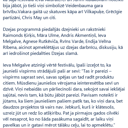
bija jābūt, jo tieši viņi simbolizē Veidenbauma gara
brīvību.Vakara gaitā uz skatuves kāpa arī Vilkapuķe, Grē­cīgie
partizāni, Chris May un citi.
Dzejas programmā piedalījās dzejnieki un rakstnieki
Raimonds Ķirķis, Māra Ulme, Andris Ak­mentiņš, Ieva
Melgalve, Agnese Rutkēviča, Rvīns Varde, Endija Velīna
Rībena, aicinot apmeklētājus uz dzejas darbnīcu, diskusiju, kā
arī iedrošinot piedalīties Dzejas slamā.
Ieva Melgalve atzinīgi vērtē festivālu, īpaši izceļot to, ka
jaunieši vispirms strādājuši paši ar sevi: “Tas ir pareizi –
vispirms saprast sevi, savas spējas un tad radīt produktu
citiem. Mūsdienu jauniešos vērojama ieinteresētība sevī un
dzīvē. Viņi nebaidās un pārliecinoši dara, sekojot savai iekšējai
sajūtai, nevis tam, kā būtu jābūt pareizi. Pavisam noteikti ir
jūtams, ka šiem jauniešiem pašiem patīk tas, ko viņi dara, bet
daudzos projektos tā vairs nav. Jebkurš, kurš ir klātesošs,
uzreiz jūt un redz šo atšķirību. Pat ja pirmajos gados cilvēki
vēl nesaprot, ko no šāda pasākuma sagaidīt, ar laiku viņi
pavelkas un ir gatavi mērot tālāku ceļu, lai to apmeklētu.”