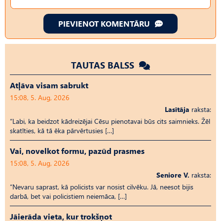
PIEVIENOT KOMENTĀRU
TAUTAS BALSS
Atļāva visam sabrukt
15:08, 5. Aug, 2026
Lasītāja
raksta:
“Labi, ka beidzot kādreizējai Cēsu pienotavai būs cits saimnieks. Žēl
skatīties, kā tā ēka pārvērtusies […]
Vai, novelkot formu, pazūd prasmes
15:08, 5. Aug, 2026
Seniore V.
raksta:
“Nevaru saprast, kā policists var nosist cilvēku. Jā, neesot bijis
darbā, bet vai policistiem neiemāca, […]
Jāierāda vieta, kur trokšņot